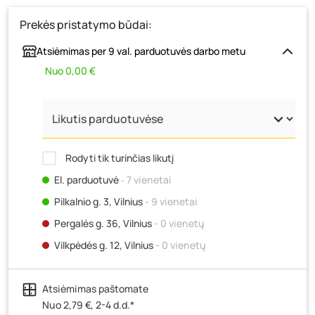
Prekės pristatymo būdai:
Atsiėmimas per 9 val. parduotuvės darbo metu
Nuo 0,00 €
Rodyti tik turinčias likutį
El. parduotuvė
‐ 7 vienetai
Pilkalnio g. 3, Vilnius
- 9 vienetai
Pergalės g. 36, Vilnius
- 0 vienetų
Vilkpėdės g. 12, Vilnius
- 0 vienetų
Ateities g. 15, Vilnius
- 1 vienetas
Atsiėmimas paštomate
Kauno r., Narsiečių k., Vytauto g. 183, Kaunas
- 0
vienetų
Nuo 2,79 €, 2-4 d.d.*