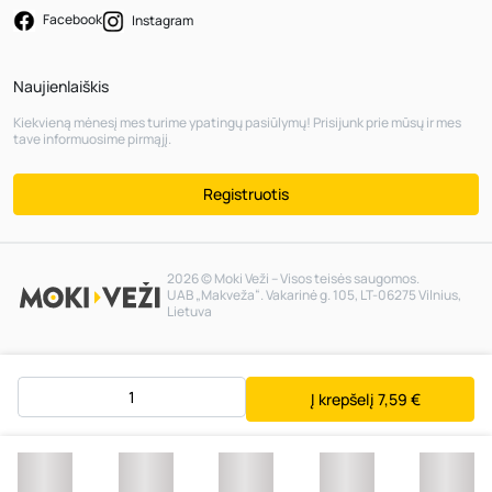
Facebook
Instagram
Naujienlaiškis
Kiekvieną mėnesį mes turime ypatingų pasiūlymų! Prisijunk prie mūsų ir mes
tave informuosime pirmąjį.
Registruotis
2026 © Moki Veži – Visos teisės saugomos.
UAB „Makveža“. Vakarinė g. 105, LT-06275 Vilnius,
Lietuva
Į krepšelį
7,59 €