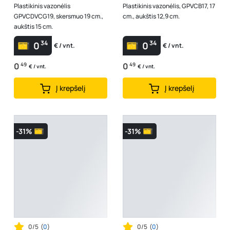
Plastikinis vazonėlis
Plastikinis vazonėlis, GPVCB17, 17
GPVCDVCG19, skersmuo 19 cm.,
cm., aukštis 12,9 cm.
aukštis 15 cm.
34
34
0
0
€ / vnt.
€ / vnt.
0
49
0
49
€ / vnt.
€ / vnt.
Į krepšelį
Į krepšelį
-31%
-31%
0/5
(
0
)
0/5
(
0
)