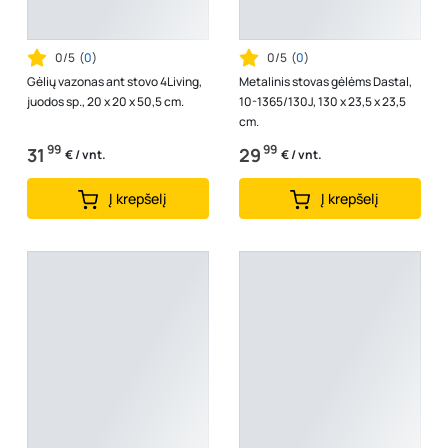
0/5
(
0
)
0/5
(
0
)
Gėlių vazonas ant stovo 4Living,
Metalinis stovas gėlėms Dastal,
juodos sp., 20 x 20 x 50,5 cm.
10-1365/130J, 130 x 23,5 x 23,5
cm.
99
99
31
29
€ / vnt.
€ / vnt.
Į krepšelį
Į krepšelį