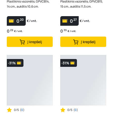
Plastikinis vazonėlis, GPVCB14,
Plastikinis vazonėlis, GPVCB15,
14 cm., aukštis 10,6 cm.
15 cm., aukštis 11,5 cm.
20
27
0
0
€ / vnt.
€ / vnt.
0
29
0
39
€ / vnt.
€ / vnt.
Į krepšelį
Į krepšelį
-31%
-31%
0/5
(
0
)
0/5
(
0
)