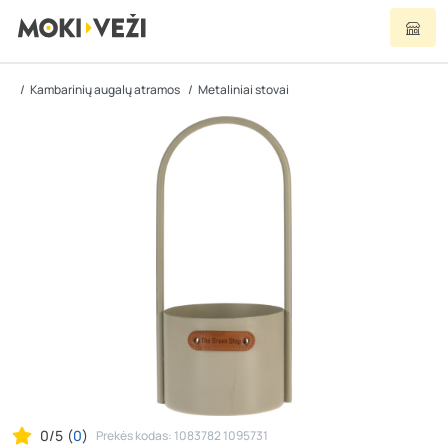
Kambarinių augalų atramos
Metaliniai stovai
0/5
(
0
)
Prekės kodas: 1083782 1095731