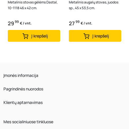
Metalinis stovas gėlėms Dastal,
Metalinis augalų stovas, juodos
10-1118 46 x 42 cm.
sp., 45 x 53,5 cm.
99
99
29
27
€ / vnt.
€ / vnt.
Į krepšelį
Į krepšelį
Įmonės informacija
Pagrindinės nuorodos
Klientų aptarnavimas
Mes socialiniuose tinkluose