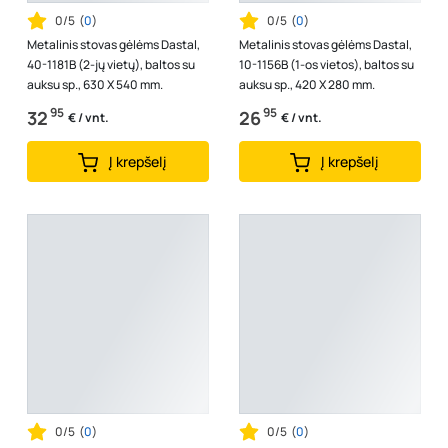
0/5
(
0
)
0/5
(
0
)
Metalinis stovas gėlėms Dastal,
Metalinis stovas gėlėms Dastal,
40-1181B (2-jų vietų), baltos su
10-1156B (1-os vietos), baltos su
auksu sp., 630 X 540 mm.
auksu sp., 420 X 280 mm.
95
95
32
26
€ / vnt.
€ / vnt.
Į krepšelį
Į krepšelį
0/5
(
0
)
0/5
(
0
)