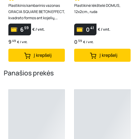
Plastikinis kambarinis vazonas
Plastikinė lėkštelė DOMUS,
GRACIA SQUARE BETON EFFECT,
12x2cm., ruda
kvadrato formos ant kojelių,
pilkos sp., vazono skersmuo 24
59
41
6
0
€ / vnt.
€ / vnt.
c...
9
49
0
59
€ / vnt.
€ / vnt.
Į krepšelį
Į krepšelį
Panašios prekės