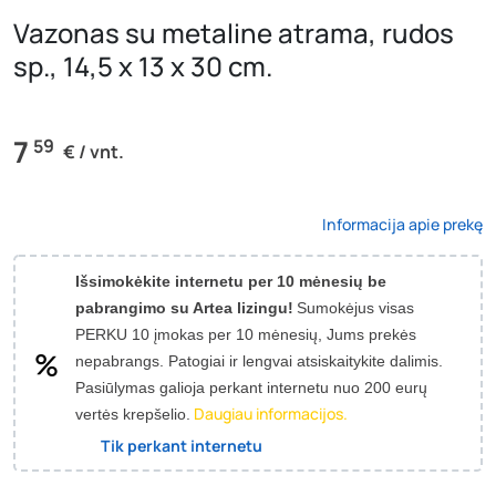
Vazonas su metaline atrama, rudos
sp., 14,5 x 13 x 30 cm.
7
59
€ / vnt.
Informacija apie prekę
Išsimokėkite internetu per 10 mėnesių be
pabrangimo su Artea lizingu!
Sumokėjus visas
PERKU 10 įmokas per 10 mėnesių, Jums prekės
nepabrangs.
Patogiai ir lengvai atsiskaitykite dalimis.
Pasiūlymas galioja perkant internetu nuo 200 eurų
Daugiau informacijos.
vertės krepšelio.
Tik perkant internetu