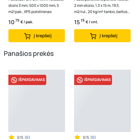
storis 3 mm, 500 x 1000 mm, 5
2 mm storio, 1,3 x 15 m, 19,5
m2/pak., XPS polistirenas
m2/rul., 20 kg/m³ tankio, baltos
spalvos
79
19
10
15
€ / pak.
€ / vnt.
Į krepšelį
Į krepšelį
Panašios prekės
IŠPARDAVIMAS
IŠPARDAVIMAS
0/5
(
0
)
0/5
(
0
)