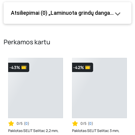
paminėtos visos prekės savybės. Prekių likutis ar kainos
Atsiliepimai (0) „Laminuota grindų danga CAMSAN 
internetinėje parduotuvėje bei fizinėse parduotuvėse
tam tikrais atvejais gali nesutapti, prašome vadovautis ta
kaina, kuri galioja pirkimo metu.
Perkamos kartu
-43%
-42%
0/5
(
0
)
0/5
(
0
)
Paklotas SELIT Selitac 2,2 mm,
Paklotas SELIT Selitac 3 mm,