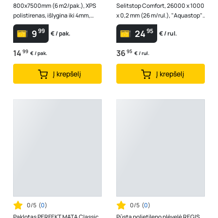
800x7500mm (6 m2/pak.), XPS
Selitstop Comfort, 26000 x 1000
polistirenas, išlygina iki 4mm,
x 0,2 mm (26 m/rul.), "Aquastop",
gaminamas ir pakuojamas
itin veiksminga apsauga ...
99
95
9
24
€ / pak.
€ / rul.
tvaria...
14
99
36
95
€ / pak.
€ / rul.
Į krepšelį
Į krepšelį
0/5
(
0
)
0/5
(
0
)
Paklotas PERFEKT MATA Classic,
Pūsta polietileno plėvelė REGIS,