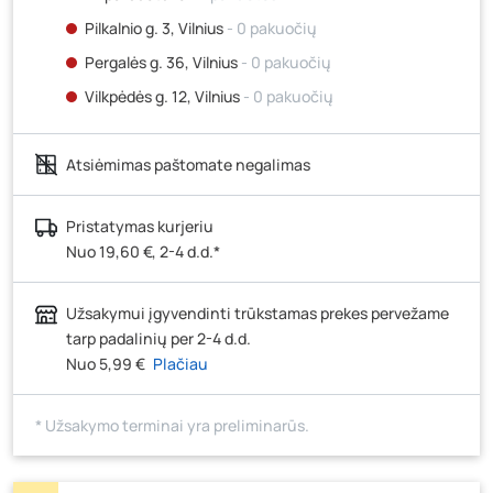
Pilkalnio g. 3, Vilnius
- 0 pakuočių
Pergalės g. 36, Vilnius
- 0 pakuočių
Vilkpėdės g. 12, Vilnius
- 0 pakuočių
Ateities g. 15, Vilnius
- 0 pakuočių
Atsiėmimas paštomate negalimas
Kauno r., Narsiečių k., Vytauto g. 183, Kaunas
- 8
pakuotės
Šilutės pl. 83A, Klaipėda
- 0 pakuočių
Pristatymas kurjeriu
Nuo 19,60 €, 2-4 d.d.*
Pramonės g. 7, Šiauliai
- 0 pakuočių
Klaipėdos g. 170R, Panevėžys
- 0 pakuočių
Užsakymui įgyvendinti trūkstamas prekes pervežame
Santaikos g. 26B, Alytus
- 0 pakuočių
tarp padalinių per 2-4 d.d.
J. Basanavičiaus g. 6, Utena
- 0 pakuočių
Nuo 5,99 €
Plačiau
Novočėbės k. 3, Kėdainiai
- 2 pakuotės
* Užsakymo terminai yra preliminarūs.
Kauno g. 160, Marijampolė
- 0 pakuočių
Skuodo g. 41, Mažeikiai
- 6 pakuotės