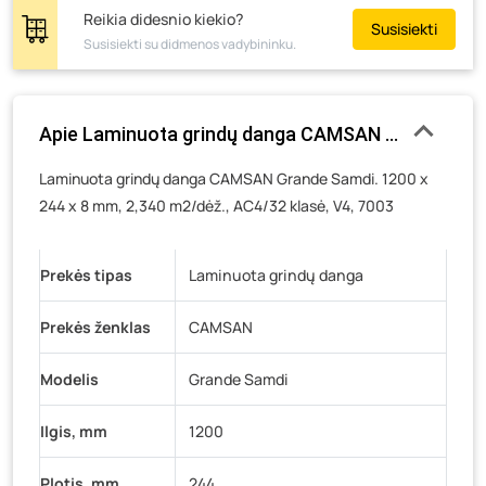
Tiekimo g. 4, Biržai
- 0 pakuočių
Reikia didesnio kiekio?
Susisiekti
Žemaičių g. 2, Raseiniai
- 0 pakuočių
Susisiekti su didmenos vadybininku.
Pramonės g. 6E, Šilutė
- 0 pakuočių
Gedimino g. 54, Tauragė
- 0 pakuočių
Apie Laminuota grindų danga CAMSAN Grande Samdi
Luokės g. 82, Telšiai
- 0 pakuočių
Veteranų g. 11, Visaginas
- 0 pakuočių
Laminuota grindų danga CAMSAN Grande Samdi. 1200 x
244 x 8 mm, 2,340 m2/dėž., AC4/32 klasė, V4, 7003
Baravykų g. 1, Druskininkai
- 0 pakuočių
Vilniaus g. 89D, Ukmergė
- 0 pakuočių
K. Donelaičio g. 17, Rokiškis
- 0 pakuočių
Prekės tipas
Laminuota grindų danga
Šaltupės g. 64, Zarasai
- 0 pakuočių
Prekės ženklas
CAMSAN
Modelis
Grande Samdi
Ilgis, mm
1200
Plotis, mm
244