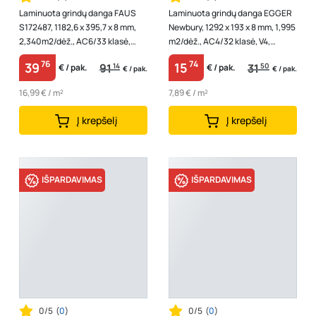
Laminuota grindų danga FAUS
Laminuota grindų danga EGGER
S172487, 1182,6 x 395,7 x 8 mm,
Newbury, 1292 x 193 x 8 mm, 1,995
2,340m2/dėž., AC6/33 klasė,
m2/dėž., AC4/32 klasė, V4,
Micro V4, spl. riešutas "Amarett...
šviesus ąžuolas "Newbury"
76
74
39
15
91
14
31
50
€ / pak.
€ / pak.
€ / pak.
€ / pak.
16,99 € / m²
7,89 € / m²
Į krepšelį
Į krepšelį
IŠPARDAVIMAS
IŠPARDAVIMAS
0/5
(
0
)
0/5
(
0
)