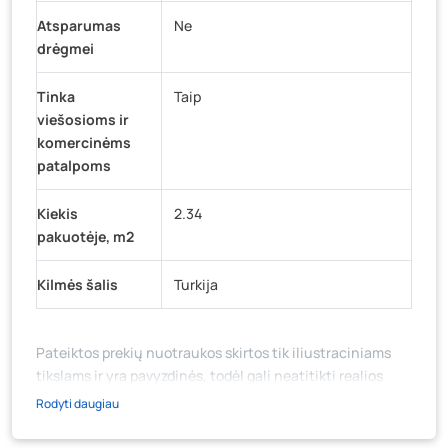
Atsparumas
Ne
drėgmei
Tinka
Taip
viešosioms ir
komercinėms
patalpoms
Kiekis
2.34
pakuotėje, m2
Kilmės šalis
Turkija
Pateiktos prekių nuotraukos skirtos tik iliustraciniams
tikslams ir yra pavyzdinės, todėl gali neatitikti realios
prekių ir jų pakuotės išvaizdos, komplektacijos, spalvos ar
Rodyti daugiau
formos. Prekės aprašymas (ar video medžiaga su
aprašymu) yra bendrinio pobūdžio, jame nebūtinai