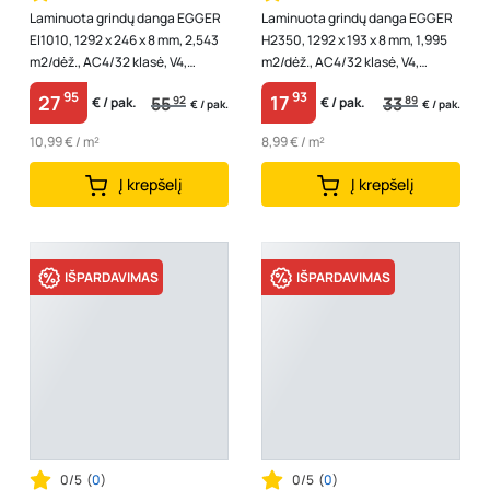
Laminuota grindų danga EGGER
Laminuota grindų danga EGGER
El1010, 1292 x 246 x 8 mm, 2,543
H2350, 1292 x 193 x 8 mm, 1,995
m2/dėž., AC4/32 klasė, V4,
m2/dėž., AC4/32 klasė, V4,
"Large, Aqua Click it", spl. šv...
ąžuolo "Beige North" spalvos
95
93
27
17
55
92
33
89
€ / pak.
€ / pak.
€ / pak.
€ / pak.
10,99 € / m²
8,99 € / m²
Į krepšelį
Į krepšelį
IŠPARDAVIMAS
IŠPARDAVIMAS
0/5
(
0
)
0/5
(
0
)