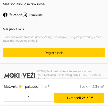
Mes socialiniuose tinkluose
Facebook
Instagram
Naujienlaiškis
Kiekvieną mėnesį mes turime ypatingų pasiūlymų! Prisijunk prie mūsų ir mes
tave informuosime pirmąjį.
Registruotis
2026 © Moki Veži – Visos teisės saugomos.
UAB „Makveža“. Vakarinė g. 105, LT-06275 Vilnius,
Lietuva
Mat.vnt:
pakuotė
m²
1
pak. =
2.34
m²
Į krepšelį
23,38 €