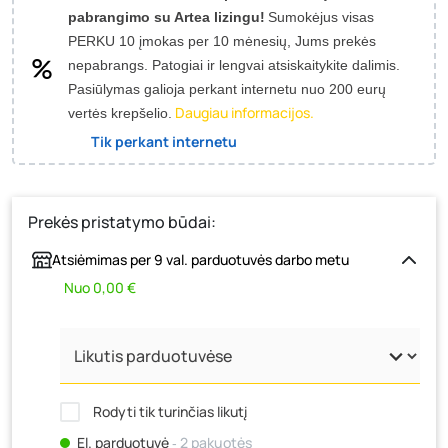
pabrangimo su Artea lizingu!
Sumokėjus visas
PERKU 10 įmokas per 10 mėnesių, Jums prekės
nepabrangs.
Patogiai ir lengvai atsiskaitykite dalimis.
Pasiūlymas galioja perkant internetu nuo 200 eurų
Daugiau informacijos.
vertės krepšelio.
Tik perkant internetu
Prekės pristatymo būdai:
Atsiėmimas per 9 val. parduotuvės darbo metu
Nuo 0,00 €
Rodyti tik turinčias likutį
El. parduotuvė
‐ 2 pakuotės