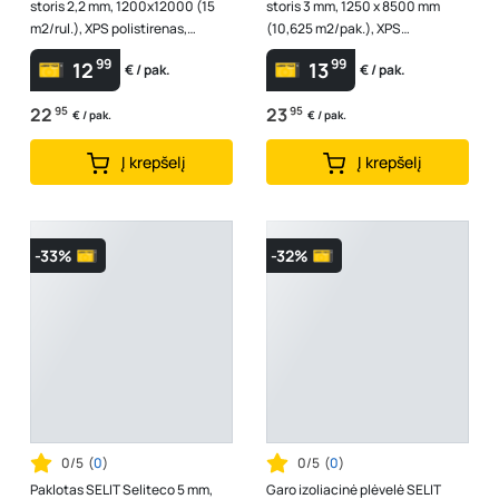
storis 2,2 mm, 1200x12000 (15
storis 3 mm, 1250 x 8500 mm
m2/rul.), XPS polistirenas,
(10,625 m2/pak.), XPS
Išlygina nelygumus iki 1mm, in...
polistirenas, išlygina grindų
99
99
12
13
€ / pak.
€ / pak.
pagrindo n...
22
95
23
95
€ / pak.
€ / pak.
Į krepšelį
Į krepšelį
-33%
-32%
0/5
(
0
)
0/5
(
0
)
Paklotas SELIT Seliteco 5 mm,
Garo izoliacinė plėvelė SELIT