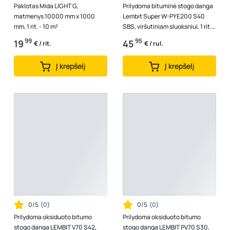
Paklotas Mida LIGHT G,
Prilydoma bituminė stogo danga
matmenys 10000 mm x 1000
Lembit Super W-PYE200 S40
mm, 1 rit. - 10 m²
SBS, viršutiniam sluoksniui, 1 rit. -
7,5 m2
99
95
19
45
€ / rit.
€ / rul.
Į krepšelį
Į krepšelį
0/5
(
0
)
0/5
(
0
)
Prilydoma oksiduoto bitumo
Prilydoma oksiduoto bitumo
stogo danga LEMBIT V70 S42,
stogo danga LEMBIT PV70 S30,