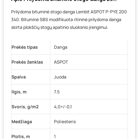
Luokės g. 82, Telšiai
- 31 rulonas
Veteranų g. 11, Visaginas
- 12 rulonų
Prilydoma bituminė stogo danga Lembit ASPOT P-PYE 200
340. Bituminė SBS modifikuota ritininė prilydoma danga
Baravykų g. 1, Druskininkai
- 42 rulonai
skirta plokščių stogų apatinio sluoksnio įrengimui.
Vilniaus g. 89D, Ukmergė
- 30 rulonų
K. Donelaičio g. 17, Rokiškis
- 22 rulonai
Prekės tipas
Danga
Šaltupės g. 64, Zarasai
- 31 rulonas
Prekės ženklas
ASPOT
Spalva
Juoda
Ilgis, m
7.5
Svoris, g/m2
4,0+/-0,1
Medžiaga
Poliesteris
Plotis, m
1