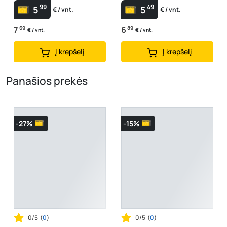
99
49
5
5
€ / vnt.
€ / vnt.
7
69
6
89
€ / vnt.
€ / vnt.
Į krepšelį
Į krepšelį
Panašios prekės
-27%
-15%
0/5
(
0
)
0/5
(
0
)