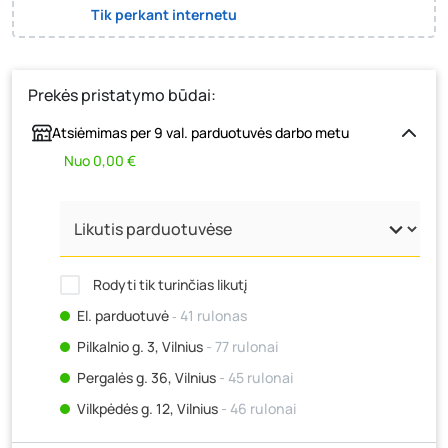
Tik perkant internetu
Prekės pristatymo būdai:
Atsiėmimas per 9 val. parduotuvės darbo metu
Nuo 0,00 €
Rodyti tik turinčias likutį
El. parduotuvė
‐ 41 rulonas
Pilkalnio g. 3, Vilnius
- 77 rulonai
Pergalės g. 36, Vilnius
- 45 rulonai
Vilkpėdės g. 12, Vilnius
- 46 rulonai
Ateities g. 15, Vilnius
- 29 rulonai