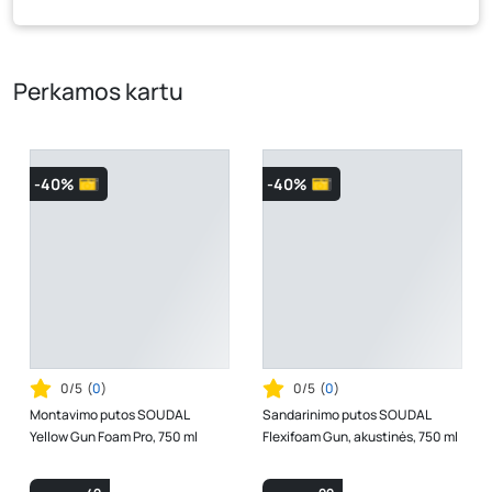
tam tikrais atvejais gali nesutapti, prašome vadovautis ta
kaina, kuri galioja pirkimo metu.
Perkamos kartu
-40%
-40%
0/5
(
0
)
0/5
(
0
)
Montavimo putos SOUDAL
Sandarinimo putos SOUDAL
Yellow Gun Foam Pro, 750 ml
Flexifoam Gun, akustinės, 750 ml