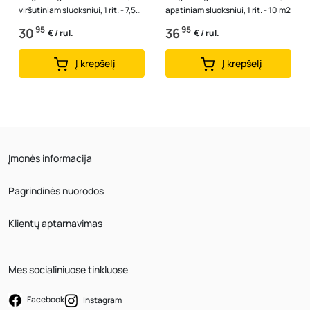
viršutiniam sluoksniui, 1 rit. - 7,5
apatiniam sluoksniui, 1 rit. - 10 m2
m2
95
95
30
36
€ / rul.
€ / rul.
Į krepšelį
Į krepšelį
Įmonės informacija
Pagrindinės nuorodos
Klientų aptarnavimas
Mes socialiniuose tinkluose
Facebook
Instagram