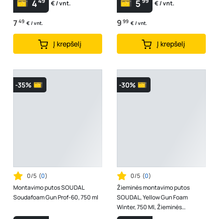
49
99
4
5
€ / vnt.
€ / vnt.
7
49
9
99
€ / vnt.
€ / vnt.
Į krepšelį
Į krepšelį
-35%
-30%
0/5
(
0
)
0/5
(
0
)
Montavimo putos SOUDAL
Žieminės montavimo putos
Soudafoam Gun Prof-60, 750 ml
SOUDAL, Yellow Gun Foam
Winter, 750 Ml, Žieminės
pistoletinės montažinės putos