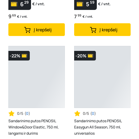
29
59
6
5
€ / vnt.
€ / vnt.
9
69
7
99
€ / vnt.
€ / vnt.
Į krepšelį
Į krepšelį
-22%
-20%
0/5
(
0
)
0/5
(
0
)
Sandarinimo putos PENOSIL
Sandarinimo putos PENOSIL
Window&Door Elastic, 750 ml,
Easygun All Season, 750 ml,
langams ir durims
universalios