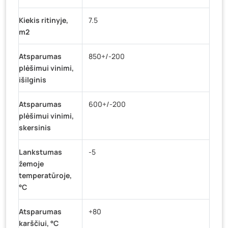
Kiekis ritinyje,
7.5
m2
Atsparumas
850+/-200
plėšimui vinimi,
išilginis
Atsparumas
600+/-200
plėšimui vinimi,
skersinis
Lankstumas
-5
žemoje
temperatūroje,
°C
Atsparumas
+80
karščiui, °C