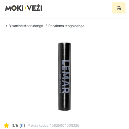
Bituminė stogo danga
Prilydoma stogo danga
0/5
(
0
)
Prekės kodas: 1082500 1008326