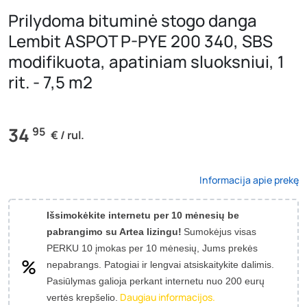
Prilydoma bituminė stogo danga
Lembit ASPOT P-PYE 200 340, SBS
modifikuota, apatiniam sluoksniui, 1
rit. - 7,5 m2
34
95
€ / rul.
Informacija apie prekę
Išsimokėkite internetu per 10 mėnesių be
pabrangimo su Artea lizingu!
Sumokėjus visas
PERKU 10 įmokas per 10 mėnesių, Jums prekės
nepabrangs.
Patogiai ir lengvai atsiskaitykite dalimis.
Pasiūlymas galioja perkant internetu nuo 200 eurų
Daugiau informacijos.
vertės krepšelio.