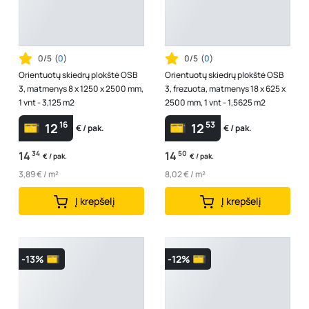
0/5
(
0
)
0/5
(
0
)
Orientuotų skiedrų plokštė OSB
Orientuotų skiedrų plokštė OSB
3, matmenys 8 x 1250 x 2500 mm,
3, frezuota, matmenys 18 x 625 x
1 vnt - 3,125 m2
2500 mm, 1 vnt - 1,5625 m2
16
53
12
12
€ / pak.
€ / pak.
14
34
14
50
€ / pak.
€ / pak.
3,89 € / m²
8,02 € / m²
Į krepšelį
Į krepšelį
-13%
-12%