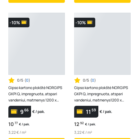
-10%
-10%
0/5
(
0
)
0/5
(
0
)
Gipso kartono plokštė NORGIPS
Gipso kartono plokštė NORGIPS
GKPI Q, impregnuota, atspari
GKPI Q, impregnuota, atspari
vandeniui, matmenys 1200 x
vandeniui, matmenys1200 x
2500 x 12,5 mm, 1 vnt - 3,0 m2
3000 x 12,5 mm, 1 vnt - 3,60 m2
66
59
9
11
€ / pak.
€ / pak.
10
77
12
92
€ / pak.
€ / pak.
3,22 € / m²
3,22 € / m²