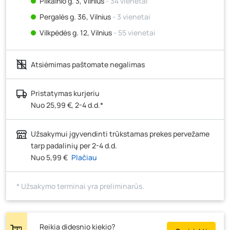
Pilkalnio g. 3, Vilnius
- 34 vienetai
Pergalės g. 36, Vilnius
- 3 vienetai
Vilkpėdės g. 12, Vilnius
- 55 vienetai
Ateities g. 15, Vilnius
- 47 vienetai
Atsiėmimas paštomate negalimas
Kauno r., Narsiečių k., Vytauto g. 183, Kaunas
- 16
vienetų
Šilutės pl. 83A, Klaipėda
- 68 vienetai
Pristatymas kurjeriu
Nuo 25,99 €, 2-4 d.d.*
Pramonės g. 7, Šiauliai
- 59 vienetai
Klaipėdos g. 170R, Panevėžys
- 25 vienetai
Užsakymui įgyvendinti trūkstamas prekes pervežame
Santaikos g. 26B, Alytus
- 12 vienetų
tarp padalinių per 2-4 d.d.
J. Basanavičiaus g. 6, Utena
- 1 vienetas
Nuo 5,99 €
Plačiau
Novočėbės k. 3, Kėdainiai
- 0 vienetų
* Užsakymo terminai yra preliminarūs.
Kauno g. 160, Marijampolė
- 71 vienetas
Skuodo g. 41, Mažeikiai
- 0 vienetų
Tiekimo g. 4, Biržai
- 0 vienetų
Reikia didesnio kiekio?