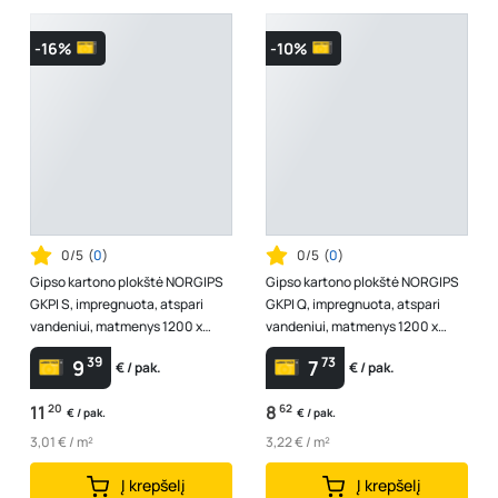
-16%
-10%
0/5
(
0
)
0/5
(
0
)
Gipso kartono plokštė NORGIPS
Gipso kartono plokštė NORGIPS
GKPI S, impregnuota, atspari
GKPI Q, impregnuota, atspari
vandeniui, matmenys 1200 x
vandeniui, matmenys 1200 x
2600 x 12,5 mm, 1 vnt - 3,12 m2
2000 x 12,5 mm, 1 vnt - 2,4 m2
39
73
9
7
€ / pak.
€ / pak.
11
20
8
62
€ / pak.
€ / pak.
3,01 € / m²
3,22 € / m²
Į krepšelį
Į krepšelį