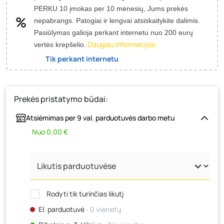
PERKU 10 įmokas per 10 mėnesių, Jums prekės
nepabrangs.
Patogiai ir lengvai atsiskaitykite dalimis.
Pasiūlymas galioja perkant internetu nuo 200 eurų
Daugiau informacijos.
vertės krepšelio.
Tik perkant internetu
Prekės pristatymo būdai:
Atsiėmimas per 9 val. parduotuvės darbo metu
Nuo 0,00 €
Rodyti tik turinčias likutį
El. parduotuvė
‐ 0 vienetų