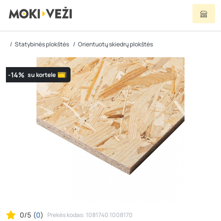
Statybinės plokštės
Orientuotų skiedrų plokštės
-14%
su kortele
0/5
(
0
)
Prekės kodas: 1081740 1008170