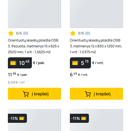
0/5
(
0
)
0/5
(
0
)
Orientuotų skiedrų plokštė OSB
Orientuotų skiedrų plokštė OSB
3, frezuota, matmenys 15 x 625 x
3, matmenys 12 x 830 x 1250 mm,
2500 mm, 1 vnt - 1,5625 m2
1 vnt - 1,0375 m2
45
73
10
5
€ / pak.
€ / vnt.
11
98
6
49
€ / pak.
€ / vnt.
6,69 € / m²
Į krepšelį
Į krepšelį
-11%
-11%