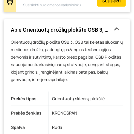
Susisiekti
Žemaičių g. 2, Raseiniai
- 3 vienetai
Susisiekti su didmenos vadybininku.
Pramonės g. 6E, Šilutė
- 34 vienetai
Gedimino g. 54, Tauragė
- 0 vienetų
Apie Orientuotų drožlių plokštė OSB 3, matmenys 1
Luokės g. 82, Telšiai
- 0 vienetų
Veteranų g. 11, Visaginas
- 0 vienetų
Orientuotų drožlių plokštė OSB 3. OSB tai keletas sluoksnių
medienos drožlių, padengtų pažangios technologijos
Baravykų g. 1, Druskininkai
- 0 vienetų
dervomis ir sutvirtintų karšto preso pagalba. OSB Plokštės
Vilniaus g. 89D, Ukmergė
- 0 vienetų
naudojamos karkasinių namų statyboje, dengiant stogus,
K. Donelaičio g. 17, Rokiškis
- 0 vienetų
klojant grindis, įrenginėjant laikinas patalpas, baldų
Šaltupės g. 64, Zarasai
- 0 vienetų
gamyboje, interjero apdailoje.
Prekės tipas
Orientuotų skiedrų plokštė
Prekės ženklas
KRONOSPAN
Spalva
Ruda