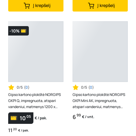
Į krepšelį
Į krepšelį
-10%
0/5
(
0
)
0/5
(
0
)
Gipso kartono plokštė NORGIPS
Gipso kartono plokštė NORGIPS
GKPI Q, impregnuota, atspari
GKPI Mini AK, impregnuota,
vandeniui, matmenys 1200 x
atspari vandeniui, matmenys
2600 x 12,5 mm, 1 vnt - 3,12 m2
1300 x 900 x 12,5 mm, 1vnt - 1,17
99
6
05
€ / vnt.
10
€ / pak.
m...
11
20
€ / pak.