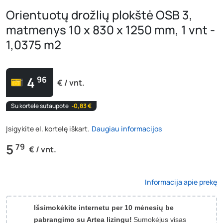
Orientuotų drožlių plokštė OSB 3,
matmenys 10 x 830 x 1250 mm, 1 vnt -
1,0375 m2
4
96
€ / vnt.
Su kortele sutaupote
‐0,83 €
Įsigykite el. kortelę iškart.
Daugiau informacijos
5
79
€ / vnt.
Informacija apie prekę
Išsimokėkite internetu per 10 mėnesių be
pabrangimo su Artea lizingu!
Sumokėjus visas