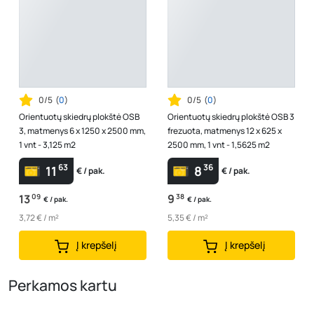
0/5
(
0
)
0/5
(
0
)
Orientuotų skiedrų plokštė OSB
Orientuotų skiedrų plokštė OSB 3
3, matmenys 6 x 1250 x 2500 mm,
frezuota, matmenys 12 x 625 x
1 vnt - 3,125 m2
2500 mm, 1 vnt - 1,5625 m2
63
36
11
8
€ / pak.
€ / pak.
13
09
9
38
€ / pak.
€ / pak.
3,72 € / m²
5,35 € / m²
Į krepšelį
Į krepšelį
Perkamos kartu