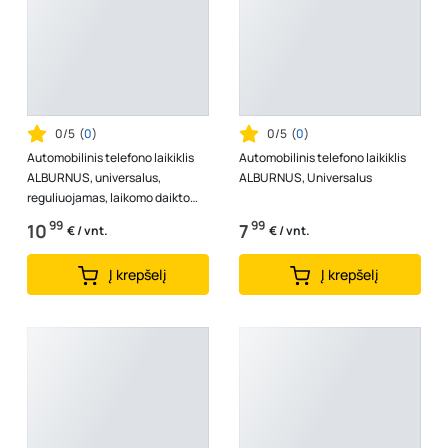
0/5
(
0
)
0/5
(
0
)
Automobilinis telefono laikiklis
Automobilinis telefono laikiklis
ALBURNUS, universalus,
ALBURNUS, Universalus
reguliuojamas, laikomo daikto
skersmuo 100 mm
99
99
10
7
€ / vnt.
€ / vnt.
Į krepšelį
Į krepšelį