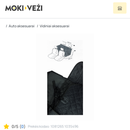
Auto aksesuarai
Vidiniai aksesuarai
0/5
(
0
)
Prekės kodas: 1081265 1035496