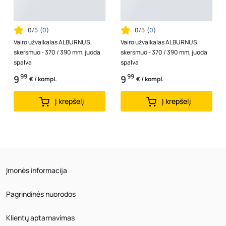
0/5
(
0
)
0/5
(
0
)
Vairo užvalkalas ALBURNUS,
Vairo užvalkalas ALBURNUS,
skersmuo - 370 / 390 mm, juoda
skersmuo - 370 / 390 mm, juoda
spalva
spalva
99
99
9
9
€ / kompl.
€ / kompl.
Į krepšelį
Į krepšelį
Įmonės informacija
Pagrindinės nuorodos
Klientų aptarnavimas