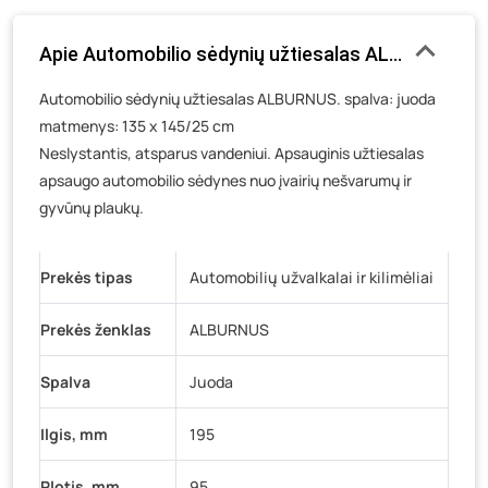
Luokės g. 82, Telšiai
- 0 vienetų
Apie Automobilio sėdynių užtiesalas ALBURNUS, ap
Veteranų g. 11, Visaginas
- 0 vienetų
Automobilio sėdynių užtiesalas ALBURNUS. spalva: juoda
Baravykų g. 1, Druskininkai
- 0 vienetų
matmenys: 135 x 145/25 cm
Vilniaus g. 89D, Ukmergė
- 0 vienetų
Neslystantis, atsparus vandeniui. Apsauginis užtiesalas
K. Donelaičio g. 17, Rokiškis
- 0 vienetų
apsaugo automobilio sėdynes nuo įvairių nešvarumų ir
Šaltupės g. 64, Zarasai
- 0 vienetų
gyvūnų plaukų.
Prekės tipas
Automobilių užvalkalai ir kilimėliai
Prekės ženklas
ALBURNUS
Spalva
Juoda
Ilgis, mm
195
Plotis, mm
95