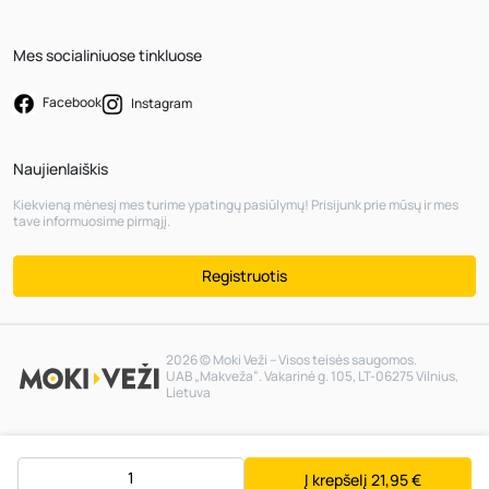
Mes socialiniuose tinkluose
Facebook
Instagram
Naujienlaiškis
Kiekvieną mėnesį mes turime ypatingų pasiūlymų! Prisijunk prie mūsų ir mes
tave informuosime pirmąjį.
Registruotis
2026 © Moki Veži – Visos teisės saugomos.
UAB „Makveža“. Vakarinė g. 105, LT-06275 Vilnius,
Lietuva
Į krepšelį
21,95 €