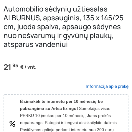
Automobilio sėdynių užtiesalas
ALBURNUS, apsauginis, 135 x 145/25
cm, juoda spalva, apsaugo sėdynes
nuo nešvarumų ir gyvūnų plaukų,
atsparus vandeniui
21
95
€ / vnt.
Informacija apie prekę
Išsimokėkite internetu per 10 mėnesių be
pabrangimo su Artea lizingu!
Sumokėjus visas
PERKU 10 įmokas per 10 mėnesių, Jums prekės
nepabrangs.
Patogiai ir lengvai atsiskaitykite dalimis.
Pasiūlymas galioja perkant internetu nuo 200 eurų