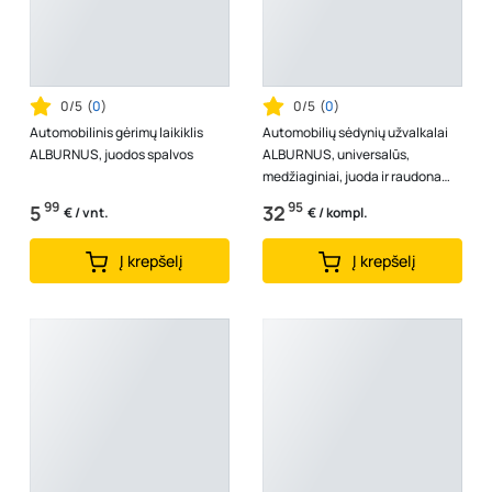
0/5
(
0
)
0/5
(
0
)
Automobilinis gėrimų laikiklis
Automobilių sėdynių užvalkalai
ALBURNUS, juodos spalvos
ALBURNUS, universalūs,
medžiaginiai, juoda ir raudona
spalva, komplektas
99
95
5
32
€ / vnt.
€ / kompl.
Į krepšelį
Į krepšelį