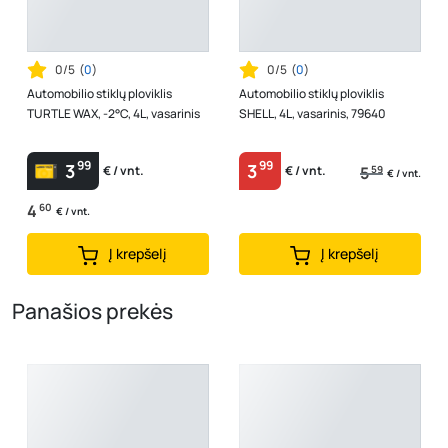
0/5
(
0
)
0/5
(
0
)
Automobilio stiklų ploviklis
Automobilio stiklų ploviklis
TURTLE WAX, -2°C, 4L, vasarinis
SHELL, 4L, vasarinis, 79640
99
99
3
3
5
59
€ / vnt.
€ / vnt.
€ / vnt.
4
60
€ / vnt.
Į krepšelį
Į krepšelį
Panašios prekės