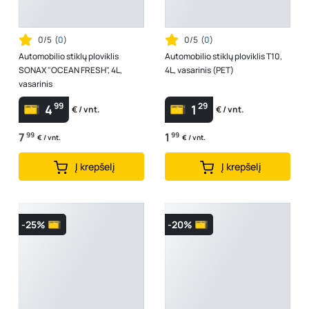
0/5
(
0
)
0/5
(
0
)
Automobilio stiklų ploviklis
Automobilio stiklų ploviklis T10,
SONAX "OCEAN FRESH", 4L,
4L, vasarinis (PET)
vasarinis
99
29
4
1
€ / vnt.
€ / vnt.
7
99
1
99
€ / vnt.
€ / vnt.
Į krepšelį
Į krepšelį
-25%
-20%