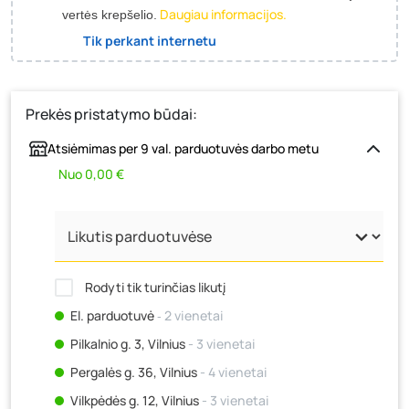
Daugiau informacijos.
vertės krepšelio.
Tik perkant internetu
Prekės pristatymo būdai:
Atsiėmimas per 9 val. parduotuvės darbo metu
Nuo 0,00 €
Rodyti tik turinčias likutį
El. parduotuvė
‐ 2 vienetai
Pilkalnio g. 3, Vilnius
- 3 vienetai
Pergalės g. 36, Vilnius
- 4 vienetai
Vilkpėdės g. 12, Vilnius
- 3 vienetai