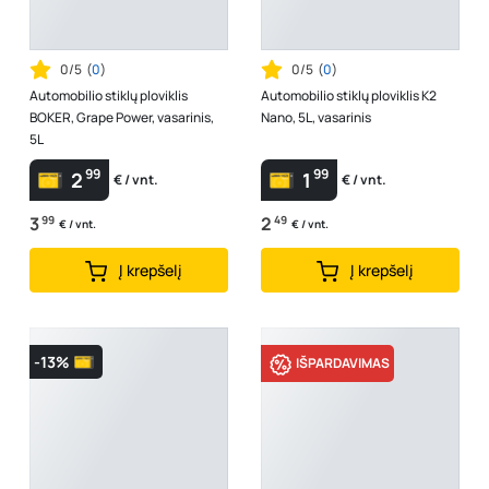
0/5
(
0
)
0/5
(
0
)
Automobilio stiklų ploviklis
Automobilio stiklų ploviklis K2
BOKER, Grape Power, vasarinis,
Nano, 5L, vasarinis
5L
99
99
2
1
€ / vnt.
€ / vnt.
3
99
2
49
€ / vnt.
€ / vnt.
Į krepšelį
Į krepšelį
-13%
IŠPARDAVIMAS