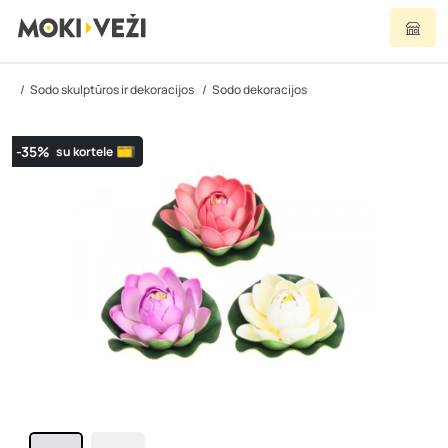
Sodo skulptūros ir dekoracijos
Sodo dekoracijos
-35%
su kortele