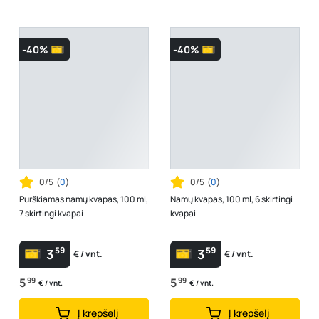
-40%
-40%
0/5
(
0
)
0/5
(
0
)
Purškiamas namų kvapas, 100 ml,
Namų kvapas, 100 ml, 6 skirtingi
7 skirtingi kvapai
kvapai
59
59
3
3
€ / vnt.
€ / vnt.
5
99
5
99
€ / vnt.
€ / vnt.
Į krepšelį
Į krepšelį