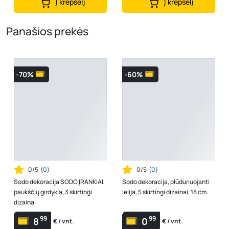
Į krepšelį
Į krepšelį
Panašios prekės
-70%
-60%
0/5
(
0
)
0/5
(
0
)
Sodo dekoracija SODO ĮRANKIAI,
Sodo dekoracija, plūduriuojanti
paukščių girdykla, 3 skirtingi
lelija, 5 skirtingi dizainai, 18 cm.
dizainai
99
99
8
0
€ / vnt.
€ / vnt.