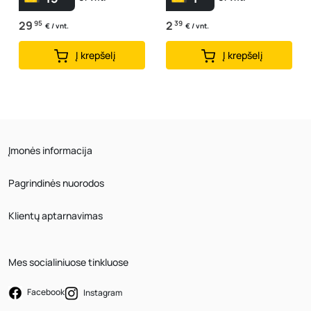
29
95
2
39
€ / vnt.
€ / vnt.
Į krepšelį
Į krepšelį
Įmonės informacija
Pagrindinės nuorodos
Klientų aptarnavimas
Mes socialiniuose tinkluose
Facebook
Instagram