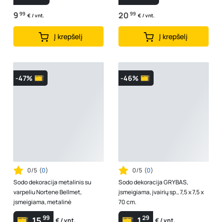
9
99
20
99
€ / vnt.
€ / vnt.
Į krepšelį
Į krepšelį
-47%
-46%
0/5
(
0
)
0/5
(
0
)
Sodo dekoracija metalinis su
Sodo dekoracija GRYBAS,
varpeliu Nortene Bellmet,
įsmeigiama, įvairių sp., 7,5 x 7,5 x
įsmeigiama, metalinė
70 cm.
99
29
15
1
€ / vnt.
€ / vnt.