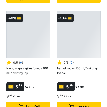
-40%
-40%
0/5
(
0
)
0/5
(
0
)
Namų kvapas, gėlės formos, 100
Namų kvapas, 150 ml, 7 skirtingi
ml, 3 skirtingų sp.
kvapai
99
99
5
5
€ / vnt.
€ / vnt.
9
99
9
99
€ / vnt.
€ / vnt.
Į krepšelį
Į krepšelį