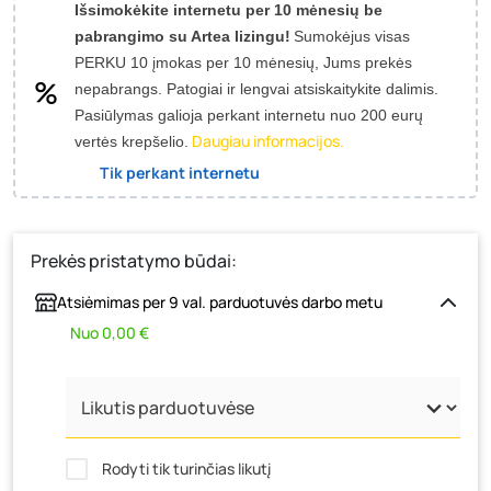
Išsimokėkite internetu per 10 mėnesių be
pabrangimo su Artea lizingu!
Sumokėjus visas
PERKU 10 įmokas per 10 mėnesių, Jums prekės
nepabrangs.
Patogiai ir lengvai atsiskaitykite dalimis.
Pasiūlymas galioja perkant internetu nuo 200 eurų
Daugiau informacijos.
vertės krepšelio.
Tik perkant internetu
Prekės pristatymo būdai:
Atsiėmimas per 9 val. parduotuvės darbo metu
Nuo 0,00 €
Rodyti tik turinčias likutį