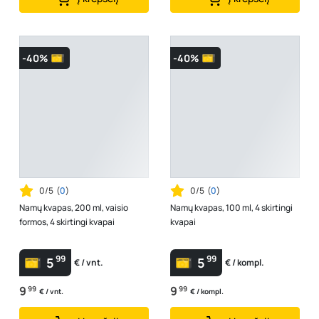
-40%
-40%
0/5
(
0
)
0/5
(
0
)
Namų kvapas, 200 ml, vaisio
Namų kvapas, 100 ml, 4 skirtingi
formos, 4 skirtingi kvapai
kvapai
99
99
5
5
€ / vnt.
€ / kompl.
9
99
9
99
€ / vnt.
€ / kompl.