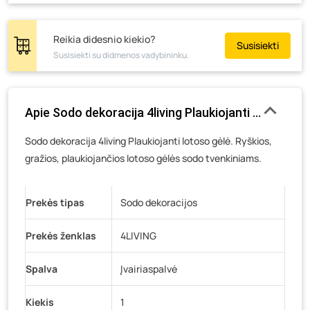
Tiekimo g. 4, Biržai
- 5 vienetai
Žemaičių g. 2, Raseiniai
- 0 vienetų
Reikia didesnio kiekio?
Susisiekti
Susisiekti su didmenos vadybininku.
Pramonės g. 6E, Šilutė
- 15 vienetų
Gedimino g. 54, Tauragė
- 16 vienetų
Luokės g. 82, Telšiai
- 0 vienetų
Apie Sodo dekoracija 4living Plaukiojanti lotoso gėlė,
Veteranų g. 11, Visaginas
- 0 vienetų
Sodo dekoracija 4living Plaukiojanti lotoso gėlė. Ryškios,
Baravykų g. 1, Druskininkai
- 0 vienetų
gražios, plaukiojančios lotoso gėlės sodo tvenkiniams.
Vilniaus g. 89D, Ukmergė
- 0 vienetų
K. Donelaičio g. 17, Rokiškis
- 0 vienetų
Prekės tipas
Sodo dekoracijos
Šaltupės g. 64, Zarasai
- 0 vienetų
Prekės ženklas
4LIVING
Spalva
Įvairiaspalvė
Kiekis
1