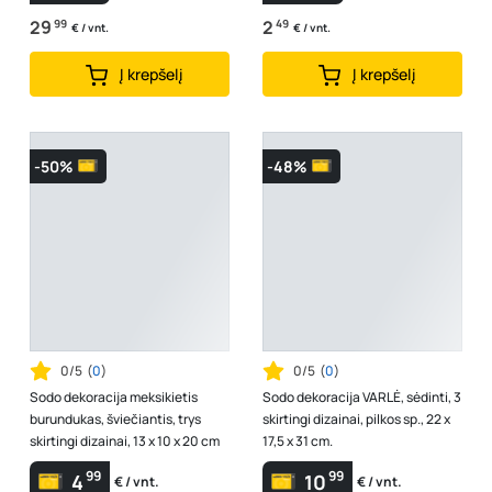
29
99
2
49
€ / vnt.
€ / vnt.
Į krepšelį
Į krepšelį
-50%
-48%
0/5
(
0
)
0/5
(
0
)
Sodo dekoracija meksikietis
Sodo dekoracija VARLĖ, sėdinti, 3
burundukas, šviečiantis, trys
skirtingi dizainai, pilkos sp., 22 x
skirtingi dizainai, 13 x 10 x 20 cm
17,5 x 31 cm.
99
99
4
10
€ / vnt.
€ / vnt.