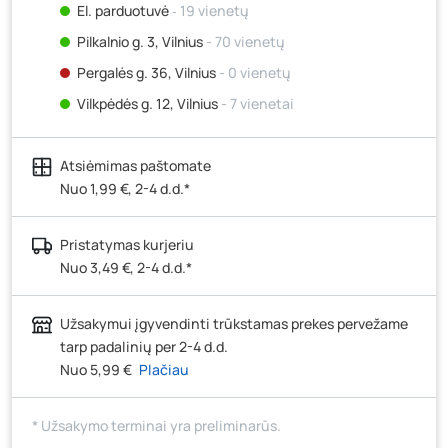
El. parduotuvė
‐ 19 vienetų
Pilkalnio g. 3, Vilnius
- 70 vienetų
Pergalės g. 36, Vilnius
- 0 vienetų
Vilkpėdės g. 12, Vilnius
- 7 vienetai
Ateities g. 15, Vilnius
- 1 vienetas
Atsiėmimas paštomate
Kauno r., Narsiečių k., Vytauto g. 183, Kaunas
- 14
vienetų
Nuo 1,99 €, 2-4 d.d.*
Šilutės pl. 83A, Klaipėda
- 8 vienetai
Pristatymas kurjeriu
Pramonės g. 7, Šiauliai
- 60 vienetų
Nuo 3,49 €, 2-4 d.d.*
Klaipėdos g. 170R, Panevėžys
- 0 vienetų
Santaikos g. 26B, Alytus
- 2 vienetai
Užsakymui įgyvendinti trūkstamas prekes pervežame
J. Basanavičiaus g. 6, Utena
- 0 vienetų
tarp padalinių per 2-4 d.d.
Nuo 5,99 €
Plačiau
Novočėbės k. 3, Kėdainiai
- 19 vienetų
Kauno g. 160, Marijampolė
- 12 vienetų
* Užsakymo terminai yra preliminarūs.
Skuodo g. 41, Mažeikiai
- 43 vienetai