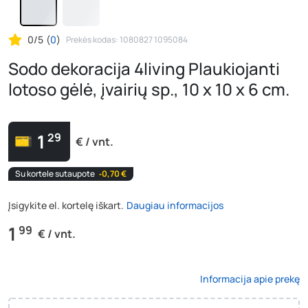
0/5
(
0
)
Prekės kodas: 1080827 1095084
Sodo dekoracija 4living Plaukiojanti
lotoso gėlė, įvairių sp., 10 x 10 x 6 cm.
1
29
€ / vnt.
Su kortele sutaupote
‐0,70 €
Įsigykite el. kortelę iškart.
Daugiau informacijos
1
99
€ / vnt.
Informacija apie prekę