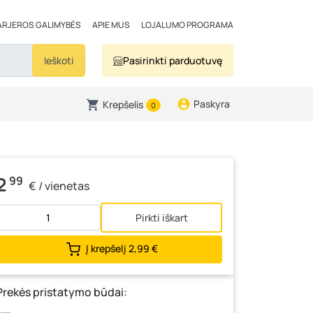
ARJEROS GALIMYBĖS
APIE MUS
LOJALUMO PROGRAMA
Ieškoti
Pasirinkti parduotuvę
Paskyra
Krepšelis
0
2
99
€ / vienetas
Pirkti iškart
Į krepšelį
2,99 €
Prekės pristatymo būdai: