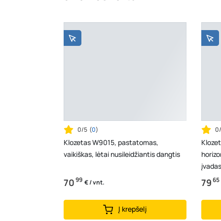
0/5
(
0
)
0
Klozetas W9015, pastatomas,
Kloze
vaikiškas, lėtai nusileidžiantis dangtis
horizo
įvadas
99
65
70
79
€ / vnt.
Į krepšelį