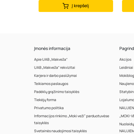
Į krepšelį
Įmonės informacija
Pagrind
Apie UAB „Makveža”
Akcijos
UAB „Makveža” rekvizitai
Leidiniai
Karjera ir darbo pasiūlymai
Mokiblo
Teikiamos paslaugos
Naujieno
Padėklų grąžinimo taisyklės
Statybin
Tiekėjų forma
Lojalum
Privatumo politika
NAUJIENA
Informacijos rinkimo „Moki veži“ parduotuvėse
„MOKI-VE
taisyklės
Nuolaidų
Svetainės naudojimosi taisyklės
NAUJIEM