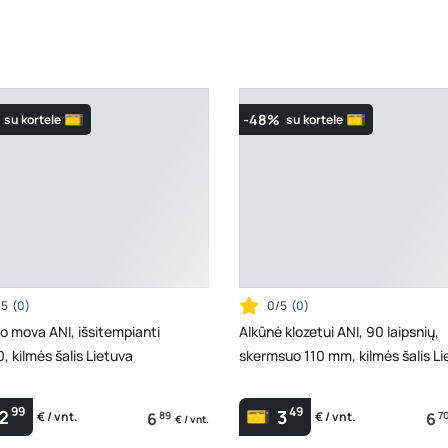
-48%
su kortele
su kortele
/5
(
0
)
0/5
(
0
)
o mova ANI, išsitempianti
Alkūnė klozetui ANI, 90 laipsnių,
, kilmės šalis Lietuva
skermsuo 110 mm, kilmės šalis Li
99
49
2
3
6
89
6
7
€ / vnt.
€ / vnt.
€ / vnt.