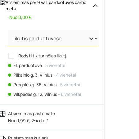
Atsiėmimas per 9 val. parduotuvės darbo
metu
Nuo 0,00 €
Rodyti tik turinčias likutį
El. parduotuvė
‐ 5 vienetai
Pilkalnio g. 3, Vilnius
- 4 vienetai
Pergalės g. 36, Vilnius
- 5 vienetai
Vilkpėdės g. 12, Vilnius
- 6 vienetai
Ateities g. 15, Vilnius
- 5 vienetai
Atsiėmimas paštomate
Kauno r., Narsiečių k., Vytauto g. 183,
Kaunas
Nuo 1,99 €, 2-4 d.d.*
- 2 vienetai
Šilutės pl. 83A, Klaipėda
- 1 vienetas
Pristatymas kurjeriu