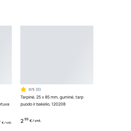
0/5
(
0
)
Tarpinė, 25 x 85 mm, guminė, tarp
etuva
puodo ir bakelio, 120208
99
2
€ / vnt.
0
€ / vnt.