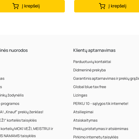
Į krepšelį
Į krepšelį
inės nuorodos
Klientų aptarnavimas
Parduotuvių kontaktai
Didmeninė prekyba
gas
Garantinis aptarnavimas ir prekių grąž
s
Global blue tax free
inkų žodynėlis
Lizingas
o programos
PERKU 10 - sąlygos tik internete!
! „Knauf“ prekių ženklas!
Atsiliepimai
ŽI” kortelės taisyklės
Atsiskaitymas
 kortelių MOKI VEŽI, MEISTRUI ir
Prekių pristatymas ir atsiėmimas
S NAMAMS taisyklės
Pirkimo internetu taisyklės