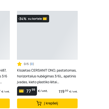
K. Donelaičio g. 17, Rokiškis
- 0 vienetų
Šaltupės g. 64, Zarasai
- 1 vienetas
-34%
su kortele
0/5
(
0
)
487,
Klozetas CERSANIT ONO, pastatomas,
s 3/6
horizontalus nubėgimas 3/6L, apatinis
įvadas, kieto plastiko lėtai
nusileidžiantis da...
99
77
0
119
00
€ / vnt.
€ / vnt.
€ / vnt.
Į krepšelį