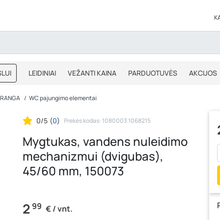
K
LUI
LEIDINIAI
VEŽANTI KAINA
PARDUOTUVĖS
AKCIJOS
BLOGAS
IŠPARDAVIMAS
 ĮRANGA
WC pajungimo elementai
0/5
(
0
)
Prekės kodas: 1080003 1068215
Mygtukas, vandens nuleidimo
mechanizmui (dvigubas),
45/60 mm, 150073
2
99
€ / vnt.