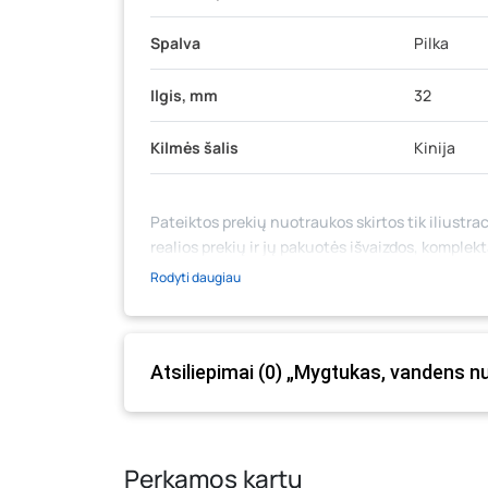
Spalva
Pilka
Ilgis, mm
32
Kilmės šalis
Kinija
Pateiktos prekių nuotraukos skirtos tik iliustrac
realios prekių ir jų pakuotės išvaizdos, komplek
medžiaga su aprašymu) yra bendrinio pobūdžio,
Rodyti daugiau
likutis ar kainos internetinėje parduotuvėje bei
prašome vadovautis ta kaina, kuri galioja pirki
Atsiliepimai (0) „Mygtukas, vandens 
Perkamos kartu