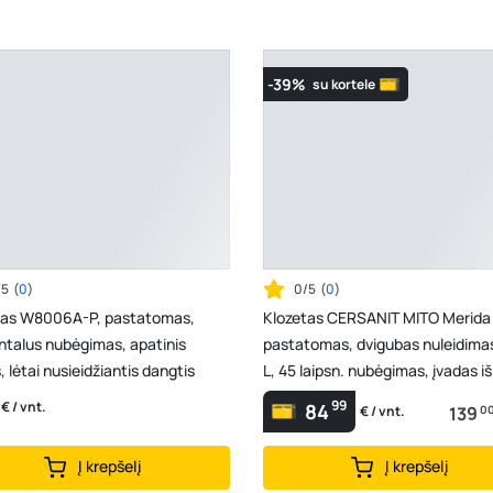
-39%
su kortele
/5
(
0
)
0/5
(
0
)
tas W8006A-P, pastatomas,
Klozetas CERSANIT MITO Merida 
ntalus nubėgimas, apatinis
pastatomas, dvigubas nuleidima
, lėtai nusieidžiantis dangtis
L, 45 laipsn. nubėgimas, įvadas iš
apačios, lėtai...
99
€ / vnt.
84
139
0
€ / vnt.
Į krepšelį
Į krepšelį