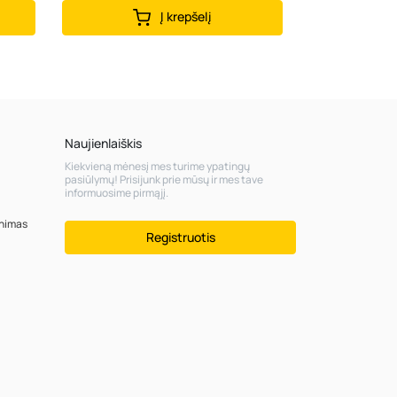
Į krepšelį
Naujienlaiškis
Kiekvieną mėnesį mes turime ypatingų
pasiūlymų! Prisijunk prie mūsų ir mes tave
informuosime pirmąjį.
inimas
Registruotis