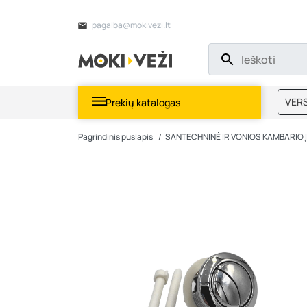
pagalba@mokivezi.lt
VERS
Prekių katalogas
MOKI
Pagrindinis puslapis
SANTECHNINĖ IR VONIOS KAMBARIO