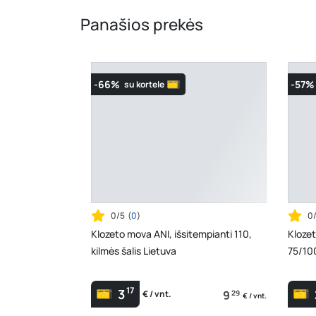
Panašios prekės
-66%
-57%
su kortele
0/5
(
0
)
0
Klozeto mova ANI, išsitempianti 110,
Klozet
kilmės šalis Lietuva
75/100
17
3
9
29
€ / vnt.
€ / vnt.