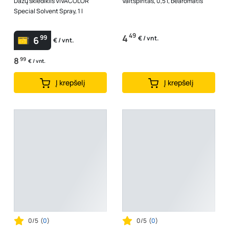
Dažų skiediklis VIVACOLOR
Vaitspiritas, 0,5 l, bearomatis
Special Solvent Spray, 1 l
49
4
99
€ / vnt.
6
€ / vnt.
8
99
€ / vnt.
Į krepšelį
Į krepšelį
0/5
(
0
)
0/5
(
0
)