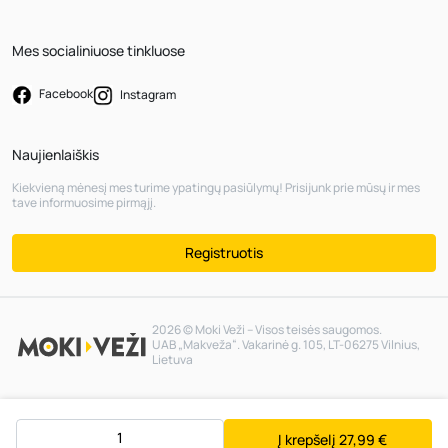
Mes socialiniuose tinkluose
Facebook
Instagram
Naujienlaiškis
Kiekvieną mėnesį mes turime ypatingų pasiūlymų! Prisijunk prie mūsų ir mes
tave informuosime pirmąjį.
Registruotis
2026 © Moki Veži – Visos teisės saugomos.
UAB „Makveža“. Vakarinė g. 105, LT-06275 Vilnius,
Lietuva
Į krepšelį
27,99 €