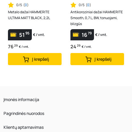
0/5
(
0
)
0/5
(
0
)
Metalo dažai HAMMERITE
Antikoroziniai dažai HAMMERITE
ULTIMA MATT BLACK, 2,2L
Smooth, 0,7 L, BW, tonuojami,
blizgūs
95
79
51
16
€ / vnt.
€ / vnt.
76
29
24
29
€ / vnt.
€ / vnt.
Į krepšelį
Į krepšelį
Įmonės informacija
Pagrindinės nuorodos
Klientų aptarnavimas