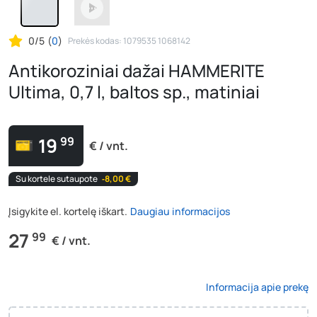
0/5
(
0
)
Prekės kodas: 1079535 1068142
Antikoroziniai dažai HAMMERITE
Ultima, 0,7 l, baltos sp., matiniai
19
99
€ / vnt.
Su kortele sutaupote
‐8,00 €
Įsigykite el. kortelę iškart.
Daugiau informacijos
27
99
€ / vnt.
Informacija apie prekę