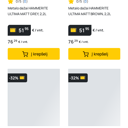
0/5
(
0
)
0/5
(
0
)
Metalo dažai HAMMERITE
Metalo dažai HAMMERITE
ULTIMA MATT GREY, 2,2L
ULTIMA MATT BROWN, 2,2L
95
95
51
51
€ / vnt.
€ / vnt.
76
29
76
29
€ / vnt.
€ / vnt.
Į krepšelį
Į krepšelį
-32%
-32%