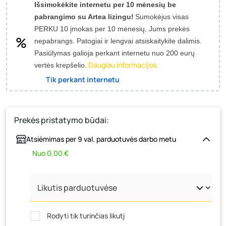
Išsimokėkite internetu per 10 mėnesių be
pabrangimo su Artea lizingu!
Sumokėjus visas
PERKU 10 įmokas per 10 mėnesių, Jums prekės
nepabrangs.
Patogiai ir lengvai atsiskaitykite dalimis.
Pasiūlymas galioja perkant internetu nuo 200 eurų
Daugiau informacijos.
vertės krepšelio.
Tik perkant internetu
Prekės pristatymo būdai:
Atsiėmimas per 9 val. parduotuvės darbo metu
Nuo 0,00 €
Rodyti tik turinčias likutį