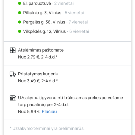
El. parduotuvė
‐ 2 vienetai
Pilkalnio g. 3, Vilnius
- 5 vienetai
Pergalės g. 36, Vilnius
- 7 vienetai
Vilkpėdės g. 12, Vilnius
- 6 vienetai
Ateities g. 15, Vilnius
- 6 vienetai
Atsiėmimas paštomate
Kauno r., Narsiečių k., Vytauto g. 183, Kaunas
- 5
vienetai
Nuo 2,79 €, 2-4 d.d.*
Šilutės pl. 83A, Klaipėda
- 5 vienetai
Pristatymas kurjeriu
Pramonės g. 7, Šiauliai
- 4 vienetai
Nuo 3,49 €, 2-4 d.d.*
Klaipėdos g. 170R, Panevėžys
- 5 vienetai
Santaikos g. 26B, Alytus
- 5 vienetai
Užsakymui įgyvendinti trūkstamas prekes pervežame
J. Basanavičiaus g. 6, Utena
- 5 vienetai
tarp padalinių per 2-4 d.d.
Nuo 5,99 €
Plačiau
Novočėbės k. 3, Kėdainiai
- 2 vienetai
Kauno g. 160, Marijampolė
- 3 vienetai
* Užsakymo terminai yra preliminarūs.
Skuodo g. 41, Mažeikiai
- 4 vienetai