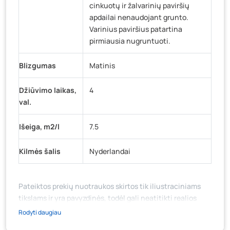
cinkuotų ir žalvarinių paviršių
apdailai nenaudojant grunto.
Varinius paviršius patartina
pirmiausia nugruntuoti.
Blizgumas
Matinis
Džiūvimo laikas,
4
val.
Išeiga, m2/l
7.5
Kilmės šalis
Nyderlandai
Pateiktos prekių nuotraukos skirtos tik iliustraciniams
tikslams ir yra pavyzdinės, todėl gali neatitikti realios
prekių ir jų pakuotės išvaizdos, komplektacijos, spalvos ar
Rodyti daugiau
formos. Prekės aprašymas (ar video medžiaga su