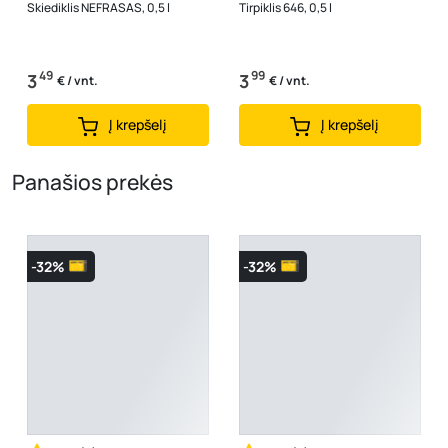
Skiediklis NEFRASAS, 0,5 l
Tirpiklis 646, 0,5 l
49
99
3
3
€ / vnt.
€ / vnt.
Į krepšelį
Į krepšelį
Panašios prekės
-32%
-32%