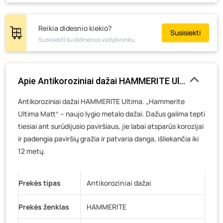
Tiekimo g. 4, Biržai
- 0 vienetų
Žemaičių g. 2, Raseiniai
- 0 vienetų
Reikia didesnio kiekio?
Susisiekti
Susisiekti su didmenos vadybininku.
Pramonės g. 6E, Šilutė
- 6 vienetai
Gedimino g. 54, Tauragė
- 0 vienetų
Luokės g. 82, Telšiai
- 4 vienetai
Apie Antikoroziniai dažai HAMMERITE Ultima, 0,7 l, b
Veteranų g. 11, Visaginas
- 7 vienetai
Antikoroziniai dažai HAMMERITE Ultima. „Hammerite
Baravykų g. 1, Druskininkai
- 0 vienetų
Ultima Matt“ – naujo lygio metalo dažai. Dažus galima tepti
Vilniaus g. 89D, Ukmergė
- 0 vienetų
tiesiai ant surūdijusio paviršiaus, jie labai atsparūs korozijai
K. Donelaičio g. 17, Rokiškis
- 0 vienetų
ir padengia paviršių gražia ir patvaria danga, išliekančia iki
Šaltupės g. 64, Zarasai
- 0 vienetų
12 metų.
Prekės tipas
Antikoroziniai dažai
Prekės ženklas
HAMMERITE