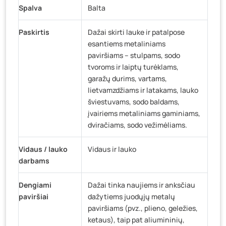
Spalva
Balta
Paskirtis
Dažai skirti lauke ir patalpose
esantiems metaliniams
paviršiams – stulpams, sodo
tvoroms ir laiptų turėklams,
garažų durims, vartams,
lietvamzdžiams ir latakams, lauko
šviestuvams, sodo baldams,
įvairiems metaliniams gaminiams,
dviračiams, sodo vežimėliams.
Vidaus / lauko
Vidaus ir lauko
darbams
Dengiami
Dažai tinka naujiems ir anksčiau
paviršiai
dažytiems juodųjų metalų
paviršiams (pvz., plieno, geležies,
ketaus), taip pat aliumininių,