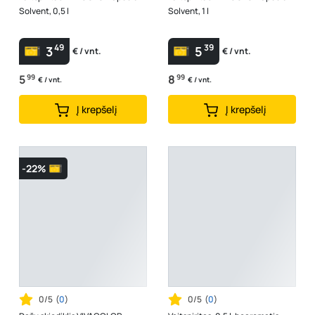
Solvent, 0,5 l
Solvent, 1 l
49
39
3
5
€ / vnt.
€ / vnt.
5
99
8
99
€ / vnt.
€ / vnt.
Į krepšelį
Į krepšelį
-22%
0/5
(
0
)
0/5
(
0
)