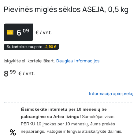
Pievinės miglės sėklos ASEJA, 0,5 kg
6
09
€ / vnt.
Su kortele sutaupote
‐2,90 €
Įsigykite el. kortelę iškart.
Daugiau informacijos
8
99
€ / vnt.
Informacija apie prekę
Išsimokėkite internetu per 10 mėnesių be
pabrangimo su Artea lizingu!
Sumokėjus visas
PERKU 10 įmokas per 10 mėnesių, Jums prekės
nepabrangs.
Patogiai ir lengvai atsiskaitykite dalimis.