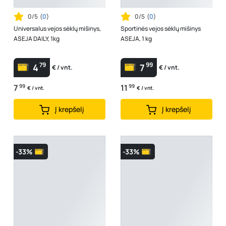
0/5
(
0
)
0/5
(
0
)
Universalus vejos sėklų mišinys,
Sportinės vejos sėklų mišinys
ASEJA DAILY, 1kg
ASEJA, 1 kg
79
99
4
7
€ / vnt.
€ / vnt.
7
99
11
99
€ / vnt.
€ / vnt.
Į krepšelį
Į krepšelį
-33%
-33%