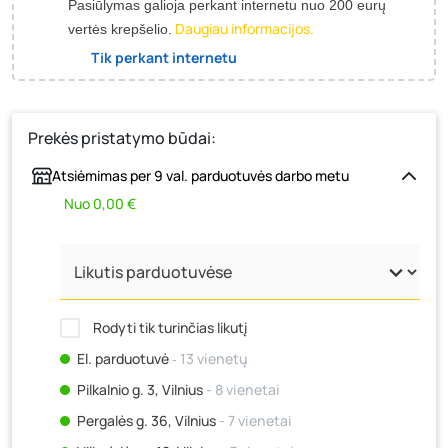
Pasiūlymas galioja perkant internetu nuo 200 eurų
Daugiau informacijos.
vertės krepšelio.
Tik perkant internetu
Prekės pristatymo būdai:
Atsiėmimas per 9 val. parduotuvės darbo metu
Nuo 0,00 €
Rodyti tik turinčias likutį
El. parduotuvė
‐ 13 vienetų
Pilkalnio g. 3, Vilnius
- 8 vienetai
Pergalės g. 36, Vilnius
- 7 vienetai