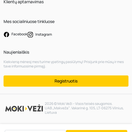
Klientų aptarnavimas
Mes socialiniuose tinkluose
Facebook
Instagram
Naujienlaiškis
Kiekvieną mėnesį mes turime ypatingų pasiūlymų! Prisijunk prie mūsų ir mes
tave informuosime pirmąjį.
Registruotis
2026 © Moki Veži – Visos teisės saugomos.
UAB „Makveža“. Vakarinė g. 105, LT-06275 Vilnius,
Lietuva