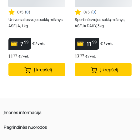
0/5
(
0
)
0/5
(
0
)
Universalios vejos sėklų mišinys
Sportinės vejos sėklų mišinys,
ASEJA, 1 kg
ASEJA DAILY, 3kg
99
99
7
11
€ / vnt.
€ / vnt.
11
99
17
99
€ / vnt.
€ / vnt.
Į krepšelį
Į krepšelį
Įmonės informacija
Pagrindinės nuorodos