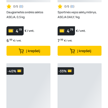
0/5
(
0
)
0/5
(
0
)
Daugiametės svidrės sėklos
Sportinės vejos sėklų mišinys,
ASEJA, 0,5 kg
ASEJA DAILY, 1kg
19
79
4
4
€ / vnt.
€ / vnt.
6
99
7
99
€ / vnt.
€ / vnt.
Į krepšelį
Į krepšelį
-40%
-33%