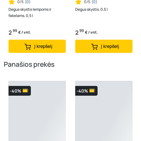
0/5
(
0
)
0/5
(
0
)
Degus skystis lempoms ir
Degus skystis, 0,5 l
fakelams, 0,5 l
99
99
2
2
€ / vnt.
€ / vnt.
Į krepšelį
Į krepšelį
Panašios prekės
-40%
-40%