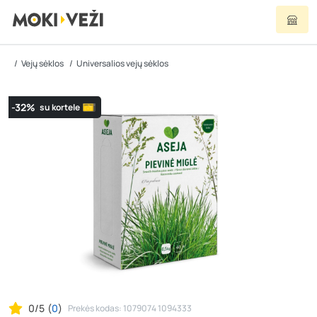
Vejų sėklos
Universalios vejų sėklos
-32%
su kortele
0/5
(
0
)
Prekės kodas: 1079074 1094333