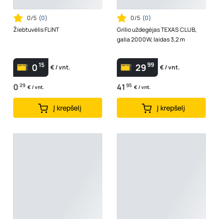
0/5
(
0
)
0/5
(
0
)
Žiebtuvėlis FLINT
Grilio uždegėjas TEXAS CLUB,
galia 2000W, laidas 3,2 m
15
99
0
29
€ / vnt.
€ / vnt.
0
29
41
95
€ / vnt.
€ / vnt.
Į krepšelį
Į krepšelį