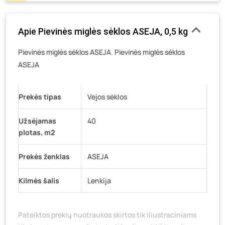
Gedimino g. 54, Tauragė
- 13 vienetų
Luokės g. 82, Telšiai
- 11 vienetų
Apie Pievinės miglės sėklos ASEJA, 0,5 kg
Veteranų g. 11, Visaginas
- 11 vienetų
Pievinės miglės sėklos ASEJA. Pievinės miglės sėklos
Baravykų g. 1, Druskininkai
- 0 vienetų
ASEJA
Vilniaus g. 89D, Ukmergė
- 0 vienetų
K. Donelaičio g. 17, Rokiškis
- 0 vienetų
Prekės tipas
Vejos sėklos
Šaltupės g. 64, Zarasai
- 0 vienetų
Užsėjamas
40
plotas, m2
Prekės ženklas
ASEJA
Kilmės šalis
Lenkija
Pateiktos prekių nuotraukos skirtos tik iliustraciniams