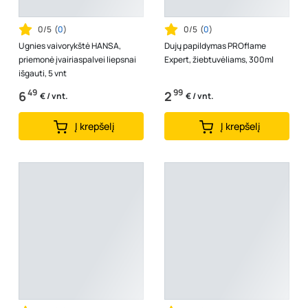
0/5
(
0
)
0/5
(
0
)
Ugnies vaivorykštė HANSA,
Dujų papildymas PROflame
priemonė įvairiaspalvei liepsnai
Expert, žiebtuvėliams, 300ml
išgauti, 5 vnt
49
99
6
2
€ / vnt.
€ / vnt.
Į krepšelį
Į krepšelį