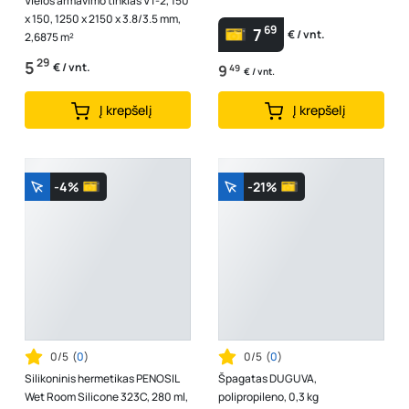
Vielos armavimo tinklas VT-2, 150
x 150, 1250 x 2150 x 3.8/3.5 mm,
69
7
€ / vnt.
2,6875 m²
29
5
€ / vnt.
9
49
€ / vnt.
Į krepšelį
Į krepšelį
-4%
-21%
0/5
(
0
)
0/5
(
0
)
Silikoninis hermetikas PENOSIL
Špagatas DUGUVA,
Wet Room Silicone 323C, 280 ml,
polipropileno, 0,3 kg