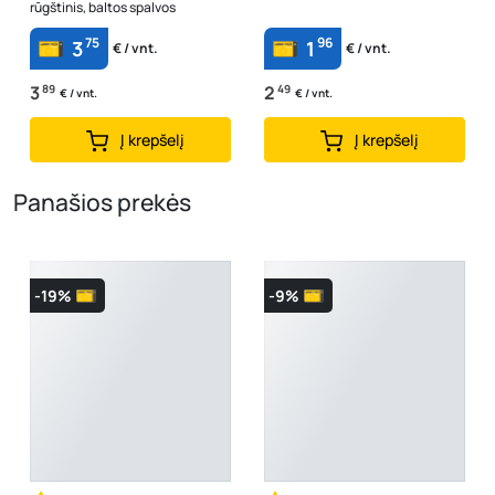
rūgštinis, baltos spalvos
75
96
3
1
€ / vnt.
€ / vnt.
3
89
2
49
€ / vnt.
€ / vnt.
Į krepšelį
Į krepšelį
Panašios prekės
-19%
-9%