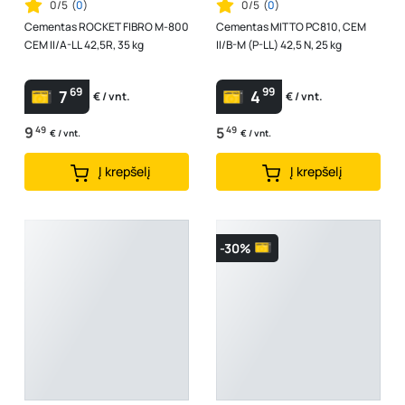
0/5
(
0
)
0/5
(
0
)
Cementas ROCKET FIBRO M-800
Cementas MITTO PC810, CEM
CEM II/A-LL 42,5R, 35 kg
II/B-M (P-LL) 42,5 N, 25 kg
69
99
7
4
€ / vnt.
€ / vnt.
9
49
5
49
€ / vnt.
€ / vnt.
Į krepšelį
Į krepšelį
-30%