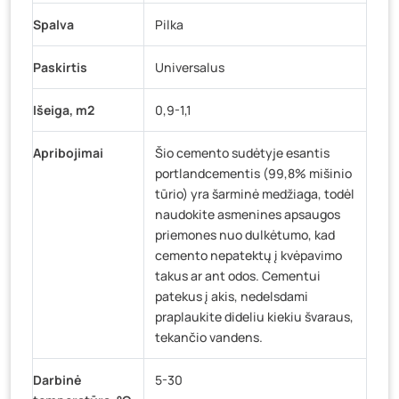
Spalva
Pilka
Paskirtis
Universalus
Išeiga, m2
0,9-1,1
Apribojimai
Šio cemento sudėtyje esantis
portlandcementis (99,8% mišinio
tūrio) yra šarminė medžiaga, todėl
naudokite asmenines apsaugos
priemones nuo dulkėtumo, kad
cemento nepatektų į kvėpavimo
takus ar ant odos. Cementui
patekus į akis, nedelsdami
praplaukite dideliu kiekiu švaraus,
tekančio vandens.
Darbinė
5-30