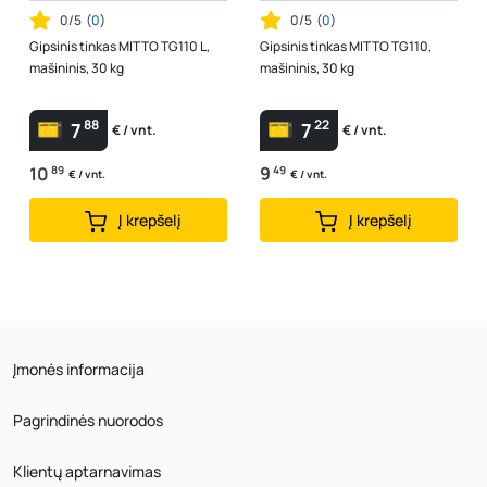
0/5
(
0
)
0/5
(
0
)
Gipsinis tinkas MITTO TG110 L,
Gipsinis tinkas MITTO TG110,
mašininis, 30 kg
mašininis, 30 kg
88
22
7
7
€ / vnt.
€ / vnt.
10
89
9
49
€ / vnt.
€ / vnt.
Į krepšelį
Į krepšelį
Įmonės informacija
Pagrindinės nuorodos
Klientų aptarnavimas