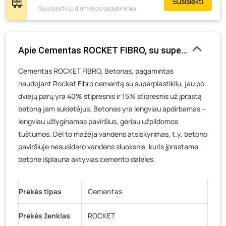
Susisiekti
Žemaičių g. 2, Raseiniai
- 438 vienetai
Susisiekti su didmenos vadybininku.
Pramonės g. 6E, Šilutė
- 336 vienetai
Gedimino g. 54, Tauragė
- 134 vienetai
Apie Cementas ROCKET FIBRO, su superplastikliu C
Luokės g. 82, Telšiai
- 716 vienetų
Veteranų g. 11, Visaginas
- 309 vienetai
Cementas ROCKET FIBRO. Betonas, pagamintas
naudojant Rocket Fibro cementą su superplastikliu, jau po
Baravykų g. 1, Druskininkai
- 0 vienetų
dviejų parų yra 40% stipresnis ir 15% stipresnis už įprastą
Vilniaus g. 89D, Ukmergė
- 0 vienetų
betoną jam sukietėjus. Betonas yra lengviau apdirbamas –
K. Donelaičio g. 17, Rokiškis
- 0 vienetų
lengviau užlyginamas paviršius, geriau užpildomos
Šaltupės g. 64, Zarasai
- 0 vienetų
tuštumos. Dėl to mažėja vandens atsiskyrimas, t.y. betono
paviršiuje nesusidaro vandens sluoksnis, kuris įprastame
betone išplauna aktyvias cemento daleles.
Prekės tipas
Cementas
Prekės ženklas
ROCKET