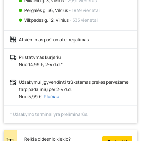
Pilkalnio g. 3, Vilnius
- 2991 vienetas
Pergalės g. 36, Vilnius
- 1949 vienetai
Vilkpėdės g. 12, Vilnius
- 535 vienetai
Ateities g. 15, Vilnius
- 450 vienetų
Atsiėmimas paštomate negalimas
Kauno r., Narsiečių k., Vytauto g. 183, Kaunas
- 1355
vienetai
Šilutės pl. 83A, Klaipėda
- 360 vienetų
Pristatymas kurjeriu
Nuo 14,99 €, 2-4 d.d.*
Pramonės g. 7, Šiauliai
- 359 vienetai
Klaipėdos g. 170R, Panevėžys
- 410 vienetų
Užsakymui įgyvendinti trūkstamas prekes pervežame
Santaikos g. 26B, Alytus
- 701 vienetas
tarp padalinių per 2-4 d.d.
J. Basanavičiaus g. 6, Utena
- 1500 vienetų
Nuo 5,99 €
Plačiau
Novočėbės k. 3, Kėdainiai
- 1703 vienetai
* Užsakymo terminai yra preliminarūs.
Kauno g. 160, Marijampolė
- 2408 vienetai
Skuodo g. 41, Mažeikiai
- 953 vienetai
Tiekimo g. 4, Biržai
- 1129 vienetai
Reikia didesnio kiekio?