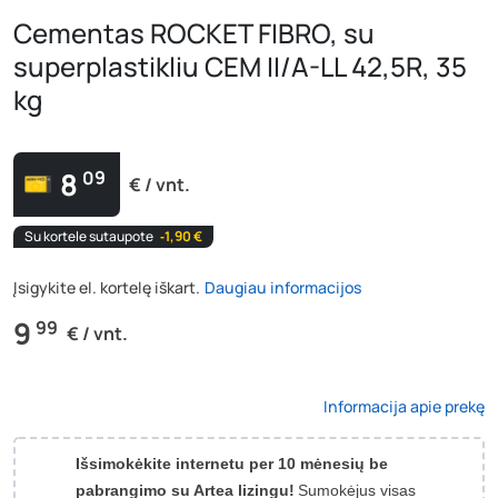
Cementas ROCKET FIBRO, su
superplastikliu CEM II/A-LL 42,5R, 35
kg
8
09
€ / vnt.
Su kortele sutaupote
‐1,90 €
Įsigykite el. kortelę iškart.
Daugiau informacijos
9
99
€ / vnt.
Informacija apie prekę
Išsimokėkite internetu per 10 mėnesių be
pabrangimo su Artea lizingu!
Sumokėjus visas