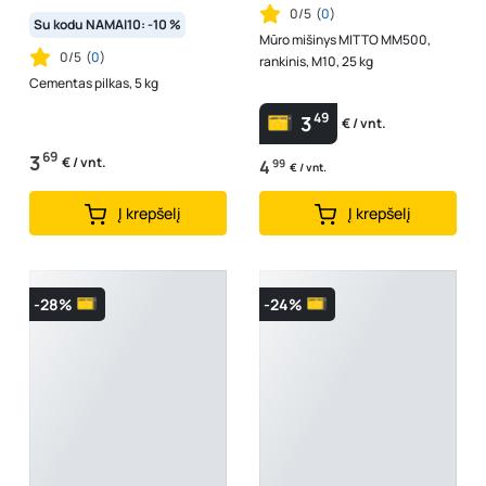
0/5
(
0
)
Su kodu NAMAI10: -10 %
Mūro mišinys MITTO MM500,
0/5
(
0
)
rankinis, M10, 25 kg
Cementas pilkas, 5 kg
49
3
€ / vnt.
69
3
€ / vnt.
4
99
€ / vnt.
Į krepšelį
Į krepšelį
-28%
-24%