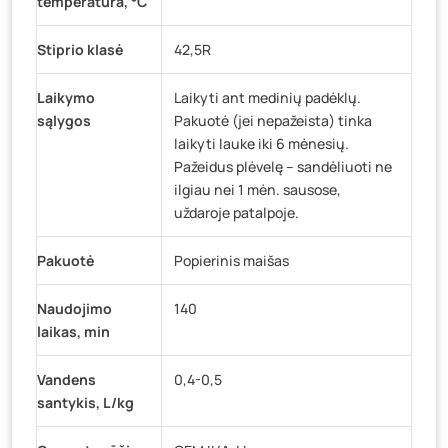
temperatūra, °C
Stiprio klasė
42,5R
Laikymo
Laikyti ant medinių padėklų.
sąlygos
Pakuotė (jei nepažeista) tinka
laikyti lauke iki 6 mėnesių.
Pažeidus plėvelę – sandėliuoti ne
ilgiau nei 1 mėn. sausose,
uždaroje patalpoje.
Pakuotė
Popierinis maišas
Naudojimo
140
laikas, min
Vandens
0,4-0,5
santykis, L/kg