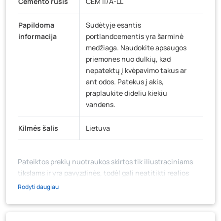
Cemento rūšis
CEM II/A-LL
Papildoma
Sudėtyje esantis
informacija
portlandcementis yra šarminė
medžiaga. Naudokite apsaugos
priemones nuo dulkių, kad
nepatektų į kvėpavimo takus ar
ant odos. Patekus į akis,
praplaukite dideliu kiekiu
vandens.
Kilmės šalis
Lietuva
Pateiktos prekių nuotraukos skirtos tik iliustraciniams
tikslams ir yra pavyzdinės, todėl gali neatitikti realios
prekių ir jų pakuotės išvaizdos, komplektacijos, spalvos ar
Rodyti daugiau
formos. Prekės aprašymas (ar video medžiaga su
aprašymu) yra bendrinio pobūdžio, jame nebūtinai
paminėtos visos prekės savybės. Prekių likutis ar kainos