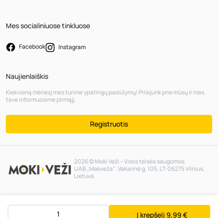
Mes socialiniuose tinkluose
Facebook
Instagram
Naujienlaiškis
Kiekvieną mėnesį mes turime ypatingų pasiūlymų! Prisijunk prie mūsų ir mes
tave informuosime pirmąjį.
Registruotis
2026 © Moki Veži – Visos teisės saugomos.
UAB „Makveža“. Vakarinė g. 105, LT-06275 Vilnius,
Lietuva
Į krepšelį
9,99 €