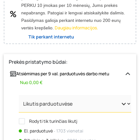
PERKU 10 įmokas per 10 mėnesių, Jums prekės
nepabrangs.
Patogiai ir lengvai atsiskaitykite dalimis.
Pasiūlymas galioja perkant internetu nuo 200 eurų
Daugiau informacijos.
vertės krepšelio.
Tik perkant internetu
Prekės pristatymo būdai:
Atsiėmimas per 9 val. parduotuvės darbo metu
Nuo 0,00 €
Rodyti tik turinčias likutį
El. parduotuvė
‐ 1703 vienetai