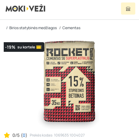
Birios statybinės medžiagos
Cementas
-19%
su kortele
0/5
(
0
)
Prekės kodas: 1069635 1004027