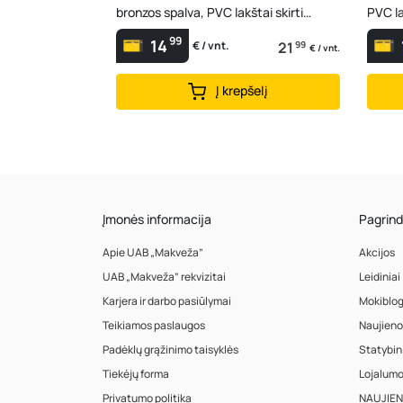
bronzos spalva, PVC lakštai skirti
PVC la
pastogėms, terasoms
teraso
99
14
21
99
€ / vnt.
€ / vnt.
Į krepšelį
Įmonės informacija
Pagrind
Apie UAB „Makveža”
Akcijos
UAB „Makveža” rekvizitai
Leidiniai
Karjera ir darbo pasiūlymai
Mokiblo
Teikiamos paslaugos
Naujieno
Padėklų grąžinimo taisyklės
Statybin
Tiekėjų forma
Lojalum
Privatumo politika
NAUJIENA