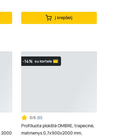
Į krepšelį
-14%
su kortele
0/5
(
0
)
Profiliuota plokštė OMBRE, trapecinė,
x 2000
matmenys 0,7x900x2000 mm,