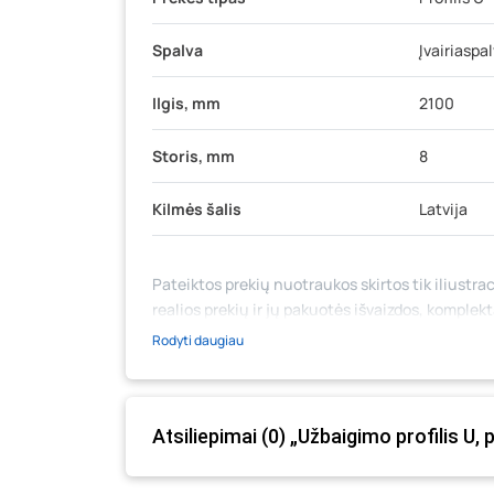
Spalva
Įvairiaspa
Ilgis, mm
2100
Storis, mm
8
Kilmės šalis
Latvija
Pateiktos prekių nuotraukos skirtos tik iliustrac
realios prekių ir jų pakuotės išvaizdos, komplek
medžiaga su aprašymu) yra bendrinio pobūdžio,
Rodyti daugiau
likutis ar kainos internetinėje parduotuvėje bei
prašome vadovautis ta kaina, kuri galioja pirki
Atsiliepimai (0) „Užbaigimo profilis 