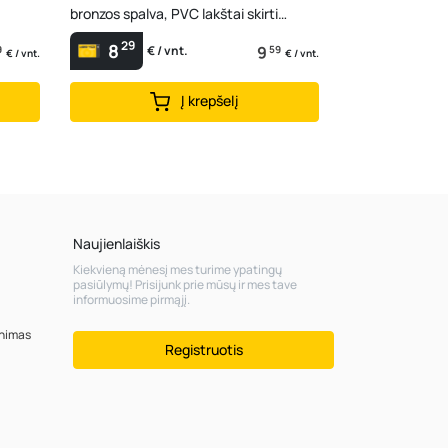
bronzos spalva, PVC lakštai skirti
pastogėms, terasoms
29
8
9
9
59
€ / vnt.
€ / vnt.
€ / vnt.
Į krepšelį
Naujienlaiškis
Kiekvieną mėnesį mes turime ypatingų
pasiūlymų! Prisijunk prie mūsų ir mes tave
informuosime pirmąjį.
inimas
Registruotis