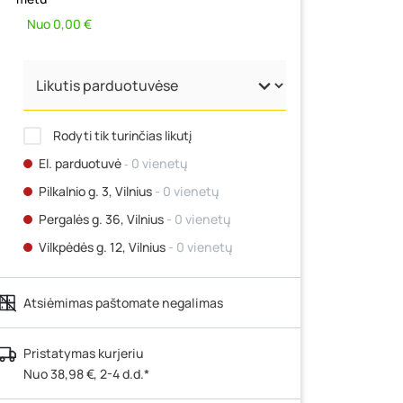
Nuo 0,00 €
Rodyti tik turinčias likutį
El. parduotuvė
‐ 0 vienetų
Pilkalnio g. 3, Vilnius
- 0 vienetų
Pergalės g. 36, Vilnius
- 0 vienetų
Vilkpėdės g. 12, Vilnius
- 0 vienetų
Ateities g. 15, Vilnius
- 0 vienetų
Atsiėmimas paštomate negalimas
Kauno r., Narsiečių k., Vytauto g. 183,
Kaunas
- 0 vienetų
Šilutės pl. 83A, Klaipėda
- 4 vienetai
Pristatymas kurjeriu
Nuo 38,98 €, 2-4 d.d.*
Pramonės g. 7, Šiauliai
- 0 vienetų