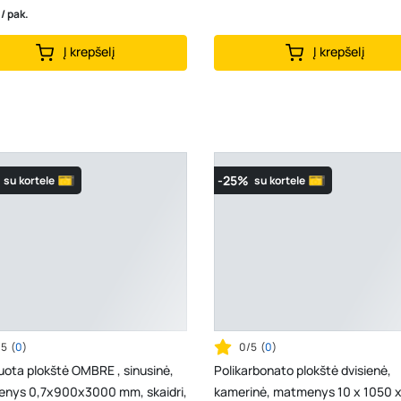
 / pak.
Į krepšelį
Į krepšelį
-25%
su kortele
su kortele
/5
(
0
)
0/5
(
0
)
iuota plokštė OMBRE , sinusinė,
Polikarbonato plokštė dvisienė,
nys 0,7x900x3000 mm, skaidri,
kamerinė, matmenys 10 x 1050 