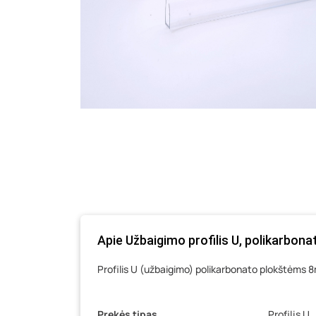
Apie Užbaigimo profilis U, polikarbo
Profilis U (užbaigimo) polikarbonato plokštėms 
Prekės tipas
Profilis U