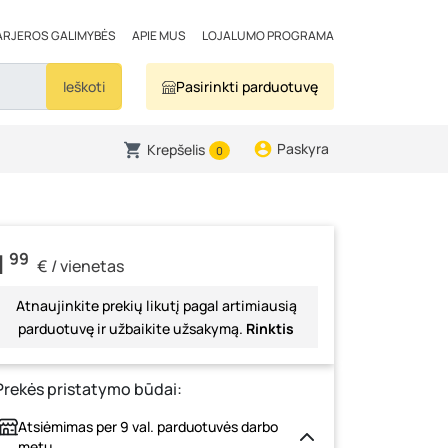
ARJEROS GALIMYBĖS
APIE MUS
LOJALUMO PROGRAMA
Ieškoti
Pasirinkti parduotuvę
Paskyra
Krepšelis
0
1
99
€ / vienetas
Atnaujinkite prekių likutį pagal artimiausią
parduotuvę ir užbaikite užsakymą.
Rinktis
Prekės pristatymo būdai:
Atsiėmimas per 9 val. parduotuvės darbo
metu