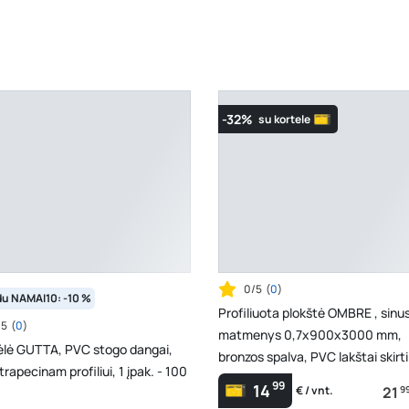
-32%
su kortele
0/5
(
0
)
du NAMAI10: -10 %
Profiliuota plokštė OMBRE , sinus
/5
(
0
)
matmenys 0,7x900x3000 mm,
ėlė GUTTA, PVC stogo dangai,
bronzos spalva, PVC lakštai skirti
trapecinam profiliui, 1 įpak. - 100
pastogėms, terasoms
99
14
21
9
€ / vnt.