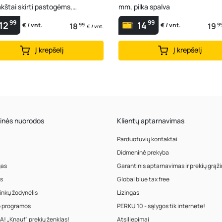
kštai skirti pastogėms,
mm, pilka spalva
ms, balkona...
99
99
12
14
18
99
19
9
€ / vnt.
€ / vnt.
€ / vnt.
Į krepšelį
Į krepšelį
inės nuorodos
Klientų aptarnavimas
Parduotuvių kontaktai
Didmeninė prekyba
gas
Garantinis aptarnavimas ir prekių grąž
s
Global blue tax free
inkų žodynėlis
Lizingas
o programos
PERKU 10 - sąlygos tik internete!
! „Knauf“ prekių ženklas!
Atsiliepimai