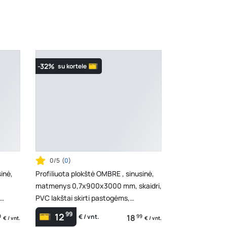
Šaltupės g. 64, Zarasai
- 0 vienetų
-32%
su kortele
0/5
(
0
)
inė,
Profiliuota plokštė OMBRE , sinusinė,
matmenys 0,7x900x3000 mm, skaidri,
PVC lakštai skirti pastogėms,
terasoms, balkona...
99
12
9
18
99
€ / vnt.
€ / vnt.
€ / vnt.