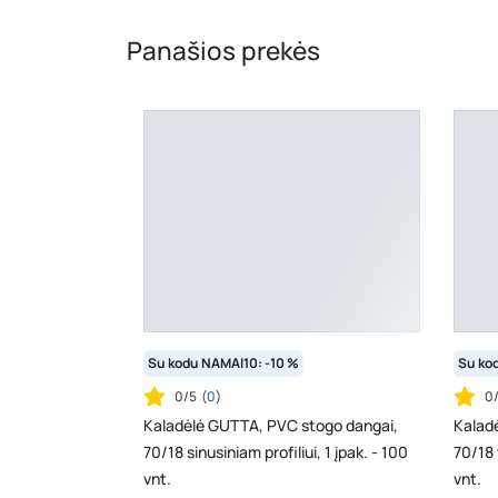
Panašios prekės
Su kodu NAMAI10: -10 %
Su ko
0/5
(
0
)
0
Kaladėlė GUTTA, PVC stogo dangai,
Kalad
70/18 sinusiniam profiliui, 1 įpak. - 100
70/18 
vnt.
vnt.