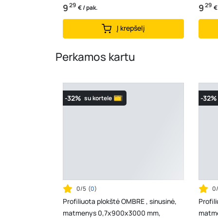
29
29
9
9
€ / pak.
€
Į krepšelį
Perkamos kartu
-32%
-32%
su kortele
0/5
(
0
)
0
Profiliuota plokštė OMBRE , sinusinė,
Profil
matmenys 0,7x900x3000 mm,
matme