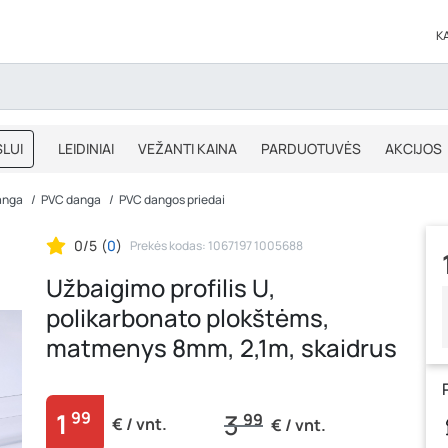
K
LUI
LEIDINIAI
VEŽANTI KAINA
PARDUOTUVĖS
AKCIJOS
BLOGAS
IŠPARDAVIMAS
anga
PVC danga
PVC dangos priedai
0/5
(
0
)
Prekės kodas: 1067197 1005688
Užbaigimo profilis U,
polikarbonato plokštėms,
matmenys 8mm, 2,1m, skaidrus
1
99
3
99
€ / vnt.
€ / vnt.