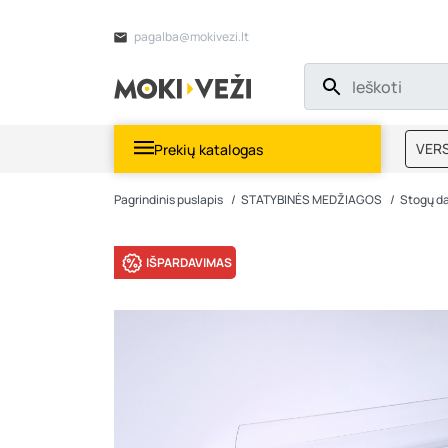
pagalba@mokivezi.lt
VERS
Prekių katalogas
MOKI
Pagrindinis puslapis
STATYBINĖS MEDŽIAGOS
Stogų d
IŠPARDAVIMAS