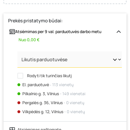
Prekės pristatymo būdai:
Atsiėmimas per 9 val. parduotuvės darbo metu
Nuo 0,00 €
Rodyti tik turinčias likutį
El. parduotuvė
‐ 113 vienetų
Pilkalnio g. 3, Vilnius
- 149 vienetai
Pergalės g. 36, Vilnius
- 0 vienetų
Vilkpėdės g. 12, Vilnius
- 0 vienetų
Ateities g. 15, Vilnius
- 0 vienetų
Atsiėmimas paštomate
Kauno r., Narsiečių k., Vytauto g. 183, Kaunas
- 0