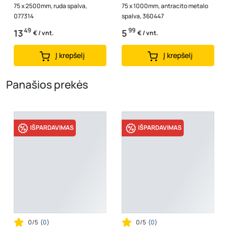
75 x 2500mm, ruda spalva,
75 x 1000mm, antracito metalo
077314
spalva, 360447
49
99
13
5
€ / vnt.
€ / vnt.
Į krepšelį
Į krepšelį
Panašios prekės
IŠPARDAVIMAS
IŠPARDAVIMAS
0/5
(
0
)
0/5
(
0
)