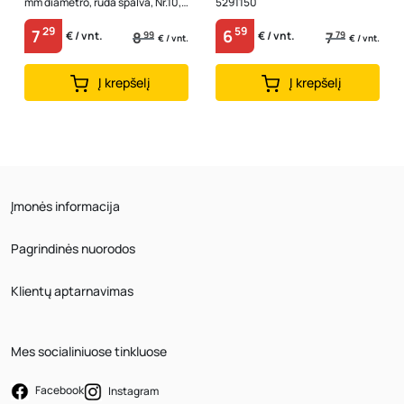
mm diametro, ruda spalva, Nr.10,
5291150
5122440
29
59
7
6
8
99
7
79
€ / vnt.
€ / vnt.
€ / vnt.
€ / vnt.
Į krepšelį
Į krepšelį
Įmonės informacija
Pagrindinės nuorodos
Klientų aptarnavimas
Mes socialiniuose tinkluose
Facebook
Instagram