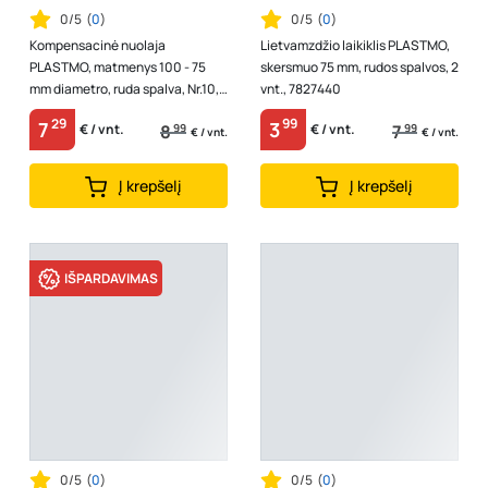
0/5
(
0
)
0/5
(
0
)
Kompensacinė nuolaja
Lietvamzdžio laikiklis PLASTMO,
PLASTMO, matmenys 100 - 75
skersmuo 75 mm, rudos spalvos, 2
mm diametro, ruda spalva, Nr.10,
vnt., 7827440
5122440
29
99
7
3
8
99
7
99
€ / vnt.
€ / vnt.
€ / vnt.
€ / vnt.
Į krepšelį
Į krepšelį
IŠPARDAVIMAS
0/5
(
0
)
0/5
(
0
)