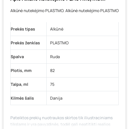
Veteranų g. 11, Visaginas
- 0 vienetų
Alkūnė nutekėjimo PLASTMO. Alkūnė nutekėjimo PLASTMO
Baravykų g. 1, Druskininkai
- 29 vienetai
Vilniaus g. 89D, Ukmergė
- 0 vienetų
Prekės tipas
K. Donelaičio g. 17, Rokiškis
Alkūnė
- 0 vienetų
Šaltupės g. 64, Zarasai
- 0 vienetų
Prekės ženklas
PLASTMO
Spalva
Ruda
Plotis, mm
82
Talpa, ml
75
Kilmės šalis
Danija
Pateiktos prekių nuotraukos skirtos tik iliustraciniams
tikslams ir yra pavyzdinės, todėl gali neatitikti realios