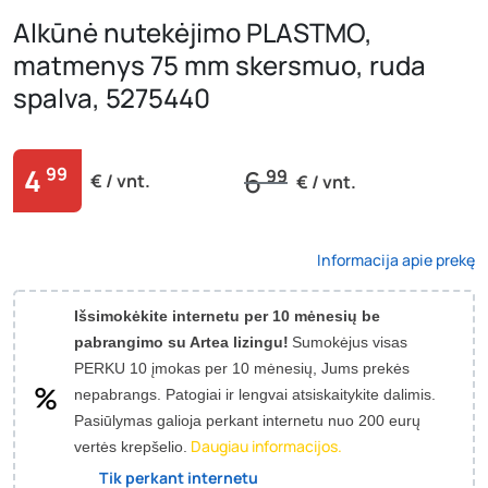
Alkūnė nutekėjimo PLASTMO,
matmenys 75 mm skersmuo, ruda
spalva, 5275440
4
99
6
99
€ / vnt.
€ / vnt.
Informacija apie prekę
Išsimokėkite internetu per 10 mėnesių be
pabrangimo su Artea lizingu!
Sumokėjus visas
PERKU 10 įmokas per 10 mėnesių, Jums prekės
nepabrangs.
Patogiai ir lengvai atsiskaitykite dalimis.
Pasiūlymas galioja perkant internetu nuo 200 eurų
Daugiau informacijos.
vertės krepšelio.
Tik perkant internetu