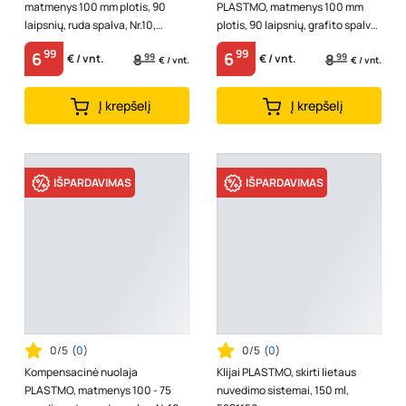
matmenys 100 mm plotis, 90
PLASTMO, matmenys 100 mm
laipsnių, ruda spalva, Nr.10,
plotis, 90 laipsnių, grafito spalva,
5169400
Nr.10, 5159200
99
99
6
6
8
99
8
99
€ / vnt.
€ / vnt.
€ / vnt.
€ / vnt.
Į krepšelį
Į krepšelį
IŠPARDAVIMAS
IŠPARDAVIMAS
0/5
(
0
)
0/5
(
0
)
Kompensacinė nuolaja
Klijai PLASTMO, skirti lietaus
PLASTMO, matmenys 100 - 75
nuvedimo sistemai, 150 ml,