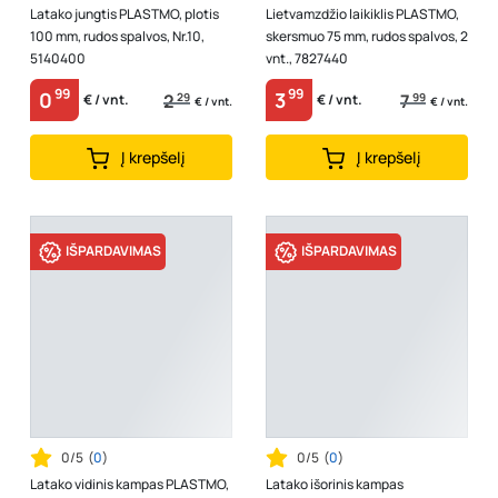
Latako jungtis PLASTMO, plotis
Lietvamzdžio laikiklis PLASTMO,
100 mm, rudos spalvos, Nr.10,
skersmuo 75 mm, rudos spalvos, 2
5140400
vnt., 7827440
99
99
0
3
2
29
7
99
€ / vnt.
€ / vnt.
€ / vnt.
€ / vnt.
Į krepšelį
Į krepšelį
IŠPARDAVIMAS
IŠPARDAVIMAS
0/5
(
0
)
0/5
(
0
)
Latako vidinis kampas PLASTMO,
Latako išorinis kampas