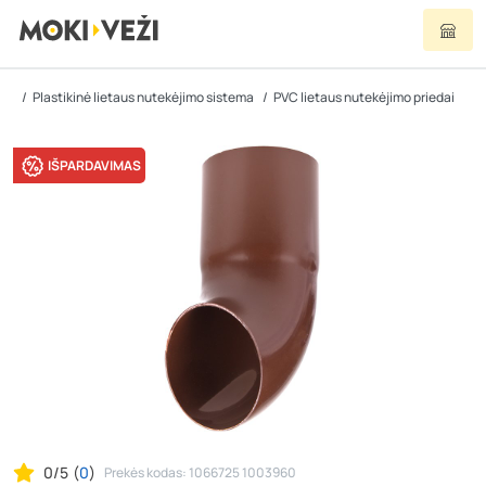
Plastikinė lietaus nutekėjimo sistema
PVC lietaus nutekėjimo priedai
IŠPARDAVIMAS
0/5
(
0
)
Prekės kodas: 1066725 1003960