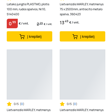
Latako jungtis PLASTMO, plotis
Lietvamzdis MARLEY, matmenys
100 mm, rudos spalvos, Nr.10,
75 x 2500mm, antracito metalo
5140400
spalva, 360423
49
13
99
€ / vnt.
0
2
29
€ / vnt.
€ / vnt.
Į krepšelį
Į krepšelį
0/5
(
0
)
0/5
(
0
)
Lietvamzdis MARLEY, matmenys
Lietvamzdis MARLEY, matmenys