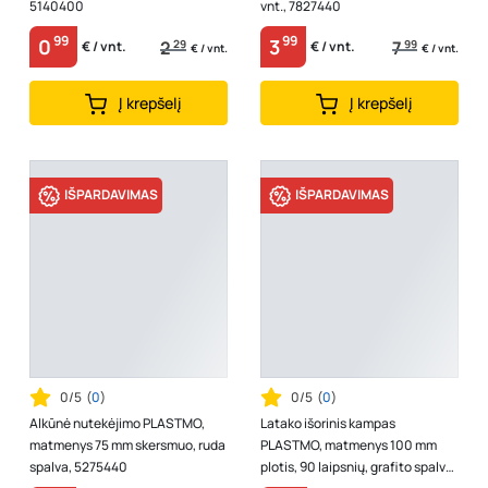
5140400
vnt., 7827440
99
99
0
3
2
29
7
99
€ / vnt.
€ / vnt.
€ / vnt.
€ / vnt.
Į krepšelį
Į krepšelį
IŠPARDAVIMAS
IŠPARDAVIMAS
0/5
(
0
)
0/5
(
0
)
Alkūnė nutekėjimo PLASTMO,
Latako išorinis kampas
matmenys 75 mm skersmuo, ruda
PLASTMO, matmenys 100 mm
spalva, 5275440
plotis, 90 laipsnių, grafito spalva,