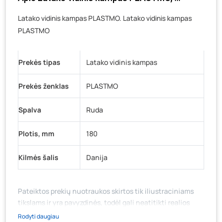
Veteranų g. 11, Visaginas
- 0 vienetų
Latako vidinis kampas PLASTMO. Latako vidinis kampas
Baravykų g. 1, Druskininkai
- 10 vienetų
PLASTMO
Vilniaus g. 89D, Ukmergė
- 0 vienetų
K. Donelaičio g. 17, Rokiškis
- 0 vienetų
Prekės tipas
Latako vidinis kampas
Šaltupės g. 64, Zarasai
- 0 vienetų
Prekės ženklas
PLASTMO
Spalva
Ruda
Plotis, mm
180
Kilmės šalis
Danija
Pateiktos prekių nuotraukos skirtos tik iliustraciniams
tikslams ir yra pavyzdinės, todėl gali neatitikti realios
prekių ir jų pakuotės išvaizdos, komplektacijos, spalvos ar
Rodyti daugiau