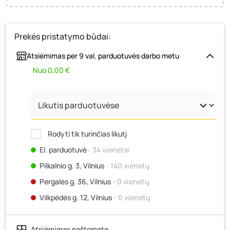
Prekės pristatymo būdai:
Atsiėmimas per 9 val. parduotuvės darbo metu
Nuo 0,00 €
Rodyti tik turinčias likutį
El. parduotuvė
‐ 34 vienetai
Pilkalnio g. 3, Vilnius
- 140 vienetų
Pergalės g. 36, Vilnius
- 0 vienetų
Vilkpėdės g. 12, Vilnius
- 0 vienetų
Ateities g. 15, Vilnius
- 0 vienetų
Atsiėmimas paštomate
Kauno r., Narsiečių k., Vytauto g. 183, Kaunas
- 0