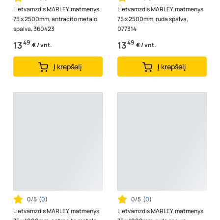
Lietvamzdis MARLEY, matmenys
Lietvamzdis MARLEY, matmenys
75 x 2500mm, antracito metalo
75 x 2500mm, ruda spalva,
spalva, 360423
077314
49
49
13
13
€ / vnt.
€ / vnt.
Į krepšelį
Į krepšelį
0/5
(
0
)
0/5
(
0
)
Lietvamzdis MARLEY, matmenys
Lietvamzdis MARLEY, matmenys