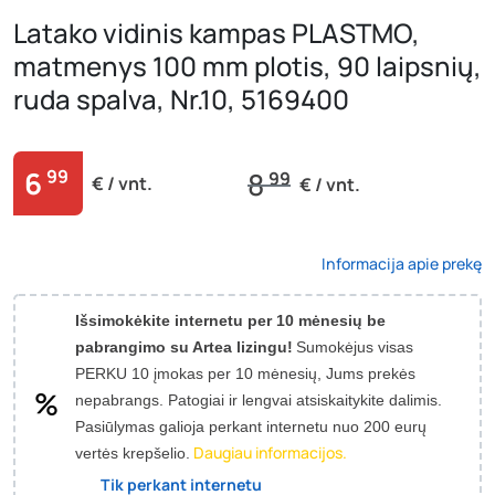
Latako vidinis kampas PLASTMO,
matmenys 100 mm plotis, 90 laipsnių,
ruda spalva, Nr.10, 5169400
6
99
8
99
€ / vnt.
€ / vnt.
Informacija apie prekę
Išsimokėkite internetu per 10 mėnesių be
pabrangimo su Artea lizingu!
Sumokėjus visas
PERKU 10 įmokas per 10 mėnesių, Jums prekės
nepabrangs.
Patogiai ir lengvai atsiskaitykite dalimis.
Pasiūlymas galioja perkant internetu nuo 200 eurų
Daugiau informacijos.
vertės krepšelio.
Tik perkant internetu