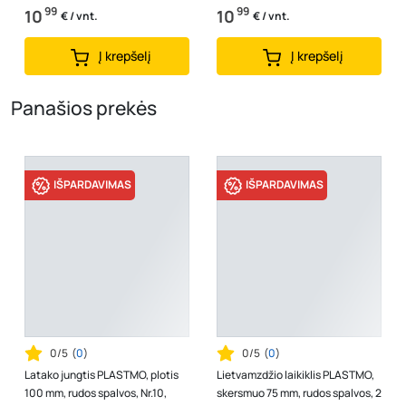
99
99
10
10
€ / vnt.
€ / vnt.
Į krepšelį
Į krepšelį
Panašios prekės
IŠPARDAVIMAS
IŠPARDAVIMAS
0/5
(
0
)
0/5
(
0
)
Latako jungtis PLASTMO, plotis
Lietvamzdžio laikiklis PLASTMO,
100 mm, rudos spalvos, Nr.10,
skersmuo 75 mm, rudos spalvos, 2