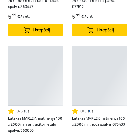
75 x 1000mm, antracito metalo
75 x 1000mm, ruda spalva,
spalva, 360447
077512
99
99
5
5
€ / vnt.
€ / vnt.
Į krepšelį
Į krepšelį
0/5
(
0
)
0/5
(
0
)
Latakas MARLEY , matmenys 100
Latakas MARLEY, matmenys 100
x 2000 mm, antracito metalo
x 2000 mm, ruda spalva, 075433
spalva, 360065