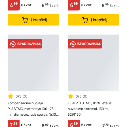
Nr.10, 5159200
99
99
4
6
6
99
8
99
€ / vnt.
€ / vnt.
€ / vnt.
€ / vnt.
Į krepšelį
Į krepšelį
IŠPARDAVIMAS
IŠPARDAVIMAS
0/5
(
0
)
0/5
(
0
)
Kompensacinė nuolaja
Klijai PLASTMO, skirti lietaus
PLASTMO, matmenys 100 - 75
nuvedimo sistemai, 150 ml,
mm diametro, ruda spalva, Nr.10,
5291150
5122440
29
59
7
6
8
99
7
79
€ / vnt.
€ / vnt.
€ / vnt.
€ / vnt.