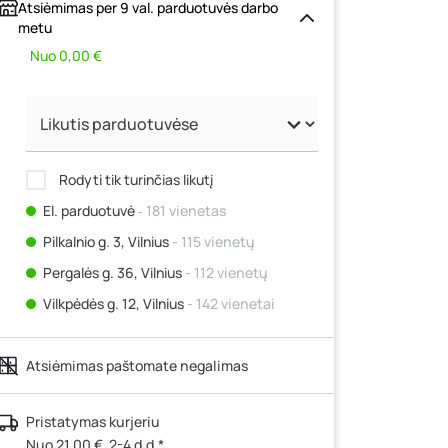
Atsiėmimas per 9 val. parduotuvės darbo
metu
Nuo 0,00 €
Rodyti tik turinčias likutį
El. parduotuvė
‐ 181 vienetas
Pilkalnio g. 3, Vilnius
- 115 vienetų
Pergalės g. 36, Vilnius
- 112 vienetų
Vilkpėdės g. 12, Vilnius
- 142 vienetai
Ateities g. 15, Vilnius
- 208 vienetai
Atsiėmimas paštomate negalimas
Kauno r., Narsiečių k., Vytauto g. 183,
Kaunas
- 219 vienetų
Šilutės pl. 83A, Klaipėda
- 145 vienetai
Pristatymas kurjeriu
Nuo 21,00 €, 2-4 d.d.*