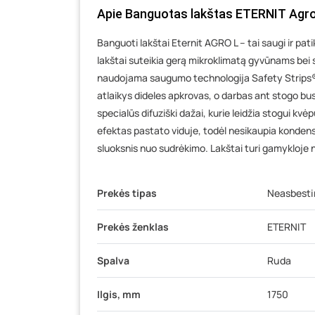
Apie Banguotas lakštas ETERNIT Agro
Banguoti lakštai Eternit AGRO L – tai saugi ir pa
lakštai suteikia gerą mikroklimatą gyvūnams bei 
naudojama saugumo technologija Safety Strips®. 
atlaikys dideles apkrovas, o darbas ant stogo 
specialūs difuziški dažai, kurie leidžia stogui k
efektas pastato viduje, todėl nesikaupia konden
sluoksnis nuo sudrėkimo. Lakštai turi gamykloje 
Prekės tipas
Neasbestin
Prekės ženklas
ETERNIT
Spalva
Ruda
Ilgis, mm
1750