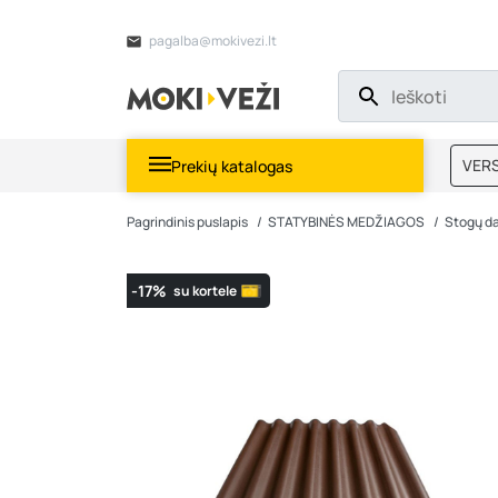
pagalba@mokivezi.lt
VERS
Prekių katalogas
MOKI
Pagrindinis puslapis
STATYBINĖS MEDŽIAGOS
Stogų d
-17%
su kortele