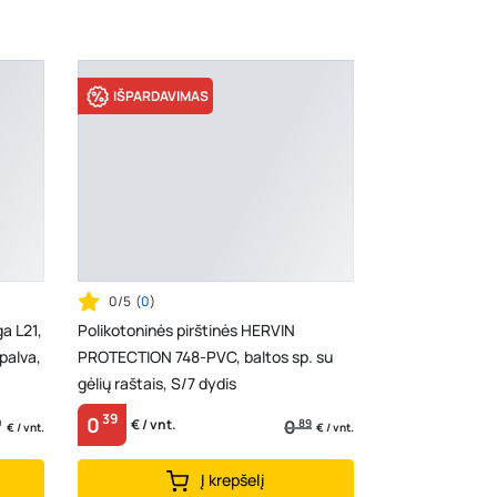
IŠPARDAVIMAS
0/5
(
0
)
a L21,
Polikotoninės pirštinės HERVIN
palva,
PROTECTION 748-PVC, baltos sp. su
gėlių raštais, S/7 dydis
39
0
0
0
89
€ / vnt.
€ / vnt.
€ / vnt.
Į krepšelį