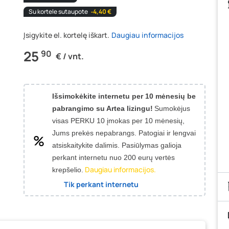
Su kortele sutaupote
‐4,40 €
Įsigykite el. kortelę iškart.
Daugiau informacijos
25
90
€ / vnt.
Išsimokėkite internetu per 10 mėnesių be
pabrangimo su Artea lizingu!
Sumokėjus
visas PERKU 10 įmokas per 10 mėnesių,
Jums prekės nepabrangs.
Patogiai ir lengvai
atsiskaitykite dalimis. Pasiūlymas galioja
perkant internetu nuo 200 eurų vertės
Daugiau informacijos.
krepšelio.
Tik perkant internetu