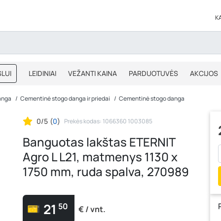
K
LUI
LEIDINIAI
VEŽANTI KAINA
PARDUOTUVĖS
AKCIJOS
BLOGAS
IŠPARDAVIMAS
anga
Cementinė stogo danga ir priedai
Cementinė stogo danga
0/5
(
0
)
Prekės kodas: 1066360 1003085
Banguotas lakštas ETERNIT
Agro L L21, matmenys 1130 x
1750 mm, ruda spalva, 270989
21
50
€ / vnt.