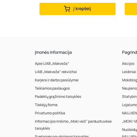
Į krepšelį
Įmonės informacija
Pagrind
Apie UAB „Makveža”
Akcijos
UAB „Makveža” rekvizitai
Leidiniai
Karjera ir darbo pasiūlymai
Mokiblo
Teikiamos paslaugos
Naujieno
Padėklų grąžinimo taisyklės
Statybin
Tiekėjų forma
Lojalum
Privatumo politika
NAUJIENA
Informacijos rinkimo „Moki veži“ parduotuvėse
„MOKI-VE
taisyklės
Nuolaidų
Svetainės naudojimosi taisyklės
NAUJIEM