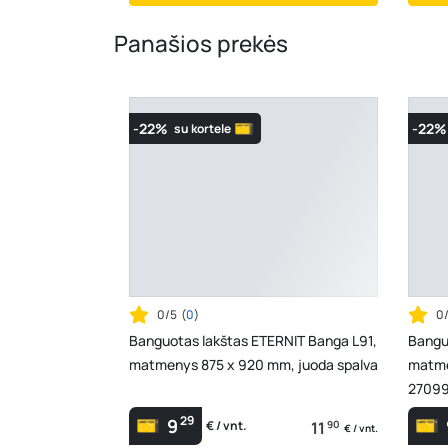
Panašios prekės
-22%
-22%
su kortele
0/5
(
0
)
0
Banguotas lakštas ETERNIT Banga L91,
Bangu
matmenys 875 x 920 mm, juoda spalva
matme
2709
29
9
11
90
€ / vnt.
€ / vnt.