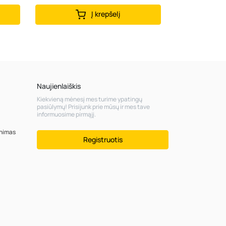
Į krepšelį
Naujienlaiškis
Kiekvieną mėnesį mes turime ypatingų
pasiūlymų! Prisijunk prie mūsų ir mes tave
informuosime pirmąjį.
inimas
Registruotis