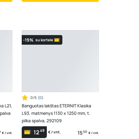
-19%
su kortele
0/5
(
0
)
a L21,
Banguotas lakštas ETERNIT Klasika
palva
L93, matmenys 1130 x 1250 mm, t.
pilka spalva, 292109
49
12
9
15
50
€ / vnt.
€ / vnt.
€ / vnt.