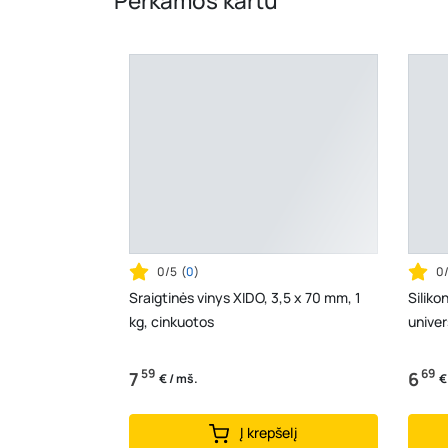
Perkamos kartu
0/5
(
0
)
0
Sraigtinės vinys XIDO, 3,5 x 70 mm, 1
Siliko
kg, cinkuotos
univer
59
69
7
6
€ / mš.
€
Į krepšelį