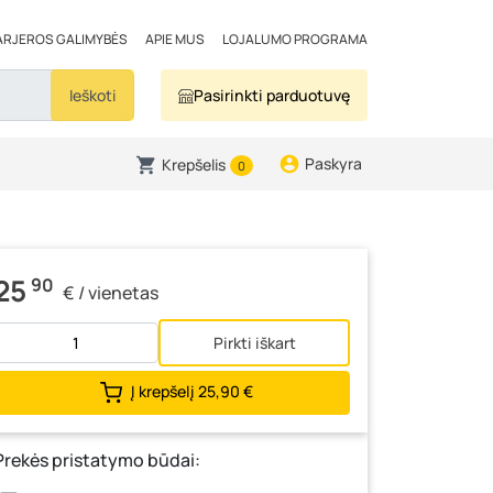
ARJEROS GALIMYBĖS
APIE MUS
LOJALUMO PROGRAMA
Ieškoti
Pasirinkti parduotuvę
Paskyra
Krepšelis
0
25
90
€ / vienetas
Pirkti iškart
Į krepšelį
25,90 €
Prekės pristatymo būdai: