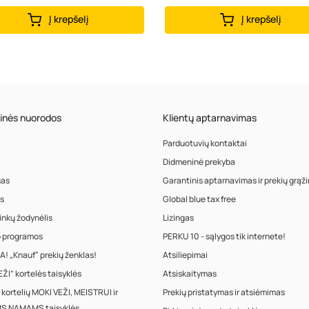
Į krepšelį
Į krepšelį
inės nuorodos
Klientų aptarnavimas
Parduotuvių kontaktai
Didmeninė prekyba
gas
Garantinis aptarnavimas ir prekių grąž
s
Global blue tax free
inkų žodynėlis
Lizingas
o programos
PERKU 10 - sąlygos tik internete!
! „Knauf“ prekių ženklas!
Atsiliepimai
ŽI” kortelės taisyklės
Atsiskaitymas
 kortelių MOKI VEŽI, MEISTRUI ir
Prekių pristatymas ir atsiėmimas
S NAMAMS taisyklės