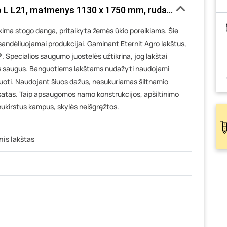
 L L21, matmenys 1130 x 1750 mm, ruda spalva, 27098
tikima stogo danga, pritaikyta žemės ūkio poreikiams. Šie
sandėliuojamai produkcijai. Gaminant Eternit Agro lakštus,
Specialios saugumo juostelės užtikrina, jog lakštai
bus saugus. Banguotiems lakštams nudažyti naudojami
vėpuoti. Naudojant šiuos dažus, nesukuriamas šiltnamio
satas. Taip apsaugomos namo konstrukcijos, apšiltinimo
nukirstus kampus, skylės neišgręžtos.
is lakštas