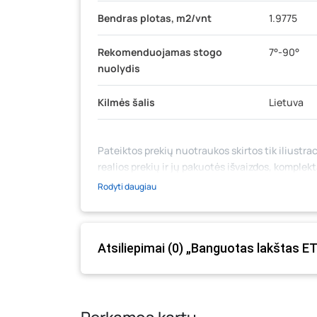
Bendras plotas, m2/vnt
1.9775
Rekomenduojamas stogo
7°-90°
nuolydis
Kilmės šalis
Lietuva
Pateiktos prekių nuotraukos skirtos tik iliustrac
realios prekių ir jų pakuotės išvaizdos, komplek
medžiaga su aprašymu) yra bendrinio pobūdžio,
Rodyti daugiau
likutis ar kainos internetinėje parduotuvėje bei
prašome vadovautis ta kaina, kuri galioja pirki
Atsiliepimai (0) „Banguotas lakštas 