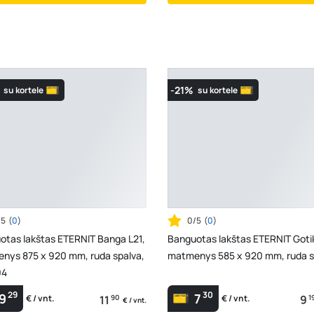
-21%
su kortele
su kortele
/5
(
0
)
0/5
(
0
)
otas lakštas ETERNIT Banga L21,
Banguotas lakštas ETERNIT Gotik
nys 875 x 920 mm, ruda spalva,
matmenys 585 x 920 mm, ruda s
94
29
30
9
7
11
90
9
1
€ / vnt.
€ / vnt.
€ / vnt.