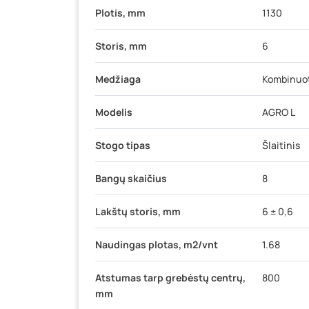
Plotis, mm
1130
Storis, mm
6
Medžiaga
Kombinuot
Modelis
AGRO L
Stogo tipas
Šlaitinis
Bangų skaičius
8
Lakštų storis, mm
6 ± 0,6
Naudingas plotas, m2/vnt
1.68
Atstumas tarp grebėstų centrų,
800
mm