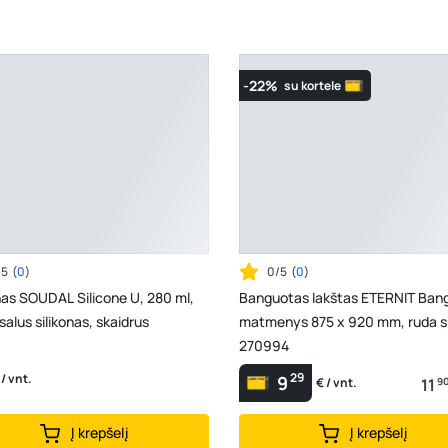
-22%
su kortele
/5
(
0
)
0/5
(
0
)
nas SOUDAL Silicone U, 280 ml,
Banguotas lakštas ETERNIT Bang
salus silikonas, skaidrus
matmenys 875 x 920 mm, ruda s
270994
29
 / vnt.
9
11
9
€ / vnt.
Į krepšelį
Į krepšelį