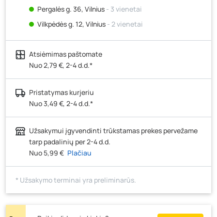
Pergalės g. 36, Vilnius
- 3 vienetai
Vilkpėdės g. 12, Vilnius
- 2 vienetai
Ateities g. 15, Vilnius
- 3 vienetai
Atsiėmimas paštomate
Kauno r., Narsiečių k., Vytauto g. 183, Kaunas
- 2
vienetai
Nuo 2,79 €, 2-4 d.d.*
Šilutės pl. 83A, Klaipėda
- 2 vienetai
Pristatymas kurjeriu
Pramonės g. 7, Šiauliai
- 3 vienetai
Nuo 3,49 €, 2-4 d.d.*
Klaipėdos g. 170R, Panevėžys
- 1 vienetas
Santaikos g. 26B, Alytus
- 1 vienetas
Užsakymui įgyvendinti trūkstamas prekes pervežame
J. Basanavičiaus g. 6, Utena
- 4 vienetai
tarp padalinių per 2-4 d.d.
Nuo 5,99 €
Plačiau
Novočėbės k. 3, Kėdainiai
- 2 vienetai
Kauno g. 160, Marijampolė
- 2 vienetai
* Užsakymo terminai yra preliminarūs.
Skuodo g. 41, Mažeikiai
- 1 vienetas
Tiekimo g. 4, Biržai
- 0 vienetų
Žemaičių g. 2, Raseiniai
- 0 vienetų