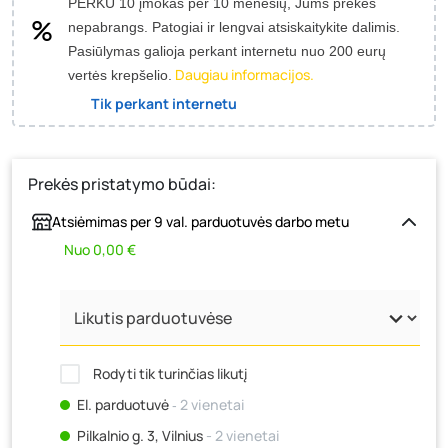
PERKU 10 įmokas per 10 mėnesių, Jums prekės
nepabrangs.
Patogiai ir lengvai atsiskaitykite dalimis.
Pasiūlymas galioja perkant internetu nuo 200 eurų
Daugiau informacijos.
vertės krepšelio.
Tik perkant internetu
Prekės pristatymo būdai:
Atsiėmimas per 9 val. parduotuvės darbo metu
Nuo 0,00 €
Rodyti tik turinčias likutį
El. parduotuvė
‐ 2 vienetai
Pilkalnio g. 3, Vilnius
- 2 vienetai