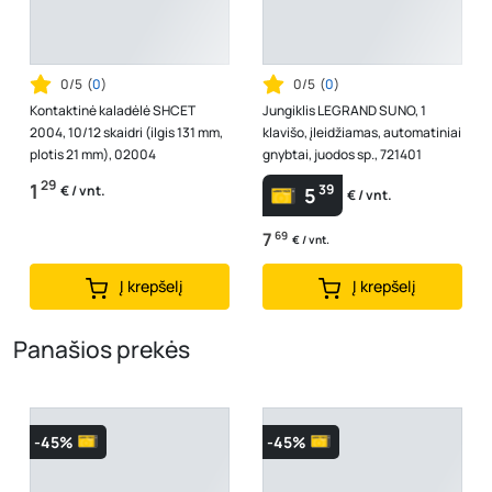
0/5
(
0
)
0/5
(
0
)
Kontaktinė kaladėlė SHCET
Jungiklis LEGRAND SUNO, 1
2004, 10/12 skaidri (ilgis 131 mm,
klavišo, įleidžiamas, automatiniai
plotis 21 mm), 02004
gnybtai, juodos sp., 721401
29
1
39
€ / vnt.
5
€ / vnt.
7
69
€ / vnt.
Į krepšelį
Į krepšelį
Panašios prekės
-45%
-45%