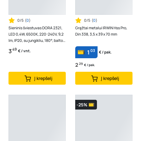
0/5
(
0
)
0/5
(
0
)
Sieninis šviestuvas DORA 2321,
Grąžtai metalui IRWIN Hss Pro,
LED 0,4W, 6500K, 220-240V, 9,2
Din 338, 3,5 x 39 x 70 mm
lm, IP20, su jungikliu, 180°, baltos
sp., 107 x 35 x 60 mm
49
3
03
€ / vnt.
1
€ / pak.
2
29
€ / pak.
Į krepšelį
Į krepšelį
-25%