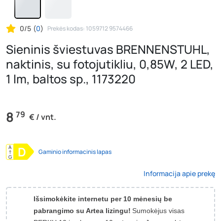
0/5
(
0
)
Prekės kodas: 1059712 9574466
Sieninis šviestuvas BRENNENSTUHL,
naktinis, su fotojutikliu, 0,85W, 2 LED,
1 lm, baltos sp., 1173220
8
79
€ / vnt.
A
D
Gaminio informacinis lapas
↑
G
Informacija apie prekę
Išsimokėkite internetu per 10 mėnesių be
pabrangimo su Artea lizingu!
Sumokėjus visas