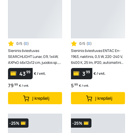
0/5
(
0
)
0/5
(
0
)
Sieninis šviestuvas
Sieninis šviestuvas ENTAC En-
SEARCHLIGHT Lunar, G9, 1x4W,
1963, naktinis, 0,5 W, 220-240 V,
AXPxG 46x12x12 cm, juodos sp.,
6400 K, 25 lm, IP20, automatinis
61220BK
įsijungimas temstant, ba...
99
99
43
3
€ / vnt.
€ / vnt.
79
99
5
99
€ / vnt.
€ / vnt.
Į krepšelį
Į krepšelį
-25%
-25%