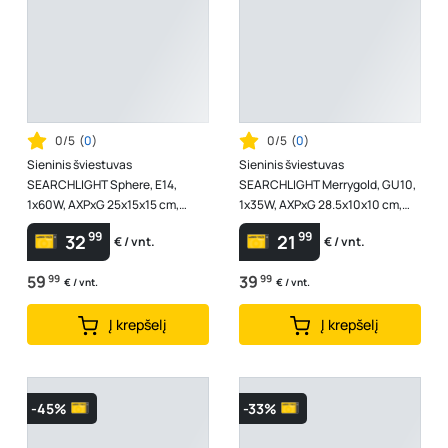
0/5
(
0
)
0/5
(
0
)
Sieninis šviestuvas
Sieninis šviestuvas
SEARCHLIGHT Sphere, E14,
SEARCHLIGHT Merrygold, GU10,
1x60W, AXPxG 25x15x15 cm,
1x35W, AXPxG 28.5x10x10 cm,
antikinio žalvario sp., 7091AB
aukso sp., 82122-1BK
99
99
32
21
€ / vnt.
€ / vnt.
59
99
39
99
€ / vnt.
€ / vnt.
Į krepšelį
Į krepšelį
-45%
-33%