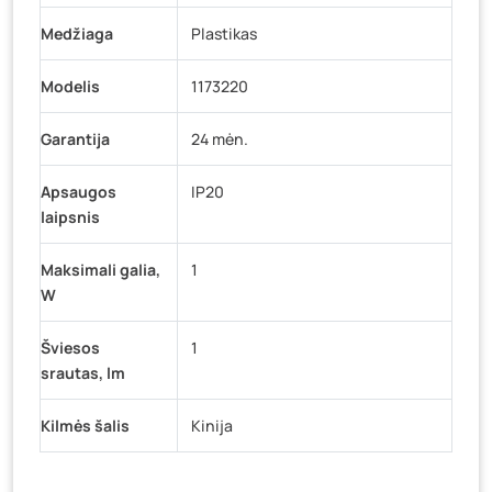
Medžiaga
Plastikas
Modelis
1173220
Garantija
24 mėn.
Apsaugos
IP20
laipsnis
Maksimali galia,
1
W
Šviesos
1
srautas, lm
Kilmės šalis
Kinija