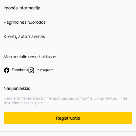
Įmonės informacija
Pagrindinės nuorodos
Klientų aptarnavimas
Mes socialiniuose tinkluose
Facebook
Instagram
Naujienlaiškis
Kiekvieną mėnesį mes turime ypatingų pasiūlymų! Prisijunk prie mūsų ir mes
tave informuosime pirmąjį.
Registruotis