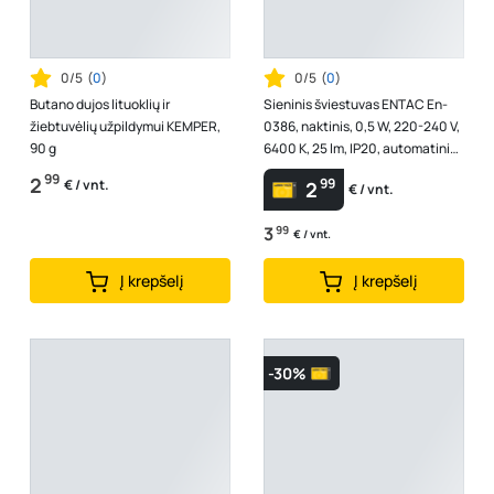
0/5
(
0
)
0/5
(
0
)
Butano dujos lituoklių ir
Sieninis šviestuvas ENTAC En-
žiebtuvėlių užpildymui KEMPER,
0386, naktinis, 0,5 W, 220-240 V,
90 g
6400 K, 25 lm, IP20, automatinis
įsijungimas temstant, ap...
99
2
99
€ / vnt.
2
€ / vnt.
3
99
€ / vnt.
Į krepšelį
Į krepšelį
-30%