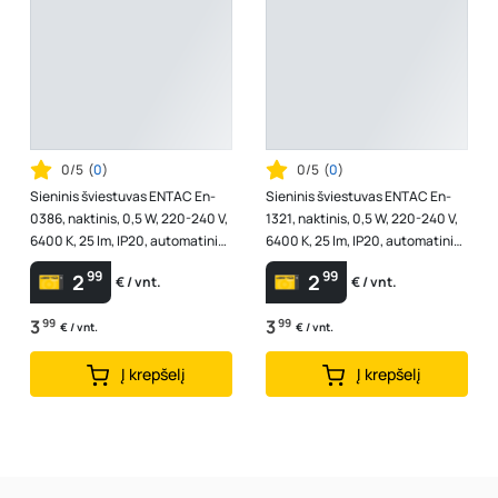
0/5
(
0
)
0/5
(
0
)
Sieninis šviestuvas ENTAC En-
Sieninis šviestuvas ENTAC En-
0386, naktinis, 0,5 W, 220-240 V,
1321, naktinis, 0,5 W, 220-240 V,
6400 K, 25 lm, IP20, automatinis
6400 K, 25 lm, IP20, automatinis
įsijungimas temstant, ap...
įsijungimas temstant, kv...
99
99
2
2
€ / vnt.
€ / vnt.
3
99
3
99
€ / vnt.
€ / vnt.
Į krepšelį
Į krepšelį