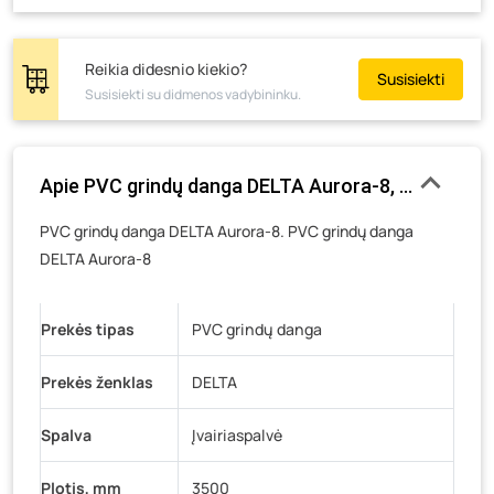
Skuodo g. 41, Mažeikiai
- 0 pakuočių
Tiekimo g. 4, Biržai
- 0 pakuočių
Reikia didesnio kiekio?
Susisiekti
Žemaičių g. 2, Raseiniai
- 0 pakuočių
Susisiekti su didmenos vadybininku.
Pramonės g. 6E, Šilutė
- 0 pakuočių
Gedimino g. 54, Tauragė
- 0 pakuočių
Apie PVC grindų danga DELTA Aurora-8, 3,5 m pločio
Luokės g. 82, Telšiai
- 0 pakuočių
Veteranų g. 11, Visaginas
- 19 pakuočių
PVC grindų danga DELTA Aurora-8. PVC grindų danga
DELTA Aurora-8
Baravykų g. 1, Druskininkai
- 0 pakuočių
Vilniaus g. 89D, Ukmergė
- 0 pakuočių
K. Donelaičio g. 17, Rokiškis
- 0 pakuočių
Prekės tipas
PVC grindų danga
Šaltupės g. 64, Zarasai
- 0 pakuočių
Prekės ženklas
DELTA
Spalva
Įvairiaspalvė
Plotis, mm
3500