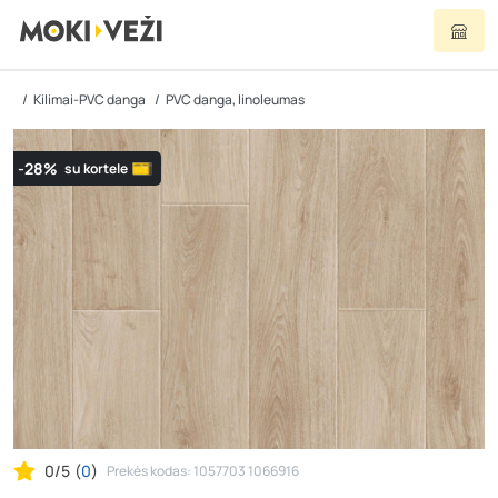
Kilimai-PVC danga
PVC danga, linoleumas
-28%
su kortele
0/5
(
0
)
Prekės kodas: 1057703 1066916