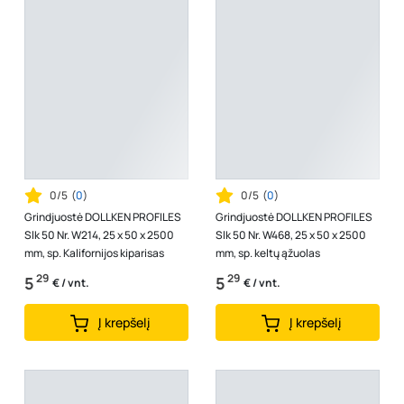
0/5
(
0
)
0/5
(
0
)
Grindjuostė DOLLKEN PROFILES
Grindjuostė DOLLKEN PROFILES
Slk 50 Nr. W214, 25 x 50 x 2500
Slk 50 Nr. W468, 25 x 50 x 2500
mm, sp. Kalifornijos kiparisas
mm, sp. keltų ąžuolas
29
29
5
5
€ / vnt.
€ / vnt.
Į krepšelį
Į krepšelį