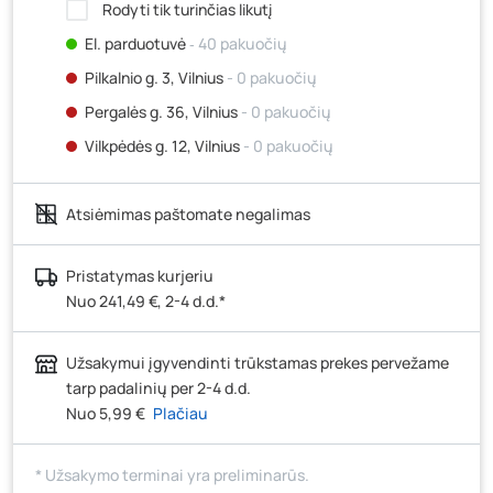
Rodyti tik turinčias likutį
El. parduotuvė
‐ 40 pakuočių
Pilkalnio g. 3, Vilnius
- 0 pakuočių
Pergalės g. 36, Vilnius
- 0 pakuočių
Vilkpėdės g. 12, Vilnius
- 0 pakuočių
Ateities g. 15, Vilnius
- 0 pakuočių
Atsiėmimas paštomate negalimas
Kauno r., Narsiečių k., Vytauto g. 183, Kaunas
- 0
pakuočių
Šilutės pl. 83A, Klaipėda
- 0 pakuočių
Pristatymas kurjeriu
Nuo 241,49 €, 2-4 d.d.*
Pramonės g. 7, Šiauliai
- 105 pakuotės
Klaipėdos g. 170R, Panevėžys
- 0 pakuočių
Užsakymui įgyvendinti trūkstamas prekes pervežame
Santaikos g. 26B, Alytus
- 0 pakuočių
tarp padalinių per 2-4 d.d.
J. Basanavičiaus g. 6, Utena
- 105 pakuotės
Nuo 5,99 €
Plačiau
Novočėbės k. 3, Kėdainiai
- 40 pakuočių
* Užsakymo terminai yra preliminarūs.
Kauno g. 160, Marijampolė
- 6 pakuotės