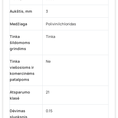
Aukštis, mm
3
Medžiaga
Polivinilchloridas
Tinka
Tinka
šildomoms
grindims
Tinka
Ne
viešosioms ir
komercinėms
patalpoms
Atsparumo
21
klasė
Dėvimas
0.15
sluoksnis