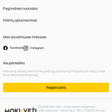
Pagrindinės nuorodos
Klientų aptarnavimas
Mes socialiniuose tinkluose
Facebook
Instagram
Naujienlaiškis
Kiekvieną mėnesį mes turime ypatingų pasiūlymų! Prisijunk prie mūsų ir mes
tave informuosime pirmąjį.
Registruotis
2026 © Moki Veži – Visos teisės saugomos.
UAB „Makveža“. Vakarinė g. 105, LT-06275 Vilnius,