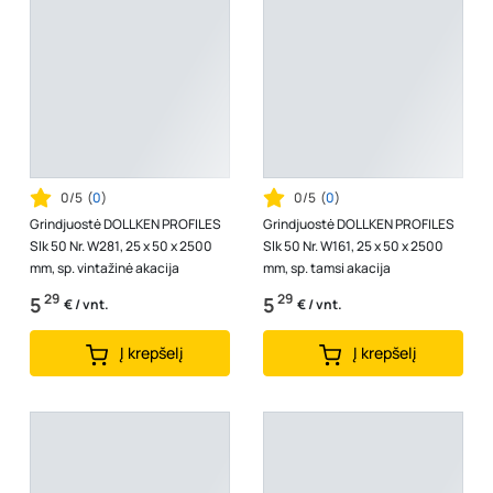
0/5
(
0
)
0/5
(
0
)
Grindjuostė DOLLKEN PROFILES
Grindjuostė DOLLKEN PROFILES
Slk 50 Nr. W281, 25 x 50 x 2500
Slk 50 Nr. W161, 25 x 50 x 2500
mm, sp. vintažinė akacija
mm, sp. tamsi akacija
29
29
5
5
€ / vnt.
€ / vnt.
Į krepšelį
Į krepšelį