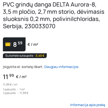
PVC grindų danga DELTA Aurora-8,
3,5 m pločio, 2,7 mm storio, dėvimasis
sluoksnis 0,2 mm, polivinilchloridas,
Serbija, 230033070
8
59
€ / m²
Su kortele sutaupote
‐3,40 €
Įsigykite el. kortelę iškart.
Daugiau informacijos
11
99
€ / m²
11,99 € /
m²
1
pakuotė
‐
1 m²
1
pakuotė
‐
11,99 €
Informacija apie prekę