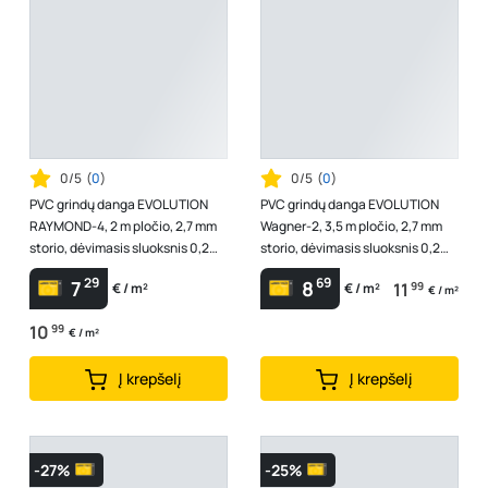
0/5
(
0
)
0/5
(
0
)
PVC grindų danga EVOLUTION
PVC grindų danga EVOLUTION
RAYMOND-4, 2 m pločio, 2,7 mm
Wagner-2, 3,5 m pločio, 2,7 mm
storio, dėvimasis sluoksnis 0,2
storio, dėvimasis sluoksnis 0,2
mm, polivinilchloridas, kilmės ...
mm, polivinilchloridas, Serbij...
29
69
7
8
11
99
€ / m²
€ / m²
€ / m²
10
99
€ / m²
Į krepšelį
Į krepšelį
-27%
-25%