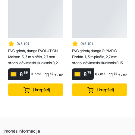
0/5
(
0
)
0/5
(
0
)
PVC grindų danga EVOLUTION
PVC grindų danga OLYMPIC
Maison-5, 3 m pločio, 2,7 mm
Florida-1, 3 m pločio, 2,7 mm
storio, dėvimasis sluoksnis 0,2
storio, dėvimasis sluoksnis 0,15
mm, polivinilchloridas, Serbija
mm, svoris 1700 g/m2, polivinilc...
69
79
8
8
11
49
11
59
€ / m²
€ / m²
€ / m²
€ / m²
Į krepšelį
Į krepšelį
Įmonės informacija