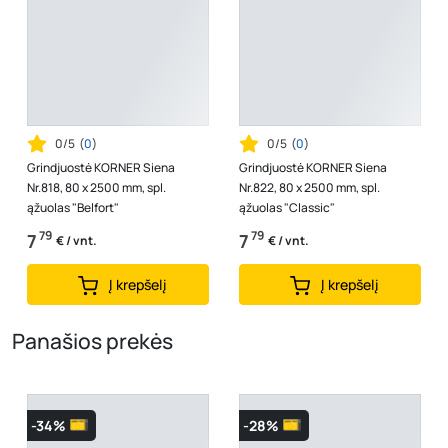
0/5
(
0
)
0/5
(
0
)
Grindjuostė KORNER Siena
Grindjuostė KORNER Siena
Nr.818, 80 x 2500 mm, spl.
Nr.822, 80 x 2500 mm, spl.
ąžuolas "Belfort"
ąžuolas "Classic"
79
79
7
7
€ / vnt.
€ / vnt.
Į krepšelį
Į krepšelį
Panašios prekės
-34%
-28%