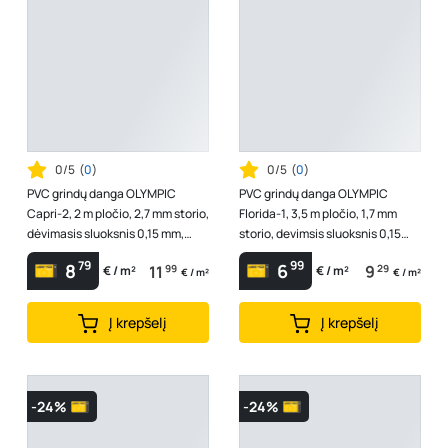
0/5
(
0
)
0/5
(
0
)
PVC grindų danga OLYMPIC
PVC grindų danga OLYMPIC
Capri-2, 2 m pločio, 2,7 mm storio,
Florida-1, 3,5 m pločio, 1,7 mm
dėvimasis sluoksnis 0,15 mm,
storio, devimsis sluoksnis 0,15
svoris 1700 g/m2, polivinilchl...
mm, heterogenas, 230187033,
79
99
8
6
11
99
9
29
€ / m²
€ / m²
Ser...
€ / m²
€ / m²
Į krepšelį
Į krepšelį
-24%
-24%