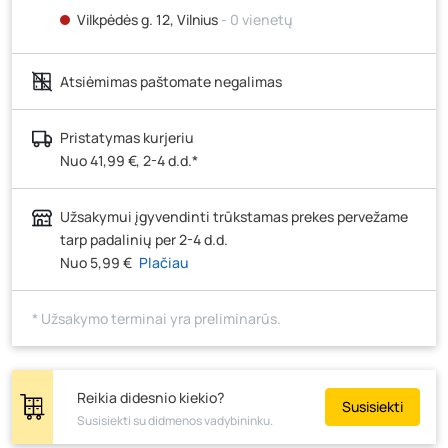
Vilkpėdės g. 12, Vilnius
- 0 vienetų
Ateities g. 15, Vilnius
- 0 vienetų
Atsiėmimas paštomate negalimas
Kauno r., Narsiečių k., Vytauto g. 183, Kaunas
- 1
vienetas
Šilutės pl. 83A, Klaipėda
- 0 vienetų
Pristatymas kurjeriu
Nuo 41,99 €, 2-4 d.d.*
Pramonės g. 7, Šiauliai
- 1 vienetas
Klaipėdos g. 170R, Panevėžys
- 1 vienetas
Užsakymui įgyvendinti trūkstamas prekes pervežame
Santaikos g. 26B, Alytus
- 0 vienetų
tarp padalinių per 2-4 d.d.
J. Basanavičiaus g. 6, Utena
- 1 vienetas
Nuo 5,99 €
Plačiau
Novočėbės k. 3, Kėdainiai
- 0 vienetų
* Užsakymo terminai yra preliminarūs.
Kauno g. 160, Marijampolė
- 0 vienetų
Skuodo g. 41, Mažeikiai
- 0 vienetų
Tiekimo g. 4, Biržai
- 0 vienetų
Reikia didesnio kiekio?
Susisiekti
Žemaičių g. 2, Raseiniai
- 0 vienetų
Susisiekti su didmenos vadybininku.
Pramonės g. 6E, Šilutė
- 0 vienetų