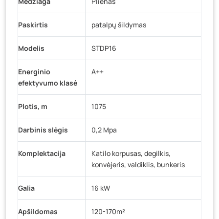
Medžiaga
Plienas
Paskirtis
patalpų šildymas
Modelis
STDP16
Energinio
A++
efektyvumo klasė
Plotis, m
1075
Darbinis slėgis
0,2 Mpa
Komplektacija
Katilo korpusas, degilkis,
konvėjeris, valdiklis, bunkeris
Galia
16 kW
Apšildomas
120-170m²