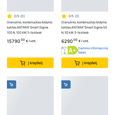
0/5
(
0
)
0/5
(
0
)
Granulinis, kombinuotas šildymo
Granulinis, kombinuotas šildymo
katilas ANTARA"Smart Sigma
katilas ANTARA"Smart Sigma 50
100 N, 100 kW, 5-ta klasė
N, 50 kW, 5-ta klasė
00
00
15790
6290
€ / vnt.
€ / vnt.
A+++
A+
Gaminio informacinis
↑
lapas
D
Į krepšelį
Į krepšelį