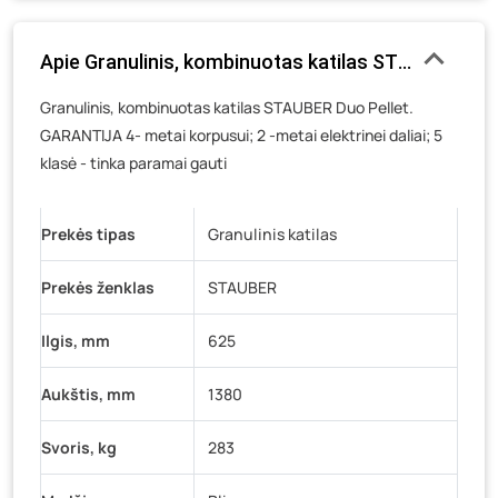
Gedimino g. 54, Tauragė
- 0 vienetų
Apie Granulinis, kombinuotas katilas STAUBER Duo 
Luokės g. 82, Telšiai
- 1 vienetas
Veteranų g. 11, Visaginas
- 0 vienetų
Granulinis, kombinuotas katilas STAUBER Duo Pellet.
GARANTIJA 4- metai korpusui; 2 -metai elektrinei daliai; 5
Baravykų g. 1, Druskininkai
- 0 vienetų
klasė - tinka paramai gauti
Vilniaus g. 89D, Ukmergė
- 0 vienetų
K. Donelaičio g. 17, Rokiškis
- 0 vienetų
Prekės tipas
Granulinis katilas
Šaltupės g. 64, Zarasai
- 0 vienetų
Prekės ženklas
STAUBER
Ilgis, mm
625
Aukštis, mm
1380
Svoris, kg
283