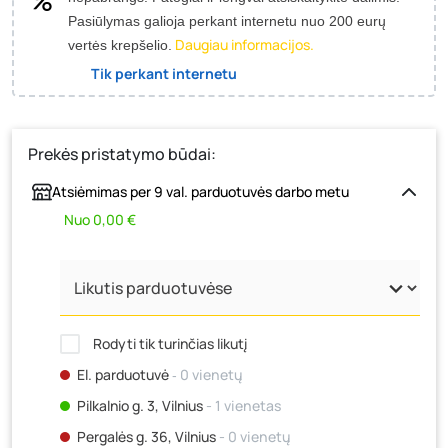
Pasiūlymas galioja perkant internetu nuo 200 eurų
Daugiau informacijos.
vertės krepšelio.
Tik perkant internetu
Prekės pristatymo būdai:
Atsiėmimas per 9 val. parduotuvės darbo metu
Nuo 0,00 €
Rodyti tik turinčias likutį
El. parduotuvė
‐ 0 vienetų
Pilkalnio g. 3, Vilnius
- 1 vienetas
Pergalės g. 36, Vilnius
- 0 vienetų