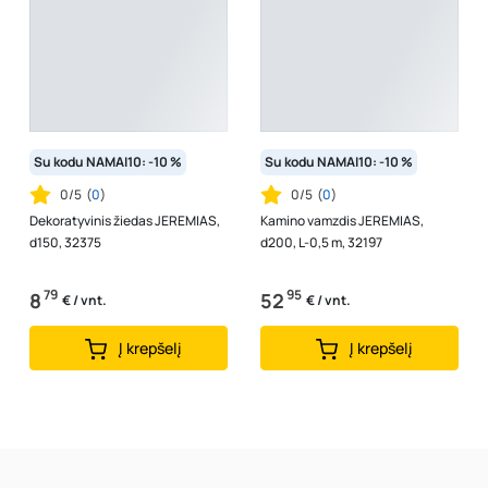
Su kodu NAMAI10: -10 %
Su kodu NAMAI10: -10 %
0/5
(
0
)
0/5
(
0
)
Dekoratyvinis žiedas JEREMIAS,
Kamino vamzdis JEREMIAS,
d150, 32375
d200, L-0,5 m, 32197
79
95
8
52
€ / vnt.
€ / vnt.
Į krepšelį
Į krepšelį