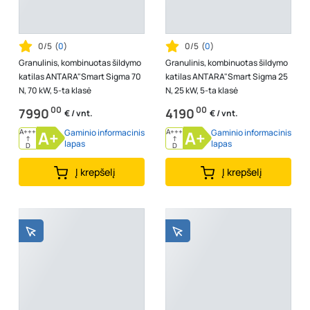
0/5
(
0
)
0/5
(
0
)
Granulinis, kombinuotas šildymo
Granulinis, kombinuotas šildymo
katilas ANTARA"Smart Sigma 70
katilas ANTARA"Smart Sigma 25
N, 70 kW, 5-ta klasė
N, 25 kW, 5-ta klasė
00
00
7990
4190
€ / vnt.
€ / vnt.
A+++
A+
Gaminio informacinis
A+++
A+
Gaminio informacinis
↑
↑
lapas
lapas
D
D
Į krepšelį
Į krepšelį