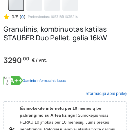
0/5
(
0
)
Prekės kodas: 1053189 1035214
Granulinis, kombinuotas katilas
STAUBER Duo Pellet, galia 16kW
3290
00
€ / vnt.
A+++
A++
Gaminio informacinis lapas
↑
D
Informacija apie prekę
Išsimokėkite internetu per 10 mėnesių be
pabrangimo su Artea lizingu!
Sumokėjus visas
PERKU 10 įmokas per 10 mėnesių, Jums prekės
nepabrangs.
Patogiai ir lengvai atsiskaitykite dalimis.