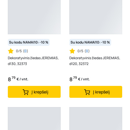
Su kodu NAMAI10: -10 %
Su kodu NAMAI10: -10 %
0/5
(
0
)
0/5
(
0
)
Dekoratyvinis žiedas JEREMIAS,
Dekoratyvinis žiedas JEREMIAS,
d130, 32373
d120, 32372
79
79
8
8
€ / vnt.
€ / vnt.
Į krepšelį
Į krepšelį