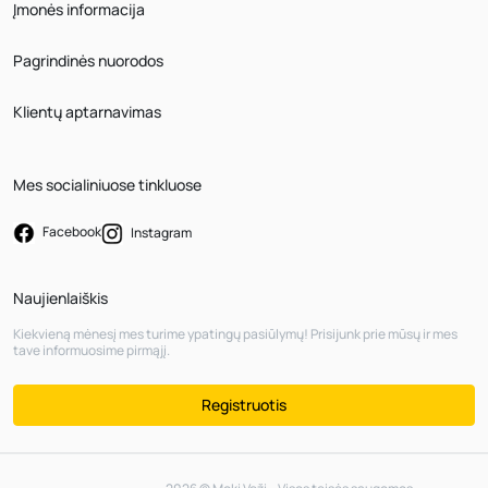
Įmonės informacija
Pagrindinės nuorodos
Klientų aptarnavimas
Mes socialiniuose tinkluose
Facebook
Instagram
Naujienlaiškis
Kiekvieną mėnesį mes turime ypatingų pasiūlymų! Prisijunk prie mūsų ir mes
tave informuosime pirmąjį.
Registruotis