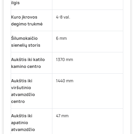
ilgis
Kuro įkrovos
4-8 val.
degimo trukmė
Šilumokaičio
6 mm
sienelių storis
Aukštis iki katilo
1370 mm
kamino centro
Aukštis iki
1440 mm
viršutinio
atvamzdžio
centro
Aukštis iki
47 mm
apatinio
atvamzdžio