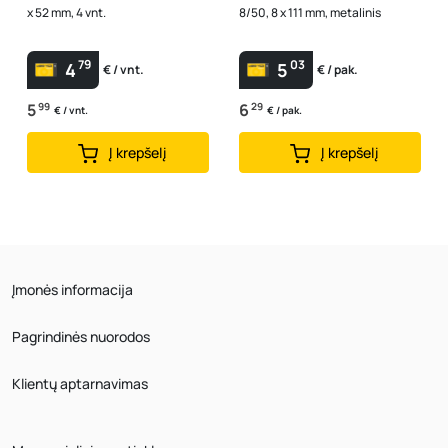
x 52 mm, 4 vnt.
8/50, 8 x 111 mm, metalinis
79
03
4
5
€ / vnt.
€ / pak.
5
99
6
29
€ / vnt.
€ / pak.
Į krepšelį
Į krepšelį
Įmonės informacija
Pagrindinės nuorodos
Klientų aptarnavimas