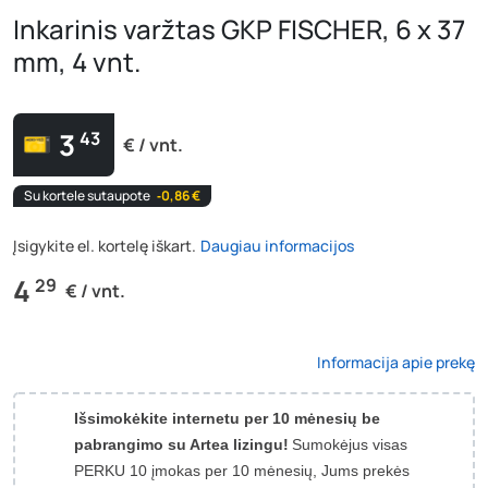
Inkarinis varžtas GKP FISCHER, 6 x 37
mm, 4 vnt.
3
43
€ / vnt.
Su kortele sutaupote
‐0,86 €
Įsigykite el. kortelę iškart.
Daugiau informacijos
4
29
€ / vnt.
Informacija apie prekę
Išsimokėkite internetu per 10 mėnesių be
pabrangimo su Artea lizingu!
Sumokėjus visas
PERKU 10 įmokas per 10 mėnesių, Jums prekės