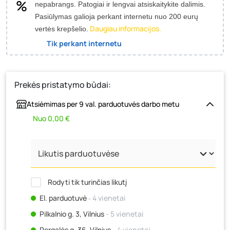
nepabrangs.
Patogiai ir lengvai atsiskaitykite dalimis.
Pasiūlymas galioja perkant internetu nuo 200 eurų
Daugiau informacijos.
vertės krepšelio.
Tik perkant internetu
Prekės pristatymo būdai:
Atsiėmimas per 9 val. parduotuvės darbo metu
Nuo 0,00 €
Rodyti tik turinčias likutį
El. parduotuvė
‐ 4 vienetai
Pilkalnio g. 3, Vilnius
- 5 vienetai
Pergalės g. 36, Vilnius
- 4 vienetai