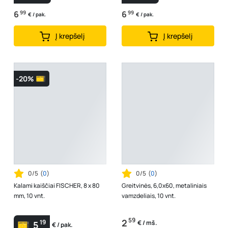
6
99
6
99
€ / pak.
€ / pak.
Į krepšelį
Į krepšelį
-20%
0/5
(
0
)
0/5
(
0
)
Kalami kaiščiai FISCHER, 8 x 80
Greitvinės, 6,0x60, metaliniais
mm, 10 vnt.
vamzdeliais, 10 vnt.
59
2
19
€ / mš.
5
€ / pak.