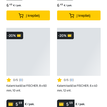
6
49
6
49
€ / pak.
€ / pak.
Į krepšelį
Į krepšelį
-20%
-20%
0/5
(
0
)
0/5
(
0
)
Kalami kaiščiai FISCHER, 8 x 60
Kalami kaiščiai FISCHER, 6 x 40
mm, 10 vnt.
mm, 12 vnt.
59
59
5
5
€ / pak.
€ / pak.