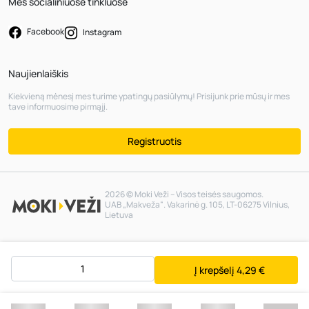
Mes socialiniuose tinkluose
Facebook
Instagram
Naujienlaiškis
Kiekvieną mėnesį mes turime ypatingų pasiūlymų! Prisijunk prie mūsų ir mes
tave informuosime pirmąjį.
Registruotis
2026 © Moki Veži – Visos teisės saugomos.
UAB „Makveža“. Vakarinė g. 105, LT-06275 Vilnius,
Lietuva
Į krepšelį
4,29 €