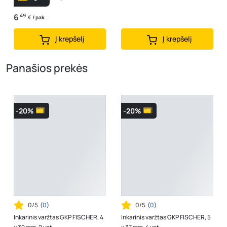
6
49
€ / pak.
Į krepšelį
Į krepšelį
Panašios prekės
-20%
-20%
0/5
(
0
)
0/5
(
0
)
Inkarinis varžtas GKP FISCHER, 4
Inkarinis varžtas GKP FISCHER, 5