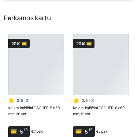
kaina, kuri galioja pirkimo metu.
Perkamos kartu
-20%
-20%
0/5
(
0
)
0/5
(
0
)
Kalami kaiščiai FISCHER, 5 x 50
Kalami kaiščiai FISCHER, 6 x 60
mm, 20 vnt.
mm, 15 vnt.
19
19
5
5
€ / pak.
€ / pak.