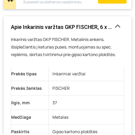
Susisiekti su didmenos vadybininku.
Pramonės g. 6E, Šilutė
- 0 vienetų
Gedimino g. 54, Tauragė
- 0 vienetų
Luokės g. 82, Telšiai
- 0 vienetų
Apie Inkarinis varžtas GKP FISCHER, 6 x 37 mm, 4 v
Veteranų g. 11, Visaginas
- 0 vienetų
Inkarinis varžtas GKP FISCHER. Metalinis ankeris,
Baravykų g. 1, Druskininkai
- 0 vienetų
išsiplečiantis į keturias puses, montuojamas su spec.
Vilniaus g. 89D, Ukmergė
- 0 vienetų
replėmis, skirtas tvirtinimui prie gipso kartono plokštės.
K. Donelaičio g. 17, Rokiškis
- 0 vienetų
Šaltupės g. 64, Zarasai
- 0 vienetų
Prekės tipas
Inkariniai varžtai
Prekės ženklas
FISCHER
Ilgis, mm
37
Medžiaga
Metalas
Paskirtis
Gipso kartono plokštės