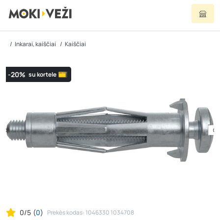
Inkarai, kaiščiai
Kaiščiai
-20%
su kortele
0/5
(
0
)
Prekės kodas: 1046330 1034708