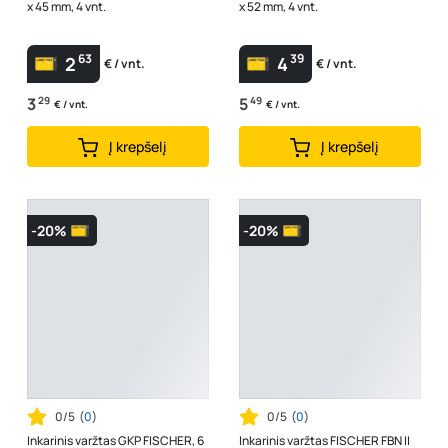
x 45 mm, 4 vnt.
x 52 mm, 4 vnt.
63
39
2
4
€ / vnt.
€ / vnt.
3
29
5
49
€ / vnt.
€ / vnt.
Į krepšelį
Į krepšelį
-20%
-20%
0/5
(
0
)
0/5
(
0
)
Inkarinis varžtas GKP FISCHER, 6
Inkarinis varžtas FISCHER FBN II