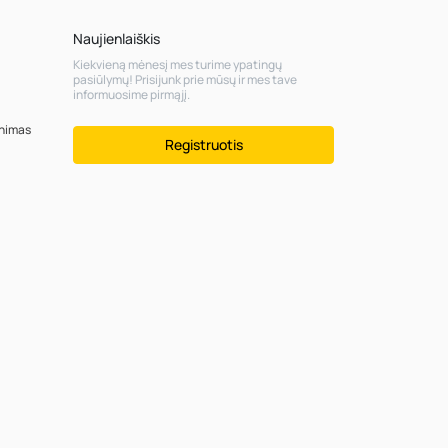
Naujienlaiškis
Kiekvieną mėnesį mes turime ypatingų
pasiūlymų! Prisijunk prie mūsų ir mes tave
informuosime pirmąjį.
inimas
Registruotis