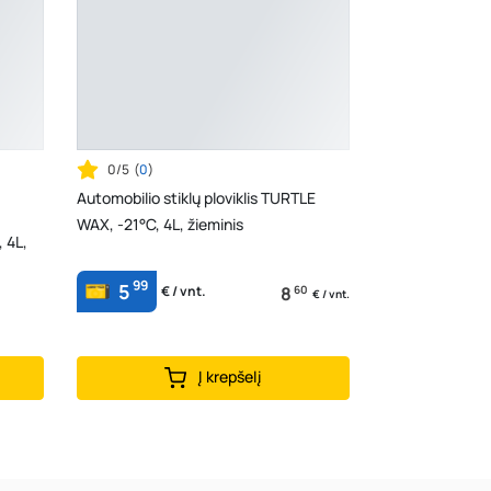
0/5
(
0
)
Automobilio stiklų ploviklis TURTLE
WAX, -21°C, 4L, žieminis
, 4L,
99
5
8
60
€ / vnt.
€ / vnt.
Į krepšelį