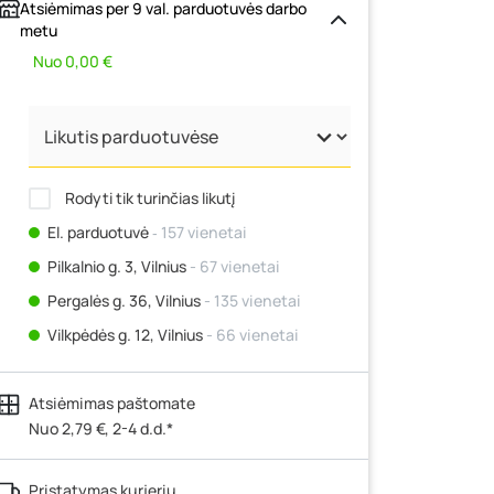
Atsiėmimas per 9 val. parduotuvės darbo
metu
Nuo 0,00 €
Rodyti tik turinčias likutį
El. parduotuvė
‐ 157 vienetai
Pilkalnio g. 3, Vilnius
- 67 vienetai
Pergalės g. 36, Vilnius
- 135 vienetai
Vilkpėdės g. 12, Vilnius
- 66 vienetai
Ateities g. 15, Vilnius
- 0 vienetų
Atsiėmimas paštomate
Kauno r., Narsiečių k., Vytauto g. 183,
Kaunas
Nuo 2,79 €, 2-4 d.d.*
- 161 vienetas
Šilutės pl. 83A, Klaipėda
- 94 vienetai
Pristatymas kurjeriu