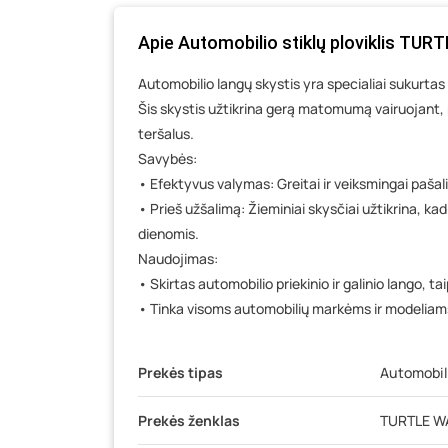
Apie Automobilio stiklų ploviklis TURT
Automobilio langų skystis yra specialiai sukurtas 
Šis skystis užtikrina gerą matomumą vairuojant,
teršalus.
Savybės:
• Efektyvus valymas: Greitai ir veiksmingai pašali
• Prieš užšalimą: Žieminiai skysčiai užtikrina, kad
dienomis.
Naudojimas:
• Skirtas automobilio priekinio ir galinio lango, ta
• Tinka visoms automobilių markėms ir modeliam
Prekės tipas
Automobilio
Prekės ženklas
TURTLE W