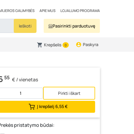
ARJEROS GALIMYBĖS
APIE MUS
LOJALUMO PROGRAMA
Ieškoti
Pasirinkti parduotuvę
Paskyra
Krepšelis
0
6
55
€ / vienetas
Pirkti iškart
Į krepšelį
6,55 €
Prekės pristatymo būdai: