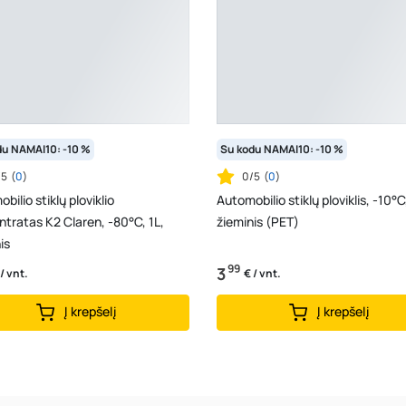
du NAMAI10: -10 %
Su kodu NAMAI10: -10 %
/5
(
0
)
0/5
(
0
)
bilio stiklų ploviklio
Automobilio stiklų ploviklis, -10°C
tratas K2 Claren, -80°C, 1L,
žieminis (PET)
is
99
3
 / vnt.
€ / vnt.
Į krepšelį
Į krepšelį