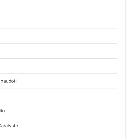
 naudoti
liu
Karalystė