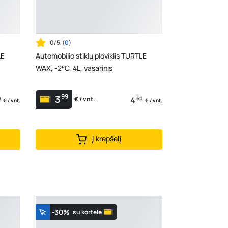
0/5
(
0
)
LE
Automobilio stiklų ploviklis TURTLE
WAX, -2°C, 4L, vasarinis
99
3
0
4
60
€ / vnt.
€ / vnt.
€ / vnt.
Į krepšelį
-30%
su kortele