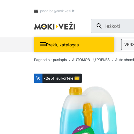
pagalba@mokivezi.lt
VERS
Prekių katalogas
MOKI
Pagrindinis puslapis
AUTOMOBILIŲ PREKĖS
Auto chemi
-24%
su kortele