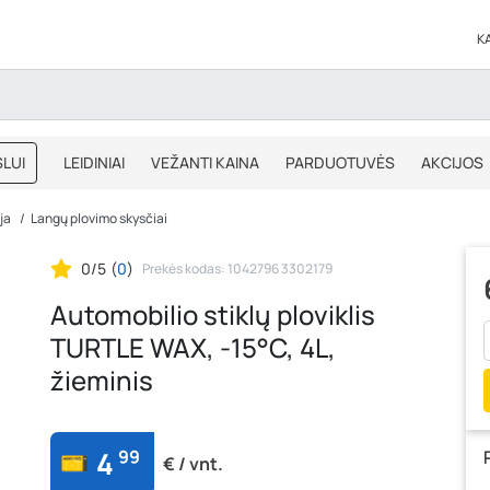
K
LUI
LEIDINIAI
VEŽANTI KAINA
PARDUOTUVĖS
AKCIJOS
BLOGAS
IŠPARDAVIMAS
ja
Langų plovimo skysčiai
0/5
(
0
)
Prekės kodas: 1042796 3302179
Automobilio stiklų ploviklis
TURTLE WAX, -15°C, 4L,
žieminis
4
99
€ / vnt.