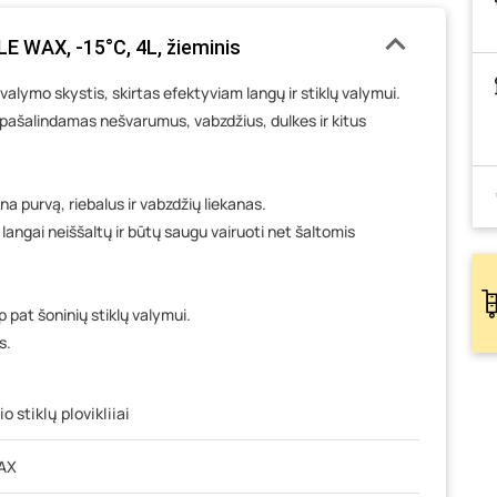
LE WAX, -15°C, 4L, žieminis
valymo skystis, skirtas efektyviam langų ir stiklų valymui.
 pašalindamas nešvarumus, vabzdžius, dulkes ir kitus
na purvą, riebalus ir vabzdžių liekanas.
 langai neiššaltų ir būtų saugu vairuoti net šaltomis
ip pat šoninių stiklų valymui.
s.
 stiklų plovikliiai
AX