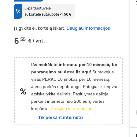
E-parduotuvėje
su kortele sutaupote
‐1,56 €
Įsigykite el. kortelę iškart.
Daugiau informacijos
6
55
€ / vnt.
Išsimokėkite internetu per 10 mėnesių be
pabrangimo su Artea lizingu!
Sumokėjus
visas PERKU 10 įmokas per 10 mėnesių,
Jums prekės nepabrangs.
Patogiai ir lengvai
atsiskaitykite dalimis. Pasiūlymas galioja
perkant internetu nuo 200 eurų vertės
Daugiau informacijos.
krepšelio.
Tik perkant internetu