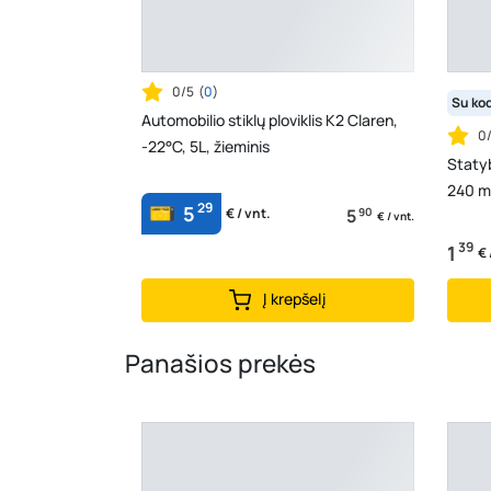
0/5
(
0
)
Su ko
Automobilio stiklų ploviklis K2 Claren,
0
-22°C, 5L, žieminis
Statyb
240 m
29
5
5
90
€ / vnt.
€ / vnt.
39
1
€ 
Į krepšelį
Panašios prekės