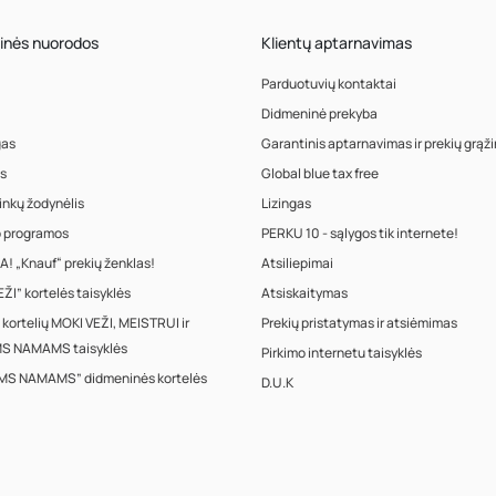
inės nuorodos
Klientų aptarnavimas
Parduotuvių kontaktai
Didmeninė prekyba
gas
Garantinis aptarnavimas ir prekių grąž
s
Global blue tax free
inkų žodynėlis
Lizingas
o programos
PERKU 10 - sąlygos tik internete!
! „Knauf“ prekių ženklas!
Atsiliepimai
ŽI” kortelės taisyklės
Atsiskaitymas
 kortelių MOKI VEŽI, MEISTRUI ir
Prekių pristatymas ir atsiėmimas
S NAMAMS taisyklės
Pirkimo internetu taisyklės
MS NAMAMS” didmeninės kortelės
D.U.K