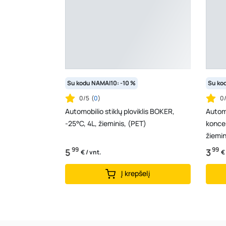
Su kodu NAMAI10: -10 %
Su ko
0/5
(
0
)
0
Automobilio stiklų ploviklis BOKER,
Automo
-25°C, 4L, žieminis, (PET)
koncen
žiemin
99
99
5
3
€ / vnt.
€
Į krepšelį