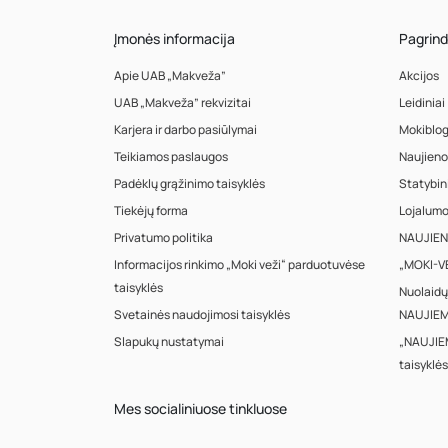
Įmonės informacija
Pagrind
Apie UAB „Makveža”
Akcijos
UAB „Makveža” rekvizitai
Leidiniai
Karjera ir darbo pasiūlymai
Mokiblo
Teikiamos paslaugos
Naujieno
Padėklų grąžinimo taisyklės
Statybin
Tiekėjų forma
Lojalum
Privatumo politika
NAUJIENA
Informacijos rinkimo „Moki veži“ parduotuvėse
„MOKI-VE
taisyklės
Nuolaidų
Svetainės naudojimosi taisyklės
NAUJIEM
Slapukų nustatymai
„NAUJIE
taisyklės
Mes socialiniuose tinkluose