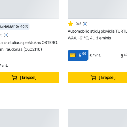
0/5
(
0
)
du NAMAI10: -10 %
Automobilio stiklų ploviklis TURT
/5
(
0
)
WAX, -21°C, 4L, žieminis
inis staliaus pieštukas OSTERO,
m, raudonas (OLO2110)
99
5
8
6
€ / vnt.
/ vnt.
Į krepšelį
Į krepšelį