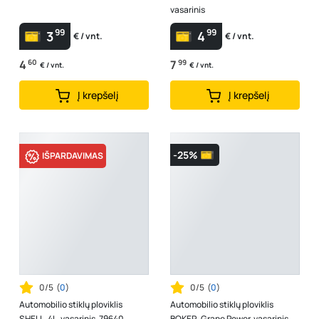
vasarinis
99
99
3
4
€ / vnt.
€ / vnt.
4
60
7
99
€ / vnt.
€ / vnt.
Į krepšelį
Į krepšelį
-25%
IŠPARDAVIMAS
0/5
(
0
)
0/5
(
0
)
Automobilio stiklų ploviklis
Automobilio stiklų ploviklis
SHELL, 4L, vasarinis, 79640
BOKER, Grape Power, vasarinis,