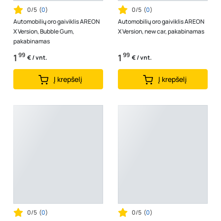
0/5
(
0
)
0/5
(
0
)
Automobilių oro gaiviklis AREON
Automobilių oro gaiviklis AREON
X Version, Bubble Gum,
X Version, new car, pakabinamas
pakabinamas
99
99
1
1
€ / vnt.
€ / vnt.
Į krepšelį
Į krepšelį
0/5
(
0
)
0/5
(
0
)