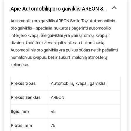
Luokės g. 82, Telšiai
- 21 vienetas
Apie Automobilių oro gaiviklis AREON Smile Toy, 
Veteranų g. 11, Visaginas
- 0 vienetų
Automobilių oro gaiviklis AREON Smile Toy. Automobilinis
Baravykų g. 1, Druskininkai
- 0 vienetų
oro gaiviklis – specialiai sukurtas pagerinti automobilio
Vilniaus g. 89D, Ukmergė
- 0 vienetų
interjero kvapą. Šie gaivikliai yra įvairių formų, kvapų ir
K. Donelaičio g. 17, Rokiškis
- 0 vienetų
dizainų, todėl kiekvienas gali rasti sau tinkamiausią.
Šaltupės g. 64, Zarasai
- 0 vienetų
Automobilinis oro gaiviklis yra puikus būdas ne tik pašalinti
nemalonius kvapus, bet ir sukurti malonią atmosferą
kelionėse.
Prekės tipas
Automobilių kvapai, gaivikliai
Prekės ženklas
AREON
Ilgis, mm
45
Plotis, mm
75