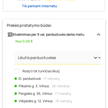
Tik perkant internetu
Prekės pristatymo būdai:
Atsiėmimas per 9 val. parduotuvės darbo metu
Nuo 0,00 €
Rodyti tik turinčias likutį
El. parduotuvė
‐ 17 vienetų
Pilkalnio g. 3, Vilnius
- 26 vienetai
Pergalės g. 36, Vilnius
- 17 vienetų
Vilkpėdės g. 12, Vilnius
- 16 vienetų