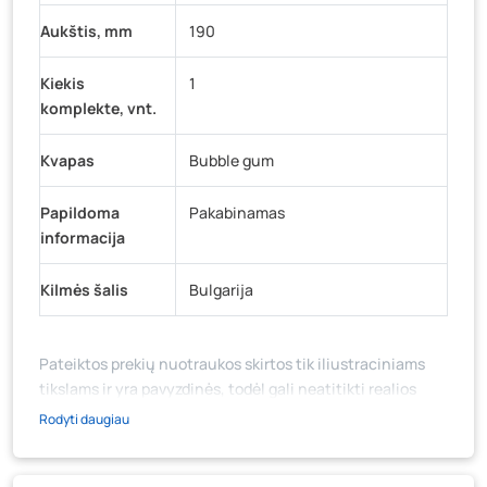
Aukštis, mm
190
Kiekis
1
komplekte, vnt.
Kvapas
Bubble gum
Papildoma
Pakabinamas
informacija
Kilmės šalis
Bulgarija
Pateiktos prekių nuotraukos skirtos tik iliustraciniams
tikslams ir yra pavyzdinės, todėl gali neatitikti realios
prekių ir jų pakuotės išvaizdos, komplektacijos, spalvos ar
Rodyti daugiau
formos. Prekės aprašymas (ar video medžiaga su
aprašymu) yra bendrinio pobūdžio, jame nebūtinai