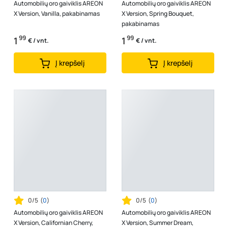
Automobilių oro gaiviklis AREON
Automobilių oro gaiviklis AREON
X Version, Vanilla, pakabinamas
X Version, Spring Bouquet,
pakabinamas
99
99
1
1
€ / vnt.
€ / vnt.
Į krepšelį
Į krepšelį
0/5
(
0
)
0/5
(
0
)
Automobilių oro gaiviklis AREON
Automobilių oro gaiviklis AREON
X Version, Californian Cherry,
X Version, Summer Dream,