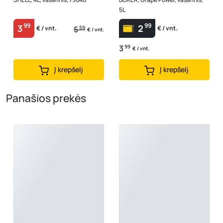
5L
99
99
3
2
5
59
€ / vnt.
€ / vnt.
€ / vnt.
3
99
€ / vnt.
Į krepšelį
Į krepšelį
Panašios prekės