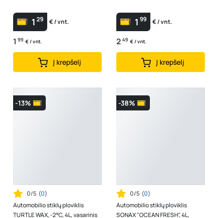
29
99
1
1
€ / vnt.
€ / vnt.
1
99
2
49
€ / vnt.
€ / vnt.
Į krepšelį
Į krepšelį
-13%
-38%
0/5
(
0
)
0/5
(
0
)
Automobilio stiklų ploviklis
Automobilio stiklų ploviklis
TURTLE WAX, -2°C, 4L, vasarinis
SONAX "OCEAN FRESH", 4L,