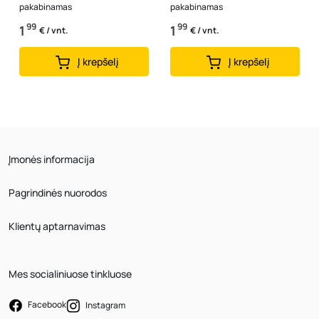
pakabinamas
pakabinamas
99
99
1
1
€ / vnt.
€ / vnt.
Į krepšelį
Į krepšelį
Įmonės informacija
Pagrindinės nuorodos
Klientų aptarnavimas
Mes socialiniuose tinkluose
Facebook
Instagram