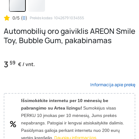
0/5
(
0
)
Prekės kodas: 1042679 1034555
Automobilių oro gaiviklis AREON Smile
Toy, Bubble Gum, pakabinamas
3
59
€ / vnt.
Informacija apie prekę
Išsimokėkite internetu per 10 mėnesių be
pabrangimo su Artea lizingu!
Sumokėjus visas
PERKU 10 įmokas per 10 mėnesių, Jums prekės
nepabrangs.
Patogiai ir lengvai atsiskaitykite dalimis.
Pasiūlymas galioja perkant internetu nuo 200 eurų
Daugiau informacijos.
vertės krepšelio.