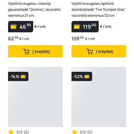
Vijoklinis augalas, visterija
Vijoklinis augalas, ląstūnė
gausiažiedė "Domino", vazonėlio
stambiažiedė "Fire Trumpet Vine",
skersmuo 21 cm.
vazonėlio skersmuo 32 cm.
99
00
46
119
€ / vnt.
€ / vnt.
62
99
159
00
€ / vnt.
€ / vnt.
Į krepšelį
Į krepšelį
-74%
-52%
0/5
(
0
)
0/5
(
0
)