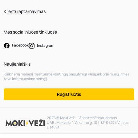
Klientų aptarnavimas
Mes socialiniuose tinkluose
Facebook
Instagram
Naujienlaiškis
Kiekvieną mėnesį mes turime ypatingų pasiūlymų! Prisijunk prie mūsų ir mes
tave informuosime pirmąjį.
Registruotis
2026 © Moki Veži – Visos teisės saugomos.
UAB „Makveža“. Vakarinė g. 105, LT-06275 Vilnius,
Lietuva