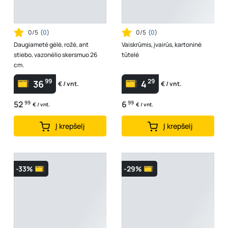
0/5
(
0
)
0/5
(
0
)
Daugiametė gėlė, rožė, ant
Vaiskrūmis, įvairūs, kartoninė
stiebo, vazonėlio skersmuo 26
tūtelė
cm.
99
29
36
4
€ / vnt.
€ / vnt.
52
99
6
99
€ / vnt.
€ / vnt.
Į krepšelį
Į krepšelį
-33%
-29%