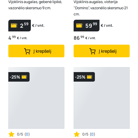
Vijoklinis augalas, gebenė lipikė,
Vijoklinis augalas, visterija
vazonėlio skersmuo 9 cm.
"Domino", vazonėlio skersmuo 21
cm.
59
99
2
59
€ / vnt.
€ / vnt.
4
99
86
99
€ / vnt.
€ / vnt.
Į krepšelį
Į krepšelį
-25%
-25%
0/5
(
0
)
0/5
(
0
)