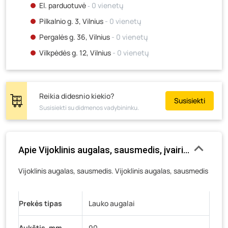
El. parduotuvė
‐ 0 vienetų
Pilkalnio g. 3, Vilnius
- 0 vienetų
Pergalės g. 36, Vilnius
- 0 vienetų
Vilkpėdės g. 12, Vilnius
- 0 vienetų
Ateities g. 15, Vilnius
- 0 vienetų
Kauno r., Narsiečių k., Vytauto g. 183, Kaunas
- 2
vienetai
Reikia didesnio kiekio?
Susisiekti
Susisiekti su didmenos vadybininku.
Šilutės pl. 83A, Klaipėda
- 1 vienetas
Pramonės g. 7, Šiauliai
- 0 vienetų
Klaipėdos g. 170R, Panevėžys
- 0 vienetų
Apie Vijoklinis augalas, sausmedis, įvairios veislė
Santaikos g. 26B, Alytus
- 0 vienetų
Vijoklinis augalas, sausmedis. Vijoklinis augalas, sausmedis
J. Basanavičiaus g. 6, Utena
- 0 vienetų
Novočėbės k. 3, Kėdainiai
- 0 vienetų
Prekės tipas
Lauko augalai
Kauno g. 160, Marijampolė
- 0 vienetų
Skuodo g. 41, Mažeikiai
- 13 vienetų
Aukštis, mm
90