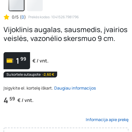
0/5
(
0
)
Prekės kodas: 1041526 7981796
Vijoklinis augalas, sausmedis, įvairios
veislės, vazonėlio skersmuo 9 cm.
1
99
€ / vnt.
Su kortele sutaupote
‐2,60 €
Įsigykite el. kortelę iškart.
Daugiau informacijos
4
59
€ / vnt.
Informacija apie prekę