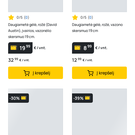
0/5
(
0
)
0/5
(
0
)
Daugiametė gėlė, rožė (David
Daugiametė gėlė, rožė, vazono
Austin), įvairios, vazonėlio
skersmuo 19 cm
skersmuo 19 cm.
99
99
19
8
€ / vnt.
€ / vnt.
32
99
12
99
€ / vnt.
€ / vnt.
Į krepšelį
Į krepšelį
-30%
-39%