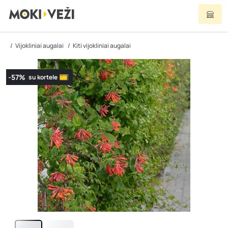
Vijokliniai augalai
Kiti vijokliniai augalai
-57%
su kortele