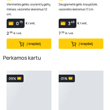
Vienmetės gėlės, svyrančių gėlių
Daugiametė gėlė, kraujažolė,
miksas, vazonėlio skersmuo 12
vazonėlio skersmuo 17 cm.
cm.
79
49
0
3
€ / vnt.
€ / vnt.
2
99
7
29
€ / vnt.
€ / vnt.
Į krepšelį
Į krepšelį
Perkamos kartu
-39%
-31%