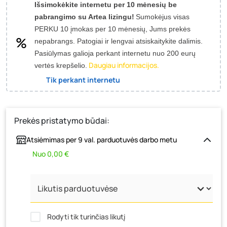
Išsimokėkite internetu per 10 mėnesių be
pabrangimo su Artea lizingu!
Sumokėjus visas
PERKU 10 įmokas per 10 mėnesių, Jums prekės
nepabrangs.
Patogiai ir lengvai atsiskaitykite dalimis.
Pasiūlymas galioja perkant internetu nuo 200 eurų
Daugiau informacijos.
vertės krepšelio.
Tik perkant internetu
Prekės pristatymo būdai:
Atsiėmimas per 9 val. parduotuvės darbo metu
Nuo 0,00 €
Rodyti tik turinčias likutį