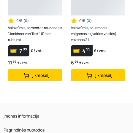
0/5
(
0
)
0/5
(
0
)
Vaiskrūmis, serbentas raudonasis
Vaiskrūmis, sausmedis
“Jonkheer van Test” (Ribes
valgomasis (įvairios veislės),
rubrum)
vazonas 2 l.
99
99
7
4
€ / vnt.
€ / vnt.
11
99
6
99
€ / vnt.
€ / vnt.
Į krepšelį
Į krepšelį
Įmonės informacija
Pagrindinės nuorodos