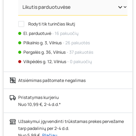
Rodyti tik turinčias likutį
El. parduotuvė
‐ 16 pakuočių
Pilkalnio g. 3, Vilnius
- 26 pakuotės
Pergalės g. 36, Vilnius
- 37 pakuotės
Vilkpėdės g. 12, Vilnius
- 0 pakuočių
Ateities g. 15, Vilnius
- 30 pakuočių
Atsiėmimas paštomate negalimas
Kauno r., Narsiečių k., Vytauto g. 183, Kaunas
- 47
pakuotės
Šilutės pl. 83A, Klaipėda
- 6 pakuotės
Pristatymas kurjeriu
Nuo 10,99 €, 2-4 d.d.*
Pramonės g. 7, Šiauliai
- 40 pakuočių
Klaipėdos g. 170R, Panevėžys
- 2 pakuotės
Užsakymui įgyvendinti trūkstamas prekes pervežame
Santaikos g. 26B, Alytus
- 41 pakuotė
tarp padalinių per 2-4 d.d.
J. Basanavičiaus g. 6, Utena
- 27 pakuotės
Nuo 5,99 €
Plačiau