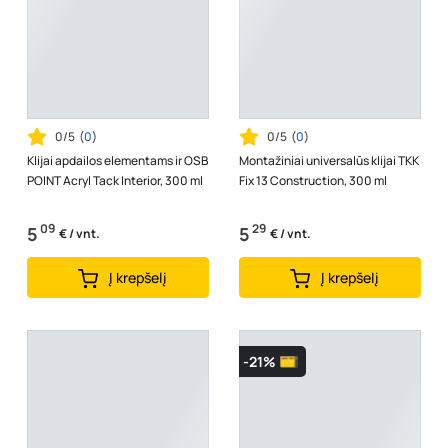
0/5
(
0
)
0/5
(
0
)
Klijai apdailos elementams ir OSB
Montažiniai universalūs klijai TKK
POINT Acryl Tack Interior, 300 ml
Fix 13 Construction, 300 ml
09
29
5
5
€ / vnt.
€ / vnt.
Į krepšelį
Į krepšelį
-21%