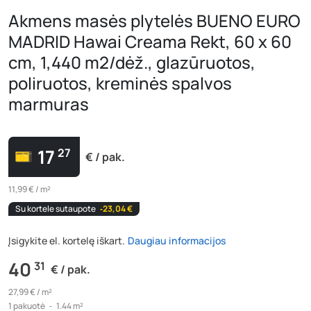
Akmens masės plytelės BUENO EURO
MADRID Hawai Creama Rekt, 60 x 60
cm, 1,440 m2/dėž., glazūruotos,
poliruotos, kreminės spalvos
marmuras
17
27
€ / pak.
11,99 € / m²
Su kortele sutaupote
‐23,04 €
Įsigykite el. kortelę iškart.
Daugiau informacijos
40
31
€ / pak.
27,99 € /
m²
1
pakuotė
‐
1.44 m²