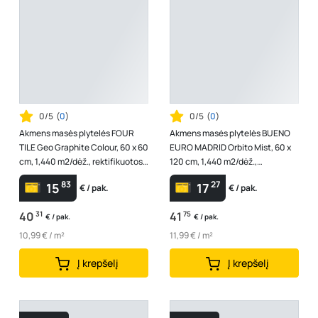
0/5
(
0
)
0/5
(
0
)
Akmens masės plytelės FOUR
Akmens masės plytelės BUENO
TILE Geo Graphite Colour, 60 x 60
EURO MADRID Orbito Mist, 60 x
cm, 1,440 m2/dėž., rektifikuotos,
120 cm, 1,440 m2/dėž.,
glazūruotos, grafito sp.
glazūruotos, rektifikuotos,
83
27
15
17
€ / pak.
€ / pak.
poliruotos,...
40
31
41
75
€ / pak.
€ / pak.
10,99 € / m²
11,99 € / m²
Į krepšelį
Į krepšelį