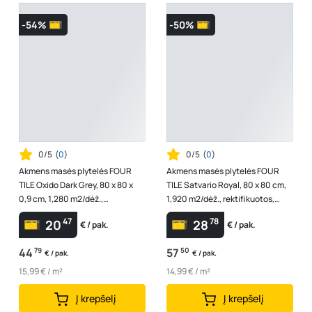
-54%
-50%
0/5
(
0
)
0/5
(
0
)
Akmens masės plytelės FOUR
Akmens masės plytelės FOUR
TILE Oxido Dark Grey, 80 x 80 x
TILE Satvario Royal, 80 x 80 cm,
0,9 cm, 1,280 m2/dėž.,
1,920 m2/dėž., rektifikuotos,
rektifikuotos, glazūruotos,
poliruotos, glazūruotos, balta...
47
78
20
28
€ / pak.
€ / pak.
matinės, s...
44
79
57
50
€ / pak.
€ / pak.
15,99 € / m²
14,99 € / m²
Į krepšelį
Į krepšelį