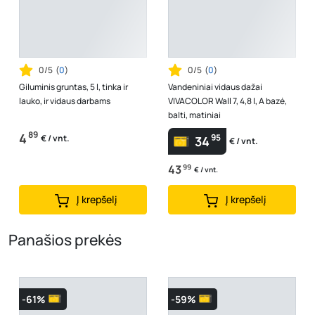
0/5
(
0
)
0/5
(
0
)
Giluminis gruntas, 5 l, tinka ir
Vandeniniai vidaus dažai
lauko, ir vidaus darbams
VIVACOLOR Wall 7, 4,8 l, A bazė,
balti, matiniai
89
4
95
€ / vnt.
34
€ / vnt.
43
99
€ / vnt.
Į krepšelį
Į krepšelį
Panašios prekės
-61%
-59%