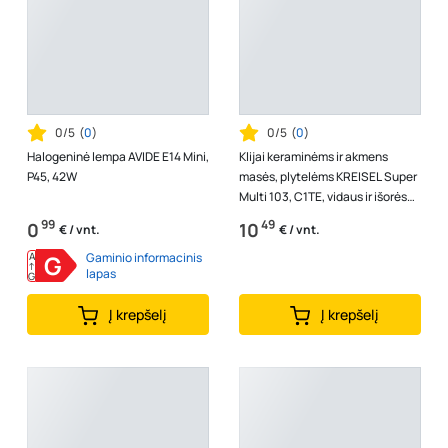
0/5
(
0
)
0/5
(
0
)
Halogeninė lempa AVIDE E14 Mini,
Klijai keraminėms ir akmens
P45, 42W
masės, plytelėms KREISEL Super
Multi 103, C1TE, vidaus ir išorės
darbams, 25 kg
99
49
0
10
€ / vnt.
€ / vnt.
A
G
Gaminio informacinis
↑
lapas
G
Į krepšelį
Į krepšelį