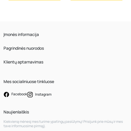
Įmonės informacija
Pagrindinės nuorodos
Klientų aptarnavimas
Mes socialiniuose tinkluose
Facebook
Instagram
Naujienlaiškis
Kiekvieną mėnesį mes turime ypatingų pasiūlymų! Prisijunk prie mūsų ir mes
tave informuosime pirmąjį.