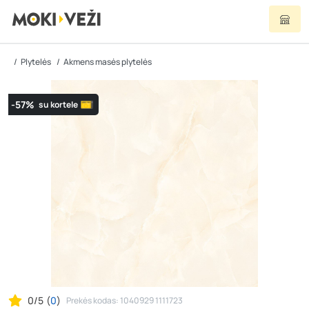
Plytelės
Akmens masės plytelės
-57%
su kortele
0/5
(
0
)
Prekės kodas: 1040929 1111723