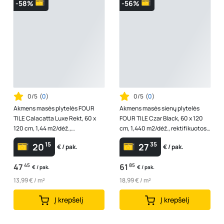
-58%
-56%
0/5
(
0
)
0/5
(
0
)
Akmens masės plytelės FOUR
Akmens masės sienų plytelės
TILE Calacatta Luxe Rekt, 60 x
FOUR TILE Czar Black, 60 x 120
120 cm, 1,44 m2/dėž.,
cm, 1,440 m2/dėž., rektifikuotos,
glazūruotos, rektifikuotos
poliruotos, paviršius ypač ...
15
35
20
27
€ / pak.
€ / pak.
47
45
61
85
€ / pak.
€ / pak.
13,99 € / m²
18,99 € / m²
Į krepšelį
Į krepšelį