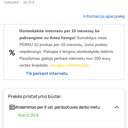
1
pakuotė
‐
40,31 €
Informacija apie prekę
Išsimokėkite internetu per 10 mėnesių be
pabrangimo su Artea lizingu!
Sumokėjus visas
PERKU 10 įmokas per 10 mėnesių, Jums prekės
nepabrangs.
Patogiai ir lengvai atsiskaitykite dalimis.
Pasiūlymas galioja perkant internetu nuo 200 eurų
Daugiau informacijos.
vertės krepšelio.
Tik perkant internetu
Prekės pristatymo būdai:
Atsiėmimas per 9 val. parduotuvės darbo metu
Nuo 0,00 €