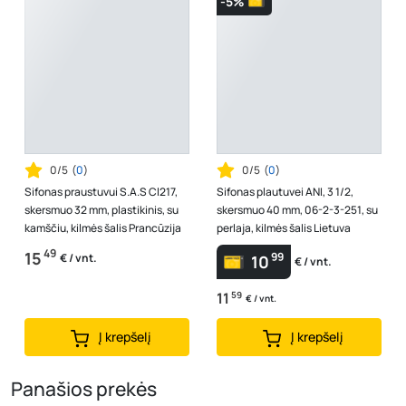
-5%
0/5
(
0
)
0/5
(
0
)
Sifonas praustuvui S.A.S Cl217,
Sifonas plautuvei ANI, 3 1/2,
skersmuo 32 mm, plastikinis, su
skersmuo 40 mm, 06-2-3-251, su
kamščiu, kilmės šalis Prancūzija
perlaja, kilmės šalis Lietuva
49
15
99
€ / vnt.
10
€ / vnt.
11
59
€ / vnt.
Į krepšelį
Į krepšelį
Panašios prekės