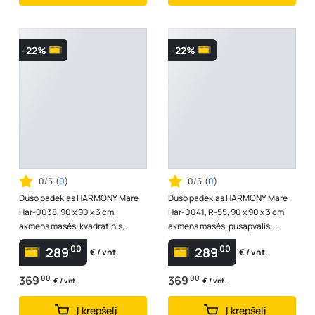
-22%
-22%
0/5
(
0
)
0/5
(
0
)
Dušo padėklas HARMONY Mare
Dušo padėklas HARMONY Mare
Har-0038, 90 x 90 x 3 cm,
Har-0041, R-55, 90 x 90 x 3 cm,
akmens masės, kvadratinis,
akmens masės, pusapvalis,
baltas
juodas, be sifono
00
00
289
289
€ / vnt.
€ / vnt.
369
00
369
00
€ / vnt.
€ / vnt.
Į krepšelį
Į krepšelį