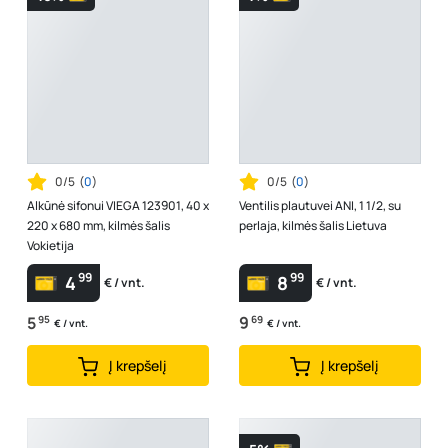
0/5
(
0
)
0/5
(
0
)
Alkūnė sifonui VIEGA 123901, 40 x
Ventilis plautuvei ANI, 1 1/2, su
220 x 680 mm, kilmės šalis
perlaja, kilmės šalis Lietuva
Vokietija
99
99
4
8
€ / vnt.
€ / vnt.
5
95
9
69
€ / vnt.
€ / vnt.
Į krepšelį
Į krepšelį