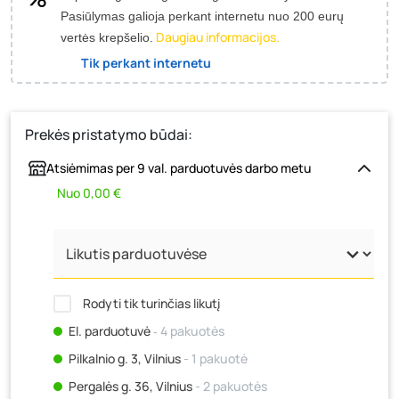
Pasiūlymas galioja perkant internetu nuo 200 eurų
Daugiau informacijos.
vertės krepšelio.
Tik perkant internetu
Prekės pristatymo būdai:
Atsiėmimas per 9 val. parduotuvės darbo metu
Nuo 0,00 €
Rodyti tik turinčias likutį
El. parduotuvė
‐ 4 pakuotės
Pilkalnio g. 3, Vilnius
- 1 pakuotė
Pergalės g. 36, Vilnius
- 2 pakuotės