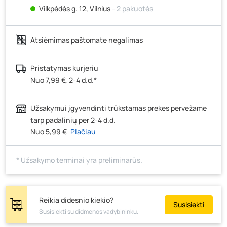
Vilkpėdės g. 12, Vilnius
- 2 pakuotės
Ateities g. 15, Vilnius
- 2 pakuotės
Atsiėmimas paštomate negalimas
Kauno r., Narsiečių k., Vytauto g. 183, Kaunas
- 1
pakuotė
Šilutės pl. 83A, Klaipėda
- 1 pakuotė
Pristatymas kurjeriu
Nuo 7,99 €, 2-4 d.d.*
Pramonės g. 7, Šiauliai
- 1 pakuotė
Klaipėdos g. 170R, Panevėžys
- 1 pakuotė
Užsakymui įgyvendinti trūkstamas prekes pervežame
Santaikos g. 26B, Alytus
- 0 pakuočių
tarp padalinių per 2-4 d.d.
J. Basanavičiaus g. 6, Utena
- 2 pakuotės
Nuo 5,99 €
Plačiau
Novočėbės k. 3, Kėdainiai
- 4 pakuotės
* Užsakymo terminai yra preliminarūs.
Kauno g. 160, Marijampolė
- 2 pakuotės
Skuodo g. 41, Mažeikiai
- 3 pakuotės
Tiekimo g. 4, Biržai
- 0 pakuočių
Reikia didesnio kiekio?
Susisiekti
Žemaičių g. 2, Raseiniai
- 0 pakuočių
Susisiekti su didmenos vadybininku.
Pramonės g. 6E, Šilutė
- 0 pakuočių