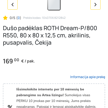
0/5
(
0
)
Prekės kodas: 1040706 8212842
Dušo padėklas ROTH Dream-P/800
R550, 80 x 80 x 12,5 cm, akrilinis,
pusapvalis, Čekija
169
00
€ / pak.
Informacija apie prekę
Išsimokėkite internetu per 10 mėnesių be
pabrangimo su Artea lizingu!
Sumokėjus visas
PERKU 10 įmokas per 10 mėnesių, Jums prekės
nepabrangs.
Patogiai ir lengvai atsiskaitykite dalimis.