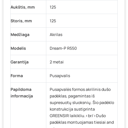
Aukštis, mm
125
Storis, mm
125
Medžiaga
Akrilas
Modelis
Dream-P R550
Garantija
2 metai
Forma
Pusapvalis
Papildoma
Pusapvalės formos akrilinis dušo
informacija
padėklas, pagamintas iš
supresuotų sluoksnių. Šio padėklo
konstrukcija sustiprinta
GREENSIR laikikliu.<br/>Dušo
padėklas montuojamas tiesiai and