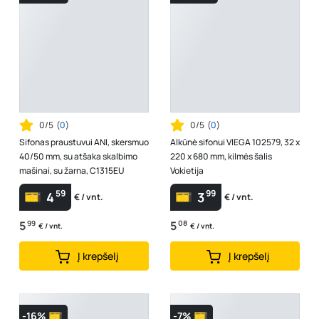
0/5
(
0
)
0/5
(
0
)
Sifonas praustuvui ANI, skersmuo
Alkūnė sifonui VIEGA 102579, 32 x
40/50 mm, su atšaka skalbimo
220 x 680 mm, kilmės šalis
mašinai, su žarna, C1315EU
Vokietija
59
99
4
3
€ / vnt.
€ / vnt.
5
99
5
08
€ / vnt.
€ / vnt.
Į krepšelį
Į krepšelį
-16%
-7%