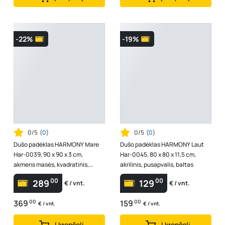
-22%
-19%
0/5
(
0
)
0/5
(
0
)
Dušo padėklas HARMONY Mare
Dušo padėklas HARMONY Laut
Har-0039, 90 x 90 x 3 cm,
Har-0045, 80 x 80 x 11,5 cm,
akmens masės, kvadratinis,
akrilinis, pusapvalis, baltas
juodas
00
00
289
129
€ / vnt.
€ / vnt.
369
00
159
00
€ / vnt.
€ / vnt.
Į krepšelį
Į krepšelį