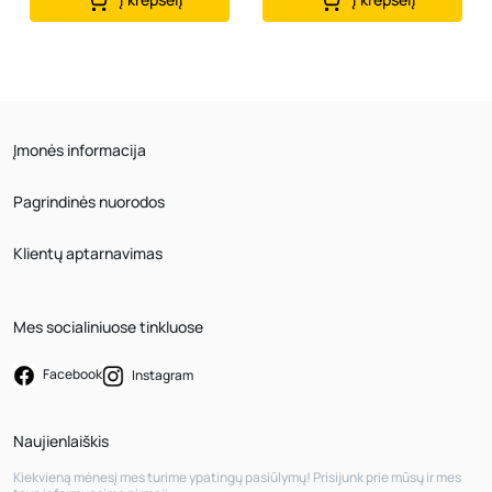
Įmonės informacija
Pagrindinės nuorodos
Klientų aptarnavimas
Mes socialiniuose tinkluose
Facebook
Instagram
Naujienlaiškis
Kiekvieną mėnesį mes turime ypatingų pasiūlymų! Prisijunk prie mūsų ir mes