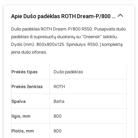
Gedimino g. 54, Tauragė
- 0 pakuočių
Apie Dušo padėklas ROTH Dream-P/800 R550, 80 x 80 
Luokės g. 82, Telšiai
- 0 pakuočių
Veteranų g. 11, Visaginas
- 1 pakuotė
Dušo padėklas ROTH Dream-P/800 R550. Pusapvalis dušo
padėklas iš supresuotų sluoksnių su "Greensir" laikikliu.
Baravykų g. 1, Druskininkai
- 0 pakuočių
Dydis (mm): 800x800x125. Spindulys: R550. Į komplektą
Vilniaus g. 89D, Ukmergė
- 0 pakuočių
įeina dušo sifonas.
K. Donelaičio g. 17, Rokiškis
- 0 pakuočių
Šaltupės g. 64, Zarasai
- 0 pakuočių
Prekės tipas
Dušo padėklas
Prekės ženklas
ROTH
Spalva
Balta
Ilgis, mm
800
Plotis, mm
800