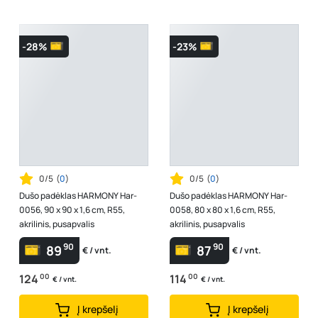
-28%
-23%
0/5
(
0
)
0/5
(
0
)
Dušo padėklas HARMONY Har-
Dušo padėklas HARMONY Har-
0056, 90 x 90 x 1,6 cm, R55,
0058, 80 x 80 x 1,6 cm, R55,
akrilinis, pusapvalis
akrilinis, pusapvalis
90
90
89
87
€ / vnt.
€ / vnt.
124
00
114
00
€ / vnt.
€ / vnt.
Į krepšelį
Į krepšelį