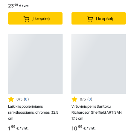
23
99
€ / vnt.
Į krepšelį
Į krepšelį
0/5
(
0
)
0/5
(
0
)
Laikiklis popieriniams
Virtuvinis peilis Santoku
rankšluosčiams, chromas, 32,5
Richardson Sheffield ARTISAN,
cm
17,5 cm
99
99
1
10
€ / vnt.
€ / vnt.