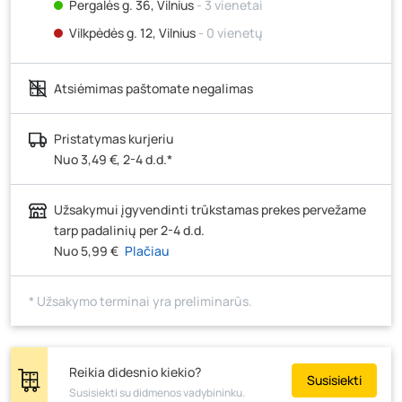
Pergalės g. 36, Vilnius
- 3 vienetai
Vilkpėdės g. 12, Vilnius
- 0 vienetų
Ateities g. 15, Vilnius
- 2 vienetai
Atsiėmimas paštomate negalimas
Kauno r., Narsiečių k., Vytauto g. 183, Kaunas
- 6
vienetai
Šilutės pl. 83A, Klaipėda
- 0 vienetų
Pristatymas kurjeriu
Nuo 3,49 €, 2-4 d.d.*
Pramonės g. 7, Šiauliai
- 5 vienetai
Klaipėdos g. 170R, Panevėžys
- 1 vienetas
Užsakymui įgyvendinti trūkstamas prekes pervežame
Santaikos g. 26B, Alytus
- 8 vienetai
tarp padalinių per 2-4 d.d.
J. Basanavičiaus g. 6, Utena
- 5 vienetai
Nuo 5,99 €
Plačiau
Novočėbės k. 3, Kėdainiai
- 0 vienetų
* Užsakymo terminai yra preliminarūs.
Kauno g. 160, Marijampolė
- 8 vienetai
Skuodo g. 41, Mažeikiai
- 5 vienetai
Tiekimo g. 4, Biržai
- 0 vienetų
Reikia didesnio kiekio?
Susisiekti
Žemaičių g. 2, Raseiniai
- 0 vienetų
Susisiekti su didmenos vadybininku.