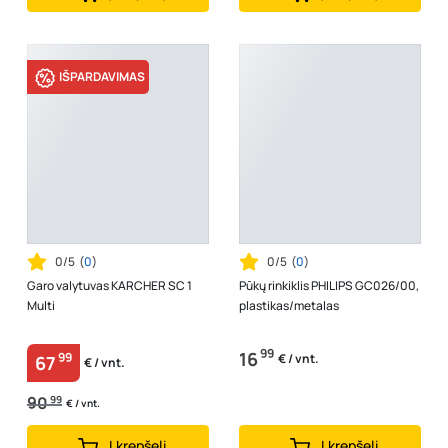
IŠPARDAVIMAS
0/5
(
0
)
0/5
(
0
)
Garo valytuvas KARCHER SC 1
Pūkų rinkiklis PHILIPS GC026/00,
Multi
plastikas/metalas
99
16
99
€ / vnt.
67
€ / vnt.
90
99
€ / vnt.
Į krepšelį
Į krepšelį