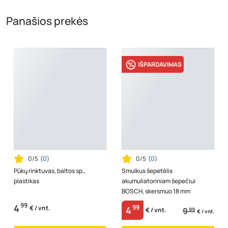
Panašios prekės
IŠPARDAVIMAS
0/5
(
0
)
0/5
(
0
)
Pūkų rinktuvas, baltos sp.,
Smulkus šepetėlis
plastikas
akumuliatoriniam šepečiui
BOSCH, skersmuo 18 mm
99
4
99
€ / vnt.
4
9
99
€ / vnt.
€ / vnt.