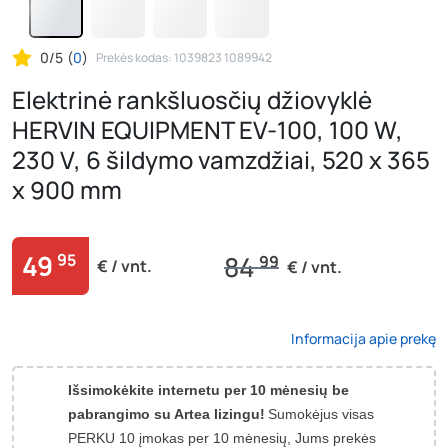
0/5
(
0
)
Prekės kodas: 1039823 1089942
Elektrinė rankšluosčių džiovyklė
HERVIN EQUIPMENT EV-100, 100 W,
230 V, 6 šildymo vamzdžiai, 520 x 365
x 900 mm
49
95
84
99
€ / vnt.
€ / vnt.
Informacija apie prekę
Išsimokėkite internetu per 10 mėnesių be
pabrangimo su Artea lizingu!
Sumokėjus visas
PERKU 10 įmokas per 10 mėnesių, Jums prekės