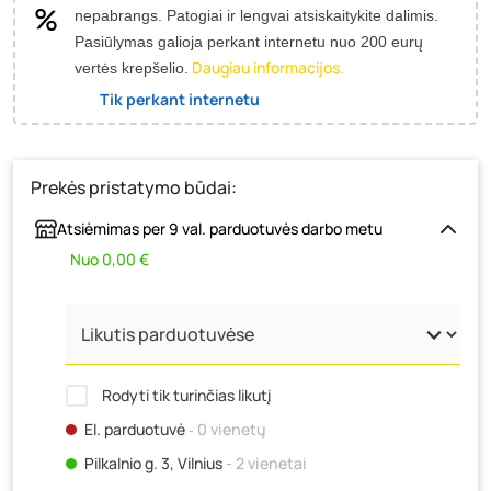
nepabrangs.
Patogiai ir lengvai atsiskaitykite dalimis.
Pasiūlymas galioja perkant internetu nuo 200 eurų
Daugiau informacijos.
vertės krepšelio.
Tik perkant internetu
Prekės pristatymo būdai:
Atsiėmimas per 9 val. parduotuvės darbo metu
Nuo 0,00 €
Rodyti tik turinčias likutį
El. parduotuvė
‐ 0 vienetų
Pilkalnio g. 3, Vilnius
- 2 vienetai