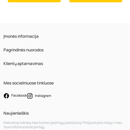
Įmonės informacija
Pagrindinės nuorodos
Klientų aptarnavimas
Mes socialiniuose tinkluose
Facebook
Instagram
Naujienlaiškis
Kiekvieną mėnesį mes turime ypatingų pasiūlymų! Prisijunk prie mūsų ir mes
tave informuosime pirmąjį.