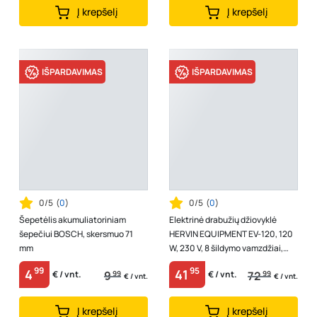
Į krepšelį
Į krepšelį
IŠPARDAVIMAS
IŠPARDAVIMAS
0/5
(
0
)
0/5
(
0
)
Šepetėlis akumuliatoriniam
Elektrinė drabužių džiovyklė
šepečiui BOSCH, skersmuo 71
HERVIN EQUIPMENT EV-120, 120
mm
W, 230 V, 8 šildymo vamzdžiai,
950 x 500 x 740 mm
99
95
4
41
9
99
72
99
€ / vnt.
€ / vnt.
€ / vnt.
€ / vnt.
Į krepšelį
Į krepšelį