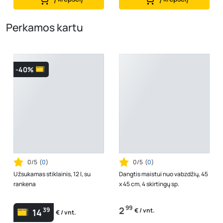
Perkamos kartu
-40%
0/5
(
0
)
0/5
(
0
)
Užsukamas stiklainis, 12 l, su
Dangtis maistui nuo vabzdžių, 45
rankena
x 45 cm, 4 skirtingų sp.
99
2
39
€ / vnt.
14
€ / vnt.