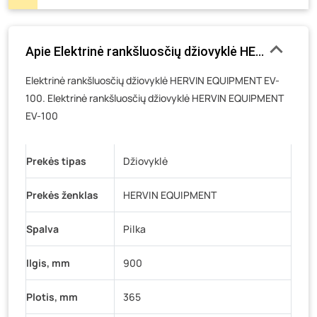
Pramonės g. 6E, Šilutė
- 0 vienetų
Gedimino g. 54, Tauragė
- 0 vienetų
Apie Elektrinė rankšluosčių džiovyklė HERVIN EQU
Luokės g. 82, Telšiai
- 1 vienetas
Veteranų g. 11, Visaginas
- 0 vienetų
Elektrinė rankšluosčių džiovyklė HERVIN EQUIPMENT EV-
100. Elektrinė rankšluosčių džiovyklė HERVIN EQUIPMENT
Baravykų g. 1, Druskininkai
- 0 vienetų
EV-100
Vilniaus g. 89D, Ukmergė
- 0 vienetų
K. Donelaičio g. 17, Rokiškis
- 0 vienetų
Prekės tipas
Džiovyklė
Šaltupės g. 64, Zarasai
- 0 vienetų
Prekės ženklas
HERVIN EQUIPMENT
Spalva
Pilka
Ilgis, mm
900
Plotis, mm
365