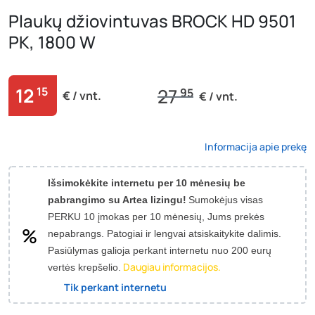
Plaukų džiovintuvas BROCK HD 9501
PK, 1800 W
12
15
27
95
€ / vnt.
€ / vnt.
Informacija apie prekę
Išsimokėkite internetu per 10 mėnesių be
pabrangimo su Artea lizingu!
Sumokėjus visas
PERKU 10 įmokas per 10 mėnesių, Jums prekės
nepabrangs.
Patogiai ir lengvai atsiskaitykite dalimis.
Pasiūlymas galioja perkant internetu nuo 200 eurų
Daugiau informacijos.
vertės krepšelio.
Tik perkant internetu