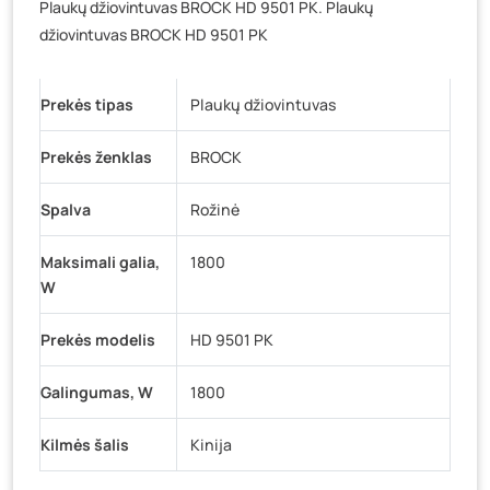
Plaukų džiovintuvas BROCK HD 9501 PK. Plaukų
Baravykų g. 1, Druskininkai
- 0 vienetų
džiovintuvas BROCK HD 9501 PK
Vilniaus g. 89D, Ukmergė
- 0 vienetų
K. Donelaičio g. 17, Rokiškis
- 0 vienetų
Prekės tipas
Plaukų džiovintuvas
Šaltupės g. 64, Zarasai
- 0 vienetų
Prekės ženklas
BROCK
Spalva
Rožinė
Maksimali galia,
1800
W
Prekės modelis
HD 9501 PK
Galingumas, W
1800
Kilmės šalis
Kinija