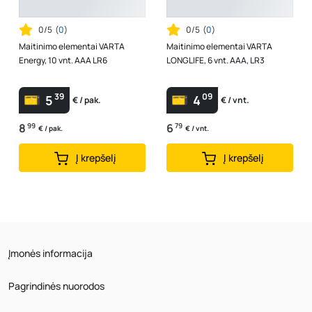
0/5
(
0
)
0/5
(
0
)
Maitinimo elementai VARTA
Maitinimo elementai VARTA
Energy, 10 vnt. AAA LR6
LONGLIFE, 6 vnt. AAA, LR3
39
09
5
4
€ / pak.
€ / vnt.
8
99
6
79
€ / pak.
€ / vnt.
Į krepšelį
Į krepšelį
Įmonės informacija
Pagrindinės nuorodos