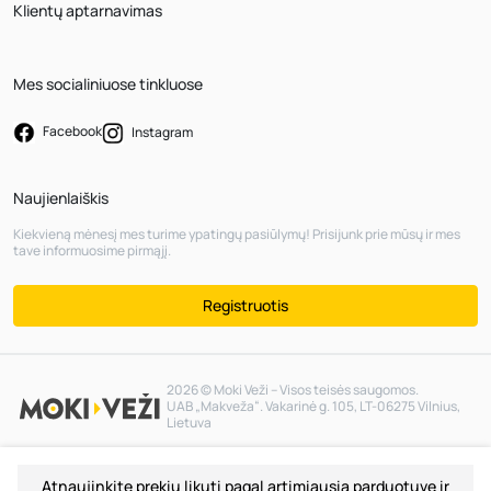
Klientų aptarnavimas
Mes socialiniuose tinkluose
Facebook
Instagram
Naujienlaiškis
Kiekvieną mėnesį mes turime ypatingų pasiūlymų! Prisijunk prie mūsų ir mes
tave informuosime pirmąjį.
Registruotis
2026 © Moki Veži – Visos teisės saugomos.
UAB „Makveža“. Vakarinė g. 105, LT-06275 Vilnius,
Lietuva
Atnaujinkite prekių likutį pagal artimiausią parduotuvę ir