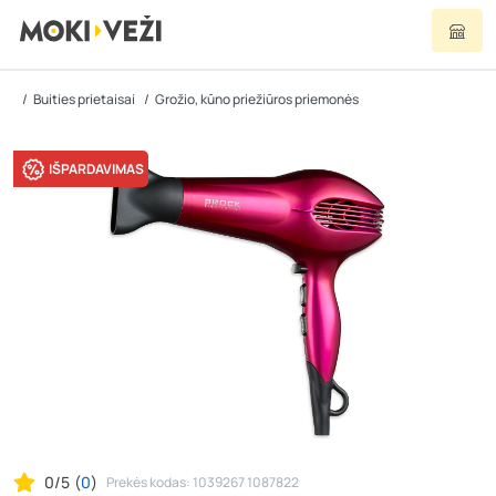
Buities prietaisai
Grožio, kūno priežiūros priemonės
IŠPARDAVIMAS
0/5
(
0
)
Prekės kodas: 1039267 1087822