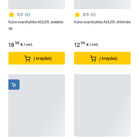
0/5
(
0
)
0/5
(
0
)
Kūno svarstyklės ADLER, sidabro
Kūno svarstyklės ADLER, stiklinės
sp.
99
99
18
12
€ / vnt.
€ / vnt.
Į krepšelį
Į krepšelį