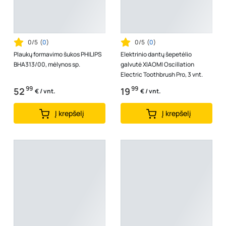
0/5
(
0
)
0/5
(
0
)
Plaukų formavimo šukos PHILIPS
Elektrinio dantų šepetėlio
BHA313/00, mėlynos sp.
galvutė XIAOMI Oscillation
Electric Toothbrush Pro, 3 vnt.
99
99
52
19
€ / vnt.
€ / vnt.
Į krepšelį
Į krepšelį