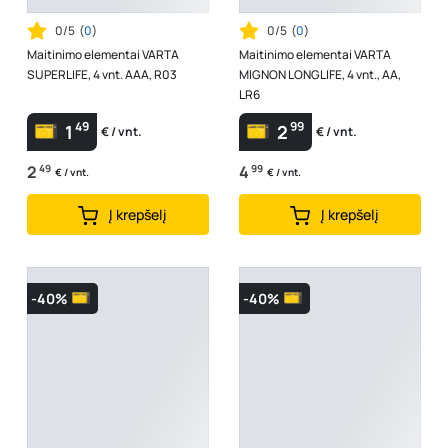
0/5
(
0
)
0/5
(
0
)
Maitinimo elementai VARTA
Maitinimo elementai VARTA
SUPERLIFE, 4 vnt. AAA, R03
MIGNON LONGLIFE, 4 vnt., AA,
LR6
49
99
1
2
€ / vnt.
€ / vnt.
2
49
4
99
€ / vnt.
€ / vnt.
Į krepšelį
Į krepšelį
-40%
-40%