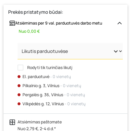
Prekės pristatymo būdai:
Atsiėmimas per 9 val. parduotuvės darbo metu
Nuo 0,00 €
Rodyti tik turinčias likutį
El. parduotuvė
‐ 0 vienetų
Pilkalnio g. 3, Vilnius
- 0 vienetų
Pergalės g. 36, Vilnius
- 0 vienetų
Vilkpėdės g. 12, Vilnius
- 0 vienetų
Ateities g. 15, Vilnius
- 0 vienetų
Atsiėmimas paštomate
Kauno r., Narsiečių k., Vytauto g. 183, Kaunas
- 1
vienetas
Nuo 2,79 €, 2-4 d.d.*