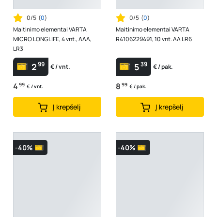
0/5
(
0
)
0/5
(
0
)
Maitinimo elementai VARTA
Maitinimo elementai VARTA
MICRO LONGLIFE, 4 vnt., AAA,
R4106229491, 10 vnt. AA LR6
LR3
99
39
2
5
€ / vnt.
€ / pak.
4
99
8
99
€ / vnt.
€ / pak.
Į krepšelį
Į krepšelį
-40%
-40%