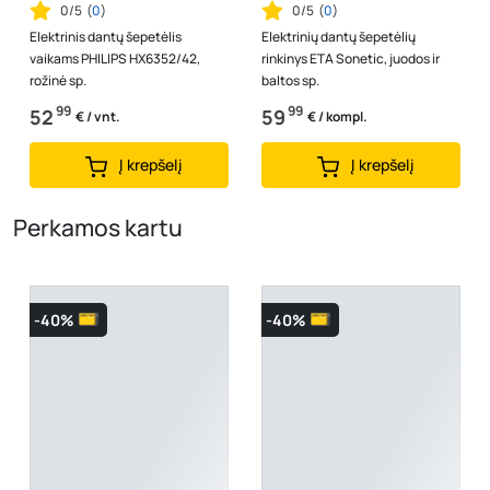
0/5
(
0
)
0/5
(
0
)
Elektrinis dantų šepetėlis
Elektrinių dantų šepetėlių
vaikams PHILIPS HX6352/42,
rinkinys ETA Sonetic, juodos ir
rožinė sp.
baltos sp.
99
99
52
59
€ / vnt.
€ / kompl.
Į krepšelį
Į krepšelį
Perkamos kartu
-40%
-40%