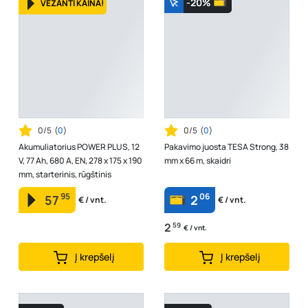
-20%
VEŽANTI KAINA!
0/5
(
0
)
0/5
(
0
)
Akumuliatorius POWER PLUS, 12
Pakavimo juosta TESA Strong, 38
V, 77 Ah, 680 A, EN, 278 x 175 x 190
mm x 66 m, skaidri
mm, starterinis, rūgštinis
95
06
57
2
€ / vnt.
€ / vnt.
2
59
€ / vnt.
Į krepšelį
Į krepšelį