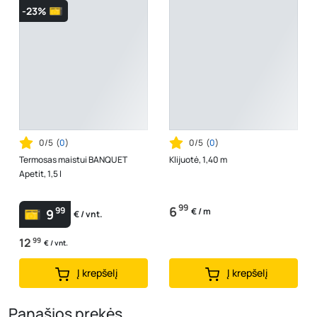
-23%
0/5
(
0
)
0/5
(
0
)
Termosas maistui BANQUET
Klijuotė, 1,40 m
Apetit, 1,5 l
99
6
99
€ / m
9
€ / vnt.
12
99
€ / vnt.
Į krepšelį
Į krepšelį
Panašios prekės