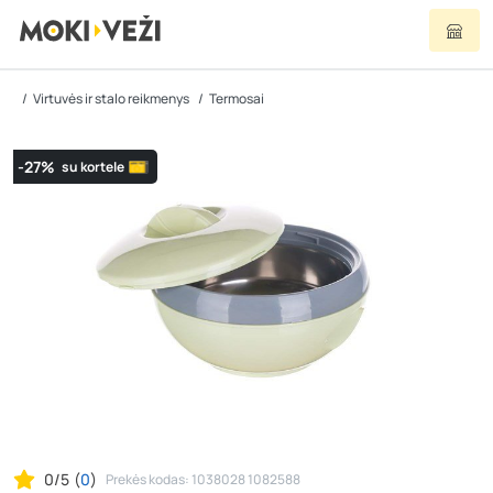
Virtuvės ir stalo reikmenys
Termosai
-27%
su kortele
0/5
(
0
)
Prekės kodas: 1038028 1082588