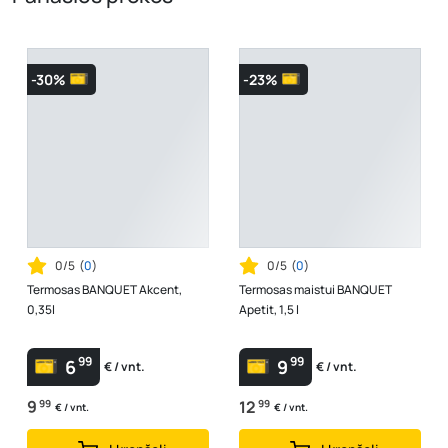
-30%
-23%
0/5
(
0
)
0/5
(
0
)
Termosas BANQUET Akcent,
Termosas maistui BANQUET
0,35l
Apetit, 1,5 l
99
99
6
9
€ / vnt.
€ / vnt.
9
99
12
99
€ / vnt.
€ / vnt.