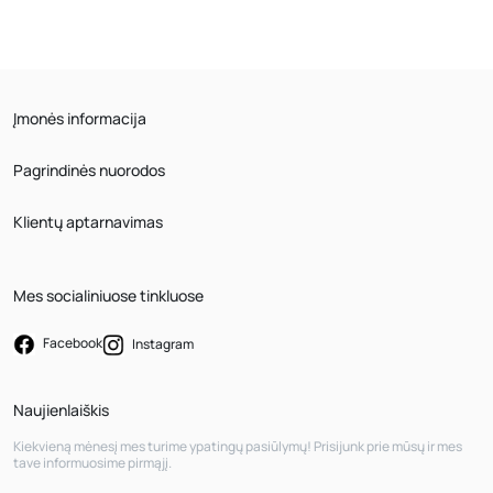
Įmonės informacija
Pagrindinės nuorodos
Klientų aptarnavimas
Mes socialiniuose tinkluose
Facebook
Instagram
Naujienlaiškis
Kiekvieną mėnesį mes turime ypatingų pasiūlymų! Prisijunk prie mūsų ir mes
tave informuosime pirmąjį.