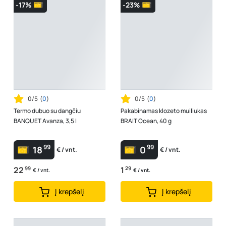
-17%
-23%
0/5
(
0
)
0/5
(
0
)
Termo dubuo su dangčiu
Pakabinamas klozeto muiliukas
BANQUET Avanza, 3,5 l
BRAIT Ocean, 40 g
99
99
18
0
€ / vnt.
€ / vnt.
22
99
1
29
€ / vnt.
€ / vnt.
Į krepšelį
Į krepšelį