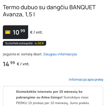
Termo dubuo su dangčiu BANQUET
Avanza, 1,5 l
10
99
€ / vnt.
Su kortele sutaupote
‐4,00 €
Įsigykite el. kortelę iškart.
Daugiau informacijos
14
99
€ / vnt.
Informacija apie prekę
Išsimokėkite internetu per 10 mėnesių be
pabrangimo su Artea lizingu!
Sumokėjus visas
PERKU 10 įmokas per 10 mėnesių, Jums prekės