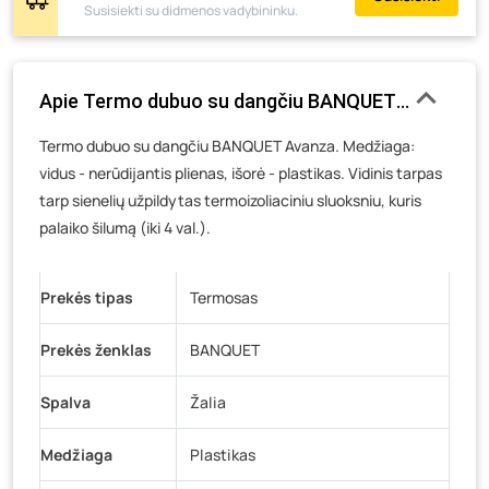
Susisiekti su didmenos vadybininku.
Pramonės g. 6E, Šilutė
- 0 vienetų
Gedimino g. 54, Tauragė
- 0 vienetų
Luokės g. 82, Telšiai
- 1 vienetas
Apie Termo dubuo su dangčiu BANQUET Avanza, 1,
Veteranų g. 11, Visaginas
- 0 vienetų
Termo dubuo su dangčiu BANQUET Avanza. Medžiaga:
Baravykų g. 1, Druskininkai
- 0 vienetų
vidus - nerūdijantis plienas, išorė - plastikas. Vidinis tarpas
Vilniaus g. 89D, Ukmergė
- 0 vienetų
tarp sienelių užpildytas termoizoliaciniu sluoksniu, kuris
K. Donelaičio g. 17, Rokiškis
- 0 vienetų
palaiko šilumą (iki 4 val.).
Šaltupės g. 64, Zarasai
- 0 vienetų
Prekės tipas
Termosas
Prekės ženklas
BANQUET
Spalva
Žalia
Medžiaga
Plastikas