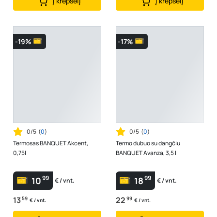
Į krepšelį
Į krepšelį
-19%
-17%
0/5
(
0
)
0/5
(
0
)
Termosas BANQUET Akcent,
Termo dubuo su dangčiu
0,75l
BANQUET Avanza, 3,5 l
99
99
10
18
€ / vnt.
€ / vnt.
13
59
22
99
€ / vnt.
€ / vnt.