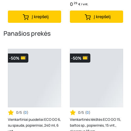
0
29
€ / vnt.
Į krepšelį
Į krepšelį
Panašios prekės
-50%
-50%
0/5
(
0
)
0/5
(
0
)
Vienkartiniai puodeliai ECO GO 6,
Vienkartinės lėkštės ECO GO 15,
su spauda, popieriniai, 240 ml, 6
baltos sp., popierinės, 15 vnt.,