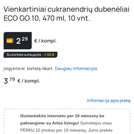
Vienkartiniai cukranendrių dubenėliai
ECO GO 10, 470 ml, 10 vnt.
2
29
€ / kompl.
Su kortele sutaupote
‐1,50 €
Įsigykite el. kortelę iškart.
Daugiau informacijos
3
79
€ / kompl.
Informacija apie prekę
Išsimokėkite internetu per 10 mėnesių be
pabrangimo su Artea lizingu!
Sumokėjus visas
PERKU 10 įmokas per 10 mėnesių, Jums prekės