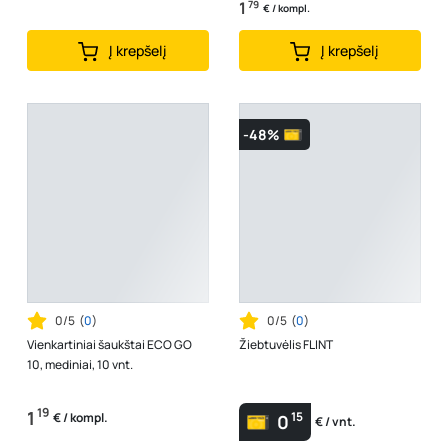
1
79
€ / kompl.
Į krepšelį
Į krepšelį
-48%
0/5
(
0
)
0/5
(
0
)
Vienkartiniai šaukštai ECO GO
Žiebtuvėlis FLINT
10, mediniai, 10 vnt.
19
1
15
€ / kompl.
0
€ / vnt.