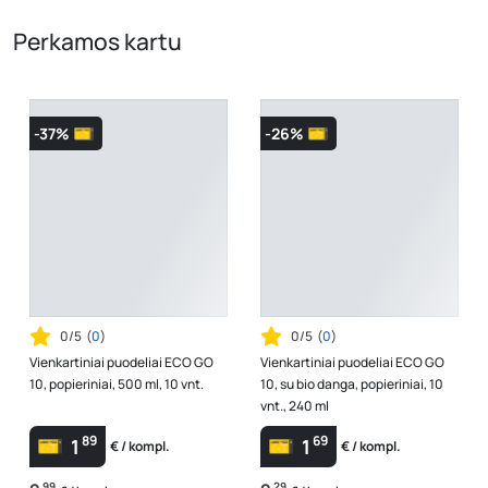
Perkamos kartu
-37%
-26%
0/5
(
0
)
0/5
(
0
)
Vienkartiniai puodeliai ECO GO
Vienkartiniai puodeliai ECO GO
10, popieriniai, 500 ml, 10 vnt.
10, su bio danga, popieriniai, 10
vnt., 240 ml
89
69
1
1
€ / kompl.
€ / kompl.
99
29