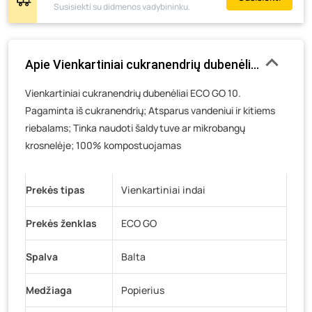
Susisiekti su didmenos vadybininku.
Pramonės g. 6E, Šilutė
- 12 komplektų
Gedimino g. 54, Tauragė
- 33 komplektai
Luokės g. 82, Telšiai
- 43 komplektai
Apie Vienkartiniai cukranendrių dubenėliai ECO GO 1
Veteranų g. 11, Visaginas
- 24 komplektai
Vienkartiniai cukranendrių dubenėliai ECO GO 10.
Baravykų g. 1, Druskininkai
- 0 komplektų
Pagaminta iš cukranendrių; Atsparus vandeniui ir kitiems
Vilniaus g. 89D, Ukmergė
- 0 komplektų
riebalams; Tinka naudoti šaldytuve ar mikrobangų
K. Donelaičio g. 17, Rokiškis
- 0 komplektų
krosnelėje; 100% kompostuojamas
Šaltupės g. 64, Zarasai
- 0 komplektų
Prekės tipas
Vienkartiniai indai
Prekės ženklas
ECO GO
Spalva
Balta
Medžiaga
Popierius