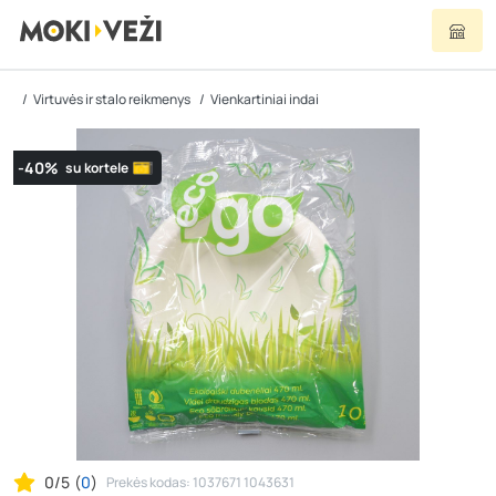
Virtuvės ir stalo reikmenys
Vienkartiniai indai
-40%
su kortele
0/5
(
0
)
Prekės kodas: 1037671 1043631