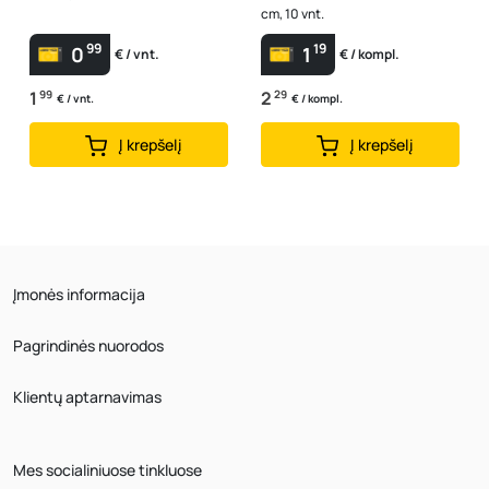
cm, 10 vnt.
99
19
0
1
€ / vnt.
€ / kompl.
1
99
2
29
€ / vnt.
€ / kompl.
Į krepšelį
Į krepšelį
Įmonės informacija
Pagrindinės nuorodos
Klientų aptarnavimas
Mes socialiniuose tinkluose