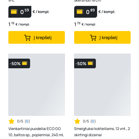
vnt.
skersmuo 18 cm
59
89
0
0
€ / kompl.
€ / kompl.
1
19
1
79
€ / kompl.
€ / kompl.
Į krepšelį
Į krepšelį
-50%
-50%
0/5
(
0
)
0/5
(
0
)
Vienkartiniai puodeliai ECO GO
Smeigtukai kokteiliams, 12 vnt., 2
10, baltos sp., popieriniai, 240 ml,
skirtingi dizainai