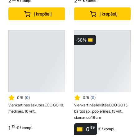
2
2
€ / kompl.
€ / kompl.
Į krepšelį
Į krepšelį
-50%
0/5
(
0
)
0/5
(
0
)
Vienkartinės šakutės ECO GO 10,
Vienkartinės lėkštės ECO GO 15,
medinės, 10 vnt.
baltos sp., popierinės, 15 vnt.,
skersmuo 18 cm
19
1
89
€ / kompl.
0
€ / kompl.