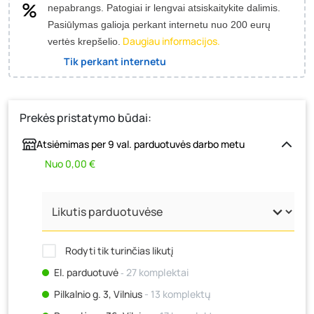
nepabrangs.
Patogiai ir lengvai atsiskaitykite dalimis.
Pasiūlymas galioja perkant internetu nuo 200 eurų
Daugiau informacijos.
vertės krepšelio.
Tik perkant internetu
Prekės pristatymo būdai:
Atsiėmimas per 9 val. parduotuvės darbo metu
Nuo 0,00 €
Rodyti tik turinčias likutį
El. parduotuvė
‐ 27 komplektai
Pilkalnio g. 3, Vilnius
- 13 komplektų