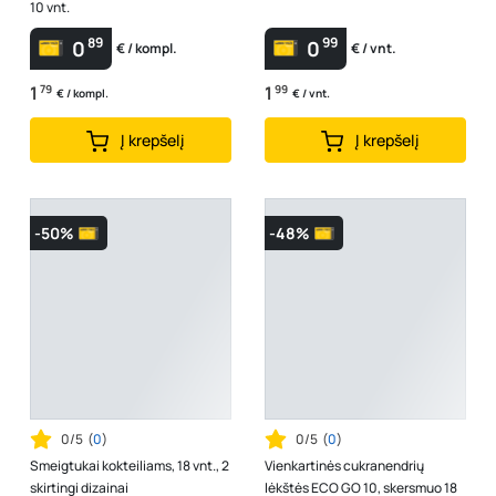
10 vnt.
89
99
0
0
€ / kompl.
€ / vnt.
1
79
1
99
€ / kompl.
€ / vnt.
Į krepšelį
Į krepšelį
-50%
-48%
0/5
(
0
)
0/5
(
0
)
Smeigtukai kokteiliams, 18 vnt., 2
Vienkartinės cukranendrių
skirtingi dizainai
lėkštės ECO GO 10, skersmuo 18