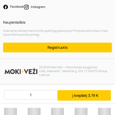
Facebook
Instagram
Naujienlaiškis
Kiekvieną mėnesį mes turime ypatingų pasiūlymų! Prisijunk prie mūsų ir mes
tave informuosime pirmąjį.
Registruotis
2026 © Moki Veži – Visos teisės saugomos.
UAB „Makveža“. Vakarinė g. 105, LT-06275 Vilnius,
Lietuva
Į krepšelį
3,79 €