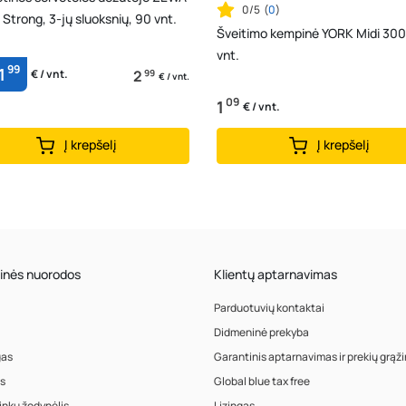
0/5
(
0
)
 Strong, 3-jų sluoksnių, 90 vnt.
Šveitimo kempinė YORK Midi 300
vnt.
99
1
2
99
€ / vnt.
€ / vnt.
09
1
€ / vnt.
Į krepšelį
Į krepšelį
inės nuorodos
Klientų aptarnavimas
Parduotuvių kontaktai
Didmeninė prekyba
gas
Garantinis aptarnavimas ir prekių grąž
s
Global blue tax free
inkų žodynėlis
Lizingas