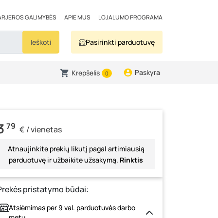
ARJEROS GALIMYBĖS
APIE MUS
LOJALUMO PROGRAMA
Ieškoti
Pasirinkti parduotuvę
Paskyra
Krepšelis
0
3
79
€ / vienetas
Atnaujinkite prekių likutį pagal artimiausią
parduotuvę ir užbaikite užsakymą.
Rinktis
Prekės pristatymo būdai:
Atsiėmimas per 9 val. parduotuvės darbo
metu