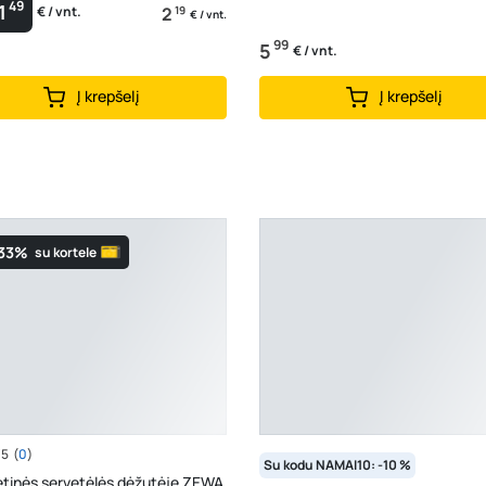
49
1
2
19
€ / vnt.
€ / vnt.
99
5
€ / vnt.
Į krepšelį
Į krepšelį
-33%
su kortele
/5
(
0
)
Su kodu NAMAI10: -10 %
tinės servetėlės dėžutėje ZEWA