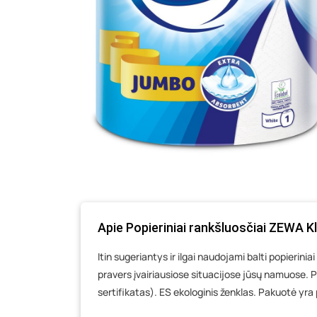
Apie Popieriniai rankšluosčiai ZEWA Kla
Itin sugeriantys ir ilgai naudojami balti popierini
pravers įvairiausiose situacijose jūsų namuose. 
sertifikatas). ES ekologinis ženklas. Pakuotė yra