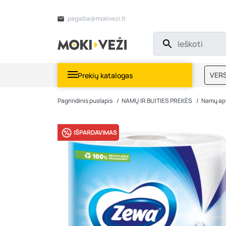
pagalba@mokivezi.lt
VERS
Prekių katalogas
MOKI
Pagrindinis puslapis
NAMŲ IR BUITIES PREKĖS
Namų ap
IŠPARDAVIMAS