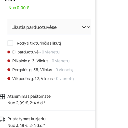
Nuo 0,00 €
Rodyti tik turinčias likutį
El. parduotuvė
‐ 0 vienetų
Pilkalnio g. 3, Vilnius
- 0 vienetų
Pergalės g. 36, Vilnius
- 0 vienetų
Vilkpėdės g. 12, Vilnius
- 0 vienetų
Ateities g. 15, Vilnius
- 0 vienetų
Atsiėmimas paštomate
Kauno r., Narsiečių k., Vytauto g. 183,
Kaunas
Nuo 2,99 €, 2-4 d.d.*
- 0 vienetų
Šilutės pl. 83A, Klaipėda
- 6 vienetai
Pristatymas kurjeriu
Pramonės g. 7, Šiauliai
- 3 vienetai
Nuo 3,49 €, 2-4 d.d.*