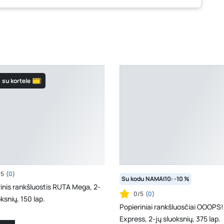
su kortele
/5
(
0
)
Su kodu NAMAI10: -10 %
inis rankšluostis RUTA Mega, 2-
0/5
(
0
)
oksnių, 150 lap.
Popieriniai rankšluosčiai OOOPS!
Express, 2-jų sluoksnių, 375 lap.