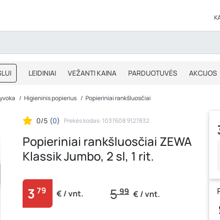
K
LUI
LEIDINIAI
VEŽANTI KAINA
PARDUOTUVĖS
AKCIJOS
BLOGAS
IŠPARDAVIMAS
yvoka
Higieninis popierius
Popieriniai rankšluosčiai
0/5
(
0
)
Prekės kodas: 1037608 9127832
Popieriniai rankšluosčiai ZEWA
Klassik Jumbo, 2 sl, 1 rit.
3
79
5
99
€ / vnt.
€ / vnt.