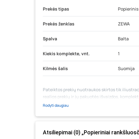
Prekės tipas
Popierinis
Prekės ženklas
ZEWA
Spalva
Balta
Kiekis komplekte, vnt.
1
Kilmės šalis
Suomija
Pateiktos prekių nuotraukos skirtos tik iliustrac
realios prekių ir jų pakuotės išvaizdos, komplek
medžiaga su aprašymu) yra bendrinio pobūdžio,
Rodyti daugiau
likutis ar kainos internetinėje parduotuvėje bei
prašome vadovautis ta kaina, kuri galioja pirki
Atsiliepimai (0) „Popieriniai rankšluosč