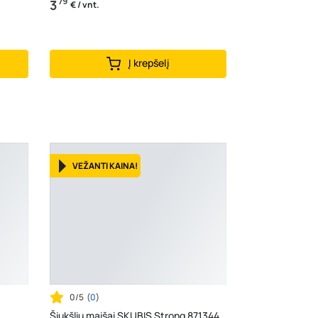
79
3
€ / vnt.
Į krepšelį
VEŽANTI KAINA!
0/5
(
0
)
Šiukšlių maišai SKUBIS Strong 871344,