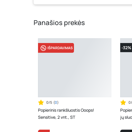
Panašios prekės
-32%
IŠPARDAVIMAS
0/5
(
0
)
0
Popierinis rankšluostis Ooops!
Popier
Sensitive, 2 vnt., ST
jų slu