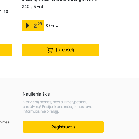
240 l, 5 vnt.
1, 10
29
2
€ / vnt.
Į krepšelį
Naujienlaiškis
Kiekvieną mėnesį mes turime ypatingų
pasiūlymų! Prisijunk prie mūsų ir mes tave
informuosime pirmąjį.
inimas
Registruotis