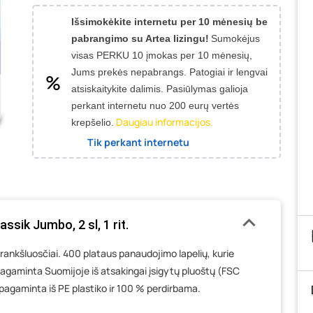
Išsimokėkite internetu per 10 mėnesių be
pabrangimo su Artea lizingu!
Sumokėjus
visas PERKU 10 įmokas per 10 mėnesių,
Jums prekės nepabrangs.
Patogiai ir lengvai
atsiskaitykite dalimis. Pasiūlymas galioja
perkant internetu nuo 200 eurų vertės
Daugiau informacijos.
krepšelio.
Tik perkant internetu
ssik Jumbo, 2 sl, 1 rit.
ai rankšluosčiai. 400 plataus panaudojimo lapelių, kurie
Pagaminta Suomijoje iš atsakingai įsigytų pluoštų (FSC
 pagaminta iš PE plastiko ir 100 % perdirbama.