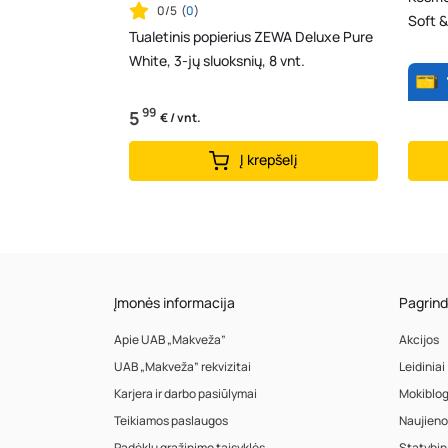
0/5
(
0
)
Soft &
Tualetinis popierius ZEWA Deluxe Pure
White, 3-jų sluoksnių, 8 vnt.
99
5
€ / vnt.
Į krepšelį
Įmonės informacija
Pagrind
Apie UAB „Makveža”
Akcijos
UAB „Makveža” rekvizitai
Leidiniai
Karjera ir darbo pasiūlymai
Mokiblo
Teikiamos paslaugos
Naujieno
Padėklų grąžinimo taisyklės
Statybin