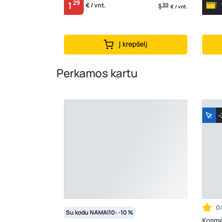
29
1
1
99
€ / vnt.
€ / vnt.
Į krepšelį
Perkamos kartu
0
Su kodu NAMAI10: -10 %
Kosme