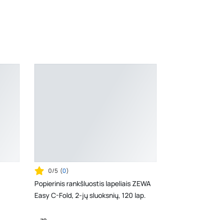
Šaltupės g. 64, Zarasai
- 0 vienetų
0/5
(
0
)
Popierinis rankšluostis lapeliais ZEWA
Easy C-Fold, 2-jų sluoksnių, 120 lap.