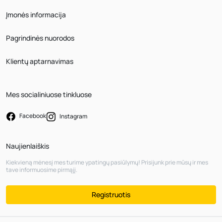
Įmonės informacija
Pagrindinės nuorodos
Klientų aptarnavimas
Mes socialiniuose tinkluose
Facebook
Instagram
Naujienlaiškis
Kiekvieną mėnesį mes turime ypatingų pasiūlymų! Prisijunk prie mūsų ir mes
tave informuosime pirmąjį.
Registruotis