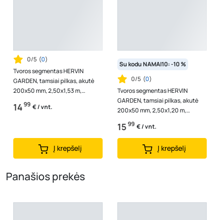
0/5
(
0
)
Su kodu NAMAI10: -10 %
Tvoros segmentas HERVIN
0/5
(
0
)
GARDEN, tamsiai pilkas, akutė
200x50 mm, 2,50x1,53 m,
Tvoros segmentas HERVIN
cinkuota ir dengta PVC, vielos
GARDEN, tamsiai pilkas, akutė
99
14
€ / vnt.
storis 3,7 ...
200x50 mm, 2,50x1,20 m,
cinkuota ir dengta PVC, vielos
99
15
€ / vnt.
storis 3,7 ...
Į krepšelį
Į krepšelį
Panašios prekės