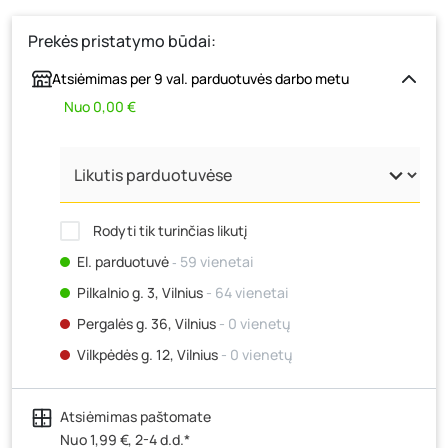
Prekės pristatymo būdai:
Atsiėmimas per 9 val. parduotuvės darbo metu
Nuo 0,00 €
Rodyti tik turinčias likutį
El. parduotuvė
‐ 59 vienetai
Pilkalnio g. 3, Vilnius
- 64 vienetai
Pergalės g. 36, Vilnius
- 0 vienetų
Vilkpėdės g. 12, Vilnius
- 0 vienetų
Ateities g. 15, Vilnius
- 0 vienetų
Atsiėmimas paštomate
Kauno r., Narsiečių k., Vytauto g. 183, Kaunas
- 0
vienetų
Nuo 1,99 €, 2-4 d.d.*