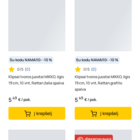
Su kodu NAMAI10: -10 %
Su kodu NAMAI10: -10 %
0/5
(
0
)
0/5
(
0
)
Klipsai tvoros juostai MIKKO, ilgis
Klipsai tvoros juostai MIKKO, ilgis
19 cm, 10 vnt, Rattan žalia spalva
19 cm, 10 vnt, Rattan grafito
spalva
49
49
5
5
€ / pok.
€ / pok.
Į krepšelį
Į krepšelį
IŠPARDAVIMAS