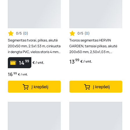
0/5
(
0
)
0/5
(
0
)
Segmentas tvorai, pilkas, akutė
Tvoros segmentas HERVIN
200x50 mm, 2.5x1.53 m, cinkuota
GARDEN, tamsiai pilkas, akutė
ir dengta PVC, vielos storis 4 mm,
200x50 mm, 2,50x1,03 m,
ZN+RAL7016
cinkuota ir dengta PVC, vielos
99
13
99
€ / vnt.
14
€ / vnt.
storis 3,7 ...
16
99
€ / vnt.
Į krepšelį
Į krepšelį