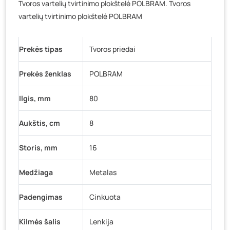
Tvoros vartelių tvirtinimo plokštelė POLBRAM. Tvoros
Baravykų g. 1, Druskininkai
- 0 vienetų
vartelių tvirtinimo plokštelė POLBRAM
Vilniaus g. 89D, Ukmergė
- 0 vienetų
K. Donelaičio g. 17, Rokiškis
- 7 vienetai
Prekės tipas
Tvoros priedai
Šaltupės g. 64, Zarasai
- 0 vienetų
Prekės ženklas
POLBRAM
Ilgis, mm
80
Aukštis, cm
8
Storis, mm
16
Medžiaga
Metalas
Padengimas
Cinkuota
Kilmės šalis
Lenkija