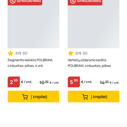
IŠPARDAVIMAS
IŠPARDAVIMAS
0/5
(
0
)
0/5
(
0
)
Segmento laikiklis POLBRAM,
Vartelių uždarymo kaištis
cinkuotas, pilkas, 4 vnt.
POLBRAM, cinkuotas, pilkas
99
99
2
5
10
99
14
99
€ / vnt.
€ / vnt.
€ / vnt.
€ / vnt.
Į krepšelį
Į krepšelį