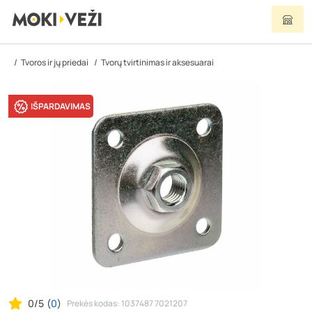
Tvoros ir jų priedai
Tvorų tvirtinimas ir aksesuarai
IŠPARDAVIMAS
0/5
(
0
)
Prekės kodas: 1037487 7021207