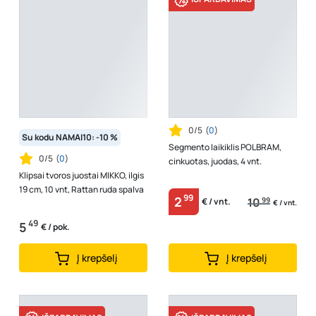
0/5
(
0
)
Su kodu NAMAI10: -10 %
Segmento laikiklis POLBRAM,
0/5
(
0
)
cinkuotas, juodas, 4 vnt.
Klipsai tvoros juostai MIKKO, ilgis
19 cm, 10 vnt, Rattan ruda spalva
99
2
10
99
€ / vnt.
€ / vnt.
49
5
€ / pok.
Į krepšelį
Į krepšelį