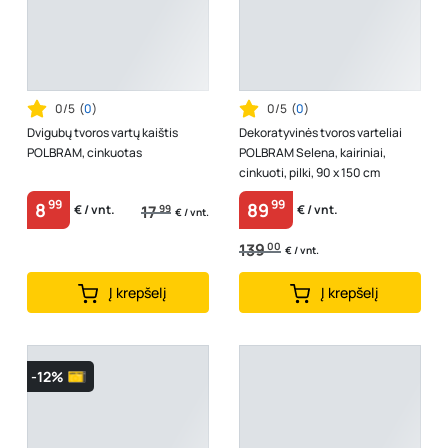
0/5
(
0
)
0/5
(
0
)
Dvigubų tvoros vartų kaištis
Dekoratyvinės tvoros varteliai
POLBRAM, cinkuotas
POLBRAM Selena, kairiniai,
cinkuoti, pilki, 90 x 150 cm
99
99
8
89
17
99
€ / vnt.
€ / vnt.
€ / vnt.
139
00
€ / vnt.
Į krepšelį
Į krepšelį
-12%