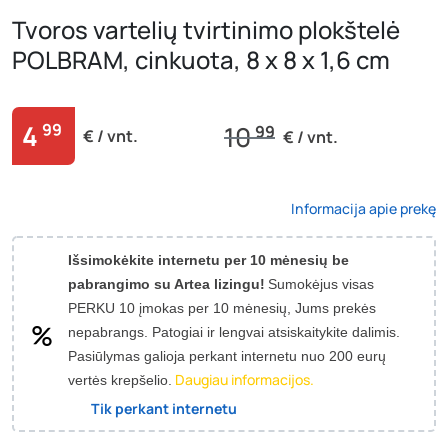
Tvoros vartelių tvirtinimo plokštelė
POLBRAM, cinkuota, 8 x 8 x 1,6 cm
4
99
10
99
€ / vnt.
€ / vnt.
Informacija apie prekę
Išsimokėkite internetu per 10 mėnesių be
pabrangimo su Artea lizingu!
Sumokėjus visas
PERKU 10 įmokas per 10 mėnesių, Jums prekės
nepabrangs.
Patogiai ir lengvai atsiskaitykite dalimis.
Pasiūlymas galioja perkant internetu nuo 200 eurų
Daugiau informacijos.
vertės krepšelio.
Tik perkant internetu