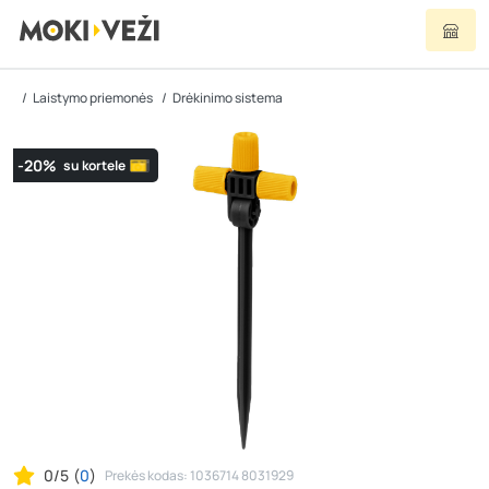
Laistymo priemonės
Drėkinimo sistema
-20%
su kortele
0/5
(
0
)
Prekės kodas: 1036714 8031929