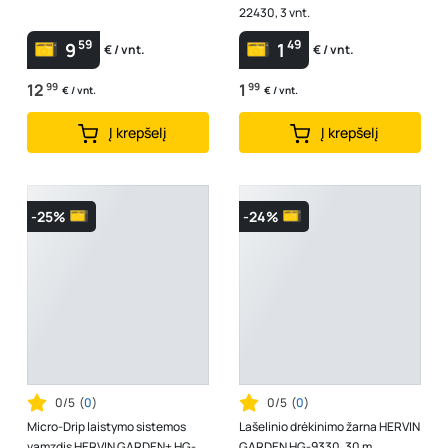
22430, 3 vnt.
59
49
9
1
€ / vnt.
€ / vnt.
12
99
1
99
€ / vnt.
€ / vnt.
Į krepšelį
Į krepšelį
-25%
-24%
0/5
(
0
)
0/5
(
0
)
Micro-Drip laistymo sistemos
Lašelinio drėkinimo žarna HERVIN
vamzdis HERVIN GARDEN+ HG-
GARDEN HG-9330, 30 m