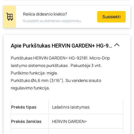
Tiekimo g. 4, Biržai
- 0 vienetų
Žemaičių g. 2, Raseiniai
- 0 vienetų
Reikia didesnio kiekio?
Susisiekti
Susisiekti su didmenos vadybininku.
Pramonės g. 6E, Šilutė
- 0 vienetų
Gedimino g. 54, Tauragė
- 0 vienetų
Luokės g. 82, Telšiai
- 3 vienetai
Apie Purkštukas HERVIN GARDEN+ HG-92181, Micro-
Veteranų g. 11, Visaginas
- 0 vienetų
Purkštukas HERVIN GARDEN+ HG-92181. Micro-Drip
Baravykų g. 1, Druskininkai
- 0 vienetų
laistymo sistemos purkštukas . Pakuotėje 3 vnt.
Vilniaus g. 89D, Ukmergė
- 0 vienetų
Purškimo funkcija: migla.
K. Donelaičio g. 17, Rokiškis
- 0 vienetų
Purkštuko Ø4,6 mm (3/16”). Su vandens srauto
Šaltupės g. 64, Zarasai
- 0 vienetų
reguliavimo funkcija.
Prekės tipas
Lašelinis laistymas
Prekės ženklas
HERVIN GARDEN+