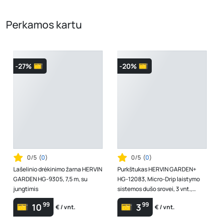
Perkamos kartu
-27%
-20%
0/5
(
0
)
0/5
(
0
)
Lašelinio drėkinimo žarna HERVIN
Purkštukas HERVIN GARDEN+
GARDEN HG-9305, 7,5 m, su
HG-12083, Micro-Drip laistymo
jungtimis
sistemos dušo srovei, 3 vnt.,
purkštuko Ø4,6 mm
99
99
10
3
€ / vnt.
€ / vnt.