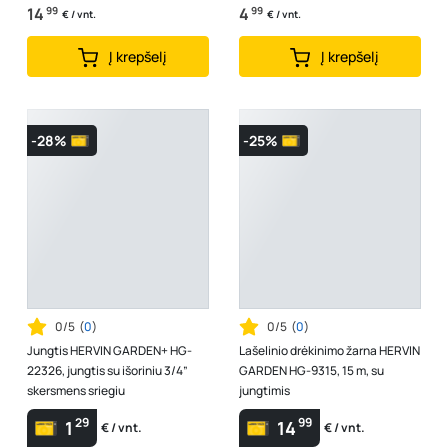
14
99
4
99
€ / vnt.
€ / vnt.
Į krepšelį
Į krepšelį
-28%
-25%
0/5
(
0
)
0/5
(
0
)
Jungtis HERVIN GARDEN+ HG-
Lašelinio drėkinimo žarna HERVIN
22326, jungtis su išoriniu 3/4”
GARDEN HG-9315, 15 m, su
skersmens sriegiu
jungtimis
29
99
1
14
€ / vnt.
€ / vnt.