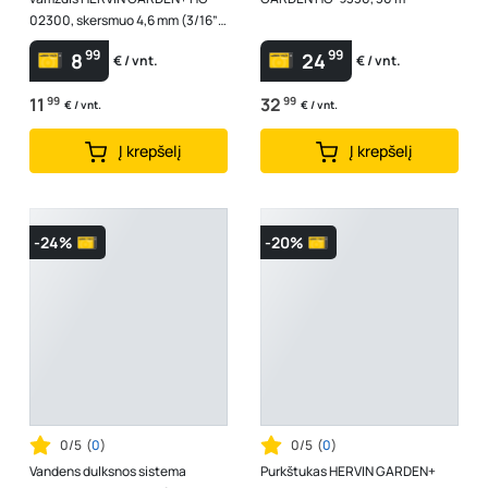
02300, skersmuo 4,6 mm (3/16”).
Ilgis 15 m.
99
99
8
24
€ / vnt.
€ / vnt.
11
99
32
99
€ / vnt.
€ / vnt.
Į krepšelį
Į krepšelį
-24%
-20%
0/5
(
0
)
0/5
(
0
)
Vandens dulksnos sistema
Purkštukas HERVIN GARDEN+