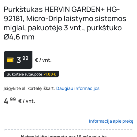
Purkštukas HERVIN GARDEN+ HG-
92181, Micro-Drip laistymo sistemos
miglai, pakuotėje 3 vnt., purkštuko
Ø4,6 mm
3
99
€ / vnt.
Su kortele sutaupote
‐1,00 €
Įsigykite el. kortelę iškart.
Daugiau informacijos
4
99
€ / vnt.
Informacija apie prekę
Išsimokėkite internetu per 10 mėnesių be