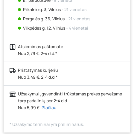
El. parduotuvė
‐ 9 vienetai
Pilkalnio g. 3, Vilnius
- 21 vienetas
Pergalės g. 36, Vilnius
- 21 vienetas
Vilkpėdės g. 12, Vilnius
- 4 vienetai
Ateities g. 15, Vilnius
- 4 vienetai
Atsiėmimas paštomate
Kauno r., Narsiečių k., Vytauto g. 183, Kaunas
- 25
vienetai
Nuo 2,79 €, 2-4 d.d.*
Šilutės pl. 83A, Klaipėda
- 0 vienetų
Pristatymas kurjeriu
Pramonės g. 7, Šiauliai
- 10 vienetų
Nuo 3,49 €, 2-4 d.d.*
Klaipėdos g. 170R, Panevėžys
- 19 vienetų
Santaikos g. 26B, Alytus
- 12 vienetų
Užsakymui įgyvendinti trūkstamas prekes pervežame
J. Basanavičiaus g. 6, Utena
- 18 vienetų
tarp padalinių per 2-4 d.d.
Nuo 5,99 €
Plačiau
Novočėbės k. 3, Kėdainiai
- 9 vienetai
Kauno g. 160, Marijampolė
- 14 vienetų
* Užsakymo terminai yra preliminarūs.
Skuodo g. 41, Mažeikiai
- 7 vienetai