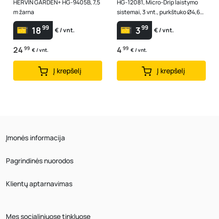
HERVIN GARDEN+ HG-9405B, 7,5
HG-12081, Micro-Drip laistymo
m žarna
sistemai, 3 vnt., purkštuko Ø4,6
mm
99
99
18
3
€ / vnt.
€ / vnt.
24
99
4
99
€ / vnt.
€ / vnt.
Į krepšelį
Į krepšelį
Įmonės informacija
Pagrindinės nuorodos
Klientų aptarnavimas
Mes socialiniuose tinkluose