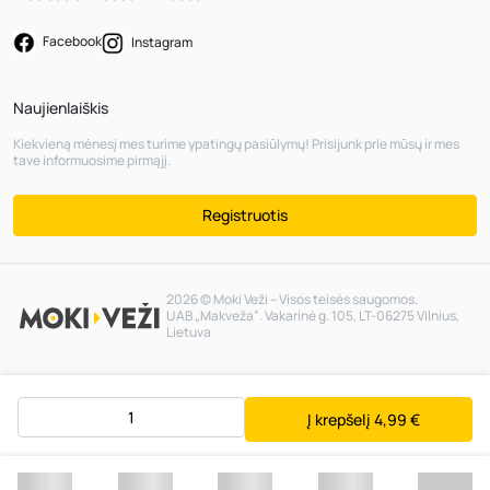
Facebook
Instagram
Naujienlaiškis
Kiekvieną mėnesį mes turime ypatingų pasiūlymų! Prisijunk prie mūsų ir mes
tave informuosime pirmąjį.
Registruotis
2026 © Moki Veži – Visos teisės saugomos.
UAB „Makveža“. Vakarinė g. 105, LT-06275 Vilnius,
Lietuva
Į krepšelį
4,99 €