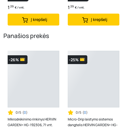
1
29
1
29
€ / vnt.
€ / vnt.
Į krepšelį
Į krepšelį
Panašios prekės
-26%
-25%
0/5
(
0
)
0/5
(
0
)
Mikrodrėkinimo rinkinys HERVIN
Micro-Drip laistymo sistemos
GARDEN+ HG-192306, 71 vnt.
dangtelis HERVIN GARDEN+ HG-