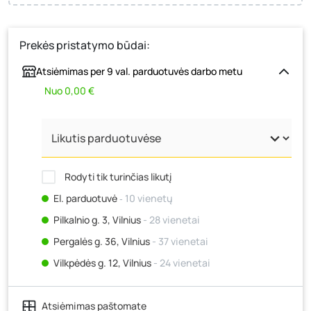
Prekės pristatymo būdai:
Atsiėmimas per 9 val. parduotuvės darbo metu
Nuo 0,00 €
Rodyti tik turinčias likutį
El. parduotuvė
‐ 10 vienetų
Pilkalnio g. 3, Vilnius
- 28 vienetai
Pergalės g. 36, Vilnius
- 37 vienetai
Vilkpėdės g. 12, Vilnius
- 24 vienetai
Ateities g. 15, Vilnius
- 10 vienetų
Atsiėmimas paštomate
Kauno r., Narsiečių k., Vytauto g. 183, Kaunas
- 19