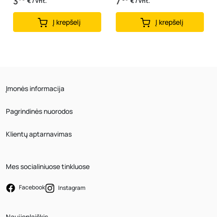
3
7
€ / vnt.
€ / vnt.
Į krepšelį
Į krepšelį
Įmonės informacija
Pagrindinės nuorodos
Klientų aptarnavimas
Mes socialiniuose tinkluose
Facebook
Instagram
Naujienlaiškis