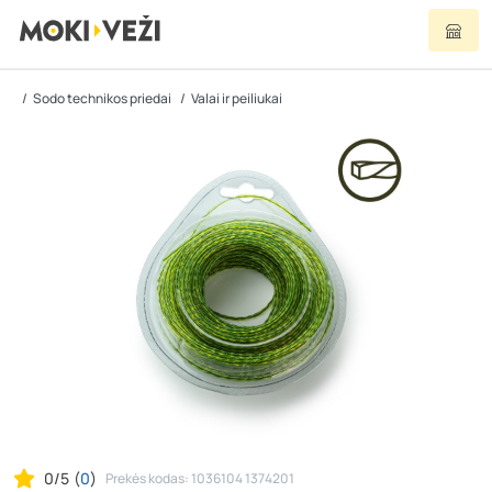
Sodo technikos priedai
Valai ir peiliukai
0/5
(
0
)
Prekės kodas: 1036104 1374201