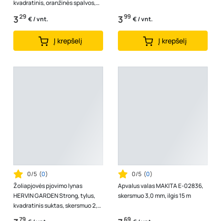
kvadratinis, oranžinės spalvos,
skersmuo 3,0 mm, 10 m
29
99
3
3
€ / vnt.
€ / vnt.
Į krepšelį
Į krepšelį
0/5
(
0
)
0/5
(
0
)
Žoliapjovės pjovimo lynas
Apvalus valas MAKITA E-02836,
HERVIN GARDEN Strong, tylus,
skersmuo 3,0 mm, ilgis 15 m
kvadratinis suktas, skersmuo 2,4
mm, 15 m
79
69