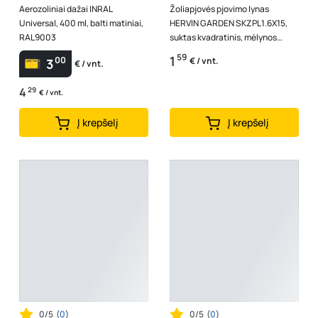
Aerozoliniai dažai INRAL
Žoliapjovės pjovimo lynas
Universal, 400 ml, balti matiniai,
HERVIN GARDEN SKZPL1.6X15,
RAL9003
suktas kvadratinis, mėlynos
spalvos, skersmuo 1,6 mm, 15 m
59
1
00
€ / vnt.
3
€ / vnt.
4
29
€ / vnt.
Į krepšelį
Į krepšelį
0/5
(
0
)
0/5
(
0
)