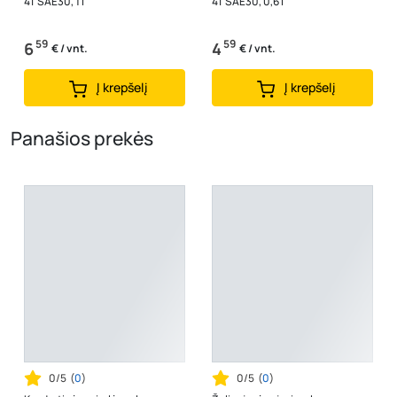
4T SAE30, 1 l
4T SAE30, 0,6 l
59
59
6
4
€ / vnt.
€ / vnt.
Į krepšelį
Į krepšelį
Panašios prekės
0/5
(
0
)
0/5
(
0
)