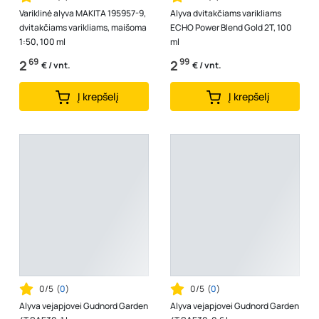
Variklinė alyva MAKITA 195957-9,
Alyva dvitakčiams varikliams
dvitakčiams varikliams, maišoma
ECHO Power Blend Gold 2T, 100
1:50, 100 ml
ml
69
99
2
2
€ / vnt.
€ / vnt.
Į krepšelį
Į krepšelį
0/5
(
0
)
0/5
(
0
)
Alyva vejapjovei Gudnord Garden
Alyva vejapjovei Gudnord Garden