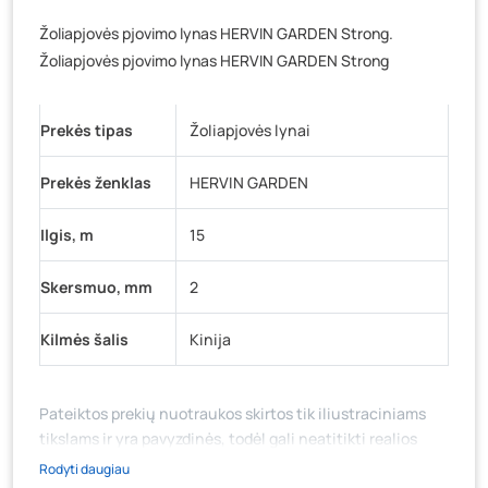
Veteranų g. 11, Visaginas
- 0 vienetų
Žoliapjovės pjovimo lynas HERVIN GARDEN Strong.
Baravykų g. 1, Druskininkai
- 0 vienetų
Žoliapjovės pjovimo lynas HERVIN GARDEN Strong
Vilniaus g. 89D, Ukmergė
- 0 vienetų
K. Donelaičio g. 17, Rokiškis
- 0 vienetų
Prekės tipas
Žoliapjovės lynai
Šaltupės g. 64, Zarasai
- 0 vienetų
Prekės ženklas
HERVIN GARDEN
Ilgis, m
15
Skersmuo, mm
2
Kilmės šalis
Kinija
Pateiktos prekių nuotraukos skirtos tik iliustraciniams
tikslams ir yra pavyzdinės, todėl gali neatitikti realios
prekių ir jų pakuotės išvaizdos, komplektacijos, spalvos ar
Rodyti daugiau