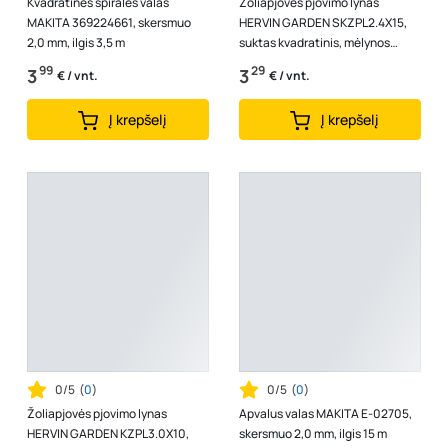
Kvadratinės spiralės valas
Žoliapjovės pjovimo lynas
MAKITA 369224661, skersmuo
HERVIN GARDEN SKZPL2.4X15,
2,0 mm, ilgis 3,5 m
suktas kvadratinis, mėlynos
spalvos, skersmuo 2,4 mm, 15 m
99
29
3
3
€ / vnt.
€ / vnt.
Į krepšelį
Į krepšelį
0/5
(
0
)
0/5
(
0
)
Žoliapjovės pjovimo lynas
Apvalus valas MAKITA E-02705,
HERVIN GARDEN KZPL3.0X10,
skersmuo 2,0 mm, ilgis 15 m