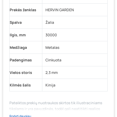
Prekės ženklas
HERVIN GARDEN
Spalva
Žalia
Ilgis, mm
30000
Medžiaga
Metalas
Padengimas
Cinkuota
Vielos storis
2,3 mm
Kilmės šalis
Kinija
Pateiktos prekių nuotraukos skirtos tik iliustraciniams
tikslams ir yra pavyzdinės, todėl gali neatitikti realios
prekių ir jų pakuotės išvaizdos, komplektacijos, spalvos ar
Rodyti daugiau