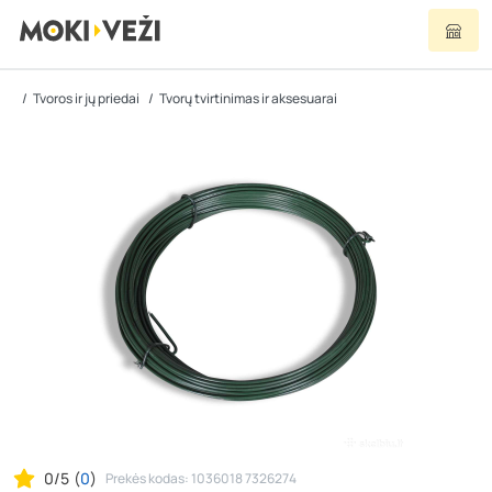
Tvoros ir jų priedai
Tvorų tvirtinimas ir aksesuarai
0/5
(
0
)
Prekės kodas: 1036018 7326274