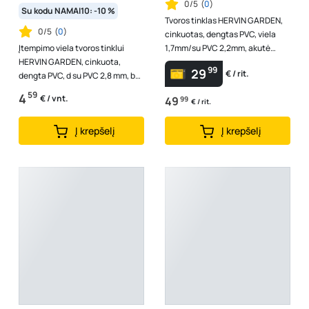
0/5
(
0
)
Su kodu NAMAI10: -10 %
Tvoros tinklas HERVIN GARDEN,
0/5
(
0
)
cinkuotas, dengtas PVC, viela
Įtempimo viela tvoros tinklui
1,7mm/su PVC 2,2mm, akutė
HERVIN GARDEN, cinkuota,
100x75 mm, aukštis 1,2 m, ritinio
99
29
€ / rit.
dengta PVC, d su PVC 2,8 mm, be
...
PVC d-2,1 mm, 30 m rulone,
59
4
€ / vnt.
49
99
€ / rit.
RAL600...
Į krepšelį
Į krepšelį