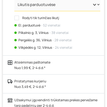
Rodyti tik turinčias likutį
El. parduotuvė
‐ 52 vienetai
Pilkalnio g. 3, Vilnius
- 38 vienetai
Pergalės g. 36, Vilnius
- 28 vienetai
Vilkpėdės g. 12, Vilnius
- 24 vienetai
Ateities g. 15, Vilnius
- 27 vienetai
Atsiėmimas paštomate
Kauno r., Narsiečių k., Vytauto g. 183, Kaunas
- 28
vienetai
Nuo 1,99 €, 2-4 d.d.*
Šilutės pl. 83A, Klaipėda
- 31 vienetas
Pristatymas kurjeriu
Pramonės g. 7, Šiauliai
- 36 vienetai
Nuo 3,49 €, 2-4 d.d.*
Klaipėdos g. 170R, Panevėžys
- 16 vienetų
Santaikos g. 26B, Alytus
- 56 vienetai
Užsakymui įgyvendinti trūkstamas prekes pervežame
J. Basanavičiaus g. 6, Utena
- 28 vienetai
tarp padalinių per 2-4 d.d.