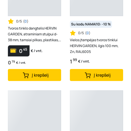
0/5
(
0
)
Su kodu NAMAI10: -10 %
Tvoros tinklo dangtelis HERVIN
0/5
(
0
)
GARDEN, atraminiam stulpui d-
38 mm, tamsiai pilkas, plastikas,
Vielos įtempėjas tvoros tinklui
RAL7016
HERVIN GARDEN, ilgis 100 mm,
45
0
€ / vnt.
Zn, RAL6005
99
1
€ / vnt.
0
79
€ / vnt.
Į krepšelį
Į krepšelį