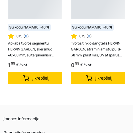
Su kodu NAMAI10: -10 %
Su kodu NAMAI10: -10 %
0/5
(
0
)
0/5
(
0
)
Apkaba tvoros segmentui
Tvoros tinklo dangtelis HERVIN
HERVIN GARDEN, skersmuo
GARDEN, atraminiam stulpui d-
40x60 mm, su tarpinėmis ir
38 mm, plastikas, UV atsparus,
varžtais, centrinė, cinkuota,
RAL 6005
99
99
1
0
€ / vnt.
€ / vnt.
dažyta, RAL6005
Į krepšelį
Į krepšelį
Įmonės informacija
Pagrindinės nuorodos