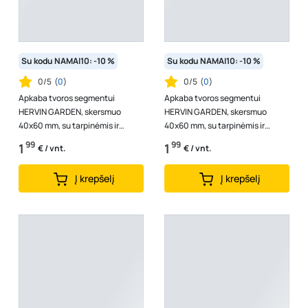
Su kodu NAMAI10: -10 %
Su kodu NAMAI10: -10 %
0/5
(
0
)
0/5
(
0
)
Apkaba tvoros segmentui
Apkaba tvoros segmentui
HERVIN GARDEN, skersmuo
HERVIN GARDEN, skersmuo
40x60 mm, su tarpinėmis ir
40x60 mm, su tarpinėmis ir
varžtais, galinė, cinkuota ir
varžtais, kampinė, cinkuota ir
99
99
1
1
€ / vnt.
€ / vnt.
dažyta, RAL6005
dažyta, RAL600...
Į krepšelį
Į krepšelį