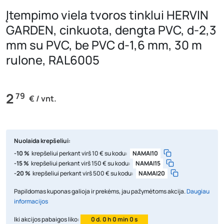
Įtempimo viela tvoros tinklui HERVIN
GARDEN, cinkuota, dengta PVC, d-2,3
mm su PVC, be PVC d-1,6 mm, 30 m
rulone, RAL6005
2
79
€ / vnt.
Nuolaida krepšeliui:
-10 %
krepšeliui perkant virš 10 € su kodu:
NAMAI10
-15 %
krepšeliui perkant virš 150 € su kodu:
NAMAI15
-20 %
krepšeliui perkant virš 500 € su kodu:
NAMAI20
Papildomas kuponas galioja ir prekėms, jau pažymėtoms akcija.
Daugiau
informacijos
Iki akcijos pabaigos liko:
0 d. 0 h 0 min 0 s