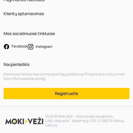
Klientų aptarnavimas
Mes socialiniuose tinkluose
Facebook
Instagram
Naujienlaiškis
Kiekvieną mėnesį mes turime ypatingų pasiūlymų! Prisijunk prie mūsų ir mes
tave informuosime pirmąjį.
Registruotis
2026 © Moki Veži – Visos teisės saugomos.
UAB „Makveža“. Vakarinė g. 105, LT-06275 Vilnius,
Lietuva