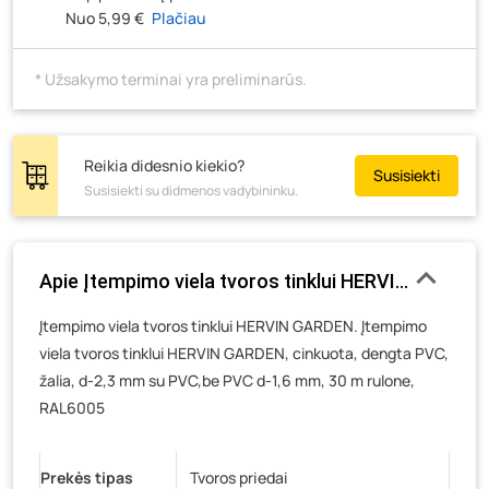
Nuo 5,99 €
Plačiau
Novočėbės k. 3, Kėdainiai
- 52 vienetai
Kauno g. 160, Marijampolė
- 15 vienetų
* Užsakymo terminai yra preliminarūs.
Skuodo g. 41, Mažeikiai
- 19 vienetų
Tiekimo g. 4, Biržai
- 57 vienetai
Žemaičių g. 2, Raseiniai
- 41 vienetas
Reikia didesnio kiekio?
Susisiekti
Susisiekti su didmenos vadybininku.
Pramonės g. 6E, Šilutė
- 43 vienetai
Gedimino g. 54, Tauragė
- 24 vienetai
Luokės g. 82, Telšiai
- 25 vienetai
Apie Įtempimo viela tvoros tinklui HERVIN GARDEN
Veteranų g. 11, Visaginas
- 17 vienetų
Įtempimo viela tvoros tinklui HERVIN GARDEN. Įtempimo
Baravykų g. 1, Druskininkai
- 43 vienetai
viela tvoros tinklui HERVIN GARDEN, cinkuota, dengta PVC,
Vilniaus g. 89D, Ukmergė
- 23 vienetai
žalia, d-2,3 mm su PVC,be PVC d-1,6 mm, 30 m rulone,
K. Donelaičio g. 17, Rokiškis
- 35 vienetai
RAL6005
Šaltupės g. 64, Zarasai
- 40 vienetų
Prekės tipas
Tvoros priedai