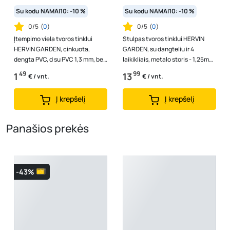
Su kodu NAMAI10: -10 %
Su kodu NAMAI10: -10 %
0/5
(
0
)
0/5
(
0
)
Įtempimo viela tvoros tinklui
Stulpas tvoros tinklui HERVIN
HERVIN GARDEN, cinkuota,
GARDEN, su dangteliu ir 4
dengta PVC, d su PVC 1,3 mm, be
laikikliais, metalo storis - 1,25mm,
PVC d-0,8 mm, 30 m rulone,
skersmuo 38 x 2500 mm, Zn,...
49
99
1
13
€ / vnt.
€ / vnt.
RAL600...
Į krepšelį
Į krepšelį
Panašios prekės
-43%