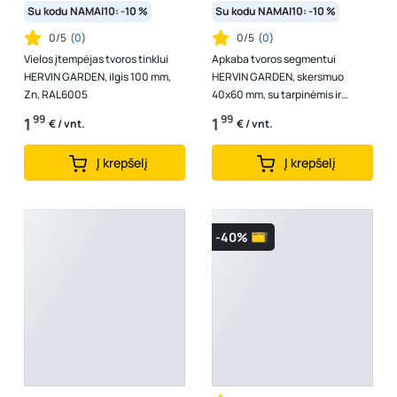
Su kodu NAMAI10: -10 %
Su kodu NAMAI10: -10 %
0/5
(
0
)
0/5
(
0
)
Vielos įtempėjas tvoros tinklui
Apkaba tvoros segmentui
HERVIN GARDEN, ilgis 100 mm,
HERVIN GARDEN, skersmuo
Zn, RAL6005
40x60 mm, su tarpinėmis ir
varžtais, centrinė, cinkuota,
99
99
1
1
€ / vnt.
€ / vnt.
dažyta, RAL6005
Į krepšelį
Į krepšelį
-40%