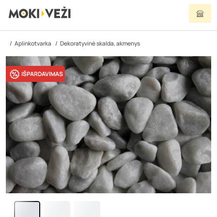
Aplinkotvarka
Dekoratyvinė skalda, akmenys
IŠPARDAVIMAS