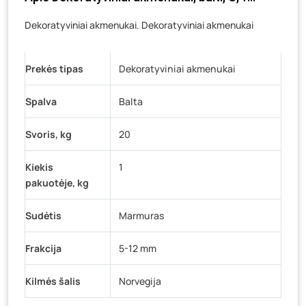
Veteranų g. 11, Visaginas
- 0 vienetų
Dekoratyviniai akmenukai. Dekoratyviniai akmenukai
Baravykų g. 1, Druskininkai
- 0 vienetų
Vilniaus g. 89D, Ukmergė
- 0 vienetų
Prekės tipas
Dekoratyviniai akmenukai
K. Donelaičio g. 17, Rokiškis
- 0 vienetų
Spalva
Balta
Šaltupės g. 64, Zarasai
- 0 vienetų
Svoris, kg
20
Kiekis
1
pakuotėje, kg
Sudėtis
Marmuras
Frakcija
5-12 mm
Kilmės šalis
Norvegija