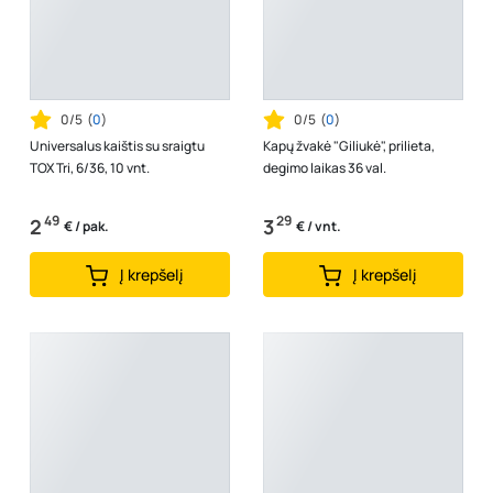
0/5
(
0
)
0/5
(
0
)
Universalus kaištis su sraigtu
Kapų žvakė "Giliukė", prilieta,
TOX Tri, 6/36, 10 vnt.
degimo laikas 36 val.
49
29
2
3
€ / pak.
€ / vnt.
Į krepšelį
Į krepšelį