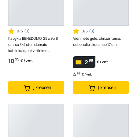
0/5
(
0
)
0/5
(
0
)
Kabykla BENEDOMO, 25 x 9 x 6
Vienmetė gėlė, chrizantema,
cm, su 3-4 stumdomais
dubenėlio skersmuo 17 cm.
kabliukais, su tvirtinimo
elementais
99
10
99
€ / vnt.
2
€ / vnt.
4
99
€ / vnt.
Į krepšelį
Į krepšelį