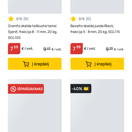
0/5
(
0
)
0/5
(
0
)
Granito skalda taškuota tamsi
Bazalto skalda juoda Black,
Sjenit, frakcija 8 - 11 mm, 20 kg,
frakcija 5 - 8 mm, 20 kg, SGL115
SGL105
59
99
7
7
9
49
9
99
€ / vnt.
€ / vnt.
€ / vnt.
€ / vnt.
Į krepšelį
Į krepšelį
-40%
IŠPARDAVIMAS