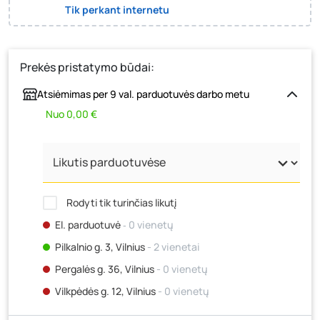
Tik perkant internetu
Prekės pristatymo būdai:
Atsiėmimas per 9 val. parduotuvės darbo metu
Nuo 0,00 €
Rodyti tik turinčias likutį
El. parduotuvė
‐ 0 vienetų
Pilkalnio g. 3, Vilnius
- 2 vienetai
Pergalės g. 36, Vilnius
- 0 vienetų
Vilkpėdės g. 12, Vilnius
- 0 vienetų
Ateities g. 15, Vilnius
- 6 vienetai