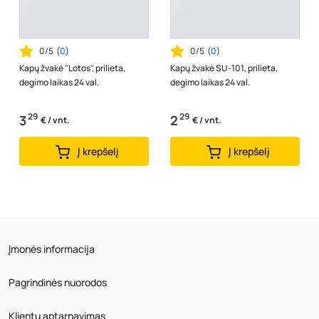
0/5
(
0
)
0/5
(
0
)
Kapų žvakė "Lotos", prilieta,
Kapų žvakė SU-101, prilieta,
degimo laikas 24 val.
degimo laikas 24 val.
29
29
3
2
€ / vnt.
€ / vnt.
Į krepšelį
Į krepšelį
Įmonės informacija
Pagrindinės nuorodos
Klientų aptarnavimas