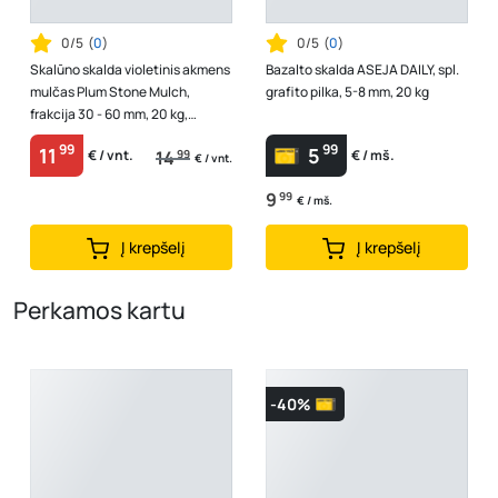
0/5
(
0
)
0/5
(
0
)
Skalūno skalda violetinis akmens
Bazalto skalda ASEJA DAILY, spl.
mulčas Plum Stone Mulch,
grafito pilka, 5-8 mm, 20 kg
frakcija 30 - 60 mm, 20 kg,
SGL160
99
99
11
5
14
99
€ / vnt.
€ / mš.
€ / vnt.
9
99
€ / mš.
Į krepšelį
Į krepšelį
Perkamos kartu
-40%