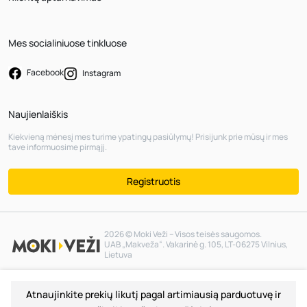
Mes socialiniuose tinkluose
Facebook
Instagram
Naujienlaiškis
Kiekvieną mėnesį mes turime ypatingų pasiūlymų! Prisijunk prie mūsų ir mes
tave informuosime pirmąjį.
Registruotis
2026 © Moki Veži – Visos teisės saugomos.
UAB „Makveža“. Vakarinė g. 105, LT-06275 Vilnius,
Lietuva
Atnaujinkite prekių likutį pagal artimiausią parduotuvę ir