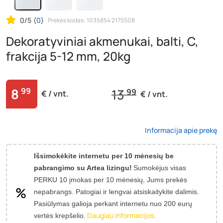
0/5
(
0
)
Prekės kodas: 1035854 2175508
Dekoratyviniai akmenukai, balti, C,
frakcija 5-12 mm, 20kg
8
99
13
99
€ / vnt.
€ / vnt.
Informacija apie prekę
Išsimokėkite internetu per 10 mėnesių be
pabrangimo su Artea lizingu!
Sumokėjus visas
PERKU 10 įmokas per 10 mėnesių, Jums prekės
nepabrangs.
Patogiai ir lengvai atsiskaitykite dalimis.
Pasiūlymas galioja perkant internetu nuo 200 eurų
Daugiau informacijos.
vertės krepšelio.