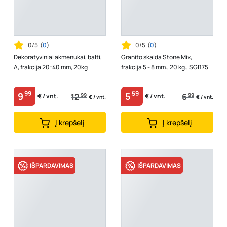
0/5
(
0
)
0/5
(
0
)
Dekoratyviniai akmenukai, balti,
Granito skalda Stone Mix,
A, frakcija 20-40 mm, 20kg
frakcija 5 - 8 mm., 20 kg., SGI175
99
59
9
5
12
99
6
99
€ / vnt.
€ / vnt.
€ / vnt.
€ / vnt.
Į krepšelį
Į krepšelį
IŠPARDAVIMAS
IŠPARDAVIMAS