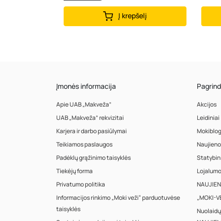
Į krepšelį
Įmonės informacija
Pagrind
Apie UAB „Makveža”
Akcijos
UAB „Makveža” rekvizitai
Leidiniai
Karjera ir darbo pasiūlymai
Mokiblo
Teikiamos paslaugos
Naujieno
Padėklų grąžinimo taisyklės
Statybin
Tiekėjų forma
Lojalum
Privatumo politika
NAUJIENA
Informacijos rinkimo „Moki veži“ parduotuvėse
„MOKI-VE
taisyklės
Nuolaidų