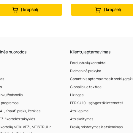
Į krepšelį
Į krepšelį
inės nuorodos
Klientų aptarnavimas
Parduotuvių kontaktai
Didmeninė prekyba
gas
Garantinis aptarnavimas ir prekių grąž
s
Global blue tax free
inkų žodynėlis
Lizingas
o programos
PERKU 10 - sąlygos tik internete!
! „Knauf“ prekių ženklas!
Atsiliepimai
ŽI” kortelės taisyklės
Atsiskaitymas
 kortelių MOKI VEŽI, MEISTRUI ir
Prekių pristatymas ir atsiėmimas