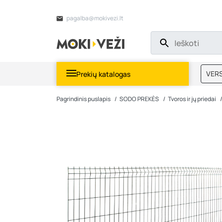
pagalba@mokivezi.lt
VERS
Prekių katalogas
MOKI
Pagrindinis puslapis
SODO PREKĖS
Tvoros ir jų priedai