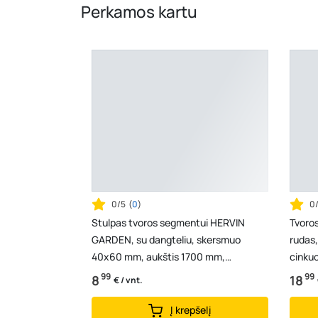
Perkamos kartu
0/5
(
0
)
0
Stulpas tvoros segmentui HERVIN
Tvoro
GARDEN, su dangteliu, skersmuo
rudas
40x60 mm, aukštis 1700 mm,
cinkuo
cinkuotas ir dažytas, RAL8017
3,7 m
99
99
8
18
€ / vnt.
Į krepšelį