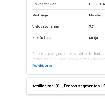
Prekės ženklas
HERVIN G
Medžiaga
Metalas
Vielos storis, mm
3.7
Kilmės šalis
Kinija
Pateiktos prekių nuotraukos skirtos tik iliustrac
realios prekių ir jų pakuotės išvaizdos, komplek
medžiaga su aprašymu) yra bendrinio pobūdžio,
Rodyti daugiau
likutis ar kainos internetinėje parduotuvėje bei
prašome vadovautis ta kaina, kuri galioja pirki
Atsiliepimai (0) „Tvoros segmentas H