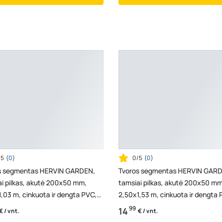
/5
(
0
)
0/5
(
0
)
s segmentas HERVIN GARDEN,
Tvoros segmentas HERVIN GAR
ai pilkas, akutė 200x50 mm,
tamsiai pilkas, akutė 200x50 mm
,03 m, cinkuota ir dengta PVC,
2,50x1,53 m, cinkuota ir dengta 
storis 3,7 ...
vielos storis 3,7 ...
99
14
€ / vnt.
€ / vnt.