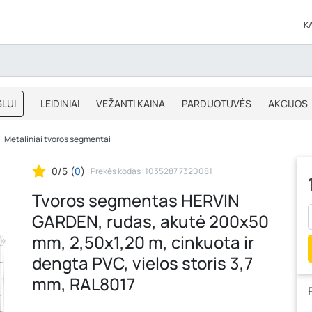
K
LUI
LEIDINIAI
VEŽANTI KAINA
PARDUOTUVĖS
AKCIJOS
BLOGAS
IŠPARDAVIMAS
Metaliniai tvoros segmentai
0/5
(
0
)
Prekės kodas: 1035287 7320081
Tvoros segmentas HERVIN
GARDEN, rudas, akutė 200x50
mm, 2,50x1,20 m, cinkuota ir
dengta PVC, vielos storis 3,7
mm, RAL8017