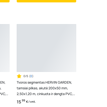
0/5
(
0
)
DEN,
Tvoros segmentas HERVIN GARDEN,
,
tamsiai pilkas, akutė 200x50 mm,
PVC,
2,50x1,20 m, cinkuota ir dengta PVC,
vielos storis 3,7 ...
99
15
€ / vnt.