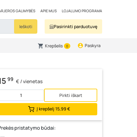
ARJEROS GALIMYBĖS
APIE MUS
LOJALUMO PROGRAMA
Ieškoti
Pasirinkti parduotuvę
Paskyra
Krepšelis
0
15
99
€ / vienetas
Pirkti iškart
Į krepšelį
15,99 €
Prekės pristatymo būdai: