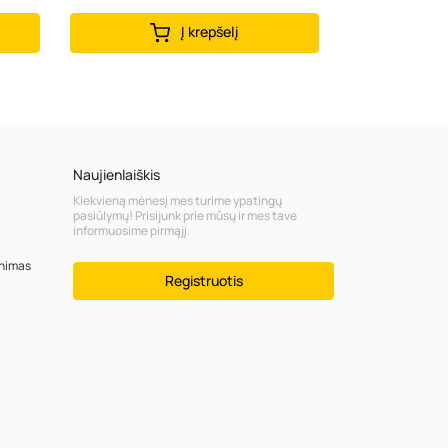
Į krepšelį
Naujienlaiškis
Kiekvieną mėnesį mes turime ypatingų
pasiūlymų! Prisijunk prie mūsų ir mes tave
informuosime pirmąjį.
inimas
Registruotis