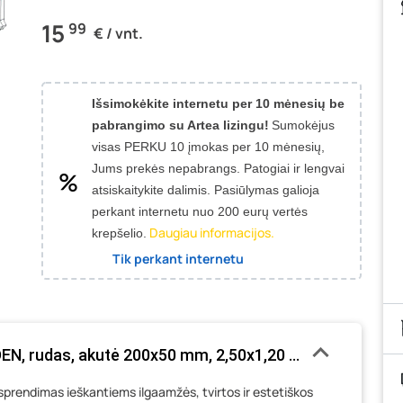
15
99
€ / vnt.
Išsimokėkite internetu per 10 mėnesių be
pabrangimo su Artea lizingu!
Sumokėjus
visas PERKU 10 įmokas per 10 mėnesių,
Jums prekės nepabrangs.
Patogiai ir lengvai
atsiskaitykite dalimis. Pasiūlymas galioja
perkant internetu nuo 200 eurų vertės
Daugiau informacijos.
krepšelio.
Tik perkant internetu
, rudas, akutė 200x50 mm, 2,50x1,20 m, cinkuota ir d
endimas ieškantiems ilgaamžės, tvirtos ir estetiškos