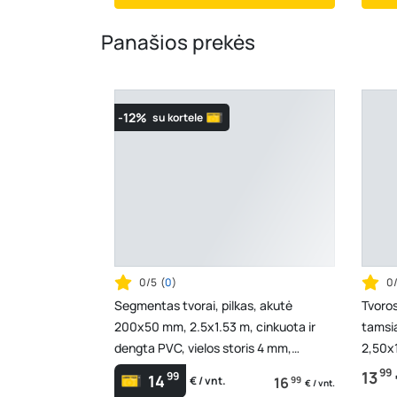
Panašios prekės
-12%
su kortele
0/5
(
0
)
0
Segmentas tvorai, pilkas, akutė
Tvoro
200x50 mm, 2.5x1.53 m, cinkuota ir
tamsi
dengta PVC, vielos storis 4 mm,
2,50x1
ZN+RAL7016
vielos 
99
13
99
14
16
99
€ / vnt.
€ / vnt.