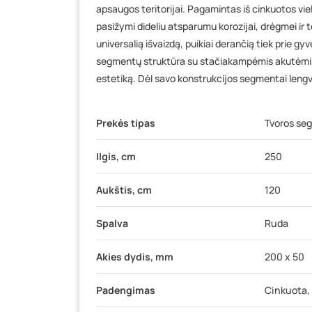
apsaugos teritorijai. Pagamintas iš cinkuotos vi
pasižymi dideliu atsparumu korozijai, drėgmei ir
universalią išvaizdą, puikiai derančią tiek prie g
segmentų struktūra su stačiakampėmis akutėmis 
estetiką. Dėl savo konstrukcijos segmentai lengv
Prekės tipas
Tvoros se
Ilgis, cm
250
Aukštis, cm
120
Spalva
Ruda
Akies dydis, mm
200 x 50
Padengimas
Cinkuota,