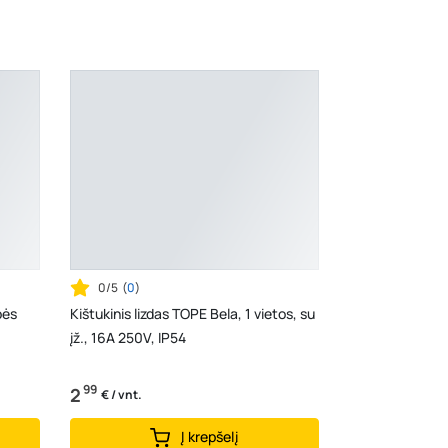
0/5
(
0
)
pės
Kištukinis lizdas TOPE Bela, 1 vietos, su
įž., 16A 250V, IP54
99
2
€ / vnt.
Į krepšelį