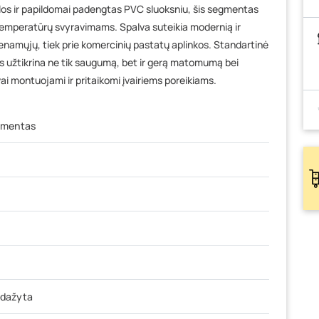
elos ir papildomai padengtas PVC sluoksniu, šis segmentas
 temperatūrų svyravimams. Spalva suteikia modernią ir
yvenamųjų, tiek prie komercinių pastatų aplinkos. Standartinė
užtikrina ne tik saugumą, bet ir gerą matomumą bei
ai montuojami ir pritaikomi įvairiems poreikiams.
gmentas
 dažyta