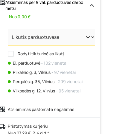
Atsiėmimas per 9 val. parduotuvės darbo
metu
Nuo 0,00 €
Rodyti tik turinčias likutį
El. parduotuvė
‐ 102 vienetai
Pilkalnio g. 3, Vilnius
- 97 vienetai
Pergalės g. 36, Vilnius
- 209 vienetai
Vilkpėdės g. 12, Vilnius
- 95 vienetai
Ateities g. 15, Vilnius
- 47 vienetai
Atsiėmimas paštomate negalimas
Kauno r., Narsiečių k., Vytauto g. 183,
Kaunas
- 95 vienetai
engta PVC, vielos storis 3,7 mm, RAL8017
Šilutės pl. 83A, Klaipėda
- 33 vienetai
Pristatymas kurjeriu
Nuo 27,29 €, 2-4 d.d.*