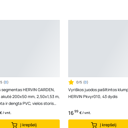
/5
(
0
)
0/5
(
0
)
s segmentas HERVIN GARDEN,
Vyriškos juodos pašiltintos klum
, akutė 200x50 mm, 2,50x1,53 m,
HERVIN Pkvyr010, 43 dydis
ta ir dengta PVC, vielos storis
m, RAL80...
99
16
€ / vnt.
€ / vnt.
Į krepšelį
Į krepšelį