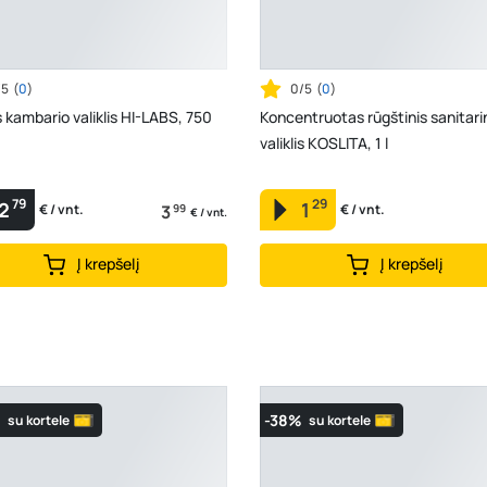
/5
(
0
)
0/5
(
0
)
 kambario valiklis HI-LABS, 750
Koncentruotas rūgštinis sanitari
valiklis KOSLITA, 1 l
79
29
2
1
3
99
€ / vnt.
€ / vnt.
€ / vnt.
Į krepšelį
Į krepšelį
%
-38%
su kortele
su kortele