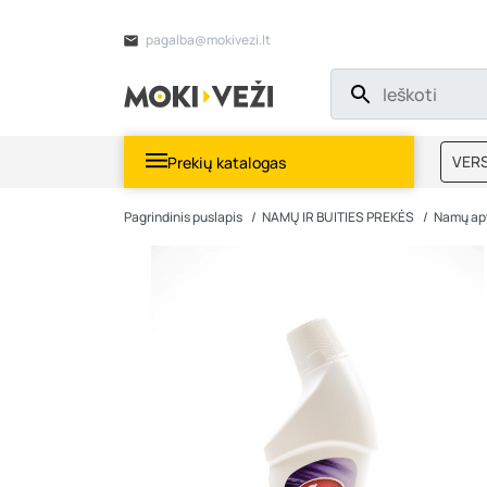
pagalba@mokivezi.lt
VERS
Prekių katalogas
MOKI
Pagrindinis puslapis
NAMŲ IR BUITIES PREKĖS
Namų ap