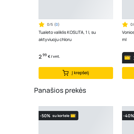
0/5
(
0
)
0
Tualeto valiklis KOSLITA, 1 l, su
Vonios
aktyviuoju chloru
ml
99
2
€ / vnt.
Į krepšelį
Panašios prekės
-50%
-40
su kortele