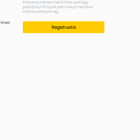
Kiekvieną mėnesį mes turime ypatingų
pasiūlymų! Prisijunk prie mūsų ir mes tave
informuosime pirmąjį.
inimas
Registruotis