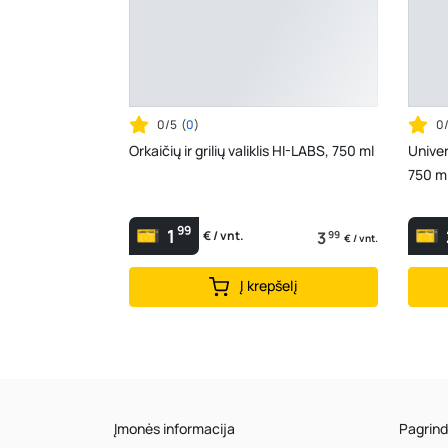
0/5
(
0
)
0
Orkaičių ir grilių valiklis HI-LABS, 750 ml
Univer
750 m
99
1
3
99
€ / vnt.
€ / vnt.
Į krepšelį
Įmonės informacija
Pagrind