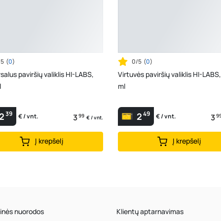
/5
(
0
)
0/5
(
0
)
salus paviršių valiklis HI-LABS,
Virtuvės paviršių valiklis HI-LABS
l
ml
39
49
2
2
3
99
3
9
€ / vnt.
€ / vnt.
€ / vnt.
Į krepšelį
Į krepšelį
inės nuorodos
Klientų aptarnavimas