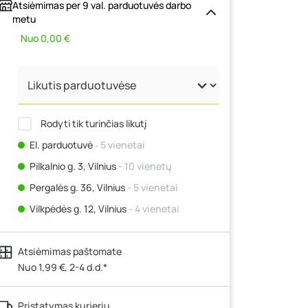
Atsiėmimas per 9 val. parduotuvės darbo
metu
Nuo 0,00 €
Rodyti tik turinčias likutį
El. parduotuvė
‐ 5 vienetai
Pilkalnio g. 3, Vilnius
- 10 vienetų
Pergalės g. 36, Vilnius
- 5 vienetai
Vilkpėdės g. 12, Vilnius
- 4 vienetai
Ateities g. 15, Vilnius
- 8 vienetai
Atsiėmimas paštomate
Kauno r., Narsiečių k., Vytauto g. 183,
Kaunas
Nuo 1,99 €, 2-4 d.d.*
- 4 vienetai
Šilutės pl. 83A, Klaipėda
- 9 vienetai
Pristatymas kurjeriu