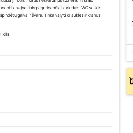
uoksnį, rūdis ir kitus nešvarumus tualete. Tirštas,
nantis, su įvairiais pagerinančiais priedais. WC valiklis
ndėtų gaiva ir švara. Tinka valyti kriaukles ir kranus.
liklis