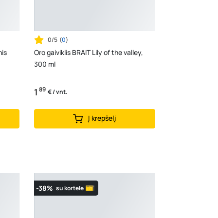
0/5
(
0
)
nis
Oro gaiviklis BRAIT Lily of the valley,
300 ml
89
1
€ / vnt.
Į krepšelį
-38%
su kortele