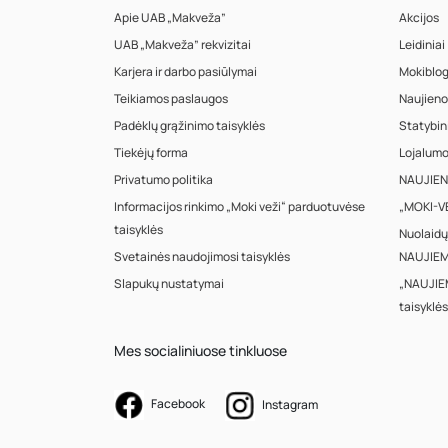
Apie UAB „Makveža”
Akcijos
UAB „Makveža” rekvizitai
Leidiniai
Karjera ir darbo pasiūlymai
Mokiblo
Teikiamos paslaugos
Naujieno
Padėklų grąžinimo taisyklės
Statybin
Tiekėjų forma
Lojalum
Privatumo politika
NAUJIENA
Informacijos rinkimo „Moki veži“ parduotuvėse
„MOKI-VE
taisyklės
Nuolaidų
Svetainės naudojimosi taisyklės
NAUJIEM
Slapukų nustatymai
„NAUJIE
taisyklės
Mes socialiniuose tinkluose
Facebook
Instagram