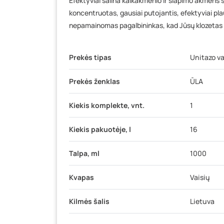
Efektyviai šalina kalkakmenio ir šlapimo akmens sl
koncentruotas, gausiai putojantis, efektyviai plau
nepamainomas pagalbininkas, kad Jūsų klozetas spi
Prekės tipas
Unitazo va
Prekės ženklas
ŪLA
Kiekis komplekte, vnt.
1
Kiekis pakuotėje, l
16
Talpa, ml
1000
Kvapas
Vaisių
Kilmės šalis
Lietuva