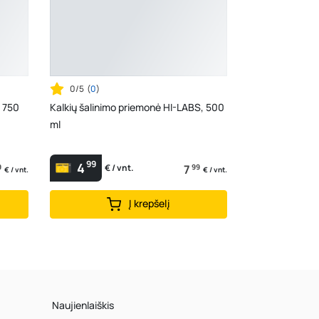
0/5
(
0
)
, 750
Kalkių šalinimo priemonė HI-LABS, 500
ml
99
4
9
7
99
€ / vnt.
€ / vnt.
€ / vnt.
Į krepšelį
Naujienlaiškis