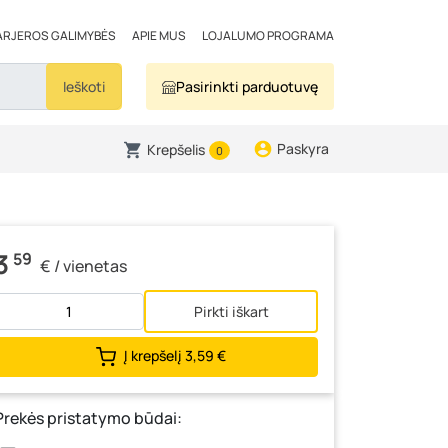
ARJEROS GALIMYBĖS
APIE MUS
LOJALUMO PROGRAMA
Ieškoti
Pasirinkti parduotuvę
Paskyra
Krepšelis
0
3
59
€ / vienetas
Pirkti iškart
Į krepšelį
3,59 €
Prekės pristatymo būdai: