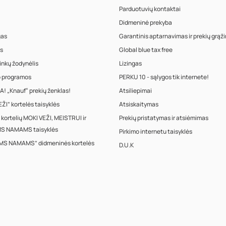
Parduotuvių kontaktai
Didmeninė prekyba
gas
Garantinis aptarnavimas ir prekių grąž
s
Global blue tax free
inkų žodynėlis
Lizingas
o programos
PERKU 10 - sąlygos tik internete!
! „Knauf“ prekių ženklas!
Atsiliepimai
ŽI” kortelės taisyklės
Atsiskaitymas
 kortelių MOKI VEŽI, MEISTRUI ir
Prekių pristatymas ir atsiėmimas
S NAMAMS taisyklės
Pirkimo internetu taisyklės
MS NAMAMS” didmeninės kortelės
D.U.K