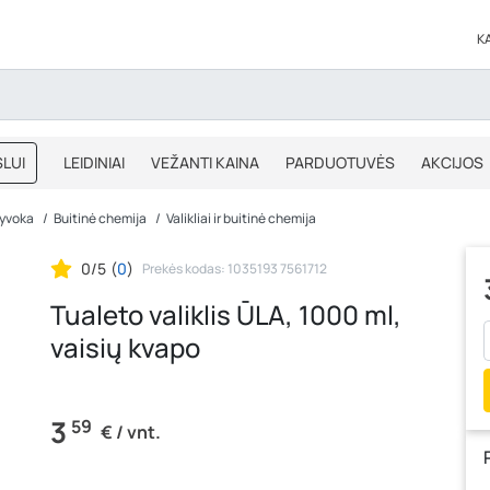
K
LUI
LEIDINIAI
VEŽANTI KAINA
PARDUOTUVĖS
AKCIJOS
BLOGAS
IŠPARDAVIMAS
yvoka
Buitinė chemija
Valikliai ir buitinė chemija
0/5
(
0
)
Prekės kodas: 1035193 7561712
Tualeto valiklis ŪLA, 1000 ml,
vaisių kvapo
3
59
€ / vnt.