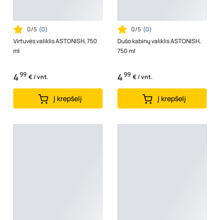
0/5
(
0
)
0/5
(
0
)
Virtuvės valiklis ASTONISH, 750
Dušo kabinų valiklis ASTONISH,
ml
750 ml
99
99
4
4
€ / vnt.
€ / vnt.
Į krepšelį
Į krepšelį