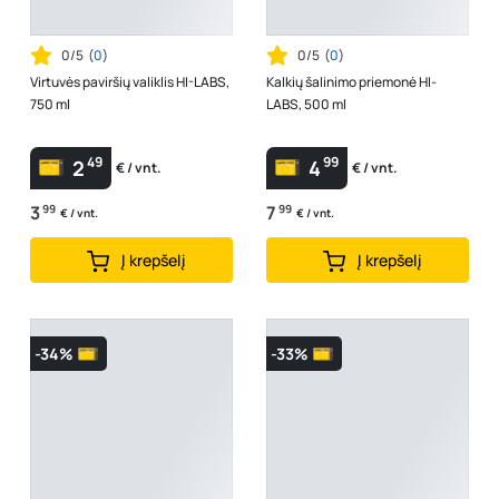
0/5
(
0
)
0/5
(
0
)
Virtuvės paviršių valiklis HI-LABS,
Kalkių šalinimo priemonė HI-
750 ml
LABS, 500 ml
49
99
2
4
€ / vnt.
€ / vnt.
3
99
7
99
€ / vnt.
€ / vnt.
Į krepšelį
Į krepšelį
-34%
-33%