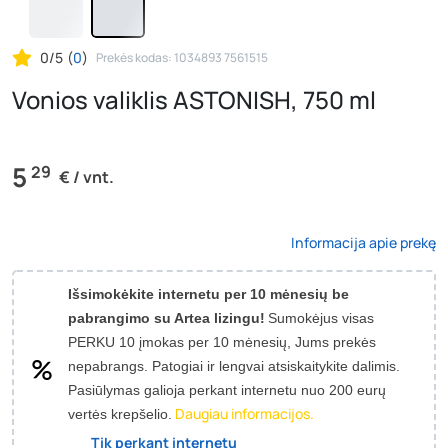
0/5
(
0
)
Prekės kodas: 1034893 7561515
Vonios valiklis ASTONISH, 750 ml
5
29
€ / vnt.
Informacija apie prekę
Išsimokėkite internetu per 10 mėnesių be
pabrangimo su Artea lizingu!
Sumokėjus visas
PERKU 10 įmokas per 10 mėnesių, Jums prekės
nepabrangs.
Patogiai ir lengvai atsiskaitykite dalimis.
Pasiūlymas galioja perkant internetu nuo 200 eurų
Daugiau informacijos.
vertės krepšelio.
Tik perkant internetu