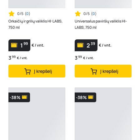
0/5
(
0
)
0/5
(
0
)
Orkaičių ir grilių valiklis HI-LABS,
Universalus paviršių valiklis HI-
750 ml
LABS, 750 ml
99
39
1
2
€ / vnt.
€ / vnt.
3
99
3
99
€ / vnt.
€ / vnt.
Į krepšelį
Į krepšelį
-38%
-38%