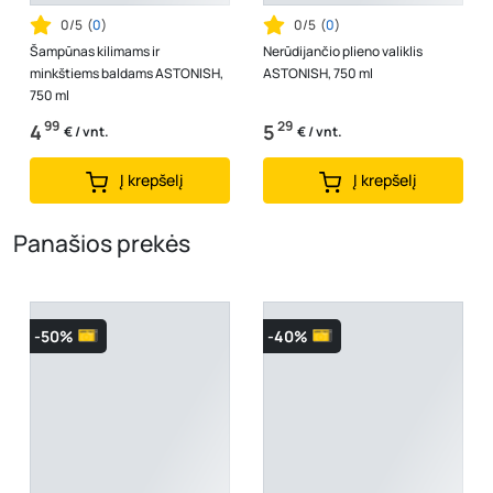
0/5
(
0
)
0/5
(
0
)
Šampūnas kilimams ir
Nerūdijančio plieno valiklis
minkštiems baldams ASTONISH,
ASTONISH, 750 ml
750 ml
99
29
4
5
€ / vnt.
€ / vnt.
Į krepšelį
Į krepšelį
Panašios prekės
-50%
-40%