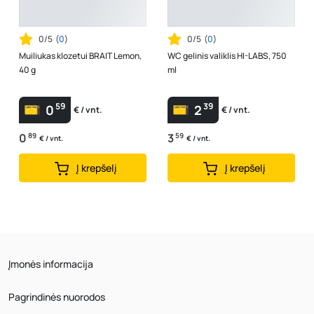
0/5
(
0
)
0/5
(
0
)
Muiliukas klozetui BRAIT Lemon,
WC gelinis valiklis HI-LABS, 750
40 g
ml
59
39
0
2
€ / vnt.
€ / vnt.
0
89
3
59
€ / vnt.
€ / vnt.
Į krepšelį
Į krepšelį
Įmonės informacija
Pagrindinės nuorodos