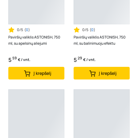
0/5
(
0
)
0/5
(
0
)
Paviršių valiklis ASTONISH, 750
Paviršių valiklis ASTONISH, 750
ml, su apelsinų aliejumi
ml, su balinimuoju efektu
59
29
5
5
€ / vnt.
€ / vnt.
Į krepšelį
Į krepšelį