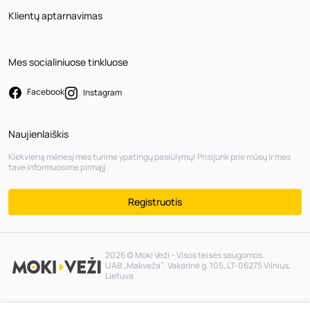
Klientų aptarnavimas
Mes socialiniuose tinkluose
Facebook
Instagram
Naujienlaiškis
Kiekvieną mėnesį mes turime ypatingų pasiūlymų! Prisijunk prie mūsų ir mes
tave informuosime pirmąjį.
Registruotis
2026 © Moki Veži – Visos teisės saugomos.
UAB „Makveža“. Vakarinė g. 105, LT-06275 Vilnius,
Lietuva