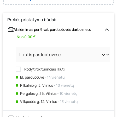
Prekės pristatymo būdai:
Atsiėmimas per 9 val. parduotuvės darbo metu
Nuo 0,00 €
Rodyti tik turinčias likutį
El. parduotuvė
‐ 14 vienetų
Pilkalnio g. 3, Vilnius
- 10 vienetų
Pergalės g. 36, Vilnius
- 10 vienetų
Vilkpėdės g. 12, Vilnius
- 13 vienetų
Ateities g. 15, Vilnius
- 12 vienetų