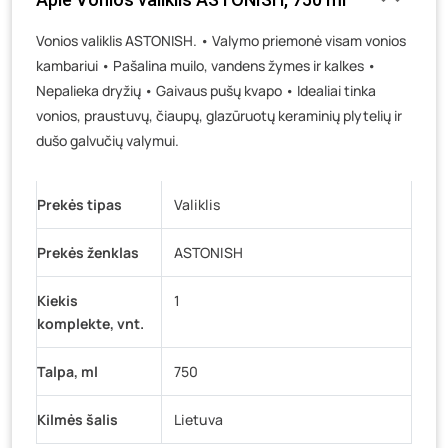
Veteranų g. 11, Visaginas
- 7 vienetai
Vonios valiklis ASTONISH. • Valymo priemonė visam vonios
Baravykų g. 1, Druskininkai
- 1 vienetas
kambariui • Pašalina muilo, vandens žymes ir kalkes •
Vilniaus g. 89D, Ukmergė
- 0 vienetų
Nepalieka dryžių • Gaivaus pušų kvapo • Idealiai tinka
K. Donelaičio g. 17, Rokiškis
- 0 vienetų
vonios, praustuvų, čiaupų, glazūruotų keraminių plytelių ir
Šaltupės g. 64, Zarasai
- 0 vienetų
dušo galvučių valymui.
Prekės tipas
Valiklis
Prekės ženklas
ASTONISH
Kiekis
1
komplekte, vnt.
Talpa, ml
750
Kilmės šalis
Lietuva