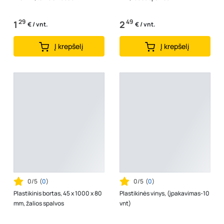
29
49
1
2
€ / vnt.
€ / vnt.
Į krepšelį
Į krepšelį
0/5
(
0
)
0/5
(
0
)
Plastikinis bortas, 45 x 1000 x 80
Plastikinės vinys, (įpakavimas-10
mm, žalios spalvos
vnt)