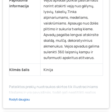
Papildoma
Vejos apvadai puikiai pasitarnaus
informacija
norint atskirti veją nuo gėlynų,
lysvių, takelių.Tinka
alpinariumams, medeliams,
vaiskrūmiams. Apsaugo nuo žolės
plitimo ir sukuria tvarką kieme.
Apvadų pagalba lengvai atskirsite
skaldą, mulčą, dekoratyvinius
akmenukus. Vejos apvadus galima
sulenkti 360 laipsnių kampu ir
suformuoti apskritus atitvarus.
Kilmės šalis
Kinija
Pateiktos prekių nuotraukos skirtos tik iliustraciniams
tikslams ir yra pavyzdinės, todėl gali neatitikti realios
prekių ir jų pakuotės išvaizdos, komplektacijos, spalvos ar
Rodyti daugiau
formos. Prekės aprašymas (ar video medžiaga su
aprašymu) yra bendrinio pobūdžio, jame nebūtinai