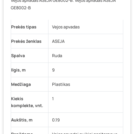
Vejos apvadas ASEJA GE8002-B. Vejos apvadas ASEJA
Baravykų g. 1, Druskininkai
- 0 vienetų
GE8002-B
Vilniaus g. 89D, Ukmergė
- 0 vienetų
K. Donelaičio g. 17, Rokiškis
- 26 vienetai
Prekės tipas
Vejos apvadas
Šaltupės g. 64, Zarasai
- 0 vienetų
Prekės ženklas
ASEJA
Spalva
Ruda
Ilgis, m
9
Medžiaga
Plastikas
Kiekis
1
komplekte, vnt.
Aukštis, m
0.19