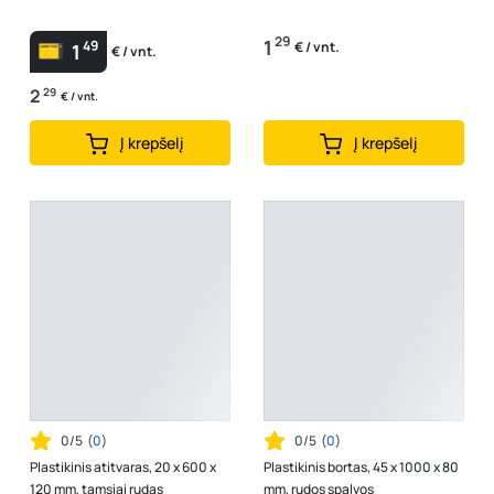
29
1
49
€ / vnt.
1
€ / vnt.
2
29
€ / vnt.
Į krepšelį
Į krepšelį
0/5
(
0
)
0/5
(
0
)
Plastikinis atitvaras, 20 x 600 x
Plastikinis bortas, 45 x 1000 x 80
120 mm, tamsiai rudas
mm, rudos spalvos