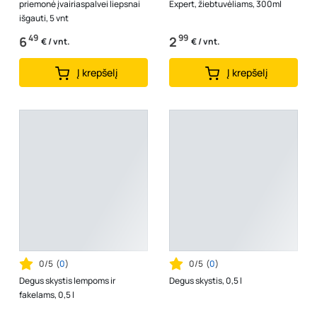
priemonė įvairiaspalvei liepsnai
Expert, žiebtuvėliams, 300ml
išgauti, 5 vnt
49
99
6
2
€ / vnt.
€ / vnt.
Į krepšelį
Į krepšelį
0/5
(
0
)
0/5
(
0
)
Degus skystis lempoms ir
Degus skystis, 0,5 l
fakelams, 0,5 l