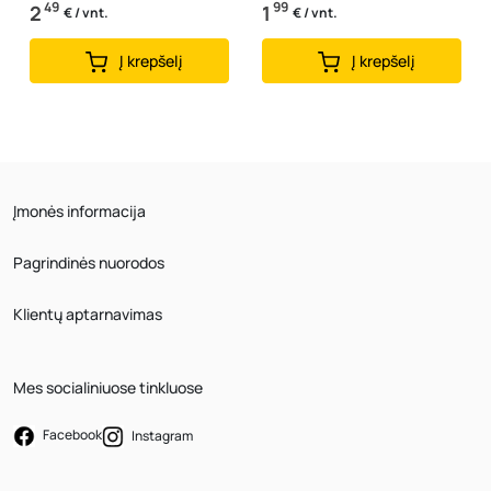
49
99
2
1
€ / vnt.
€ / vnt.
Į krepšelį
Į krepšelį
Įmonės informacija
Pagrindinės nuorodos
Klientų aptarnavimas
Mes socialiniuose tinkluose
Facebook
Instagram