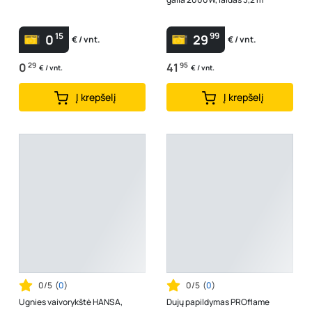
15
99
0
29
€ / vnt.
€ / vnt.
0
29
41
95
€ / vnt.
€ / vnt.
Į krepšelį
Į krepšelį
0/5
(
0
)
0/5
(
0
)
Ugnies vaivorykštė HANSA,
Dujų papildymas PROflame