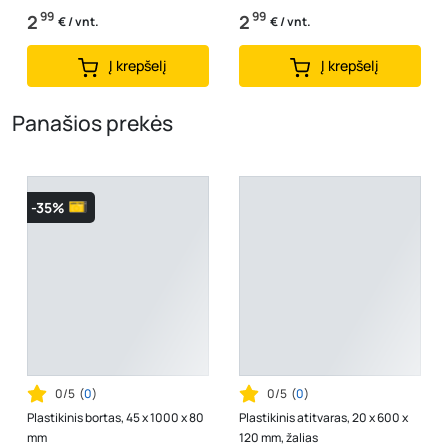
99
99
2
2
€ / vnt.
€ / vnt.
Į krepšelį
Į krepšelį
Panašios prekės
-35%
0/5
(
0
)
0/5
(
0
)
Plastikinis bortas, 45 x 1000 x 80
Plastikinis atitvaras, 20 x 600 x
mm
120 mm, žalias