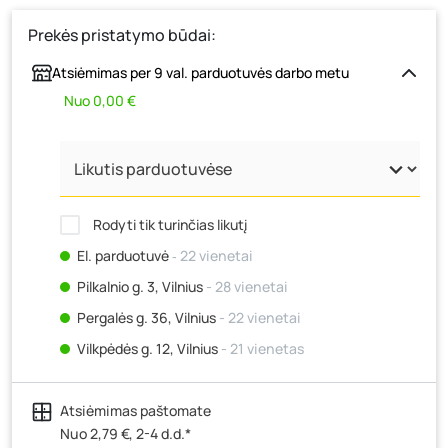
Prekės pristatymo būdai:
Atsiėmimas per 9 val. parduotuvės darbo metu
Nuo 0,00 €
Rodyti tik turinčias likutį
El. parduotuvė
‐ 22 vienetai
Pilkalnio g. 3, Vilnius
- 28 vienetai
Pergalės g. 36, Vilnius
- 22 vienetai
Vilkpėdės g. 12, Vilnius
- 21 vienetas
Ateities g. 15, Vilnius
- 36 vienetai
Atsiėmimas paštomate
Kauno r., Narsiečių k., Vytauto g. 183, Kaunas
- 36
vienetai
Nuo 2,79 €, 2-4 d.d.*