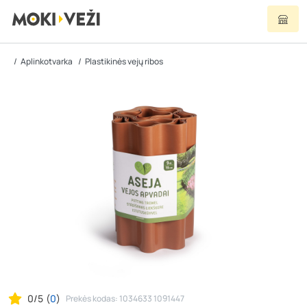
Aplinkotvarka
Plastikinės vejų ribos
0/5
(
0
)
Prekės kodas: 1034633 1091447