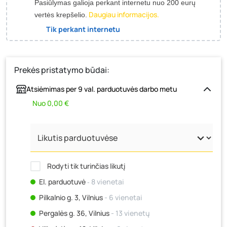
Pasiūlymas galioja perkant internetu nuo 200 eurų
Daugiau informacijos.
vertės krepšelio.
Tik perkant internetu
Prekės pristatymo būdai:
Atsiėmimas per 9 val. parduotuvės darbo metu
Nuo 0,00 €
Rodyti tik turinčias likutį
El. parduotuvė
‐ 8 vienetai
Pilkalnio g. 3, Vilnius
- 6 vienetai
Pergalės g. 36, Vilnius
- 13 vienetų