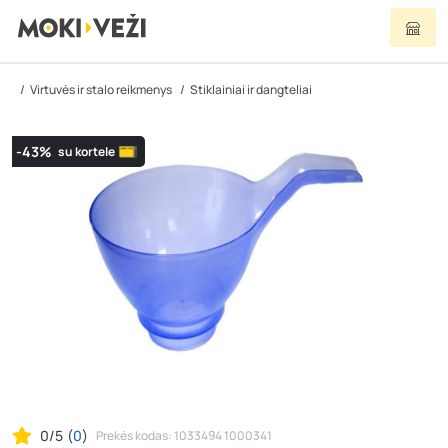
Virtuvės ir stalo reikmenys
Stiklainiai ir dangteliai
-43%
su kortele
0/5
(
0
)
Prekės kodas: 1033494 1000341