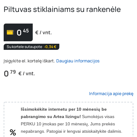
Piltuvas stiklainiams su rankenėle
0
45
€ / vnt.
Su kortele sutaupote
‐0,34 €
Įsigykite el. kortelę iškart.
Daugiau informacijos
0
79
€ / vnt.
Informacija apie prekę
Išsimokėkite internetu per 10 mėnesių be
pabrangimo su Artea lizingu!
Sumokėjus visas
PERKU 10 įmokas per 10 mėnesių, Jums prekės
nepabrangs.
Patogiai ir lengvai atsiskaitykite dalimis.