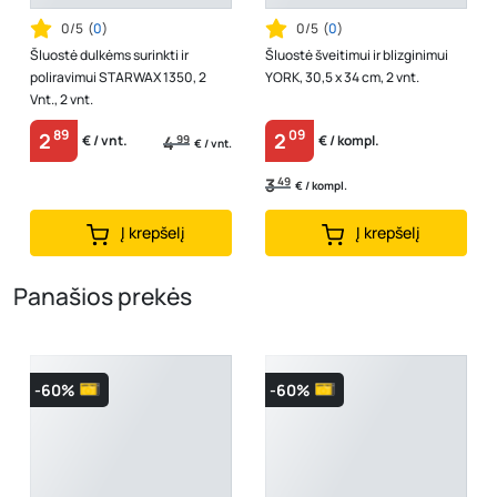
0/5
(
0
)
0/5
(
0
)
Šluostė dulkėms surinkti ir
Šluostė šveitimui ir blizginimui
poliravimui STARWAX 1350, 2
YORK, 30,5 x 34 cm, 2 vnt.
Vnt., 2 vnt.
89
09
2
2
4
99
€ / vnt.
€ / kompl.
€ / vnt.
3
49
€ / kompl.
Į krepšelį
Į krepšelį
Panašios prekės
-60%
-60%