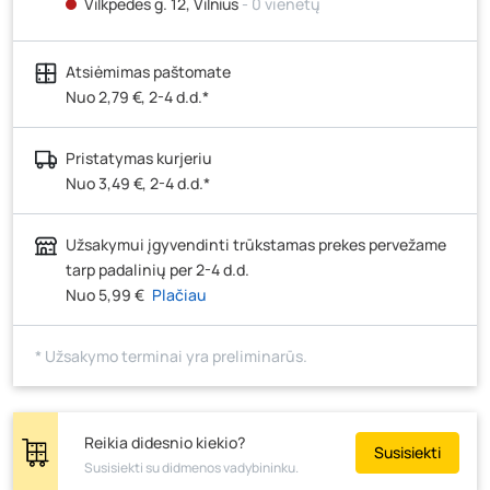
Vilkpėdės g. 12, Vilnius
- 0 vienetų
Ateities g. 15, Vilnius
- 5 vienetai
Atsiėmimas paštomate
Kauno r., Narsiečių k., Vytauto g. 183, Kaunas
- 2
vienetai
Nuo 2,79 €, 2-4 d.d.*
Šilutės pl. 83A, Klaipėda
- 6 vienetai
Pristatymas kurjeriu
Pramonės g. 7, Šiauliai
- 8 vienetai
Nuo 3,49 €, 2-4 d.d.*
Klaipėdos g. 170R, Panevėžys
- 6 vienetai
Santaikos g. 26B, Alytus
- 7 vienetai
Užsakymui įgyvendinti trūkstamas prekes pervežame
J. Basanavičiaus g. 6, Utena
- 7 vienetai
tarp padalinių per 2-4 d.d.
Nuo 5,99 €
Plačiau
Novočėbės k. 3, Kėdainiai
- 8 vienetai
Kauno g. 160, Marijampolė
- 7 vienetai
* Užsakymo terminai yra preliminarūs.
Skuodo g. 41, Mažeikiai
- 10 vienetų
Tiekimo g. 4, Biržai
- 5 vienetai
Žemaičių g. 2, Raseiniai
- 2 vienetai
Reikia didesnio kiekio?
Susisiekti
Susisiekti su didmenos vadybininku.
Pramonės g. 6E, Šilutė
- 7 vienetai