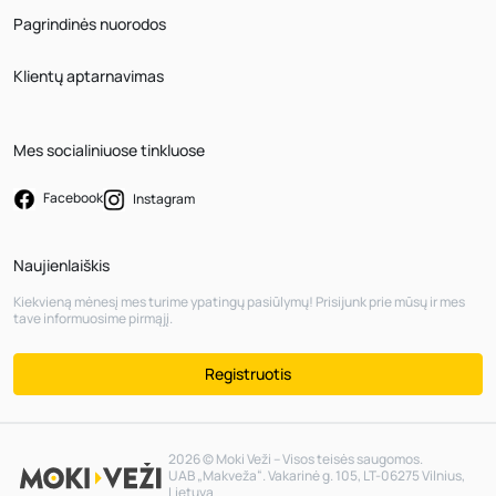
Pagrindinės nuorodos
Klientų aptarnavimas
Mes socialiniuose tinkluose
Facebook
Instagram
Naujienlaiškis
Kiekvieną mėnesį mes turime ypatingų pasiūlymų! Prisijunk prie mūsų ir mes
tave informuosime pirmąjį.
Registruotis
2026 © Moki Veži – Visos teisės saugomos.
UAB „Makveža“. Vakarinė g. 105, LT-06275 Vilnius,
Lietuva