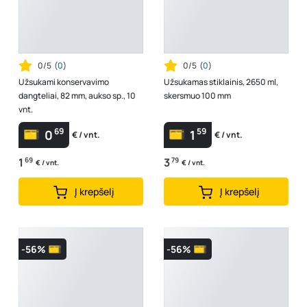
0/5
(
0
)
0/5
(
0
)
Užsukami konservavimo
Užsukamas stiklainis, 2650 ml,
dangteliai, 82 mm, aukso sp., 10
skersmuo 100 mm
vnt.
69
59
0
1
€ / vnt.
€ / vnt.
1
69
3
79
€ / vnt.
€ / vnt.
Į krepšelį
Į krepšelį
-56%
-56%