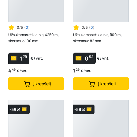
0/5
(
0
)
0/5
(
0
)
Užsukamas stiklainis, 4250 ml,
Užsukamas stiklainis, 900 ml,
skersmuo 100 mm
skersmuo 82 mm
79
52
1
0
€ / vnt.
€ / vnt.
4
49
1
29
€ / vnt.
€ / vnt.
Į krepšelį
Į krepšelį
-59%
-58%