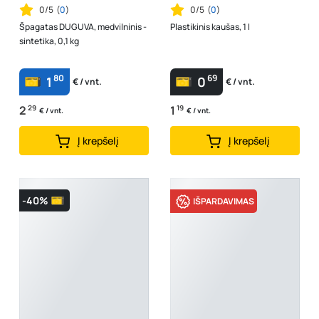
0/5
(
0
)
0/5
(
0
)
Špagatas DUGUVA, medvilninis -
Plastikinis kaušas, 1 l
sintetika, 0,1 kg
80
69
1
0
€ / vnt.
€ / vnt.
2
29
1
19
€ / vnt.
€ / vnt.
Į krepšelį
Į krepšelį
-40%
IŠPARDAVIMAS