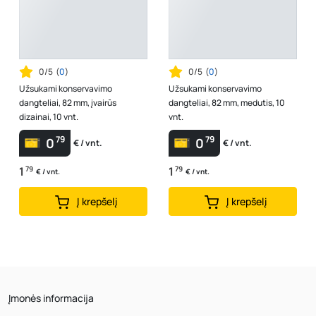
0/5
(
0
)
0/5
(
0
)
Užsukami konservavimo
Užsukami konservavimo
dangteliai, 82 mm, įvairūs
dangteliai, 82 mm, medutis, 10
dizainai, 10 vnt.
vnt.
79
79
0
0
€ / vnt.
€ / vnt.
1
79
1
79
€ / vnt.
€ / vnt.
Į krepšelį
Į krepšelį
Įmonės informacija