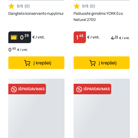
0/5
(
0
)
0/5
(
0
)
Dangtelis konservanto nupylimui
Pašluostė grindims YORK Eco
Natural 2700
39
45
0
1
4
79
€ / vnt.
€ / vnt.
€ / vnt.
0
65
€ / vnt.
Į krepšelį
Į krepšelį
IŠPARDAVIMAS
IŠPARDAVIMAS