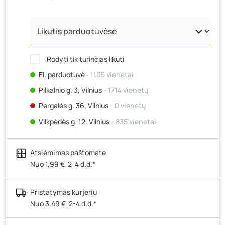
Rodyti tik turinčias likutį
El. parduotuvė
‐ 1105 vienetai
Pilkalnio g. 3, Vilnius
- 1714 vienetų
Pergalės g. 36, Vilnius
- 0 vienetų
Vilkpėdės g. 12, Vilnius
- 835 vienetai
Ateities g. 15, Vilnius
- 95 vienetai
Atsiėmimas paštomate
Kauno r., Narsiečių k., Vytauto g. 183, Kaunas
- 344
vienetai
Nuo 1,99 €, 2-4 d.d.*
Šilutės pl. 83A, Klaipėda
- 1245 vienetai
Pristatymas kurjeriu
Pramonės g. 7, Šiauliai
- 2201 vienetas
Nuo 3,49 €, 2-4 d.d.*
Klaipėdos g. 170R, Panevėžys
- 0 vienetų