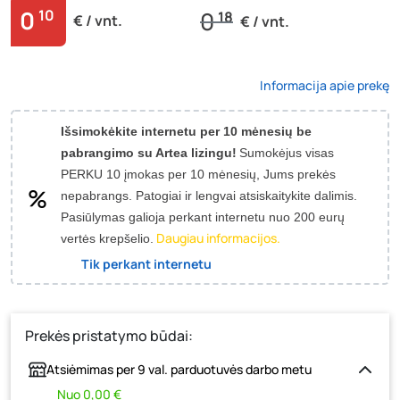
0
10
0
18
€ / vnt.
€ / vnt.
Informacija apie prekę
Išsimokėkite internetu per 10 mėnesių be
pabrangimo su Artea lizingu!
Sumokėjus visas
PERKU 10 įmokas per 10 mėnesių, Jums prekės
nepabrangs.
Patogiai ir lengvai atsiskaitykite dalimis.
Pasiūlymas galioja perkant internetu nuo 200 eurų
Daugiau informacijos.
vertės krepšelio.
Tik perkant internetu
Prekės pristatymo būdai:
Atsiėmimas per 9 val. parduotuvės darbo metu
Nuo 0,00 €