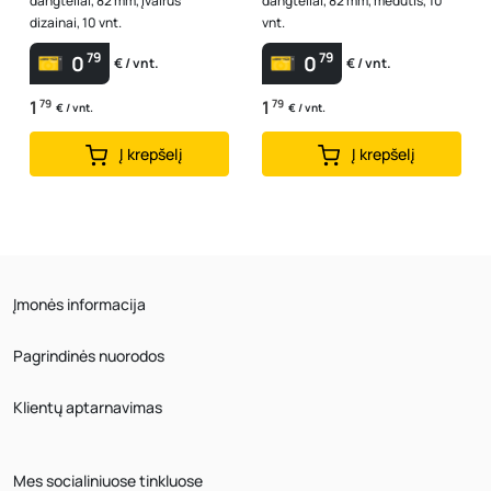
dangteliai, 82 mm, įvairūs
dangteliai, 82 mm, medutis, 10
dizainai, 10 vnt.
vnt.
79
79
0
0
€ / vnt.
€ / vnt.
1
79
1
79
€ / vnt.
€ / vnt.
Į krepšelį
Į krepšelį
Įmonės informacija
Pagrindinės nuorodos
Klientų aptarnavimas
Mes socialiniuose tinkluose