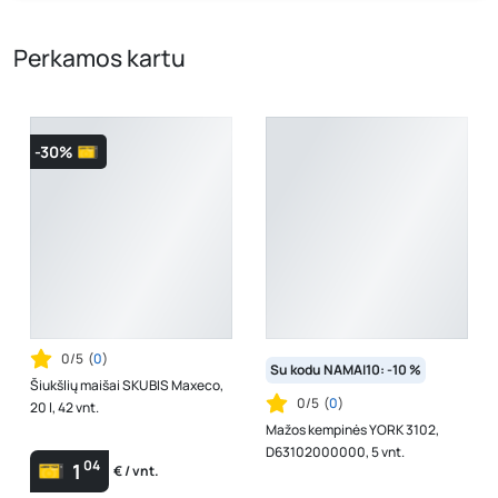
kaina, kuri galioja pirkimo metu.
Perkamos kartu
-30%
0/5
(
0
)
Su kodu NAMAI10: -10 %
Šiukšlių maišai SKUBIS Maxeco,
0/5
(
0
)
20 l, 42 vnt.
Mažos kempinės YORK 3102,
D63102000000, 5 vnt.
04
1
€ / vnt.