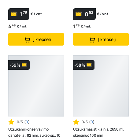
79
52
1
0
€ / vnt.
€ / vnt.
4
49
1
29
€ / vnt.
€ / vnt.
Į krepšelį
Į krepšelį
-59%
-58%
0/5
(
0
)
0/5
(
0
)
Užsukami konservavimo
Užsukamas stiklainis, 2650 ml,
dangteliai, 82 mm, aukso sp., 10
skersmuo 100 mm