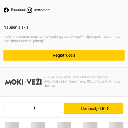
Facebook
Instagram
Naujienlaiškis
Kiekvieną mėnesį mes turime ypatingų pasiūlymų! Prisijunk prie mūsų ir mes
tave informuosime pirmąjį.
Registruotis
2026 © Moki Veži – Visos teisės saugomos.
UAB „Makveža“. Vakarinė g. 105, LT-06275 Vilnius,
Lietuva
Į krepšelį
0,10 €