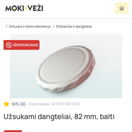
Virtuvės ir stalo reikmenys
Stiklainiai ir dangteliai
IŠPARDAVIMAS
0/5
(
0
)
Prekės kodas: 1033331 8013532
Užsukami dangteliai, 82 mm, balti