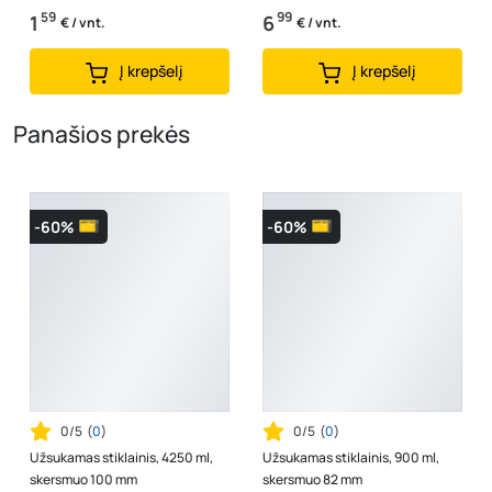
59
99
1
6
€ / vnt.
€ / vnt.
Į krepšelį
Į krepšelį
Panašios prekės
-60%
-60%
0/5
(
0
)
0/5
(
0
)
Užsukamas stiklainis, 4250 ml,
Užsukamas stiklainis, 900 ml,
skersmuo 100 mm
skersmuo 82 mm