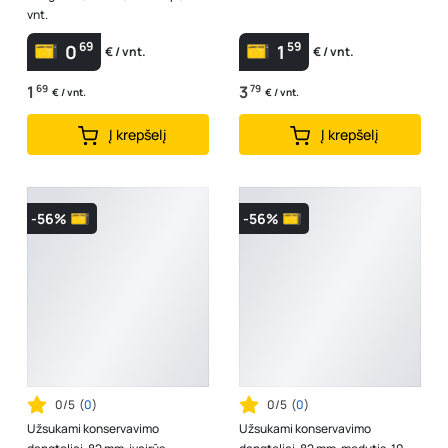
vnt.
69
59
0
1
€ / vnt.
€ / vnt.
1
69
3
79
€ / vnt.
€ / vnt.
Į krepšelį
Į krepšelį
-56%
-56%
0/5
(
0
)
0/5
(
0
)
Užsukami konservavimo
Užsukami konservavimo