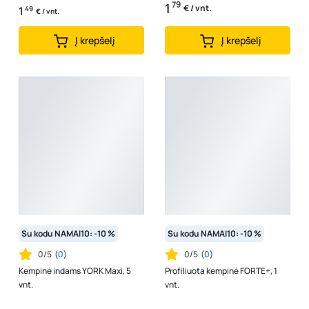
79
1
€ / vnt.
1
49
€ / vnt.
Į krepšelį
Į krepšelį
Su kodu NAMAI10: -10 %
Su kodu NAMAI10: -10 %
0/5
(
0
)
0/5
(
0
)
Kempinė indams YORK Maxi, 5
Profiliuota kempinė FORTE+, 1
vnt.
vnt.