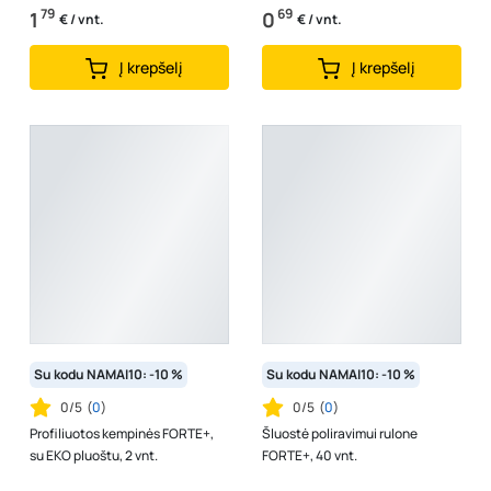
79
69
1
0
€ / vnt.
€ / vnt.
Į krepšelį
Į krepšelį
Su kodu NAMAI10: -10 %
Su kodu NAMAI10: -10 %
0/5
(
0
)
0/5
(
0
)
Profiliuotos kempinės FORTE+,
Šluostė poliravimui rulone
su EKO pluoštu, 2 vnt.
FORTE+, 40 vnt.