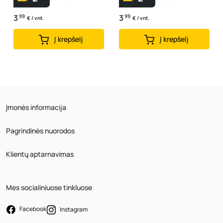
3
99
3
99
€ / vnt.
€ / vnt.
Į krepšelį
Į krepšelį
Įmonės informacija
Pagrindinės nuorodos
Klientų aptarnavimas
Mes socialiniuose tinkluose
Facebook
Instagram