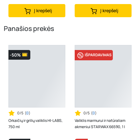
Į krepšelį
Į krepšelį
Panašios prekės
-50%
IŠPARDAVIMAS
0/5
(
0
)
0/5
(
0
)
Orkaičių ir grilių valiklis HI-LABS,
Valiklis marmurui ir natūraliam
750 ml
akmeniui STARWAX 66590, 1 l