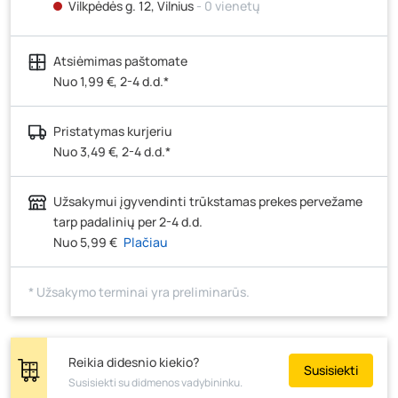
Vilkpėdės g. 12, Vilnius
- 0 vienetų
Ateities g. 15, Vilnius
- 2 vienetai
Atsiėmimas paštomate
Kauno r., Narsiečių k., Vytauto g. 183, Kaunas
- 0
vienetų
Nuo 1,99 €, 2-4 d.d.*
Šilutės pl. 83A, Klaipėda
- 9 vienetai
Pristatymas kurjeriu
Pramonės g. 7, Šiauliai
- 6 vienetai
Nuo 3,49 €, 2-4 d.d.*
Klaipėdos g. 170R, Panevėžys
- 0 vienetų
Santaikos g. 26B, Alytus
- 1 vienetas
Užsakymui įgyvendinti trūkstamas prekes pervežame
J. Basanavičiaus g. 6, Utena
- 3 vienetai
tarp padalinių per 2-4 d.d.
Nuo 5,99 €
Plačiau
Novočėbės k. 3, Kėdainiai
- 8 vienetai
Kauno g. 160, Marijampolė
- 0 vienetų
* Užsakymo terminai yra preliminarūs.
Skuodo g. 41, Mažeikiai
- 10 vienetų
Tiekimo g. 4, Biržai
- 0 vienetų
Žemaičių g. 2, Raseiniai
- 0 vienetų
Reikia didesnio kiekio?
Susisiekti
Susisiekti su didmenos vadybininku.
Pramonės g. 6E, Šilutė
- 0 vienetų