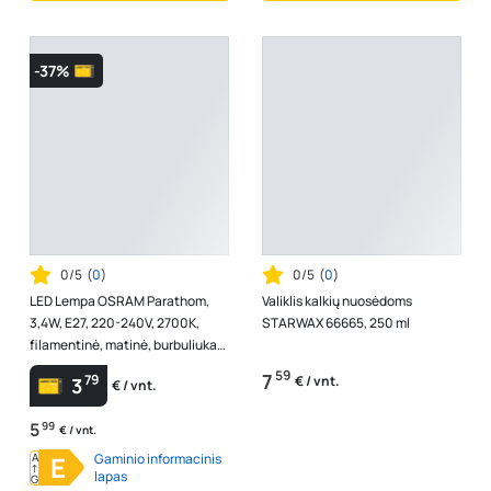
-37%
0/5
(
0
)
0/5
(
0
)
LED Lempa OSRAM Parathom,
Valiklis kalkių nuosėdoms
3,4W, E27, 220-240V, 2700K,
STARWAX 66665, 250 ml
filamentinė, matinė, burbuliukas,
atitinka 40W lemputę
59
7
79
€ / vnt.
3
€ / vnt.
5
99
€ / vnt.
A
E
Gaminio informacinis
↑
lapas
G