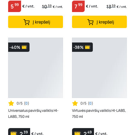
99
99
5
7
10
59
13
59
€ / vnt.
€ / vnt.
€ / vnt.
€ / vnt.
Į krepšelį
Į krepšelį
-40%
-38%
0/5
(
0
)
0/5
(
0
)
Universalus paviršių valiklis HI-
Virtuvės paviršių valiklis HI-LABS,
LABS, 750 ml
750 ml
39
49
2
2
€ / vnt.
€ / vnt.