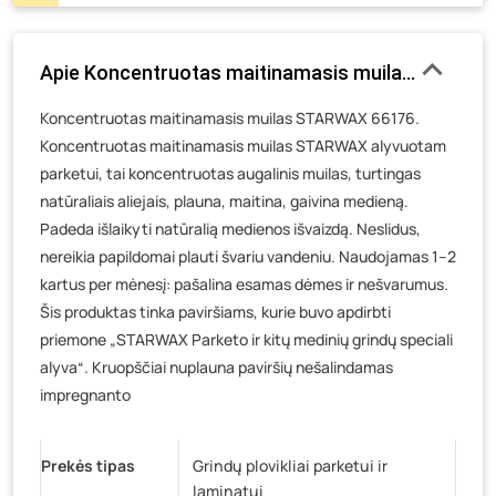
Gedimino g. 54, Tauragė
- 0 vienetų
Luokės g. 82, Telšiai
- 8 vienetai
Apie Koncentruotas maitinamasis muilas STARWAX 
Veteranų g. 11, Visaginas
- 0 vienetų
Koncentruotas maitinamasis muilas STARWAX 66176.
Baravykų g. 1, Druskininkai
- 0 vienetų
Koncentruotas maitinamasis muilas STARWAX alyvuotam
Vilniaus g. 89D, Ukmergė
- 0 vienetų
parketui, tai koncentruotas augalinis muilas, turtingas
K. Donelaičio g. 17, Rokiškis
- 0 vienetų
natūraliais aliejais, plauna, maitina, gaivina medieną.
Šaltupės g. 64, Zarasai
- 0 vienetų
Padeda išlaikyti natūralią medienos išvaizdą. Neslidus,
nereikia papildomai plauti švariu vandeniu. Naudojamas 1–2
kartus per mėnesį: pašalina esamas dėmes ir nešvarumus.
Šis produktas tinka paviršiams, kurie buvo apdirbti
priemone „STARWAX Parketo ir kitų medinių grindų speciali
alyva“. Kruopščiai nuplauna paviršių nešalindamas
impregnanto
Prekės tipas
Grindų plovikliai parketui ir
laminatui