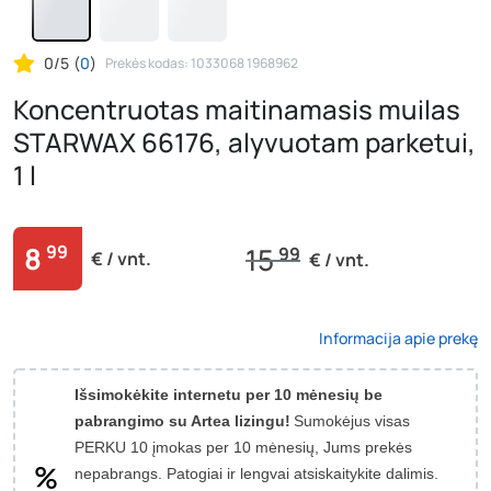
0/5
(
0
)
Prekės kodas: 1033068 1968962
Koncentruotas maitinamasis muilas
STARWAX 66176, alyvuotam parketui,
1 l
8
99
15
99
€ / vnt.
€ / vnt.
Informacija apie prekę
Išsimokėkite internetu per 10 mėnesių be
pabrangimo su Artea lizingu!
Sumokėjus visas
PERKU 10 įmokas per 10 mėnesių, Jums prekės
nepabrangs.
Patogiai ir lengvai atsiskaitykite dalimis.