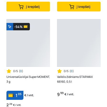
Į krepšelį
Į krepšelį
-54%
0/5
(
0
)
0/5
(
0
)
Universalūs klijai Super MOMENT,
Valiklis židiniams STARWAX
3 g
66160, 0,5 l
99
9
05
€ / vnt.
1
€ / vnt.
2
29
€ / vnt.