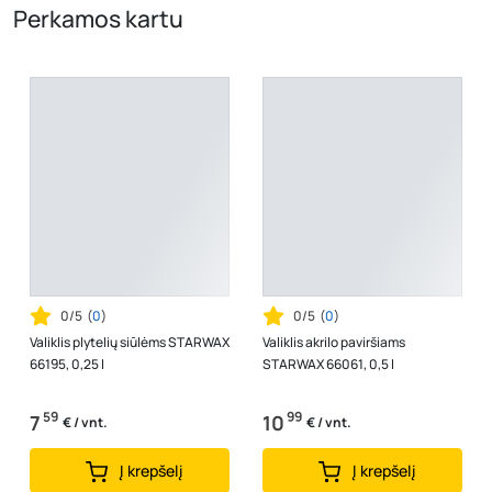
Perkamos kartu
0/5
(
0
)
0/5
(
0
)
Valiklis plytelių siūlėms STARWAX
Valiklis akrilo paviršiams
66195, 0,25 l
STARWAX 66061, 0,5 l
59
99
7
10
€ / vnt.
€ / vnt.
Į krepšelį
Į krepšelį