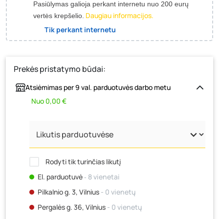
Pasiūlymas galioja perkant internetu nuo 200 eurų
Daugiau informacijos.
vertės krepšelio.
Tik perkant internetu
Prekės pristatymo būdai:
Atsiėmimas per 9 val. parduotuvės darbo metu
Nuo 0,00 €
Rodyti tik turinčias likutį
El. parduotuvė
‐ 8 vienetai
Pilkalnio g. 3, Vilnius
- 0 vienetų
Pergalės g. 36, Vilnius
- 0 vienetų