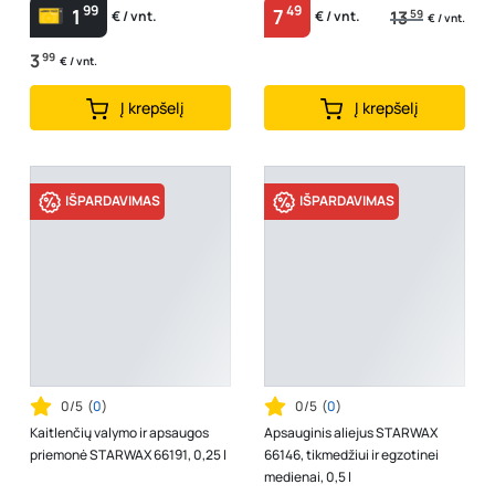
99
49
1
7
13
59
€ / vnt.
€ / vnt.
€ / vnt.
3
99
€ / vnt.
Į krepšelį
Į krepšelį
IŠPARDAVIMAS
IŠPARDAVIMAS
0/5
(
0
)
0/5
(
0
)
Kaitlenčių valymo ir apsaugos
Apsauginis aliejus STARWAX
priemonė STARWAX 66191, 0,25 l
66146, tikmedžiui ir egzotinei
medienai, 0,5 l