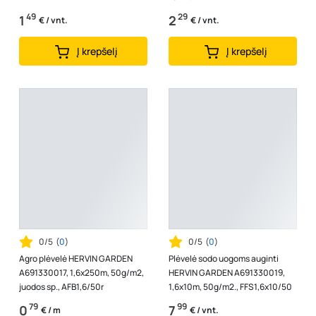
49
29
1
2
€ / vnt.
€ / vnt.
Į krepšelį
Į krepšelį
0/5
(
0
)
0/5
(
0
)
Agro plėvelė HERVIN GARDEN
Plėvelė sodo uogoms auginti
A691330017, 1,6x250m, 50g/m2,
HERVIN GARDEN A691330019,
juodos sp., AFB1,6/50r
1,6x10m, 50g/m2., FFS1,6x10/50
79
99
0
7
€ / m
€ / vnt.