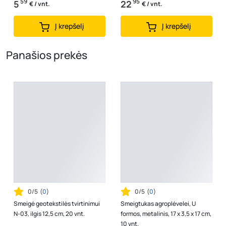
59
95
5
22
€ / vnt.
€ / vnt.
Į krepšelį
Į krepšelį
Panašios prekės
0/5
(
0
)
0/5
(
0
)
Smeigė geotekstilės tvirtinimui
Smeigtukas agroplėvelei, U
N-03, ilgis 12,5 cm, 20 vnt.
formos, metalinis, 17 x 3,5 x 17 cm,
10 vnt.