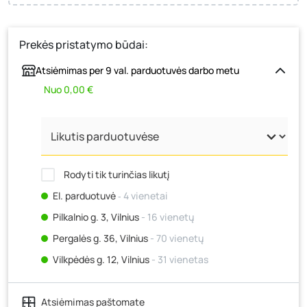
Prekės pristatymo būdai:
Atsiėmimas per 9 val. parduotuvės darbo metu
Nuo 0,00 €
Rodyti tik turinčias likutį
El. parduotuvė
‐ 4 vienetai
Pilkalnio g. 3, Vilnius
- 16 vienetų
Pergalės g. 36, Vilnius
- 70 vienetų
Vilkpėdės g. 12, Vilnius
- 31 vienetas
Ateities g. 15, Vilnius
- 21 vienetas
Atsiėmimas paštomate
Kauno r., Narsiečių k., Vytauto g. 183, Kaunas
- 28