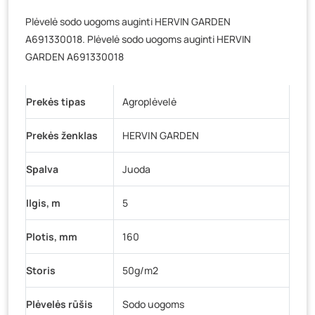
Veteranų g. 11, Visaginas
- 9 vienetai
Plėvelė sodo uogoms auginti HERVIN GARDEN
Baravykų g. 1, Druskininkai
- 0 vienetų
A691330018. Plėvelė sodo uogoms auginti HERVIN
Vilniaus g. 89D, Ukmergė
- 0 vienetų
GARDEN A691330018
K. Donelaičio g. 17, Rokiškis
- 26 vienetai
Šaltupės g. 64, Zarasai
- 0 vienetų
Prekės tipas
Agroplėvelė
Prekės ženklas
HERVIN GARDEN
Spalva
Juoda
Ilgis, m
5
Plotis, mm
160
Storis
50g/m2
Plėvelės rūšis
Sodo uogoms