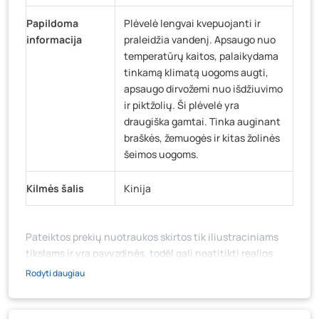
Papildoma
Plėvelė lengvai kvepuojanti ir
informacija
praleidžia vandenį. Apsaugo nuo
temperatūrų kaitos, palaikydama
tinkamą klimatą uogoms augti,
apsaugo dirvožemi nuo išdžiuvimo
ir piktžolių. Ši plėvelė yra
draugiška gamtai. Tinka auginant
braškės, žemuogės ir kitas žolinės
šeimos uogoms.
Kilmės šalis
Kinija
Pateiktos prekių nuotraukos skirtos tik iliustraciniams
tikslams ir yra pavyzdinės, todėl gali neatitikti realios
prekių ir jų pakuotės išvaizdos, komplektacijos, spalvos ar
Rodyti daugiau
formos. Prekės aprašymas (ar video medžiaga su
aprašymu) yra bendrinio pobūdžio, jame nebūtinai
paminėtos visos prekės savybės. Prekių likutis ar kainos