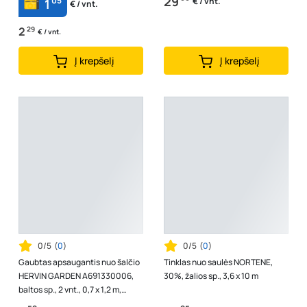
29
05
€ / vnt.
1
€ / vnt.
2
29
€ / vnt.
Į krepšelį
Į krepšelį
0/5
(
0
)
0/5
(
0
)
Gaubtas apsaugantis nuo šalčio
Tinklas nuo saulės NORTENE,
HERVIN GARDEN A691330006,
30%, žalios sp., 3,6 x 10 m
baltos sp., 2 vnt., 0,7 x 1,2 m,
80g/m2, WC0,7X1,2/80