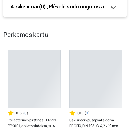
Atsiliepimai (0) „Plėvelė sodo uogoms auginti H
internetinėje parduotuvėje bei fizinėse parduotuvėse
tam tikrais atvejais gali nesutapti, prašome vadovautis ta
kaina, kuri galioja pirkimo metu.
Perkamos kartu
0/5
(
0
)
0/5
(
0
)
Poliesterinės pirštinės HERVIN
Savisriegis pusapvalia galva
PPK001, aplietos lateksu, su 4
PROFIX, DIN 7981 C, 4,2 x 19 mm,