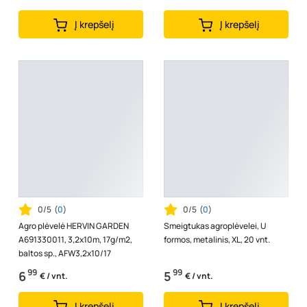
Į krepšelį
Į krepšelį
0/5
(
0
)
0/5
(
0
)
Agro plėvelė HERVIN GARDEN
Smeigtukas agroplėvelei, U
A691330011, 3,2x10m, 17g/m2,
formos, metalinis, XL, 20 vnt.
baltos sp., AFW3,2x10/17
99
99
6
5
€ / vnt.
€ / vnt.
Į krepšelį
Į krepšelį