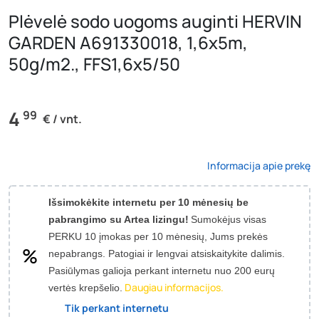
Plėvelė sodo uogoms auginti HERVIN
GARDEN A691330018, 1,6x5m,
50g/m2., FFS1,6x5/50
4
99
€ / vnt.
Informacija apie prekę
Išsimokėkite internetu per 10 mėnesių be
pabrangimo su Artea lizingu!
Sumokėjus visas
PERKU 10 įmokas per 10 mėnesių, Jums prekės
nepabrangs.
Patogiai ir lengvai atsiskaitykite dalimis.
Pasiūlymas galioja perkant internetu nuo 200 eurų
Daugiau informacijos.
vertės krepšelio.
Tik perkant internetu