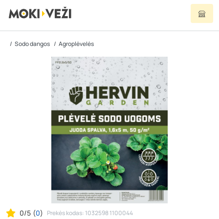
Sodo dangos
Agroplėvelės
0/5
(
0
)
Prekės kodas: 1032598 1100044