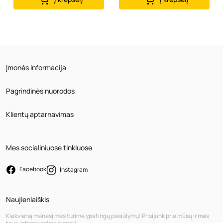
Įmonės informacija
Pagrindinės nuorodos
Klientų aptarnavimas
Mes socialiniuose tinkluose
Facebook
Instagram
Naujienlaiškis
Kiekvieną mėnesį mes turime ypatingų pasiūlymų! Prisijunk prie mūsų ir mes