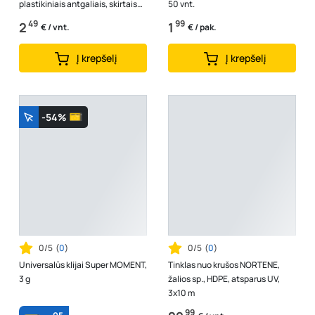
plastikiniais antgaliais, skirtais
50 vnt.
palengvinti sodo darbus
49
99
2
1
€ / vnt.
€ / pak.
Į krepšelį
Į krepšelį
-54%
0/5
(
0
)
0/5
(
0
)
Universalūs klijai Super MOMENT,
Tinklas nuo krušos NORTENE,
3 g
žalios sp., HDPE, atsparus UV,
3x10 m
99