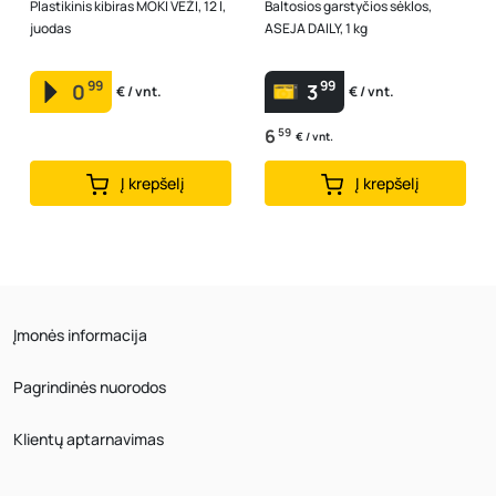
Plastikinis kibiras MOKI VEŽI, 12 l,
Baltosios garstyčios sėklos,
juodas
ASEJA DAILY, 1 kg
99
99
0
3
€ / vnt.
€ / vnt.
6
59
€ / vnt.
Į krepšelį
Į krepšelį
Įmonės informacija
Pagrindinės nuorodos
Klientų aptarnavimas