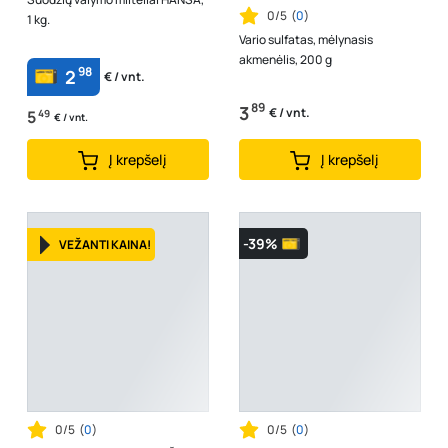
0/5
(
0
)
1 kg.
Vario sulfatas, mėlynasis
akmenėlis, 200 g
98
2
€ / vnt.
89
3
€ / vnt.
5
49
€ / vnt.
Į krepšelį
Į krepšelį
-39%
VEŽANTI KAINA!
0/5
(
0
)
0/5
(
0
)