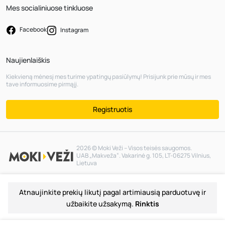
Mes socialiniuose tinkluose
Facebook
Instagram
Naujienlaiškis
Kiekvieną mėnesį mes turime ypatingų pasiūlymų! Prisijunk prie mūsų ir mes
tave informuosime pirmąjį.
Registruotis
2026 © Moki Veži – Visos teisės saugomos.
UAB „Makveža“. Vakarinė g. 105, LT-06275 Vilnius,
Lietuva
Atnaujinkite prekių likutį pagal artimiausią parduotuvę ir
užbaikite užsakymą.
Rinktis