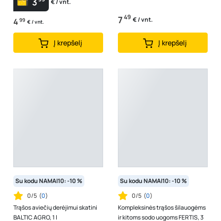
3
€ / vnt.
49
7
€ / vnt.
4
99
€ / vnt.
Į krepšelį
Į krepšelį
Su kodu NAMAI10: -10 %
Su kodu NAMAI10: -10 %
0/5
(
0
)
0/5
(
0
)
Trąšos aviečių derėjimui skatini
Kompleksinės trąšos šilauogėms
BALTIC AGRO, 1 l
ir kitoms sodo uogoms FERTIS, 3