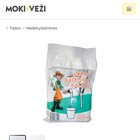
Trąšos
Medelių balinimas