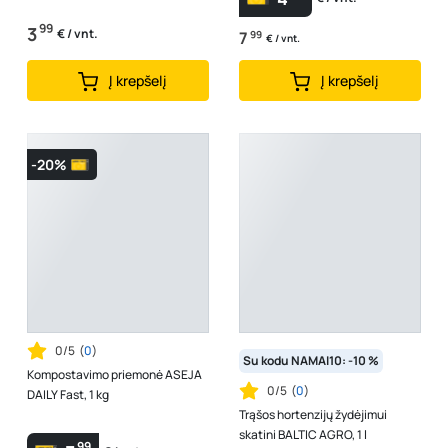
99
3
€ / vnt.
7
99
€ / vnt.
Į krepšelį
Į krepšelį
-20%
0/5
(
0
)
Su kodu NAMAI10: -10 %
Kompostavimo priemonė ASEJA
0/5
(
0
)
DAILY Fast, 1 kg
Trąšos hortenzijų žydėjimui
skatini BALTIC AGRO, 1 l
99