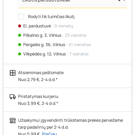
Rodyti tik turinčias likutį
El. parduotuvė
‐ 0 vienetų
Pilkalnio g. 3, Vilnius
- 23 vienetai
Pergalės g. 36, Vilnius
- 51 vienetas
Vilkpėdės g. 12, Vilnius
- 7 vienetai
Ateities g. 15, Vilnius
- 15 vienetų
Atsiėmimas paštomate
Kauno r., Narsiečių k., Vytauto g. 183, Kaunas
- 52
vienetai
Nuo 2,79 €, 2-4 d.d.*
Šilutės pl. 83A, Klaipėda
- 11 vienetų
Pristatymas kurjeriu
Pramonės g. 7, Šiauliai
- 0 vienetų
Nuo 3,99 €, 2-4 d.d.*
Klaipėdos g. 170R, Panevėžys
- 27 vienetai
Santaikos g. 26B, Alytus
- 0 vienetų
Užsakymui įgyvendinti trūkstamas prekes pervežame
J. Basanavičiaus g. 6, Utena
- 0 vienetų
tarp padalinių per 2-4 d.d.
Nuo 5,99 €
Plačiau