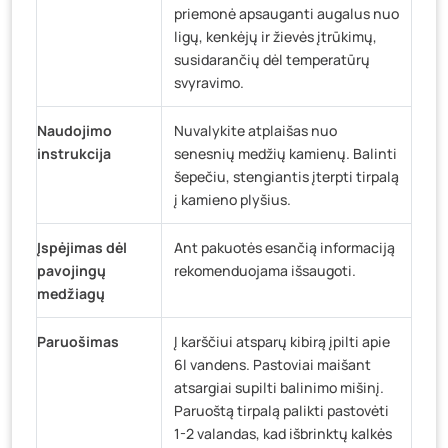
priemonė apsauganti augalus nuo
ligų, kenkėjų ir žievės įtrūkimų,
susidarančių dėl temperatūrų
svyravimo.
Naudojimo
Nuvalykite atplaišas nuo
instrukcija
senesnių medžių kamienų. Balinti
šepečiu, stengiantis įterpti tirpalą
į kamieno plyšius.
Įspėjimas dėl
Ant pakuotės esančią informaciją
pavojingų
rekomenduojama išsaugoti.
medžiagų
Paruošimas
Į karščiui atsparų kibirą įpilti apie
6l vandens. Pastoviai maišant
atsargiai supilti balinimo mišinį.
Paruoštą tirpalą palikti pastovėti
1-2 valandas, kad išbrinktų kalkės