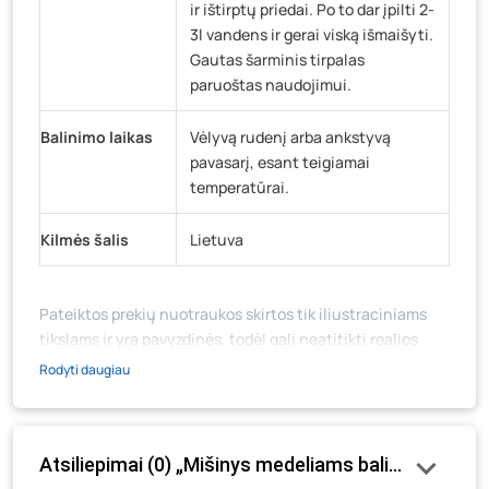
ir ištirptų priedai. Po to dar įpilti 2-
3l vandens ir gerai viską išmaišyti.
Gautas šarminis tirpalas
paruoštas naudojimui.
Balinimo laikas
Vėlyvą rudenį arba ankstyvą
pavasarį, esant teigiamai
temperatūrai.
Kilmės šalis
Lietuva
Pateiktos prekių nuotraukos skirtos tik iliustraciniams
tikslams ir yra pavyzdinės, todėl gali neatitikti realios
prekių ir jų pakuotės išvaizdos, komplektacijos, spalvos ar
Rodyti daugiau
formos. Prekės aprašymas (ar video medžiaga su
aprašymu) yra bendrinio pobūdžio, jame nebūtinai
paminėtos visos prekės savybės. Prekių likutis ar kainos
Atsiliepimai (0) „Mišinys medeliams balinti, 2 kg“
internetinėje parduotuvėje bei fizinėse parduotuvėse