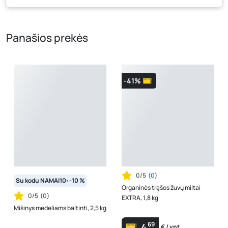
tam tikrais atvejais gali nesutapti, prašome vadovautis ta
kaina, kuri galioja pirkimo metu.
Panašios prekės
-41%
0/5
(
0
)
Su kodu NAMAI10: -10 %
Organinės trąšos žuvų miltai
0/5
(
0
)
EXTRA, 1,8 kg
Mišinys medeliams baltinti, 2,5 kg
69
4
€ / vnt.