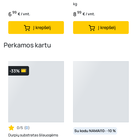
kg
99
99
6
8
€ / vnt.
€ / vnt.
Į krepšelį
Į krepšelį
Perkamos kartu
-33%
0/5
(
0
)
Su kodu NAMAI10: -10 %
Durpių substratas šilauogėms