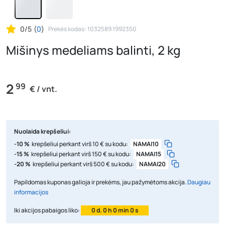
0/5
(
0
)
Prekės kodas: 1032589 1992350
Mišinys medeliams balinti, 2 kg
2
99
€ / vnt.
Nuolaida krepšeliui:
-10 %
krepšeliui perkant virš 10 € su kodu:
NAMAI10
-15 %
krepšeliui perkant virš 150 € su kodu:
NAMAI15
-20 %
krepšeliui perkant virš 500 € su kodu:
NAMAI20
Papildomas kuponas galioja ir prekėms, jau pažymėtoms akcija.
Daugiau
informacijos
Iki akcijos pabaigos liko:
0 d. 0 h 0 min 0 s