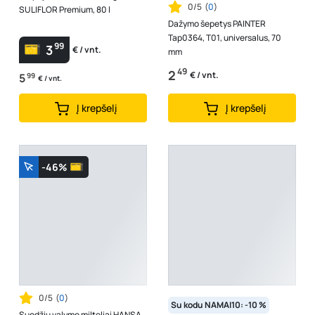
0/5
(
0
)
SULIFLOR Premium, 80 l
Dažymo šepetys PAINTER
Tap0364, T01, universalus, 70
99
3
€ / vnt.
mm
49
2
€ / vnt.
5
99
€ / vnt.
Į krepšelį
Į krepšelį
-46%
0/5
(
0
)
Su kodu NAMAI10: -10 %
Suodžių valymo milteliai HANSA,