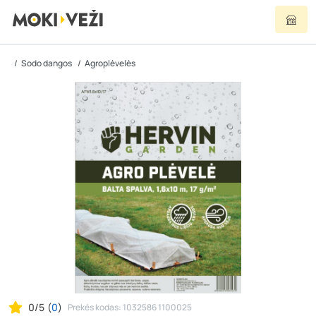
Sodo dangos
Agroplėvelės
0/5
(
0
)
Prekės kodas: 1032586 1100025