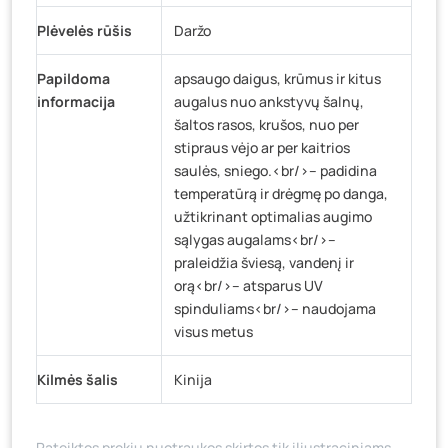
Plėvelės rūšis
Daržo
Papildoma
apsaugo daigus, krūmus ir kitus
informacija
augalus nuo ankstyvų šalnų,
šaltos rasos, krušos, nuo per
stipraus vėjo ar per kaitrios
saulės, sniego.<br/>– padidina
temperatūrą ir drėgmę po danga,
užtikrinant optimalias augimo
sąlygas augalams<br/>–
praleidžia šviesą, vandenį ir
orą<br/>– atsparus UV
spinduliams<br/>– naudojama
visus metus
Kilmės šalis
Kinija
Pateiktos prekių nuotraukos skirtos tik iliustraciniams