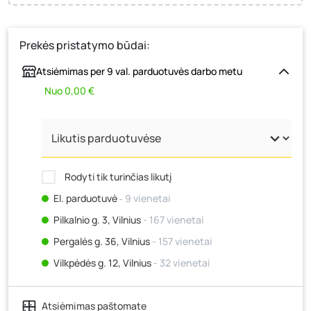
Prekės pristatymo būdai:
Atsiėmimas per 9 val. parduotuvės darbo metu
Nuo 0,00 €
Rodyti tik turinčias likutį
El. parduotuvė
‐ 9 vienetai
Pilkalnio g. 3, Vilnius
- 167 vienetai
Pergalės g. 36, Vilnius
- 157 vienetai
Vilkpėdės g. 12, Vilnius
- 32 vienetai
Ateities g. 15, Vilnius
- 50 vienetų
Atsiėmimas paštomate
Kauno r., Narsiečių k., Vytauto g. 183, Kaunas
- 62