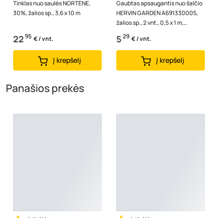
Tinklas nuo saulės NORTENE,
Gaubtas apsaugantis nuo šalčio
30%, žalios sp., 3,6 x 10 m
HERVIN GARDEN A691330005,
žalios sp., 2 vnt., 0,5 x 1 m,
80g/m2, WC0,5X1/80
95
29
22
5
€ / vnt.
€ / vnt.
Į krepšelį
Į krepšelį
Panašios prekės