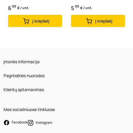
99
99
6
5
€ / vnt.
€ / vnt.
Į krepšelį
Į krepšelį
Įmonės informacija
Pagrindinės nuorodos
Klientų aptarnavimas
Mes socialiniuose tinkluose
Facebook
Instagram