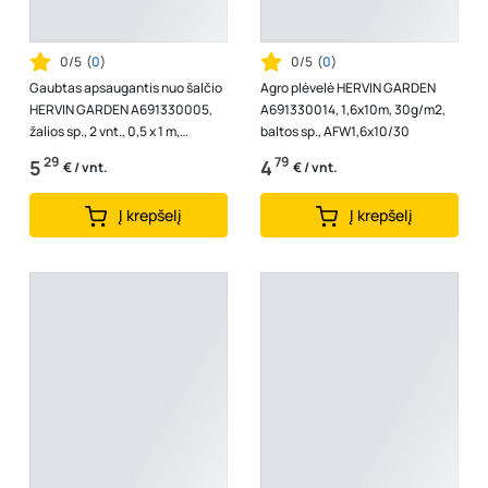
0/5
(
0
)
0/5
(
0
)
Gaubtas apsaugantis nuo šalčio
Agro plėvelė HERVIN GARDEN
HERVIN GARDEN A691330005,
A691330014, 1,6x10m, 30g/m2,
žalios sp., 2 vnt., 0,5 x 1 m,
baltos sp., AFW1,6x10/30
80g/m2, WC0,5X1/80
29
79
5
4
€ / vnt.
€ / vnt.
Į krepšelį
Į krepšelį