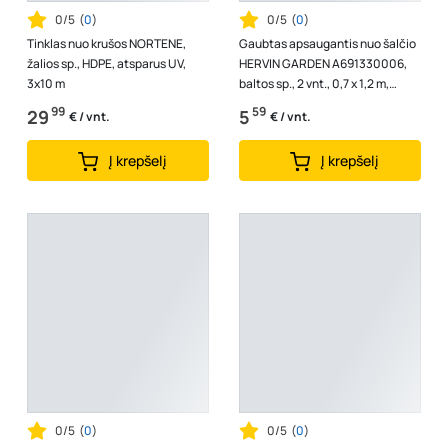
0/5
(
0
)
0/5
(
0
)
Tinklas nuo krušos NORTENE,
Gaubtas apsaugantis nuo šalčio
žalios sp., HDPE, atsparus UV,
HERVIN GARDEN A691330006,
3x10 m
baltos sp., 2 vnt., 0,7 x 1,2 m,
80g/m2, WC0,7X1,2/80
99
59
29
5
€ / vnt.
€ / vnt.
Į krepšelį
Į krepšelį
0/5
(
0
)
0/5
(
0
)