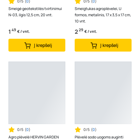
0/5
(
0
)
0/5
(
0
)
Smeigė geotekstilės tvirtinimui
Smeigtukas agroplėvelei, U
N-03, ilgis 12,5 cm, 20 vnt.
formos, metalinis, 17 x 3,5 x 17 cm,
10 vnt.
49
29
1
2
€ / vnt.
€ / vnt.
Į krepšelį
Į krepšelį
0/5
(
0
)
0/5
(
0
)
Agro plėvelė HERVIN GARDEN
Plėvelė sodo uogoms auginti