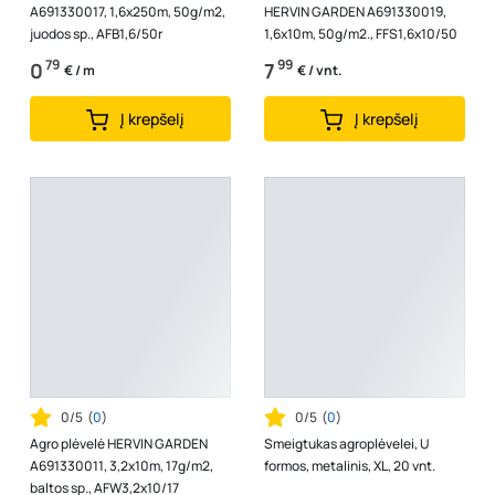
A691330017, 1,6x250m, 50g/m2,
HERVIN GARDEN A691330019,
juodos sp., AFB1,6/50r
1,6x10m, 50g/m2., FFS1,6x10/50
79
99
0
7
€ / m
€ / vnt.
Į krepšelį
Į krepšelį
0/5
(
0
)
0/5
(
0
)
Agro plėvelė HERVIN GARDEN
Smeigtukas agroplėvelei, U
A691330011, 3,2x10m, 17g/m2,
formos, metalinis, XL, 20 vnt.
baltos sp., AFW3,2x10/17