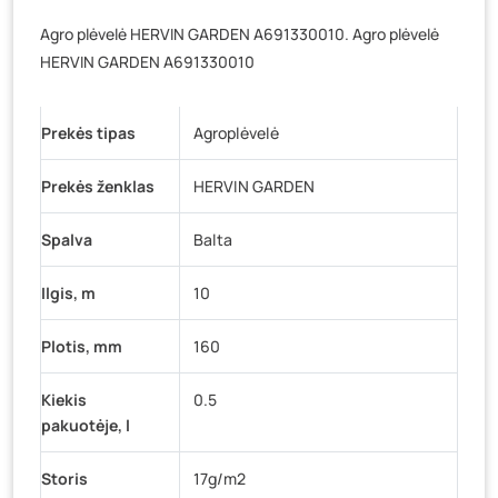
Veteranų g. 11, Visaginas
- 94 vienetai
Agro plėvelė HERVIN GARDEN A691330010. Agro plėvelė
Baravykų g. 1, Druskininkai
- 49 vienetai
HERVIN GARDEN A691330010
Vilniaus g. 89D, Ukmergė
- 28 vienetai
K. Donelaičio g. 17, Rokiškis
- 62 vienetai
Prekės tipas
Agroplėvelė
Šaltupės g. 64, Zarasai
- 54 vienetai
Prekės ženklas
HERVIN GARDEN
Spalva
Balta
Ilgis, m
10
Plotis, mm
160
Kiekis
0.5
pakuotėje, l
Storis
17g/m2