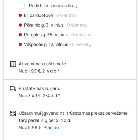
Rodyti tik turinčias likutį
El. parduotuvė
‐ 0 vienetų
Pilkalnio g. 3, Vilnius
- 0 vienetų
Pergalės g. 36, Vilnius
- 0 vienetų
Vilkpėdės g. 12, Vilnius
- 0 vienetų
Ateities g. 15, Vilnius
- 0 vienetų
Atsiėmimas paštomate
Kauno r., Narsiečių k., Vytauto g. 183, Kaunas
- 0
vienetų
Nuo 1,99 €, 2-4 d.d.*
Šilutės pl. 83A, Klaipėda
- 2 vienetai
Pristatymas kurjeriu
Pramonės g. 7, Šiauliai
- 0 vienetų
Nuo 3,49 €, 2-4 d.d.*
Klaipėdos g. 170R, Panevėžys
- 4 vienetai
Santaikos g. 26B, Alytus
- 0 vienetų
Užsakymui įgyvendinti trūkstamas prekes pervežame
J. Basanavičiaus g. 6, Utena
- 0 vienetų
tarp padalinių per 2-4 d.d.
Nuo 5,99 €
Plačiau
Novočėbės k. 3, Kėdainiai
- 0 vienetų
Kauno g. 160, Marijampolė
- 0 vienetų