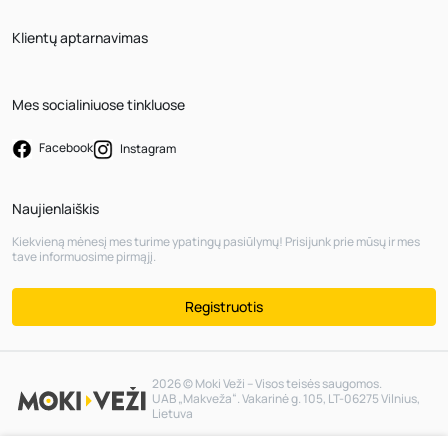
Klientų aptarnavimas
Mes socialiniuose tinkluose
Facebook
Instagram
Naujienlaiškis
Kiekvieną mėnesį mes turime ypatingų pasiūlymų! Prisijunk prie mūsų ir mes
tave informuosime pirmąjį.
Registruotis
2026 © Moki Veži – Visos teisės saugomos.
UAB „Makveža“. Vakarinė g. 105, LT-06275 Vilnius,
Lietuva