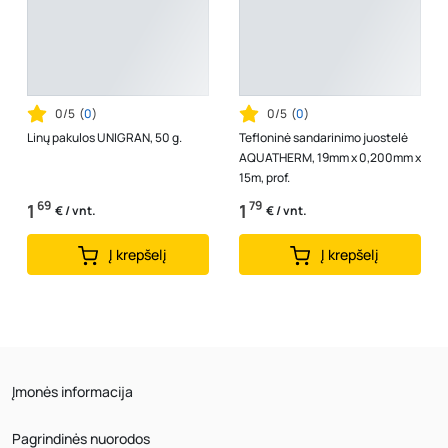
0/5
(
0
)
0/5
(
0
)
Linų pakulos UNIGRAN, 50 g.
Tefloninė sandarinimo juostelė
AQUATHERM, 19mm x 0,200mm x
15m, prof.
69
79
1
1
€ / vnt.
€ / vnt.
Į krepšelį
Į krepšelį
Įmonės informacija
Pagrindinės nuorodos