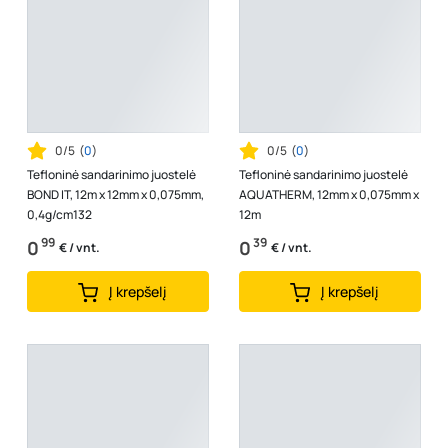
0/5
(
0
)
0/5
(
0
)
Tefloninė sandarinimo juostelė
Tefloninė sandarinimo juostelė
BOND IT, 12m x 12mm x 0,075mm,
AQUATHERM, 12mm x 0,075mm x
0,4g/cm132
12m
99
39
0
0
€ / vnt.
€ / vnt.
Į krepšelį
Į krepšelį