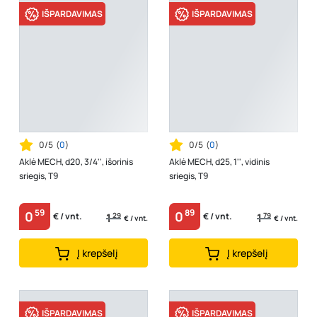
IŠPARDAVIMAS
IŠPARDAVIMAS
0/5
(
0
)
0/5
(
0
)
Aklė MECH, d20, 3/4'', išorinis
Aklė MECH, d25, 1'', vidinis
sriegis, T9
sriegis, T9
59
89
0
0
1
29
1
79
€ / vnt.
€ / vnt.
€ / vnt.
€ / vnt.
Į krepšelį
Į krepšelį
IŠPARDAVIMAS
IŠPARDAVIMAS