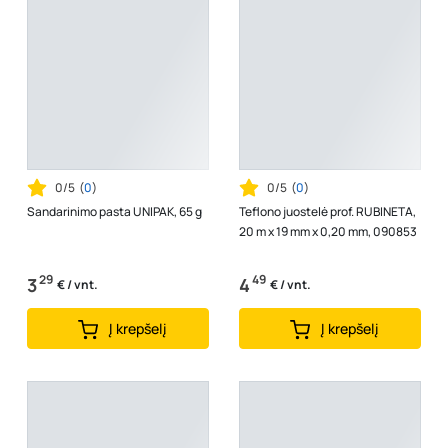
0/5
(
0
)
0/5
(
0
)
Sandarinimo pasta UNIPAK, 65 g
Teflono juostelė prof. RUBINETA,
20 m x 19 mm x 0,20 mm, 090853
29
49
3
4
€ / vnt.
€ / vnt.
Į krepšelį
Į krepšelį