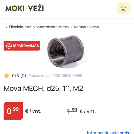
Plieninio ir ketinio vamzdyno sistema
Ketaus jungtys
IŠPARDAVIMAS
0/5
(
0
)
Prekės kodas: 1030099 1029698
Mova MECH, d25, 1'', M2
0
99
1
39
€ / vnt.
€ / vnt.
Informacija apie prekę