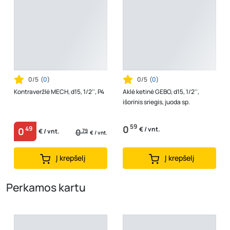
0/5
(
0
)
0/5
(
0
)
Kontraveržlė MECH, d15, 1/2'', P4
Aklė ketinė GEBO, d15, 1/2'',
išorinis sriegis, juoda sp.
59
0
49
€ / vnt.
0
0
79
€ / vnt.
€ / vnt.
Į krepšelį
Į krepšelį
Perkamos kartu