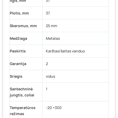
Ilgis, mm
37
Plotis, mm
37
Skersmuo, mm
25 mm
Medžiaga
Metalas
Paskirtis
Karštas/šaltas vanduo
Garantija
2
Sriegis
vidus
Santechninė
1
jungtis, coliai
Temperatūros
-20 +300
režimas