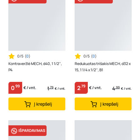
0/5
(
0
)
0/5
(
0
)
Kontraveržlė MECH, d40, 1 1/2'',
Redukuotas trišakis MECH, d32 x
P4
15, 1 1/4 x 1/2'', B1
99
79
0
2
1
79
4
99
€ / vnt.
€ / vnt.
€ / vnt.
€ / vnt.
Į krepšelį
Į krepšelį
IŠPARDAVIMAS