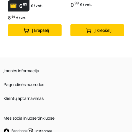
99
0
89
€ / vnt.
6
€ / vnt.
8
59
€ / vnt.
Į krepšelį
Į krepšelį
Įmonės informacija
Pagrindinės nuorodos
Klientų aptarnavimas
Mes socialiniuose tinkluose
Facebook
Instagram