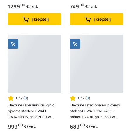
00
00
1299
749
€ / vnt.
€ / vnt.
Į krepšelį
Į krepšelį
0/5
(
0
)
0/5
(
0
)
Elektrinės skersinio ir išilginio
Elektrinės stacionarios pjovimo
pjovimo staklės DEWALT
staklės DEWALT DWE7485 +
DW743N-QS, galia 2000 W,
stalas DE7400, galia 1850 W,
diskas 250x30 mm
diskas 210 mm
00
00
999
689
€ / vnt.
€ / vnt.