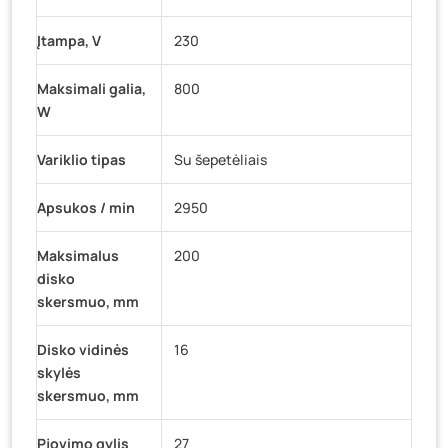
Įtampa, V
230
Maksimali galia,
800
W
Variklio tipas
Su šepetėliais
Apsukos / min
2950
Maksimalus
200
disko
skersmuo, mm
Disko vidinės
16
skylės
skersmuo, mm
Pjovimo gylis
27