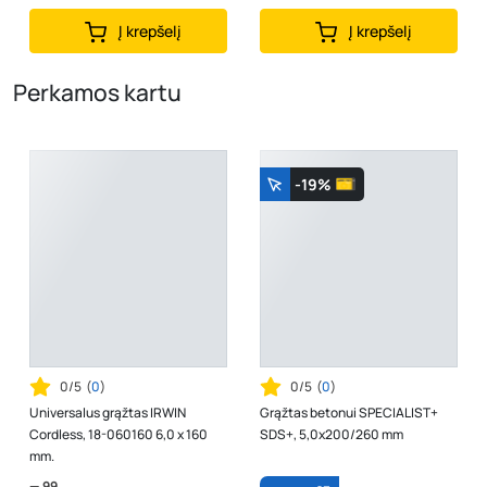
Į krepšelį
Į krepšelį
Perkamos kartu
-19%
0/5
(
0
)
0/5
(
0
)
Universalus grąžtas IRWIN
Grąžtas betonui SPECIALIST+
Cordless, 18-060160 6,0 x 160
SDS+, 5,0x200/260 mm
mm.
99