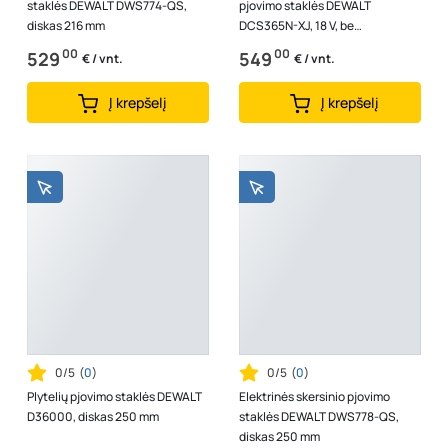
staklės DEWALT DWS774-QS,
pjovimo staklės DEWALT
diskas 216 mm
DCS365N-XJ, 18 V, be
akumuliatorių ir kroviklio
00
00
529
549
€ / vnt.
€ / vnt.
Į krepšelį
Į krepšelį
0/5
(
0
)
0/5
(
0
)
Plytelių pjovimo staklės DEWALT
Elektrinės skersinio pjovimo
D36000, diskas 250 mm
staklės DEWALT DWS778-QS,
diskas 250 mm