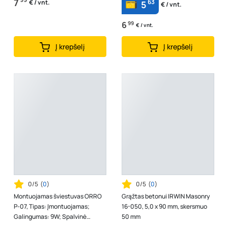
7
63
€ / vnt.
5
€ / vnt.
6
99
€ / vnt.
Į krepšelį
Į krepšelį
0/5
(
0
)
0/5
(
0
)
Montuojamas šviestuvas ORRO
Grąžtas betonui IRWIN Masonry
P-07, Tipas: Įmontuojamas;
16-050, 5,0 x 90 mm, skersmuo
Galingumas: 9W; Spalvinė
50 mm
temperatūra: 3000K;