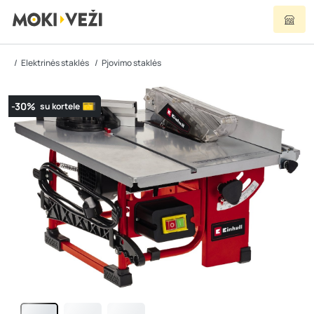
Elektrinės staklės
Pjovimo staklės
-30%
su kortele