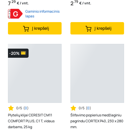
29
79
7
2
€ / vnt.
€ / vnt.
Apšviestumas: 600lm;...
A
G
Gaminio informacinis
↑
lapas
G
Į krepšelį
Į krepšelį
-20%
0/5
(
0
)
0/5
(
0
)
Plytelių klijai CERESIT CM11
Šlifavimo popierius medžiaginiu
COMFORT PLUS, C1 T, vidaus
pagrindu CORTEX P40, 230 x 280
darbams, 25 kg
mm.