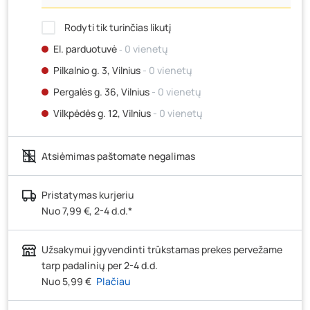
Rodyti tik turinčias likutį
El. parduotuvė
‐ 0 vienetų
Pilkalnio g. 3, Vilnius
- 0 vienetų
Pergalės g. 36, Vilnius
- 0 vienetų
Vilkpėdės g. 12, Vilnius
- 0 vienetų
Ateities g. 15, Vilnius
- 0 vienetų
Atsiėmimas paštomate negalimas
Kauno r., Narsiečių k., Vytauto g. 183, Kaunas
- 4
vienetai
Šilutės pl. 83A, Klaipėda
- 1 vienetas
Pristatymas kurjeriu
Nuo 7,99 €, 2-4 d.d.*
Pramonės g. 7, Šiauliai
- 2 vienetai
Klaipėdos g. 170R, Panevėžys
- 0 vienetų
Užsakymui įgyvendinti trūkstamas prekes pervežame
Santaikos g. 26B, Alytus
- 0 vienetų
tarp padalinių per 2-4 d.d.
J. Basanavičiaus g. 6, Utena
- 0 vienetų
Nuo 5,99 €
Plačiau
Novočėbės k. 3, Kėdainiai
- 0 vienetų