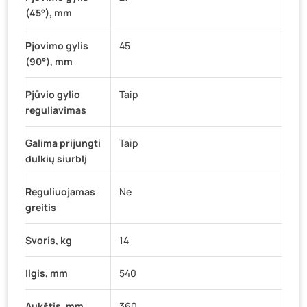
(45°), mm
Pjovimo gylis
45
(90°), mm
Pjūvio gylio
Taip
reguliavimas
Galima prijungti
Taip
dulkių siurblį
Reguliuojamas
Ne
greitis
Svoris, kg
14
Ilgis, mm
540
Aukštis, mm
360