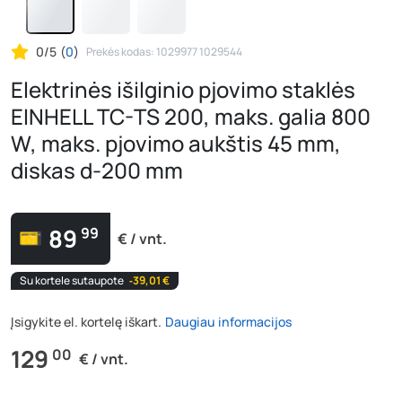
0/5
(
0
)
Prekės kodas: 1029977 1029544
Elektrinės išilginio pjovimo staklės
EINHELL TC-TS 200, maks. galia 800
W, maks. pjovimo aukštis 45 mm,
diskas d-200 mm
89
99
€ / vnt.
Su kortele sutaupote
‐39,01 €
Įsigykite el. kortelę iškart.
Daugiau informacijos
129
00
€ / vnt.