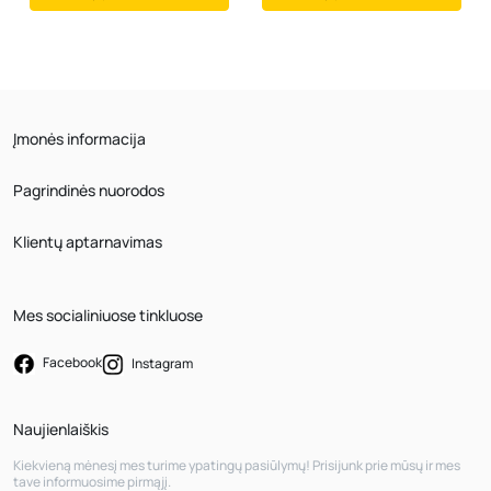
Įmonės informacija
Pagrindinės nuorodos
Klientų aptarnavimas
Mes socialiniuose tinkluose
Facebook
Instagram
Naujienlaiškis
Kiekvieną mėnesį mes turime ypatingų pasiūlymų! Prisijunk prie mūsų ir mes
tave informuosime pirmąjį.