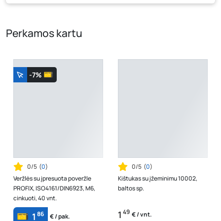
kaina, kuri galioja pirkimo metu.
Perkamos kartu
-7%
0/5
(
0
)
0/5
(
0
)
Veržlės su įpresuota poveržle
Kištukas su įžeminimu 10002,
PROFIX, ISO4161/DIN6923, M6,
baltos sp.
cinkuoti, 40 vnt.
49
1
86
€ / vnt.
1
€ / pak.