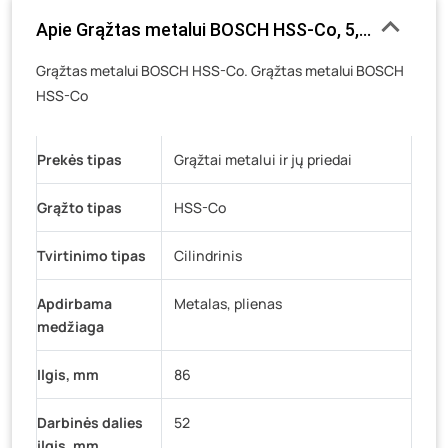
Luokės g. 82, Telšiai
- 0 vienetų
Apie Grąžtas metalui BOSCH HSS-Co, 5,1 mm, 1 vn
Veteranų g. 11, Visaginas
- 0 vienetų
Grąžtas metalui BOSCH HSS-Co. Grąžtas metalui BOSCH
Baravykų g. 1, Druskininkai
- 0 vienetų
HSS-Co
Vilniaus g. 89D, Ukmergė
- 0 vienetų
K. Donelaičio g. 17, Rokiškis
- 0 vienetų
Prekės tipas
Grąžtai metalui ir jų priedai
Šaltupės g. 64, Zarasai
- 0 vienetų
Grąžto tipas
HSS-Co
Tvirtinimo tipas
Cilindrinis
Apdirbama
Metalas, plienas
medžiaga
Ilgis, mm
86
Darbinės dalies
52
ilgis, mm