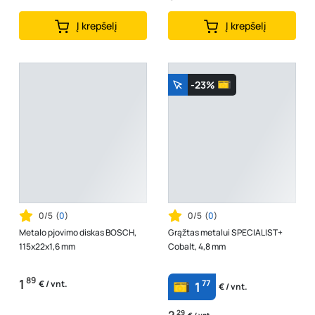
Į krepšelį
Į krepšelį
-23%
0/5
(
0
)
0/5
(
0
)
Metalo pjovimo diskas BOSCH,
Grąžtas metalui SPECIALIST+
115x22x1,6 mm
Cobalt, 4,8 mm
89
1
77
€ / vnt.
1
€ / vnt.
29