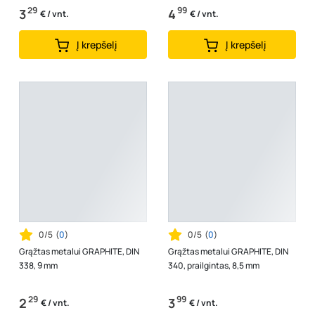
29
99
3
4
€ / vnt.
€ / vnt.
Į krepšelį
Į krepšelį
0/5
(
0
)
0/5
(
0
)
Grąžtas metalui GRAPHITE, DIN
Grąžtas metalui GRAPHITE, DIN
338, 9 mm
340, prailgintas, 8,5 mm
29
99
2
3
€ / vnt.
€ / vnt.