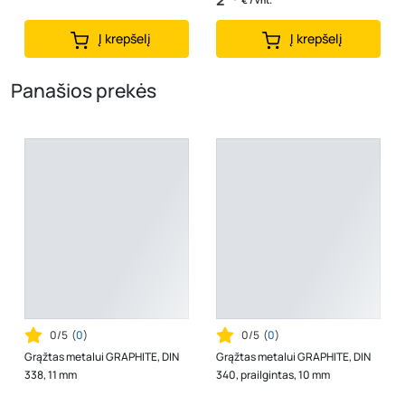
2
€ / vnt.
Į krepšelį
Į krepšelį
Panašios prekės
0/5
(
0
)
0/5
(
0
)
Grąžtas metalui GRAPHITE, DIN
Grąžtas metalui GRAPHITE, DIN
338, 11 mm
340, prailgintas, 10 mm