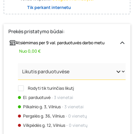
Tik perkant internetu
Prekės pristatymo būdai:
Atsiėmimas per 9 val. parduotuvės darbo metu
Nuo 0,00 €
Rodyti tik turinčias likutį
El. parduotuvė
‐ 3 vienetai
Pilkalnio g. 3, Vilnius
- 3 vienetai
Pergalės g. 36, Vilnius
- 0 vienetų
Vilkpėdės g. 12, Vilnius
- 0 vienetų