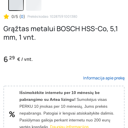
0/5
(
0
)
Prekės kodas: 1028759 1001380
Grąžtas metalui BOSCH HSS-Co, 5,1
mm, 1 vnt.
6
29
€ / vnt.
Informacija apie prekę
Išsimokėkite internetu per 10 mėnesių be
pabrangimo su Artea lizingu!
Sumokėjus visas
PERKU 10 įmokas per 10 mėnesių, Jums prekės
nepabrangs.
Patogiai ir lengvai atsiskaitykite dalimis.
Pasiūlymas galioja perkant internetu nuo 200 eurų
Daugiau informacijos.
vertės krepšelio.