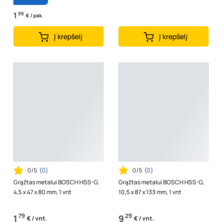
1
99
€ / pak.
Į krepšelį
Į krepšelį
0/5
(
0
)
0/5
(
0
)
Grąžtas metalui BOSCH HSS-G,
Grąžtas metalui BOSCH HSS-G,
4,5 x 47 x 80 mm, 1 vnt
10,5 x 87 x 133 mm, 1 vnt
79
29
1
9
€ / vnt.
€ / vnt.