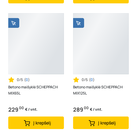
0/5
(
0
)
0/5
(
0
)
Betono maišyklė SCHEPPACH
Betono maišyklė SCHEPPACH
MIX65L
MIX125L
00
00
229
289
€ / vnt.
€ / vnt.
Į krepšelį
Į krepšelį