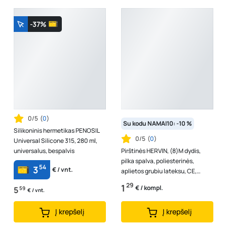
-37%
0/5
(
0
)
Su kodu NAMAI10: -10 %
Silikoninis hermetikas PENOSIL
0/5
(
0
)
Universal Silicone 315, 280 ml,
universalus, bespalvis
Pirštinės HERVIN, (8)M dydis,
pilka spalva, poliesterinės,
54
3
€ / vnt.
aplietos grubiu lateksu, CE,
LLP002
29
1
€ / kompl.
5
59
€ / vnt.
Į krepšelį
Į krepšelį