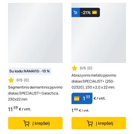
-21%
0/5
(
0
)
Su kodu NAMAI10: -10 %
Abrazyvinis metalo pjovimo
0/5
(
0
)
diskas SPECIALIST+ (250-
Segmentinis deimantinis pjovimo
02320), 230 x 2,0 x 22 mm.
diskas SPECIALIST+ Galactica,
33
1
€ / vnt.
230x22 mm
59
11
€ / vnt.
1
69
€ / vnt.
Į krepšelį
Į krepšelį