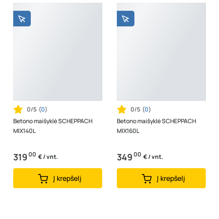
0/5
(
0
)
0/5
(
0
)
Betono maišyklė SCHEPPACH
Betono maišyklė SCHEPPACH
MIX140L
MIX160L
00
00
319
349
€ / vnt.
€ / vnt.
Į krepšelį
Į krepšelį