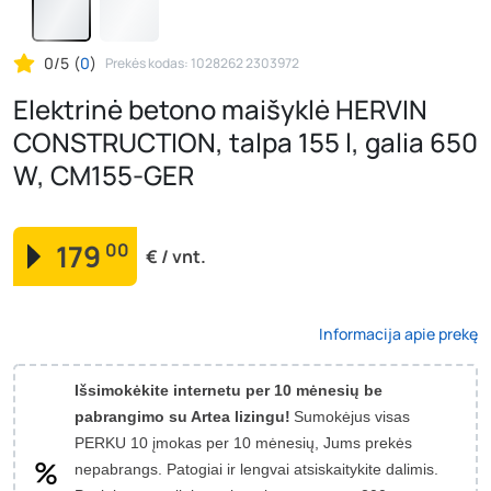
0/5
(
0
)
Prekės kodas: 1028262 2303972
Elektrinė betono maišyklė HERVIN
CONSTRUCTION, talpa 155 l, galia 650
W, CM155-GER
179
00
€ / vnt.
Informacija apie prekę
Išsimokėkite internetu per 10 mėnesių be
pabrangimo su Artea lizingu!
Sumokėjus visas
PERKU 10 įmokas per 10 mėnesių, Jums prekės
nepabrangs.
Patogiai ir lengvai atsiskaitykite dalimis.