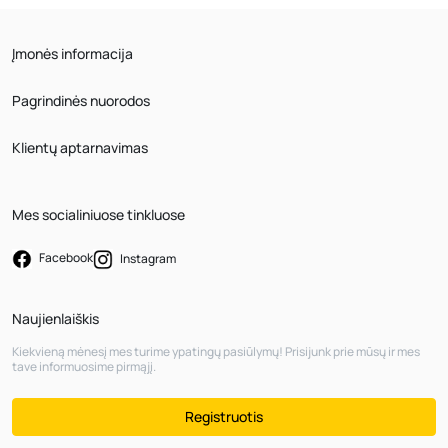
Įmonės informacija
Pagrindinės nuorodos
Klientų aptarnavimas
Mes socialiniuose tinkluose
Facebook
Instagram
Naujienlaiškis
Kiekvieną mėnesį mes turime ypatingų pasiūlymų! Prisijunk prie mūsų ir mes
tave informuosime pirmąjį.
Registruotis