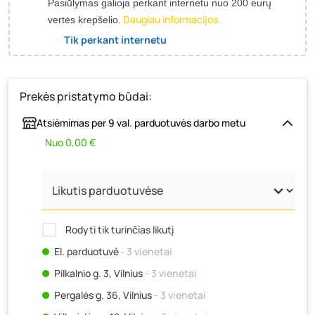
Pasiūlymas galioja perkant internetu nuo 200 eurų
Daugiau informacijos.
vertės krepšelio.
Tik perkant internetu
Prekės pristatymo būdai:
Atsiėmimas per 9 val. parduotuvės darbo metu
Nuo 0,00 €
Rodyti tik turinčias likutį
El. parduotuvė
‐ 3 vienetai
Pilkalnio g. 3, Vilnius
- 3 vienetai
Pergalės g. 36, Vilnius
- 3 vienetai