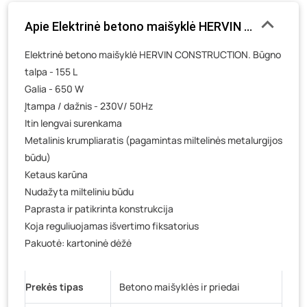
Gedimino g. 54, Tauragė
- 0 vienetų
Apie Elektrinė betono maišyklė HERVIN CONSTRUCT
Luokės g. 82, Telšiai
- 1 vienetas
Veteranų g. 11, Visaginas
- 0 vienetų
Elektrinė betono maišyklė HERVIN CONSTRUCTION. Būgno
talpa - 155 L
Baravykų g. 1, Druskininkai
- 0 vienetų
Galia - 650 W
Vilniaus g. 89D, Ukmergė
- 0 vienetų
Įtampa / dažnis - 230V/ 50Hz
K. Donelaičio g. 17, Rokiškis
- 0 vienetų
Itin lengvai surenkama
Šaltupės g. 64, Zarasai
- 0 vienetų
Metalinis krumpliaratis (pagamintas miltelinės metalurgijos
būdu)
Ketaus karūna
Nudažyta milteliniu būdu
Paprasta ir patikrinta konstrukcija
Koja reguliuojamas išvertimo fiksatorius
Pakuotė: kartoninė dėžė
Prekės tipas
Betono maišyklės ir priedai