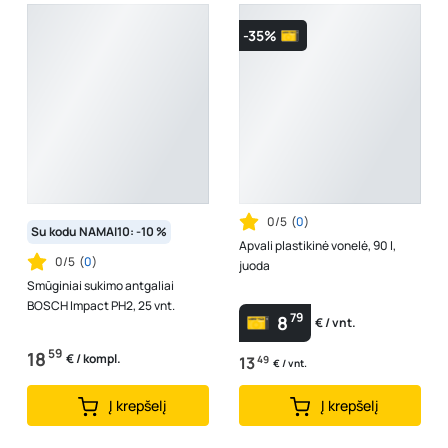
-35%
0/5
(
0
)
Su kodu NAMAI10: -10 %
Apvali plastikinė vonelė, 90 l,
0/5
(
0
)
juoda
Smūginiai sukimo antgaliai
BOSCH Impact PH2, 25 vnt.
79
8
€ / vnt.
59
18
€ / kompl.
13
49
€ / vnt.
Į krepšelį
Į krepšelį