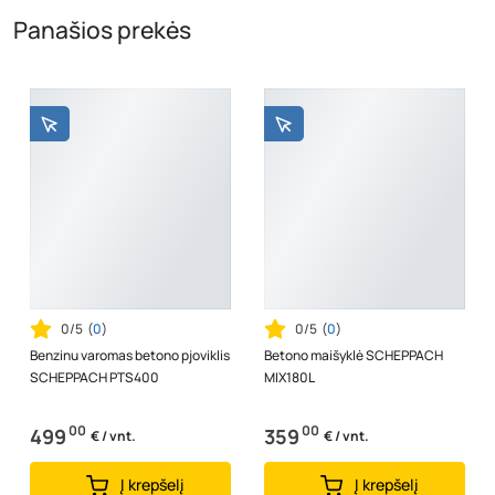
Panašios prekės
0/5
(
0
)
0/5
(
0
)
Benzinu varomas betono pjoviklis
Betono maišyklė SCHEPPACH
SCHEPPACH PTS400
MIX180L
00
00
499
359
€ / vnt.
€ / vnt.
Į krepšelį
Į krepšelį