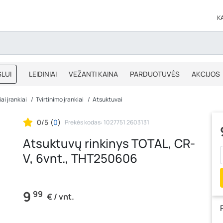
K
LUI
LEIDINIAI
VEŽANTI KAINA
PARDUOTUVĖS
AKCIJOS
BLOGAS
IŠPARDAVIMAS
ai įrankiai
Tvirtinimo įrankiai
Atsuktuvai
0/5
(
0
)
Prekės kodas: 1027751 2603131
Atsuktuvų rinkinys TOTAL, CR-
V, 6vnt., THT250606
9
99
€ / vnt.