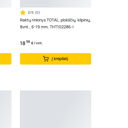
0/5
(
0
)
Raktų rinkinys TOTAL, plokščių, kilpinių,
8vnt., 6-19 mm, THT102286-I
98
18
€ / vnt.
Į krepšelį