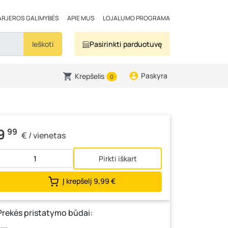
ARJEROS GALIMYBĖS
APIE MUS
LOJALUMO PROGRAMA
Ieškoti
Pasirinkti parduotuvę
Paskyra
Krepšelis
0
9
99
€ / vienetas
Pirkti iškart
Į krepšelį
9,99 €
Prekės pristatymo būdai: