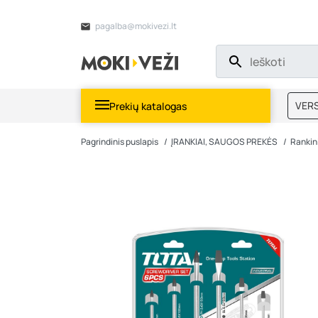
pagalba@mokivezi.lt
VERS
Prekių katalogas
MOKI
Pagrindinis puslapis
ĮRANKIAI, SAUGOS PREKĖS
Rankini