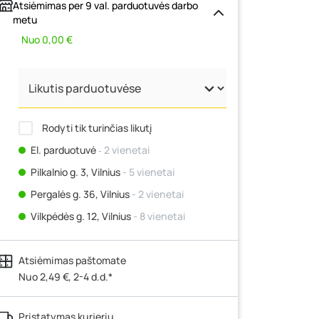
Atsiėmimas per 9 val. parduotuvės darbo
metu
Nuo 0,00 €
Rodyti tik turinčias likutį
El. parduotuvė
‐ 2 vienetai
Pilkalnio g. 3, Vilnius
- 5 vienetai
Pergalės g. 36, Vilnius
- 2 vienetai
Vilkpėdės g. 12, Vilnius
- 8 vienetai
Ateities g. 15, Vilnius
- 3 vienetai
Atsiėmimas paštomate
Kauno r., Narsiečių k., Vytauto g. 183,
Kaunas
Nuo 2,49 €, 2-4 d.d.*
- 4 vienetai
Šilutės pl. 83A, Klaipėda
- 2 vienetai
Pristatymas kurjeriu