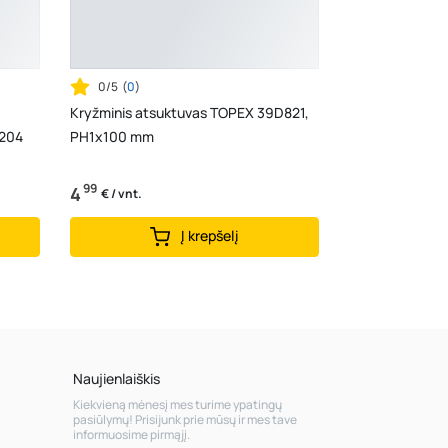
0/5
(
0
)
Kryžminis atsuktuvas TOPEX 39D821,
2204
PH1x100 mm
99
4
€ / vnt.
Į krepšelį
Naujienlaiškis
Kiekvieną mėnesį mes turime ypatingų
pasiūlymų! Prisijunk prie mūsų ir mes tave
informuosime pirmąjį.