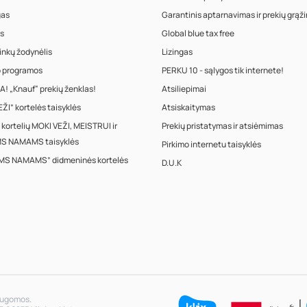
gas
Garantinis aptarnavimas ir prekių grąž
s
Global blue tax free
inkų žodynėlis
Lizingas
o programos
PERKU 10 - sąlygos tik internete!
! „Knauf“ prekių ženklas!
Atsiliepimai
ŽI” kortelės taisyklės
Atsiskaitymas
 kortelių MOKI VEŽI, MEISTRUI ir
Prekių pristatymas ir atsiėmimas
S NAMAMS taisyklės
Pirkimo internetu taisyklės
MS NAMAMS” didmeninės kortelės
D.U.K
saugomos.