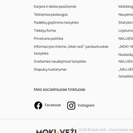
Karjera ir darbo pasiūlymai
Mokiblo
Teikiamos paslaugos
Naujieno
Padėklų grąžinimo taisyklės
Statybin
Tiekėjų forma
Lojalum
Privatumo politika
NAUJIENA
Informacijos rinkimo „Moki veži“ parduotuvėse
„MOKI-VE
taisyklės
Nuolaidų
Svetainės naudojimosi taisyklės
NAUJIEM
Slapukų nustatymai
„NAUJIE
taisyklės
Mes socialiniuose tinkluose
Facebook
Instagram
2026 © Moki Veži – Visos teisės 