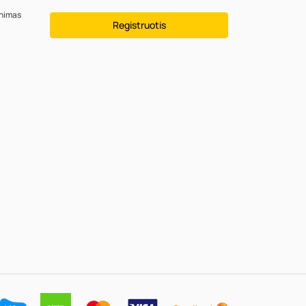
inimas
Registruotis