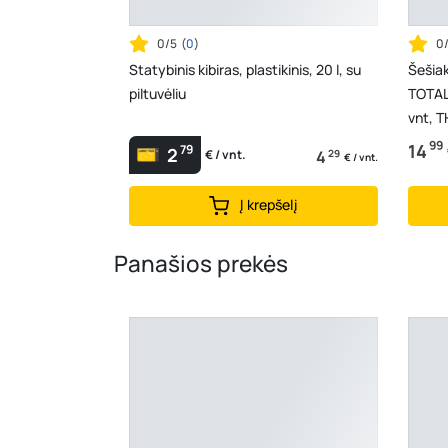
0/5
(
0
)
0
Statybinis kibiras, plastikinis, 20 l, su
Šešiak
piltuvėliu
TOTAL
vnt, 
99
14
79
2
4
29
€ / vnt.
€ / vnt.
Į krepšelį
Panašios prekės