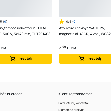
/5
(
0
)
0/5
(
0
)
is įtampos indikatorius TOTAL,
Atsuktuvų rinkinys WADFOW,
0-500 V, 3x140 mm, THT291408
magnetiniai, 40CR, 4 vnt., WSS
99
4
/ vnt.
€ / vnt.
Į krepšelį
Į krepšelį
inės nuorodos
Klientų aptarnavimas
Parduotuvių kontaktai
Didmeninė prekyba