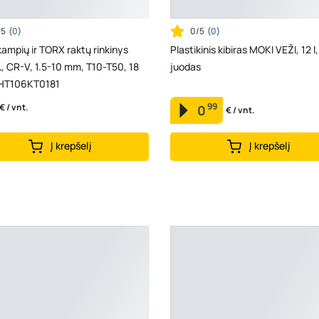
/5
(
0
)
0/5
(
0
)
ampių ir TORX raktų rinkinys
Plastikinis kibiras MOKI VEŽI, 12 l,
, CR-V, 1.5-10 mm, T10-T50, 18
juodas
THT106KT0181
99
€ / vnt.
0
€ / vnt.
Į krepšelį
Į krepšelį