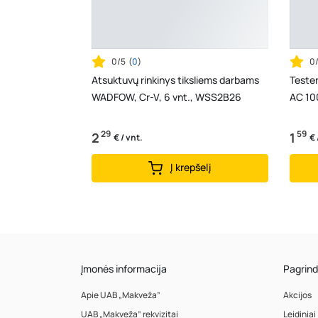
0/5
(
0
)
0
Atsuktuvų rinkinys tiksliems darbams
Tester
WADFOW, Cr-V, 6 vnt., WSS2B26
AC 10
29
59
2
1
€ / vnt.
€ 
Į krepšelį
Įmonės informacija
Pagrind
Apie UAB „Makveža”
Akcijos
UAB „Makveža” rekvizitai
Leidiniai