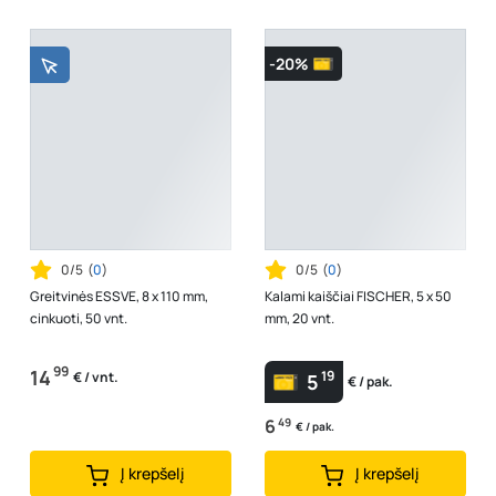
-20%
0/5
(
0
)
0/5
(
0
)
Greitvinės ESSVE, 8 x 110 mm,
Kalami kaiščiai FISCHER, 5 x 50
cinkuoti, 50 vnt.
mm, 20 vnt.
99
14
19
€ / vnt.
5
€ / pak.
6
49
€ / pak.
Į krepšelį
Į krepšelį