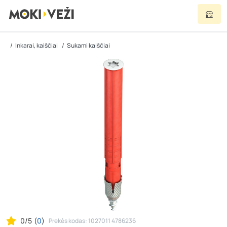
Inkarai, kaiščiai
Sukami kaiščiai
0/5
(
0
)
Prekės kodas: 1027011 4786236