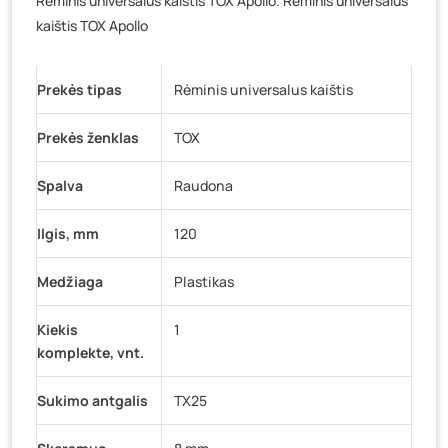
Rėminis universalus kaištis TOX Apollo. Rėminis universalus
Baravykų g. 1, Druskininkai
- 0 vienetų
kaištis TOX Apollo
Vilniaus g. 89D, Ukmergė
- 0 vienetų
K. Donelaičio g. 17, Rokiškis
- 0 vienetų
Prekės tipas
Rėminis universalus kaištis
Šaltupės g. 64, Zarasai
- 0 vienetų
Prekės ženklas
TOX
Spalva
Raudona
Ilgis, mm
120
Medžiaga
Plastikas
Kiekis
1
komplekte, vnt.
Sukimo antgalis
TX25