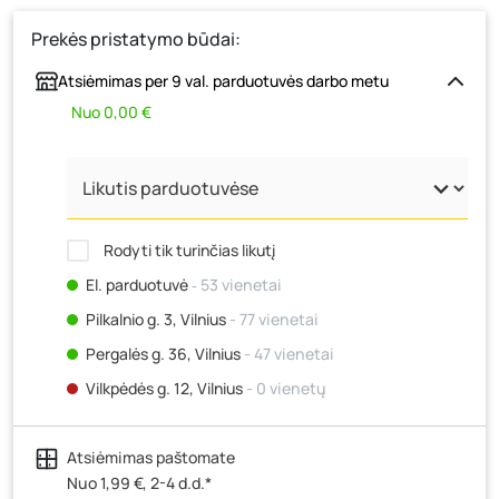
Prekės pristatymo būdai:
Atsiėmimas per 9 val. parduotuvės darbo metu
Nuo 0,00 €
Rodyti tik turinčias likutį
El. parduotuvė
‐ 53 vienetai
Pilkalnio g. 3, Vilnius
- 77 vienetai
Pergalės g. 36, Vilnius
- 47 vienetai
Vilkpėdės g. 12, Vilnius
- 0 vienetų
Ateities g. 15, Vilnius
- 0 vienetų
Atsiėmimas paštomate
Kauno r., Narsiečių k., Vytauto g. 183, Kaunas
- 41
vienetas
Nuo 1,99 €, 2-4 d.d.*