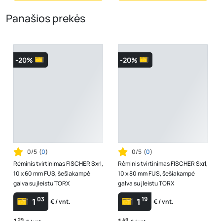
Panašios prekės
-20%
-20%
0/5
(
0
)
0/5
(
0
)
Rėminis tvirtinimas FISCHER Sxrl,
Rėminis tvirtinimas FISCHER Sxrl,
10 x 60 mm FUS, šešiakampė
10 x 80 mm FUS, šešiakampė
galva su įleistu TORX
galva su įleistu TORX
03
19
1
1
€ / vnt.
€ / vnt.
29
49