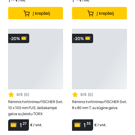
1
1
€ / vnt.
€ / vnt.
Į krepšelį
Į krepšelį
-20%
-20%
0/5
(
0
)
0/5
(
0
)
Rėminis tvirtinimas FISCHER Sxrl,
Rėminis tvirtinimas FISCHER Sxrl,
10 x 100 mm FUS, šešiakampė
8 x 80 mm T, su kūgine galva
galva su įleistu TORX
27
35
1
1
€ / vnt.
€ / vnt.