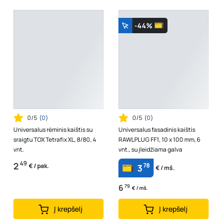
-44%
0/5
(
0
)
0/5
(
0
)
Universalus rėminis kaištis su
Universalus fasadinis kaištis
sraigtu TOX Tetrafix XL, 8/80, 4
RAWLPLUG FF1, 10 x 100 mm, 6
vnt.
vnt., su įleidžiama galva
49
2
78
€ / pak.
3
€ / mš.
6
79
€ / mš.
Į krepšelį
Į krepšelį