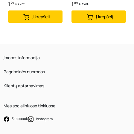
1
79
1
89
€ / vnt.
€ / vnt.
Į krepšelį
Į krepšelį
Įmonės informacija
Pagrindinės nuorodos
Klientų aptarnavimas
Mes socialiniuose tinkluose
Facebook
Instagram