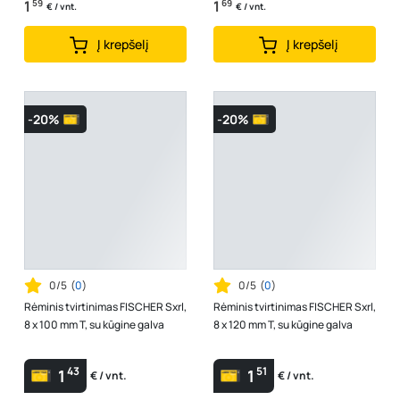
1
59
1
69
€ / vnt.
€ / vnt.
Į krepšelį
Į krepšelį
-20%
-20%
0/5
(
0
)
0/5
(
0
)
Rėminis tvirtinimas FISCHER Sxrl,
Rėminis tvirtinimas FISCHER Sxrl,
8 x 100 mm T, su kūgine galva
8 x 120 mm T, su kūgine galva
43
51
1
1
€ / vnt.
€ / vnt.