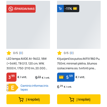
-11%
IŠPARDAVIMAS
0/5
(
0
)
0/5
(
0
)
LED lempa AVIDE At-9402, 18W
Klijuojančios putos AKFIX 960 Pu,
(=54W), T8 G13, 120 cm, WW,
750ml, minimali plėtra, šilumos
3000 K, 1750-2110 lm, 20.000
izoliacinėms sis. tvirtinti prie
val.
fasadų, užpildant ert...
99
59
3
5
9
59
€ / vnt.
€ / vnt.
€ / vnt.
A
E
Gaminio informacinis
6
29
€ / vnt.
↑
lapas
G
Į krepšelį
Į krepšelį