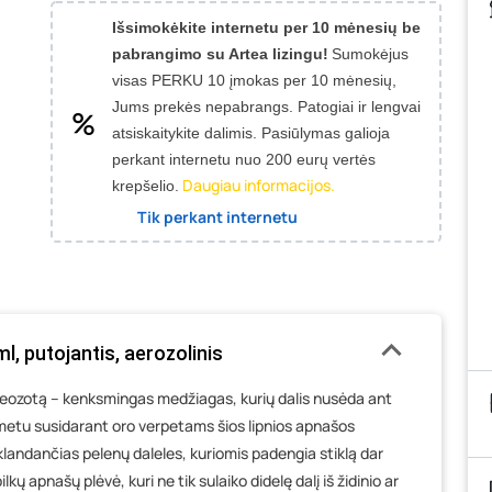
Išsimokėkite internetu per 10 mėnesių be
pabrangimo su Artea lizingu!
Sumokėjus
visas PERKU 10 įmokas per 10 mėnesių,
Jums prekės nepabrangs.
Patogiai ir lengvai
atsiskaitykite dalimis. Pasiūlymas galioja
perkant internetu nuo 200 eurų vertės
Daugiau informacijos.
krepšelio.
Tik perkant internetu
ml, putojantis, aerozolinis
kreozotą – kenksmingas medžiagas, kurių dalis nusėda ant
o metu susidarant oro verpetams šios lipnios apnašos
klandančias pelenų daleles, kuriomis padengia stiklą dar
lkų apnašų plėvė, kuri ne tik sulaiko didelę dalį iš židinio ar