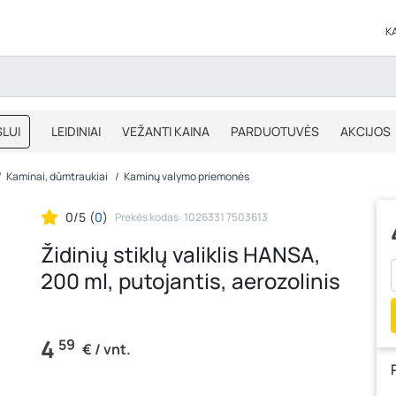
K
LUI
LEIDINIAI
VEŽANTI KAINA
PARDUOTUVĖS
AKCIJOS
BLOGAS
IŠPARDAVIMAS
Kaminai, dūmtraukiai
Kaminų valymo priemonės
0/5
(
0
)
Prekės kodas: 1026331 7503613
Židinių stiklų valiklis HANSA,
200 ml, putojantis, aerozolinis
4
59
€ / vnt.