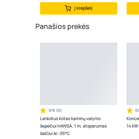
Į krepšelį
Panašios prekės
0/5
(
0
)
0
Lankstus kotas kaminų valymo
Koncen
šepečiui HANSA, 1 m, atsparumas
14 kW 
šalčiui iki -35°C.