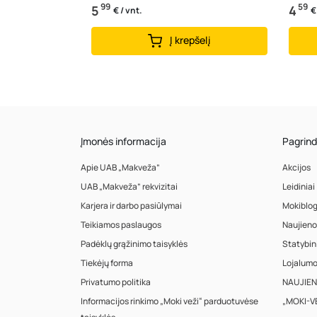
99
59
5
4
€ / vnt.
€
Į krepšelį
Įmonės informacija
Pagrind
Apie UAB „Makveža”
Akcijos
UAB „Makveža” rekvizitai
Leidiniai
Karjera ir darbo pasiūlymai
Mokiblo
Teikiamos paslaugos
Naujieno
Padėklų grąžinimo taisyklės
Statybin
Tiekėjų forma
Lojalum
Privatumo politika
NAUJIENA
Informacijos rinkimo „Moki veži“ parduotuvėse
„MOKI-VE