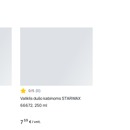
0/5
(
0
)
Valiklis dušo kabinoms STARWAX
66672, 250 ml
59
7
€ / vnt.