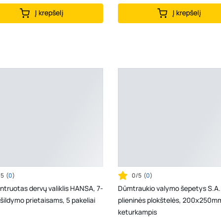
Į krepšelį
Į krepšelį
/5
(
0
)
0/5
(
0
)
truotas dervų valiklis HANSA, 7-
Dūmtraukio valymo šepetys S.A.
šildymo prietaisams, 5 pakeliai
plieninės plokštelės, 200x250m
keturkampis