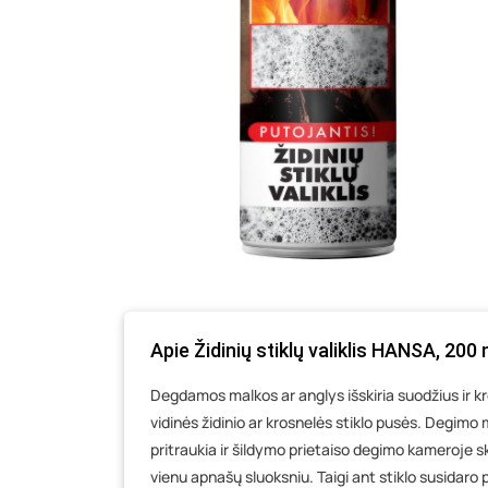
Apie Židinių stiklų valiklis HANSA, 200 
Degdamos malkos ar anglys išskiria suodžius ir 
vidinės židinio ar krosnelės stiklo pusės. Degim
pritraukia ir šildymo prietaiso degimo kameroje s
vienu apnašų sluoksniu. Taigi ant stiklo susidaro pi