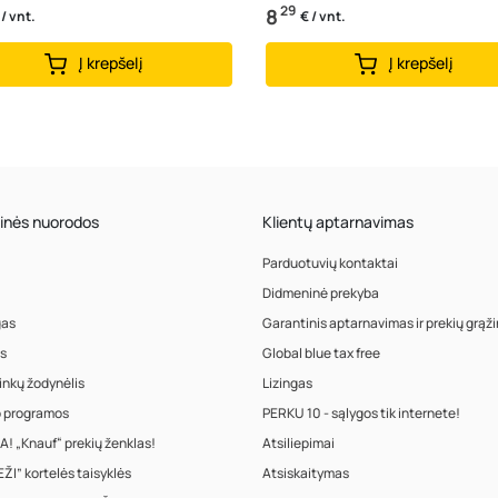
29
8
 / vnt.
€ / vnt.
Į krepšelį
Į krepšelį
inės nuorodos
Klientų aptarnavimas
Parduotuvių kontaktai
Didmeninė prekyba
gas
Garantinis aptarnavimas ir prekių grąž
s
Global blue tax free
inkų žodynėlis
Lizingas
o programos
PERKU 10 - sąlygos tik internete!
! „Knauf“ prekių ženklas!
Atsiliepimai
ŽI” kortelės taisyklės
Atsiskaitymas