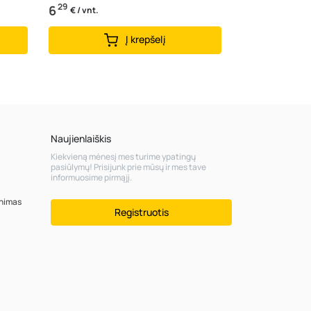
29
6
€ / vnt.
Į krepšelį
Naujienlaiškis
Kiekvieną mėnesį mes turime ypatingų
pasiūlymų! Prisijunk prie mūsų ir mes tave
informuosime pirmąjį.
inimas
Registruotis