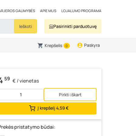
ARJEROS GALIMYBĖS
APIE MUS
LOJALUMO PROGRAMA
Ieškoti
Pasirinkti parduotuvę
Paskyra
Krepšelis
0
4
59
€ / vienetas
Pirkti iškart
Į krepšelį
4,59 €
Prekės pristatymo būdai: