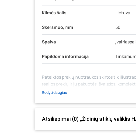
Kilmės šalis
Lietuva
Skersmuo, mm
50
Spalva
Įvairiaspa
Papildoma informacija
Tinkamumo
Pateiktos prekių nuotraukos skirtos tik iliustrac
realios prekių ir jų pakuotės išvaizdos, komplek
medžiaga su aprašymu) yra bendrinio pobūdžio,
Rodyti daugiau
likutis ar kainos internetinėje parduotuvėje bei
prašome vadovautis ta kaina, kuri galioja pirki
Atsiliepimai (0) „Židinių stiklų valiklis