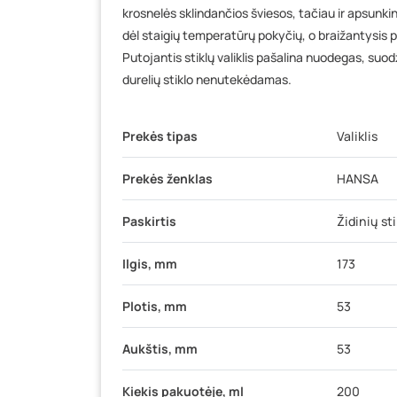
krosnelės sklindančios šviesos, tačiau ir apsunk
dėl staigių temperatūrų pokyčių, o braižantysis p
Putojantis stiklų valiklis pašalina nuodegas, suodž
durelių stiklo nenutekėdamas.
Prekės tipas
Valiklis
Prekės ženklas
HANSA
Paskirtis
Židinių st
Ilgis, mm
173
Plotis, mm
53
Aukštis, mm
53
Kiekis pakuotėje, ml
200