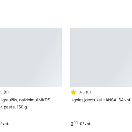
/5
(
0
)
0/5
(
0
)
i graužikų naikinimui MKDS
Ugnies įdegtukai HANSA, 64 vnt.
, pasta, 150 g
99
2
 / vnt.
€ / vnt.