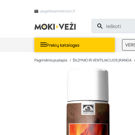
pagalba@mokivezi.lt
VERS
Prekių katalogas
MOKI
Pagrindinis puslapis
ŠILDYMO IR VENTILIACIJOS ĮRANGA