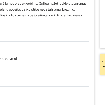
ina šilumos prasiskverbimą. Gali sumažėti stiklo atsparumas
elenų poveikis palikti stikle nepašalinamų įbrėžimų.
ius ir kitus teršalus be įbrėžimų nuo židinio ar krosnelės
iklo valymui