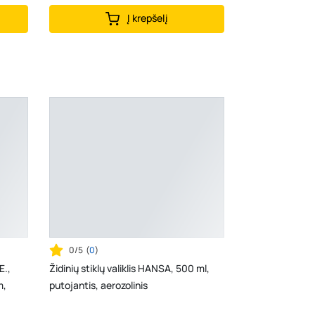
Į krepšelį
0/5
(
0
)
E.,
Židinių stiklų valiklis HANSA, 500 ml,
m,
putojantis, aerozolinis