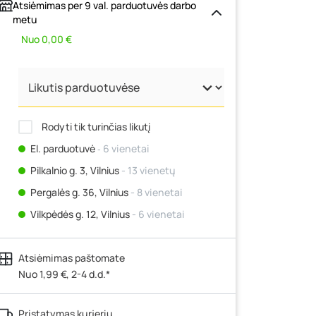
Atsiėmimas per 9 val. parduotuvės darbo
metu
Nuo 0,00 €
Rodyti tik turinčias likutį
El. parduotuvė
‐ 6 vienetai
Pilkalnio g. 3, Vilnius
- 13 vienetų
Pergalės g. 36, Vilnius
- 8 vienetai
Vilkpėdės g. 12, Vilnius
- 6 vienetai
Ateities g. 15, Vilnius
- 10 vienetų
Atsiėmimas paštomate
Kauno r., Narsiečių k., Vytauto g. 183,
Kaunas
Nuo 1,99 €, 2-4 d.d.*
- 10 vienetų
Šilutės pl. 83A, Klaipėda
- 16 vienetų
Pristatymas kurjeriu