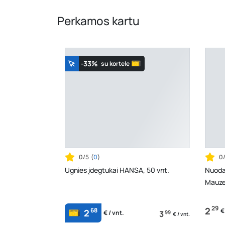
Perkamos kartu
-33%
su kortele
0/5
(
0
)
0
Ugnies įdegtukai HANSA, 50 vnt.
Nuoda
Mauzer
29
2
68
€
2
3
99
€ / vnt.
€ / vnt.